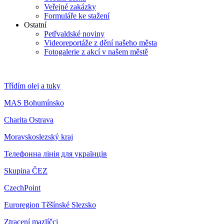
Veřejné zakázky
Formuláře ke stažení
Ostatní
Petřvaldské noviny
Videoreportáže z dění našeho města
Fotogalerie z akcí v našem městě
Třídím olej a tuky
MAS Bohumínsko
Charita Ostrava
Moravskoslezský kraj
Телефонна лінія для українців
Skupina ČEZ
CzechPoint
Euroregion Těšínské Slezsko
Ztracení mazlíčci