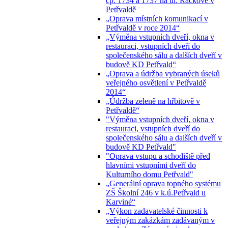
čp. 1734 a 1737 na ul. Ráčkove v
Petřvaldě
„Oprava místních komunikací v
Petřvaldě v roce 2014“
„Výměna vstupních dveří, okna v
restauraci, vstupních dveří do
společenského sálu a dalších dveří v
budově KD Petřvald“
„Oprava a údržba vybraných úseků
veřejného osvětlení v Petřvaldě
2014“
„Údržba zeleně na hřbitově v
Petřvaldě“
"Výměna vstupních dveří, okna v
restauraci, vstupních dveří do
společenského sálu a dalších dveří v
budově KD Petřvald"
"Oprava vstupu a schodiště před
hlavními vstupními dveří do
Kulturního domu Petřvald"
„Generální oprava topného systému
ZŠ Školní 246 v k.ú.Petřvald u
Karviné“
„Výkon zadavatelské činnosti k
veřejným zakázkám zadávaným v