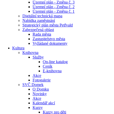
Územní plán - Změna č. 3
Územní plán - Změna č. 2
Územní plán - Změna č. 1
Digitální technická mapa
Nabídka zaměstnání
Strategický plán města Petřvald
Zabezpečená oblast
Rada města
Zastupitelstvo města
Vyžádané dokumenty
Kultura
Knihovna
Služby
On-line katalog
Ceník
E-knihovna
Akce
Fotogalerie
SVČ Domek
O Domku
Novinky
Akce
Kalendář akcí
Kurzy
Kurzy pro děti