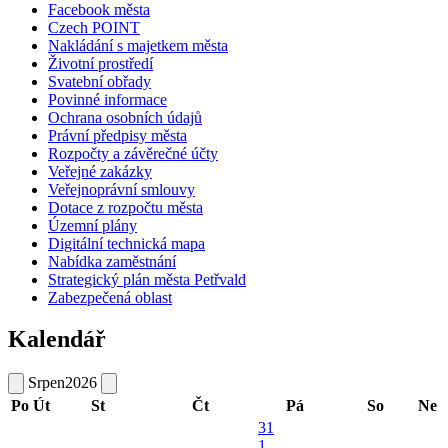
Facebook města
Czech POINT
Nakládání s majetkem města
Životní prostředí
Svatební obřady
Povinné informace
Ochrana osobních údajů
Právní předpisy města
Rozpočty a závěrečné účty
Veřejné zakázky
Veřejnoprávní smlouvy
Dotace z rozpočtu města
Územní plány
Digitální technická mapa
Nabídka zaměstnání
Strategický plán města Petřvald
Zabezpečená oblast
Kalendář
Srpen
2026
Po
Út
St
Čt
Pá
So
Ne
31
1