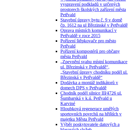
vyspravení podkladů v určených
prostorech školských zařízení města
Petřvald
Stavební úpravy bytu č. 9 v domě
čp. 1612 na ul Březinské v Petřvaldě
Oprava místních komunikací v
Petřvaldě v roce 2015
Pořízení štěpkovače pro město
Petřvald
Pořízení kompostérů pro občany
města Petřvald
„Zpevnění svahu místní komunikace
ul. Březinská v Petřvaldě“,
„Stavební úpravy chodníku podél ul.
Březinská v Petřvaldě“
Dodávka a montáž indikátorů v
domech DPS v Petřvaldě
Chodník podél silnice III⁄4726 ul.
Šumbarská v k.ú. Petřvald u
Karviné
Hloubková regenerace umělých
sportovních povrchů na hřištích v
majetku Města Petřvald
Výběr poskytovatele datových a
hlasových služeb