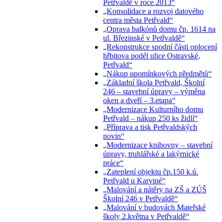
Petřvaldě v roce 2013“
„Konsolidace a rozvoj datového
centra města Petřvald“
„Oprava balkónů domu čp. 1614 na
ul. Březinské v Petřvaldě“
„Rekonstrukce spodní části oplocení
hřbitova podél ulice Ostravské,
Petřvald“
„Nákup upomínkových předmětů“
„Základní škola Petřvald, Školní
246 – stavební úpravy – výměna
oken a dveří – 3.etapa“
„Modernizace Kulturního domu
Petřvald – nákup 250 ks židlí“
„Příprava a tisk Petřvaldských
novin“
„Modernizace knihovny – stavební
úpravy, truhlářské a lakýrnické
práce“
„Zateplení objektu čp.150 k.ú.
Petřvald u Karviné“
„Malování a nátěry na ZŠ a ZÚŠ
Školní 246 v Petřvaldě“
„Malování v budovách Mateřské
školy 2.května v Petřvaldě“