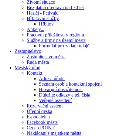
Životní situace
Bezplatná přeprava nad 70 let
Hasiči - Petřvald
Hřbitovní služby
Hřbitov
Ankety...
Pracovní příležitosti v regionu
Služby a firmy na území města
Formulář pro zadání údajů
Zastupitelstvo
Zastupitelstvo města
Rada města
Městský úřad
Kontakt
Adresa úřadu
Seznam osob a kontaktní spojení
Havarijní dosažitelnost
Důležité odkazy a tel. čísla
Veřejné osvětlení
Rezervační systém
Úřední deska
E-podatelna
Facebook města
Czech POINT
Nakládání s majetkem města