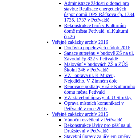
Administrace žádosti o dotaci pro
stavbu: Realizace energetických
úspor domů DPS Ráčkova čp. 1734,
1735, 1737 v Petřvaldě
Rekonstrukce barů v Kulturním
domě města Petřvald, ul.Kulturní
čp.26
Veřejné zakázky archív 2016
Dodávka popelových nádob 2016
Sanace suterénu v budově ZŠ na ul.
Závodní čp.822 v Petřvaldě
Malování v budovách ZŠ a ZÚŠ
Školní 246 v Petřvaldě
VZ_ oprava ul. K Muzeu,
Nejedlého, V Zimném dole
Renovace podlahy v sále Kulturního
domu města Petřvald
VZ_stavební úpravy ul. U Stružky
Oprava místních komunikací v
Petřvaldě v roce 2016
Veřejné zakázky archív 2015
Vánoční osvětlení v Petřvaldě
Rekonstrukce lávky pro pěší na ul.
Družstevní v Petřvaldě
Stavební úpravy za účelem změny