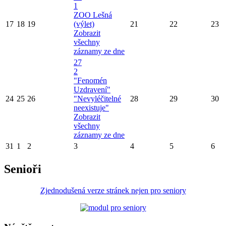
1
ZOO Lešná
17
18
19
(výlet)
21
22
23
Zobrazit
všechny
záznamy ze dne
27
2
"Fenomén
Uzdravení"
24
25
26
"Nevyléčitelné
28
29
30
neexistuje"
Zobrazit
všechny
záznamy ze dne
31
1
2
3
4
5
6
Senioři
Zjednodušená verze stránek nejen pro seniory