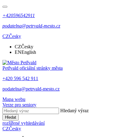
+420596542911
podatelna@petrvald-mesto.cz
CZ
Česky
CZ
Česky
EN
English
Petřvald
oficiální stránky města
+420 596 542 911
podatelna@petrvald-mesto.cz
Mapa webu
Verze pro seniory
Hledaný výraz
Hledat
rozšířené vyhledávání
CZ
Česky