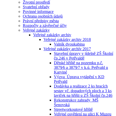
Životní prostředí
Svatební obřady
Povinné informace
Ochrana osobních údajů
Právní předpisy města
Rozpočty a závěrečné účty
Veřejné zakázky
Veřejné zakázky archiv
Veřejné zakázky archiv 2018
Valník dvoukabina
Veřejné zakázky archív 2017
Stavební úpravy v jídelně ZŠ Školní
čp.246 v Petřvaldě
Dětské hřiště na pozemku p.č.
3879⁄6 a 3879⁄7 v k.ú. Petřvald u
Karviné
Výzva_Úprava vytápění v KD
Petřvald
Dodávka a realizace 2 ks hracích
sestav vč. dopadových ploch a 3 ks
laviček na hřišti u ZŠ Školní čp.246
Rekonstrukce zahrady_MŠ
Šenovská
Streetworkoutové hřiště
Veřejné osvětlení na ulici K Muzeu