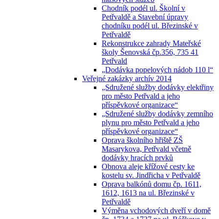
Chodník podél ul. Školní v
Petřvaldě a Stavební úpravy
chodníku podél ul. Březinské v
Petřvaldě
Rekonstrukce zahrady Mateřské
školy Šenovská čp.356, 735 41
Petřvald
„Dodávka popelových nádob 110 l“
Veřejné zakázky archív 2014
„Sdružené služby dodávky elektřiny
pro město Petřvald a jeho
příspěvkové organizace“
„Sdružené služby dodávky zemního
plynu pro město Petřvald a jeho
příspěvkové organizace“
Oprava školního hřiště ZŠ
Masarykova, Petřvald včetně
dodávky hracích prvků
Obnova aleje křížové cesty ke
kostelu sv. Jindřicha v Petřvaldě
Oprava balkónů domu čp. 1611,
1612, 1613 na ul. Březinské v
Petřvaldě
Výměna vchodových dveří v domě