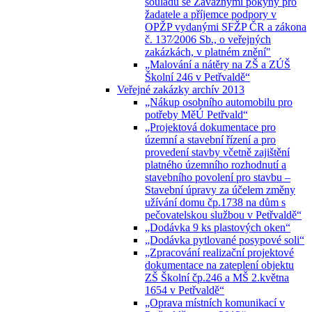
souladu se Závaznými pokyny pro
žadatele a příjemce podpory v
OPŽP vydanými SFŽP ČR a zákona
č. 137⁄2006 Sb., o veřejných
zakázkách, v platném znění"
„Malování a nátěry na ZŠ a ZÚŠ
Školní 246 v Petřvaldě“
Veřejné zakázky archív 2013
„Nákup osobního automobilu pro
potřeby MěÚ Petřvald“
„Projektová dokumentace pro
územní a stavební řízení a pro
provedení stavby včetně zajištění
platného územního rozhodnutí a
stavebního povolení pro stavbu –
Stavební úpravy za účelem změny
užívání domu čp.1738 na dům s
pečovatelskou službou v Petřvaldě“
„Dodávka 9 ks plastových oken“
„Dodávka pytlované posypové soli“
„Zpracování realizační projektové
dokumentace na zateplení objektu
ZŠ Školní čp.246 a MŠ 2.května
1654 v Petřvaldě“
„Oprava místních komunikací v