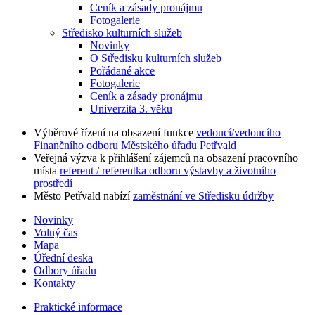
Ceník a zásady pronájmu
Fotogalerie
Středisko kulturních služeb
Novinky
O Středisku kulturních služeb
Pořádané akce
Fotogalerie
Ceník a zásady pronájmu
Univerzita 3. věku
Výběrové řízení na obsazení funkce
vedoucí/vedoucího
Finančního odboru Městského úřadu Petřvald
Veřejná výzva k přihlášení zájemců na obsazení pracovního
místa
referent / referentka odboru výstavby a životního
prostředí
Město Petřvald nabízí
zaměstnání ve Středisku údržby
Novinky
Volný čas
Mapa
Úřední deska
Odbory úřadu
Kontakty
Praktické informace