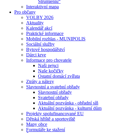
Strumieniu“
Interaktivní mapa
Pro občany
VOLBY 2026
Aktuality
Kalendář akcí
Praktické informace
Mobilní rozhlas - MUNIPOLIS
Sociální služby
Bytové hospodářství
Dárci krve
Informace pro chovatele
Naši pejsci
Naše kočičky
Ostatní domácí zvířata
Ztráty a nálezy
Slavnostní a svatební obřady
Slavnostní obřady
Svatební obřady
Aktuální pozvánka - obřadní síň
Aktuální pozvánka - kulturní dům
Projekty spolufinancované EU
Dětská hřiště a sportoviště
Mapy obce
Formuláře ke stažení