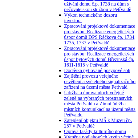
užívání domu č.p. 1738 na dům s
pečovatelskou službou v Petřvaldě
Výkon technického dozoru
investora
Zpracování projektové dokumentace
pro stavbu: Realizace energetických
úspor domů DPS Ráčkova čp. 1734,
1735, 1737 v Petřvaldě
Zpracování projektové dokumentace
pro stavbu: Realizace energetických
úspor bytových domů Březinská čp.
1611-1615 v Petřvaldě
Dodávka pytlované posypové soli
Zajištění provozu veřejného
osvětlení a světelného signalizačního
zařízení na území města Petřvald
Údržba a úprava ploch veřejné
zeleně na vybraných prostranstvích
města Petřvaldu a Zimní údržba
místních komunikací na území města
Petřvaldu
Zateplení objektu MŠ k Muzeu čp.
257 v Petřvaldě
Oprava fasády kulturního domu
Výměna podlahových krytin včetně