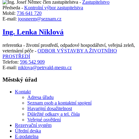
člen zastupitelstva -
Zastupitelstvo
Předseda -
Kontrolní výbor zastupitelstva
Mobil:
736 641 720
E-mail:
joosneem@seznam.cz
Ing. Lenka Niklová
referentka - životní prostředí, odpadové hospodářství, veřejná zeleň,
veterinární péče -
ODBOR VÝSTAVBY A ŽIVOTNÍHO
PROSTŘEDÍ
Telefon:
596 542 909
E-mail:
niklova@petrvald-mesto.cz
Městský úřad
Kontakt
Adresa úřadu
Seznam osob a kontaktní spojení
Havarijní dosažitelnost
Důležité odkazy a tel. čísla
Veřejné osvětlení
Rezervační systém
Úřední deska
E-podatelna