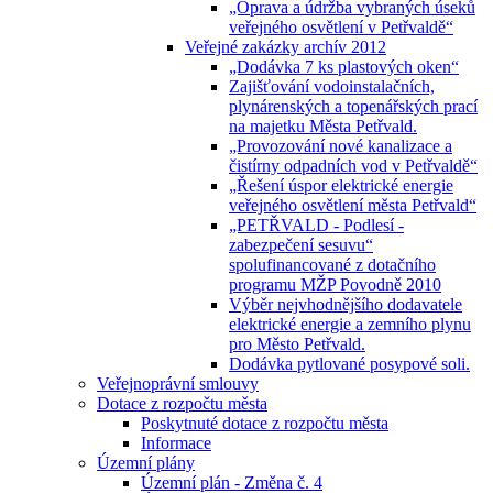
„Oprava a údržba vybraných úseků
veřejného osvětlení v Petřvaldě“
Veřejné zakázky archív 2012
„Dodávka 7 ks plastových oken“
Zajišťování vodoinstalačních,
plynárenských a topenářských prací
na majetku Města Petřvald.
„Provozování nové kanalizace a
čistírny odpadních vod v Petřvaldě“
„Řešení úspor elektrické energie
veřejného osvětlení města Petřvald“
„PETŘVALD - Podlesí -
zabezpečení sesuvu“
spolufinancované z dotačního
programu MŽP Povodně 2010
Výběr nejvhodnějšího dodavatele
elektrické energie a zemního plynu
pro Město Petřvald.
Dodávka pytlované posypové soli.
Veřejnoprávní smlouvy
Dotace z rozpočtu města
Poskytnuté dotace z rozpočtu města
Informace
Územní plány
Územní plán - Změna č. 4