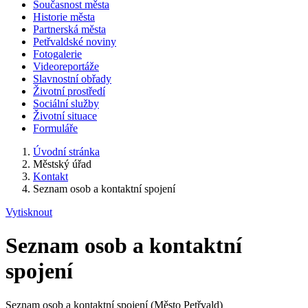
Současnost města
Historie města
Partnerská města
Petřvaldské noviny
Fotogalerie
Videoreportáže
Slavnostní obřady
Životní prostředí
Sociální služby
Životní situace
Formuláře
Úvodní stránka
Městský úřad
Kontakt
Seznam osob a kontaktní spojení
Vytisknout
Seznam osob a kontaktní
spojení
Seznam osob a kontaktní spojení (Město Petřvald)