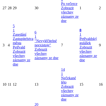
Po večerce
27
28
29
30
Zobrazit
1
2
všechny
záznamy ze
dne
5
1
8
6
Zasedání
1
1
Zastupitelstva
Petřvaldský
"Nevyléčitelné
města
gulášek
3
4
neexistuje"
7
9
Petřvald
Zobrazit
Zobrazit
Zobrazit
všechny
všechny
všechny
záznamy ze
záznamy ze dne
záznamy ze
dne
dne
14
1
Nečekané
léto
10
11
12
13
15
16
Zobrazit
všechny
záznamy ze
dne
20