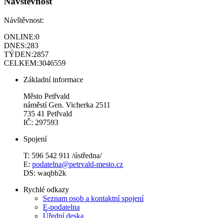
Návštěvnost
Návštěvnost:
ONLINE:
0
DNES:
283
TÝDEN:
2857
CELKEM:
3046559
Základní informace
Město Petřvald
náměstí Gen. Vicherka 2511
735 41 Petřvald
IČ: 297593
Spojení
T: 596 542 911 /ústředna/
E:
podatelna@petrvald-mesto.cz
DS: waqbb2k
Rychlé odkazy
Seznam osob a kontaktní spojení
E-podatelna
Úřední deska