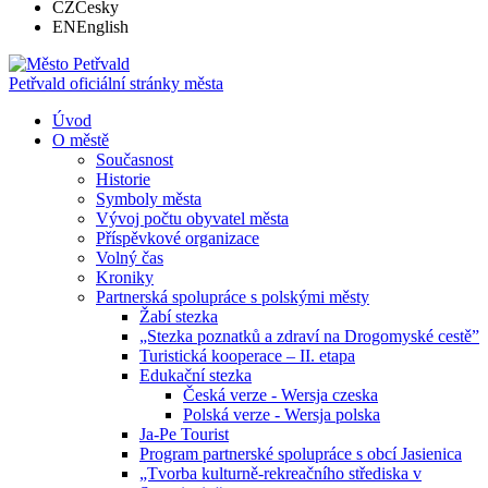
CZ
Česky
EN
English
Petřvald
oficiální stránky města
Úvod
O městě
Současnost
Historie
Symboly města
Vývoj počtu obyvatel města
Příspěvkové organizace
Volný čas
Kroniky
Partnerská spolupráce s polskými městy
Žabí stezka
„Stezka poznatků a zdraví na Drogomyské cestě”
Turistická kooperace – II. etapa
Edukační stezka
Česká verze - Wersja czeska
Polská verze - Wersja polska
Ja-Pe Tourist
Program partnerské spolupráce s obcí Jasienica
„Tvorba kulturně-rekreačního střediska v