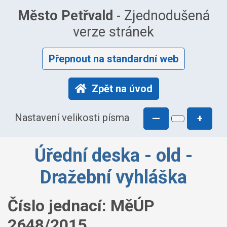
Město Petřvald
- Zjednodušená
verze stránek
Přepnout na standardní web
Zpět na úvod
Nastavení velikosti písma
—
+
Úřední deska - old -
Dražební vyhláška
Číslo jednací:
MěÚP
2648/2015