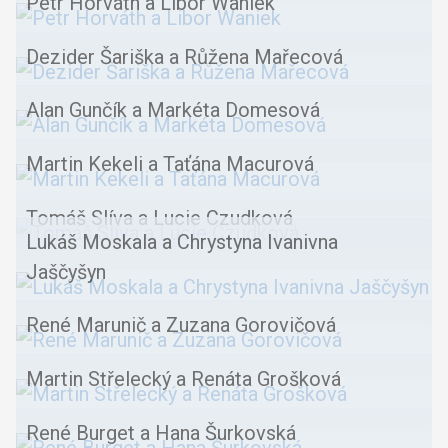
Petr Horváth a Libor Waniek
Dezider Šariška a Růžena Mařecová
Alan Gunčík a Markéta Domesová
Martin Kekeli a Taťána Macurová
Tomáš Slíva a Lucie Czudková
Lukáš Moskala a Chrystyna Ivanivna
Jaščyšyn
René Marunič a Zuzana Gorovičová
Martin Střelecký a Renáta Grošková
René Burget a Hana Šurkovská