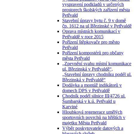
vyspravení podkladů v určených
prostorech školských zařízení města
Petřvald
Stavební úpravy bytu č. 9 v domě
čp. 1612 na ul Březinské v Petřvaldě
Oprava místních komunikací v
Petřvaldě v roce 2015
Pořízení štěpkovače pro město
Petřvald
Pořízení kompostérů pro občany
města Petřvald
„Zpevnění svahu místní komunikace
ul. Březinská v Petřvaldě“,
„Stavební úpravy chodníku podél ul.
Březinská v Petřvaldě“
Dodávka a montáž indikátorů v
domech DPS v Petřvaldě
Chodník podél silnice III⁄4726 ul.
Šumbarská v k.ú. Petřvald u
Karviné
Hloubková regenerace umělých
sportovních povrchů na hřištích v
majetku Města Petřvald
Výběr poskytovatele datových a
hlasových služeb