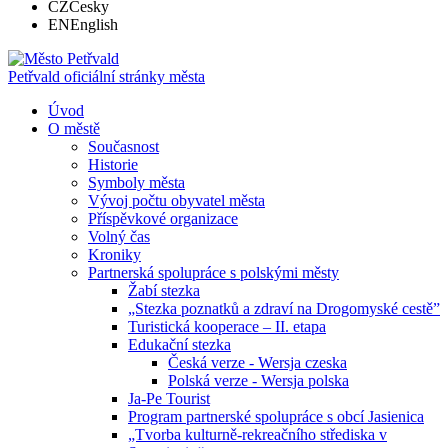
CZ
Česky
EN
English
Petřvald
oficiální stránky města
Úvod
O městě
Současnost
Historie
Symboly města
Vývoj počtu obyvatel města
Příspěvkové organizace
Volný čas
Kroniky
Partnerská spolupráce s polskými městy
Žabí stezka
„Stezka poznatků a zdraví na Drogomyské cestě”
Turistická kooperace – II. etapa
Edukační stezka
Česká verze - Wersja czeska
Polská verze - Wersja polska
Ja-Pe Tourist
Program partnerské spolupráce s obcí Jasienica
„Tvorba kulturně-rekreačního střediska v