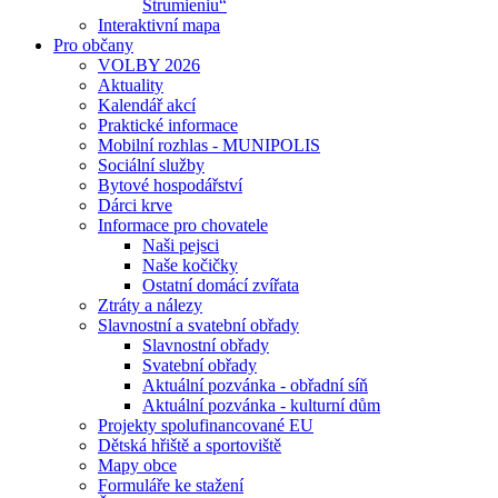
Strumieniu“
Interaktivní mapa
Pro občany
VOLBY 2026
Aktuality
Kalendář akcí
Praktické informace
Mobilní rozhlas - MUNIPOLIS
Sociální služby
Bytové hospodářství
Dárci krve
Informace pro chovatele
Naši pejsci
Naše kočičky
Ostatní domácí zvířata
Ztráty a nálezy
Slavnostní a svatební obřady
Slavnostní obřady
Svatební obřady
Aktuální pozvánka - obřadní síň
Aktuální pozvánka - kulturní dům
Projekty spolufinancované EU
Dětská hřiště a sportoviště
Mapy obce
Formuláře ke stažení