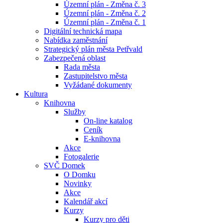
Územní plán - Změna č. 3
Územní plán - Změna č. 2
Územní plán - Změna č. 1
Digitální technická mapa
Nabídka zaměstnání
Strategický plán města Petřvald
Zabezpečená oblast
Rada města
Zastupitelstvo města
Vyžádané dokumenty
Kultura
Knihovna
Služby
On-line katalog
Ceník
E-knihovna
Akce
Fotogalerie
SVČ Domek
O Domku
Novinky
Akce
Kalendář akcí
Kurzy
Kurzy pro děti