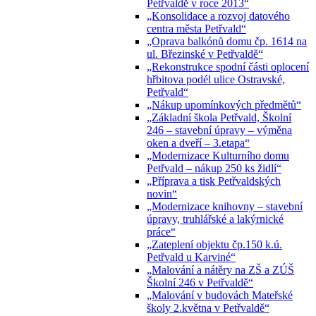
Petřvaldě v roce 2013“
„Konsolidace a rozvoj datového
centra města Petřvald“
„Oprava balkónů domu čp. 1614 na
ul. Březinské v Petřvaldě“
„Rekonstrukce spodní části oplocení
hřbitova podél ulice Ostravské,
Petřvald“
„Nákup upomínkových předmětů“
„Základní škola Petřvald, Školní
246 – stavební úpravy – výměna
oken a dveří – 3.etapa“
„Modernizace Kulturního domu
Petřvald – nákup 250 ks židlí“
„Příprava a tisk Petřvaldských
novin“
„Modernizace knihovny – stavební
úpravy, truhlářské a lakýrnické
práce“
„Zateplení objektu čp.150 k.ú.
Petřvald u Karviné“
„Malování a nátěry na ZŠ a ZÚŠ
Školní 246 v Petřvaldě“
„Malování v budovách Mateřské
školy 2.května v Petřvaldě“