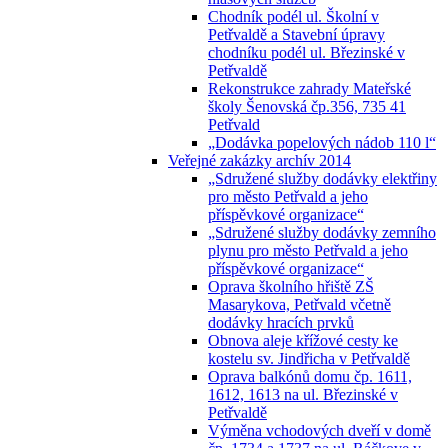
Chodník podél ul. Školní v
Petřvaldě a Stavební úpravy
chodníku podél ul. Březinské v
Petřvaldě
Rekonstrukce zahrady Mateřské
školy Šenovská čp.356, 735 41
Petřvald
„Dodávka popelových nádob 110 l“
Veřejné zakázky archív 2014
„Sdružené služby dodávky elektřiny
pro město Petřvald a jeho
příspěvkové organizace“
„Sdružené služby dodávky zemního
plynu pro město Petřvald a jeho
příspěvkové organizace“
Oprava školního hřiště ZŠ
Masarykova, Petřvald včetně
dodávky hracích prvků
Obnova aleje křížové cesty ke
kostelu sv. Jindřicha v Petřvaldě
Oprava balkónů domu čp. 1611,
1612, 1613 na ul. Březinské v
Petřvaldě
Výměna vchodových dveří v domě