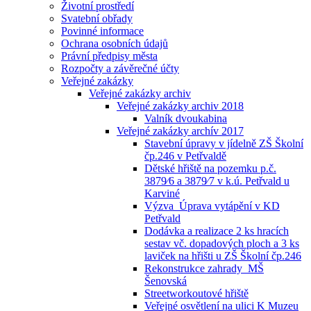
Životní prostředí
Svatební obřady
Povinné informace
Ochrana osobních údajů
Právní předpisy města
Rozpočty a závěrečné účty
Veřejné zakázky
Veřejné zakázky archiv
Veřejné zakázky archiv 2018
Valník dvoukabina
Veřejné zakázky archív 2017
Stavební úpravy v jídelně ZŠ Školní
čp.246 v Petřvaldě
Dětské hřiště na pozemku p.č.
3879⁄6 a 3879⁄7 v k.ú. Petřvald u
Karviné
Výzva_Úprava vytápění v KD
Petřvald
Dodávka a realizace 2 ks hracích
sestav vč. dopadových ploch a 3 ks
laviček na hřišti u ZŠ Školní čp.246
Rekonstrukce zahrady_MŠ
Šenovská
Streetworkoutové hřiště
Veřejné osvětlení na ulici K Muzeu