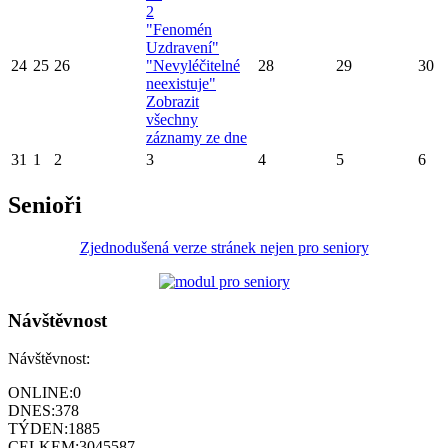
2
"Fenomén
Uzdravení"
24
25
26
"Nevyléčitelné
28
29
30
neexistuje"
Zobrazit
všechny
záznamy ze dne
31
1
2
3
4
5
6
Senioři
Zjednodušená verze stránek nejen pro seniory
Návštěvnost
Návštěvnost:
ONLINE:
0
DNES:
378
TÝDEN:
1885
CELKEM:
3045587