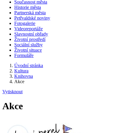
Současnost města
Historie města
Partnerská města
Petřvaldské noviny
Fotogalerie
Videoreportáže
Slavnostní obřady
Životní prostředí
Sociální služby
Životní situace
Formuláře
Úvodní stránka
Kultura
Knihovna
Akce
Vytisknout
Akce