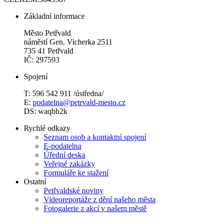
Základní informace
Město Petřvald
náměstí Gen. Vicherka 2511
735 41 Petřvald
IČ: 297593
Spojení
T: 596 542 911 /ústředna/
E:
podatelna@petrvald-mesto.cz
DS: waqbb2k
Rychlé odkazy
Seznam osob a kontaktní spojení
E-podatelna
Úřední deska
Veřejné zakázky
Formuláře ke stažení
Ostatní
Petřvaldské noviny
Videoreportáže z dění našeho města
Fotogalerie z akcí v našem městě