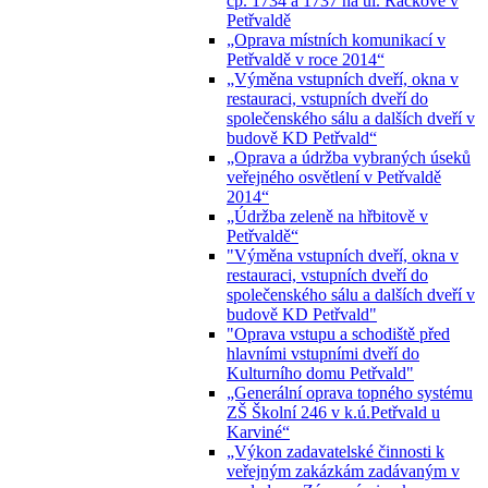
čp. 1734 a 1737 na ul. Ráčkove v
Petřvaldě
„Oprava místních komunikací v
Petřvaldě v roce 2014“
„Výměna vstupních dveří, okna v
restauraci, vstupních dveří do
společenského sálu a dalších dveří v
budově KD Petřvald“
„Oprava a údržba vybraných úseků
veřejného osvětlení v Petřvaldě
2014“
„Údržba zeleně na hřbitově v
Petřvaldě“
"Výměna vstupních dveří, okna v
restauraci, vstupních dveří do
společenského sálu a dalších dveří v
budově KD Petřvald"
"Oprava vstupu a schodiště před
hlavními vstupními dveří do
Kulturního domu Petřvald"
„Generální oprava topného systému
ZŠ Školní 246 v k.ú.Petřvald u
Karviné“
„Výkon zadavatelské činnosti k
veřejným zakázkám zadávaným v