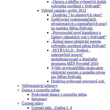
„Oprava a údržba vybraných úseků
veřejného osvětlení v Petřvaldě“
Veřejné zakázky archív 2012
„Dodávka 7 ks plastových oken“
Zajišťování vodoinstalačních,
plynárenských a topenářských prací
na majetku Města Petřvald.
„Provozování nové kanalizace a
čistírny odpadních vod v Petřvaldě“
„Řešení úspor elektrické energie
veřejného osvětlení města Petřvald“
„PETŘVALD - Podlesí -
zabezpečení sesuvu“
spolufinancované z dotačního
programu MŽP Povodně 2010
Výběr nejvhodnějšího dodavatele
elektrické energie a zemního plynu
pro Město Petřvald.
Dodávka pytlované posypové soli.
Veřejnoprávní smlouvy
Dotace z rozpočtu města
Poskytnuté dotace z rozpočtu města
Informace
Územní plány
Územní plán - Změna č. 4