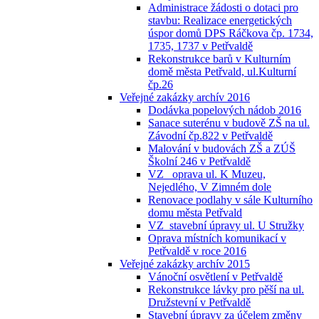
Administrace žádosti o dotaci pro
stavbu: Realizace energetických
úspor domů DPS Ráčkova čp. 1734,
1735, 1737 v Petřvaldě
Rekonstrukce barů v Kulturním
domě města Petřvald, ul.Kulturní
čp.26
Veřejné zakázky archív 2016
Dodávka popelových nádob 2016
Sanace suterénu v budově ZŠ na ul.
Závodní čp.822 v Petřvaldě
Malování v budovách ZŠ a ZÚŠ
Školní 246 v Petřvaldě
VZ_ oprava ul. K Muzeu,
Nejedlého, V Zimném dole
Renovace podlahy v sále Kulturního
domu města Petřvald
VZ_stavební úpravy ul. U Stružky
Oprava místních komunikací v
Petřvaldě v roce 2016
Veřejné zakázky archív 2015
Vánoční osvětlení v Petřvaldě
Rekonstrukce lávky pro pěší na ul.
Družstevní v Petřvaldě
Stavební úpravy za účelem změny