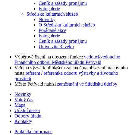
Ceník a zásady pronájmu
Fotogalerie
Středisko kulturních služeb
Novinky
O Středisku kulturních služeb
Pořádané akce
Fotogalerie
Ceník a zásady pronájmu
Univerzita 3. věku
Výběrové řízení na obsazení funkce
vedoucí/vedoucího
Finančního odboru Městského úřadu Petřvald
Veřejná výzva k přihlášení zájemců na obsazení pracovního
místa
referent / referentka odboru výstavby a životního
prostředí
Město Petřvald nabízí
zaměstnání ve Středisku údržby
Novinky
Volný čas
Mapa
Úřední deska
Odbory úřadu
Kontakty
Praktické informace