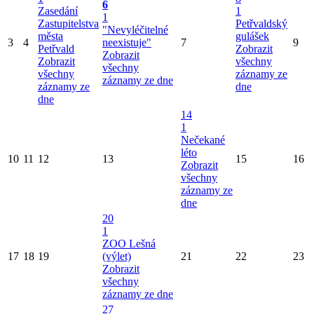
6
Zasedání
1
1
Zastupitelstva
Petřvaldský
"Nevyléčitelné
města
gulášek
3
4
neexistuje"
7
9
Petřvald
Zobrazit
Zobrazit
Zobrazit
všechny
všechny
všechny
záznamy ze
záznamy ze dne
záznamy ze
dne
dne
14
1
Nečekané
léto
10
11
12
13
15
16
Zobrazit
všechny
záznamy ze
dne
20
1
ZOO Lešná
17
18
19
(výlet)
21
22
23
Zobrazit
všechny
záznamy ze dne
27