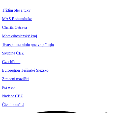
Třídím olej a tuky
MAS Bohumínsko
Charita Ostrava
Moravskoslezský kraj
Телефонна лінія для українців
Skupina ČEZ
CzechPoint
Euroregion Těšínské Slezsko
Ztracení mazlíčci
Psí web
Nadace ČEZ
Čtení pomáhá