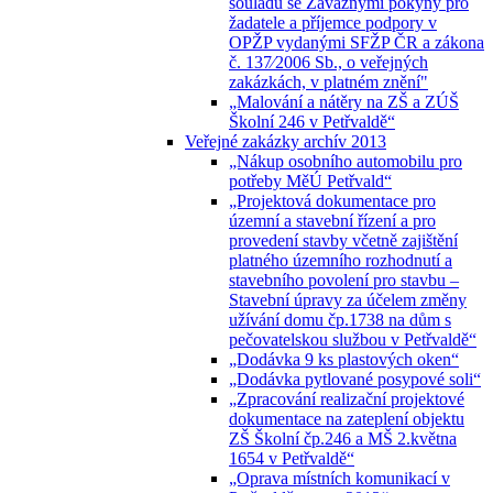
souladu se Závaznými pokyny pro
žadatele a příjemce podpory v
OPŽP vydanými SFŽP ČR a zákona
č. 137⁄2006 Sb., o veřejných
zakázkách, v platném znění"
„Malování a nátěry na ZŠ a ZÚŠ
Školní 246 v Petřvaldě“
Veřejné zakázky archív 2013
„Nákup osobního automobilu pro
potřeby MěÚ Petřvald“
„Projektová dokumentace pro
územní a stavební řízení a pro
provedení stavby včetně zajištění
platného územního rozhodnutí a
stavebního povolení pro stavbu –
Stavební úpravy za účelem změny
užívání domu čp.1738 na dům s
pečovatelskou službou v Petřvaldě“
„Dodávka 9 ks plastových oken“
„Dodávka pytlované posypové soli“
„Zpracování realizační projektové
dokumentace na zateplení objektu
ZŠ Školní čp.246 a MŠ 2.května
1654 v Petřvaldě“
„Oprava místních komunikací v