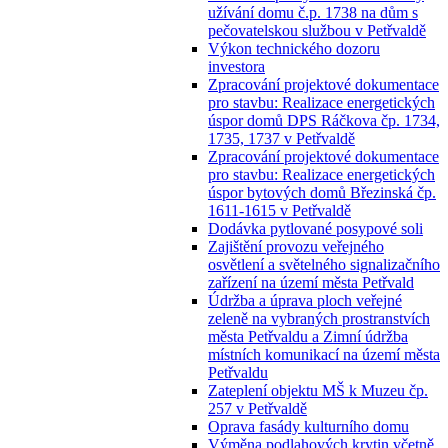
užívání domu č.p. 1738 na dům s
pečovatelskou službou v Petřvaldě
Výkon technického dozoru
investora
Zpracování projektové dokumentace
pro stavbu: Realizace energetických
úspor domů DPS Ráčkova čp. 1734,
1735, 1737 v Petřvaldě
Zpracování projektové dokumentace
pro stavbu: Realizace energetických
úspor bytových domů Březinská čp.
1611-1615 v Petřvaldě
Dodávka pytlované posypové soli
Zajištění provozu veřejného
osvětlení a světelného signalizačního
zařízení na území města Petřvald
Údržba a úprava ploch veřejné
zeleně na vybraných prostranstvích
města Petřvaldu a Zimní údržba
místních komunikací na území města
Petřvaldu
Zateplení objektu MŠ k Muzeu čp.
257 v Petřvaldě
Oprava fasády kulturního domu
Výměna podlahových krytin včetně