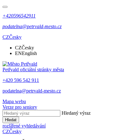
+420596542911
podatelna@petrvald-mesto.cz
CZ
Česky
CZ
Česky
EN
English
Petřvald
oficiální stránky města
+420 596 542 911
podatelna@petrvald-mesto.cz
Mapa webu
Verze pro seniory
Hledaný výraz
Hledat
rozšířené vyhledávání
CZ
Česky