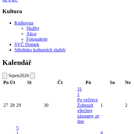
Kultura
Knihovna
Služby
Akce
Fotogalerie
SVČ Domek
Středisko kulturních služeb
Kalendář
Srpen
2026
Po
Út
St
Čt
Pá
So
Ne
31
1
Po večerce
27
28
29
30
Zobrazit
1
2
všechny
záznamy ze
dne
5
1
8