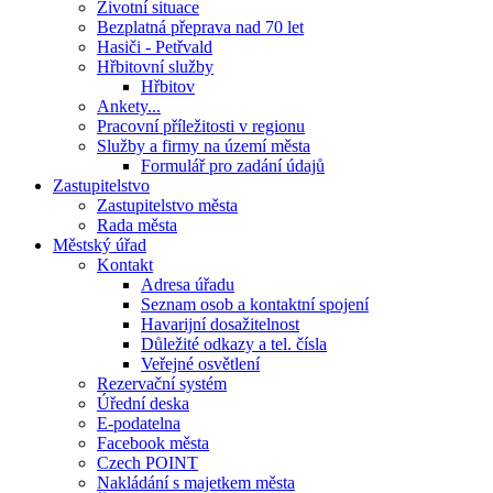
Životní situace
Bezplatná přeprava nad 70 let
Hasiči - Petřvald
Hřbitovní služby
Hřbitov
Ankety...
Pracovní příležitosti v regionu
Služby a firmy na území města
Formulář pro zadání údajů
Zastupitelstvo
Zastupitelstvo města
Rada města
Městský úřad
Kontakt
Adresa úřadu
Seznam osob a kontaktní spojení
Havarijní dosažitelnost
Důležité odkazy a tel. čísla
Veřejné osvětlení
Rezervační systém
Úřední deska
E-podatelna
Facebook města
Czech POINT
Nakládání s majetkem města