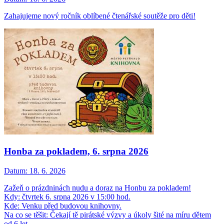
Zahajujeme nový ročník oblíbené čtenářské soutěže pro děti!
Honba za pokladem, 6. srpna 2026
Datum:
18. 6. 2026
Zažeň o prázdninách nudu a doraz na Honbu za pokladem!
Kdy: čtvrtek 6. srpna 2026 v 15:00 hod.
Kde: Venku před budovou knihovny.
Na co se těšit: Čekají tě pirátské výzvy a úkoly šité na míru dětem
od 6 let.