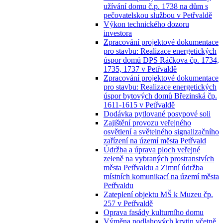
užívání domu č.p. 1738 na dům s
pečovatelskou službou v Petřvaldě
Výkon technického dozoru
investora
Zpracování projektové dokumentace
pro stavbu: Realizace energetických
úspor domů DPS Ráčkova čp. 1734,
1735, 1737 v Petřvaldě
Zpracování projektové dokumentace
pro stavbu: Realizace energetických
úspor bytových domů Březinská čp.
1611-1615 v Petřvaldě
Dodávka pytlované posypové soli
Zajištění provozu veřejného
osvětlení a světelného signalizačního
zařízení na území města Petřvald
Údržba a úprava ploch veřejné
zeleně na vybraných prostranstvích
města Petřvaldu a Zimní údržba
místních komunikací na území města
Petřvaldu
Zateplení objektu MŠ k Muzeu čp.
257 v Petřvaldě
Oprava fasády kulturního domu
Výměna podlahových krytin včetně