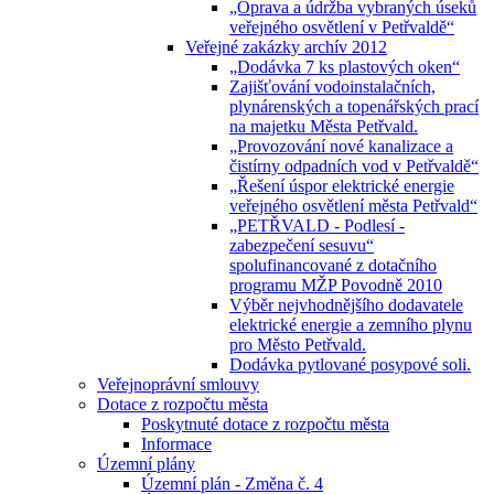
„Oprava a údržba vybraných úseků
veřejného osvětlení v Petřvaldě“
Veřejné zakázky archív 2012
„Dodávka 7 ks plastových oken“
Zajišťování vodoinstalačních,
plynárenských a topenářských prací
na majetku Města Petřvald.
„Provozování nové kanalizace a
čistírny odpadních vod v Petřvaldě“
„Řešení úspor elektrické energie
veřejného osvětlení města Petřvald“
„PETŘVALD - Podlesí -
zabezpečení sesuvu“
spolufinancované z dotačního
programu MŽP Povodně 2010
Výběr nejvhodnějšího dodavatele
elektrické energie a zemního plynu
pro Město Petřvald.
Dodávka pytlované posypové soli.
Veřejnoprávní smlouvy
Dotace z rozpočtu města
Poskytnuté dotace z rozpočtu města
Informace
Územní plány
Územní plán - Změna č. 4