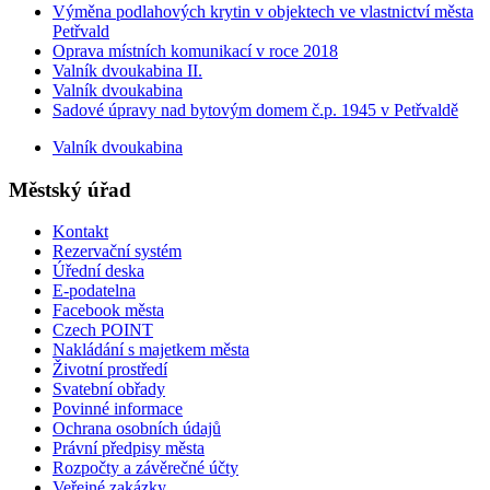
Výměna podlahových krytin v objektech ve vlastnictví města
Petřvald
Oprava místních komunikací v roce 2018
Valník dvoukabina II.
Valník dvoukabina
Sadové úpravy nad bytovým domem č.p. 1945 v Petřvaldě
Valník dvoukabina
Městský úřad
Kontakt
Rezervační systém
Úřední deska
E-podatelna
Facebook města
Czech POINT
Nakládání s majetkem města
Životní prostředí
Svatební obřady
Povinné informace
Ochrana osobních údajů
Právní předpisy města
Rozpočty a závěrečné účty
Veřejné zakázky