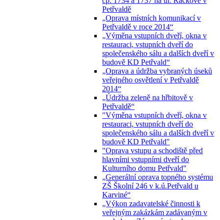
čp. 1734 a 1737 na ul. Ráčkove v
Petřvaldě
„Oprava místních komunikací v
Petřvaldě v roce 2014“
„Výměna vstupních dveří, okna v
restauraci, vstupních dveří do
společenského sálu a dalších dveří v
budově KD Petřvald“
„Oprava a údržba vybraných úseků
veřejného osvětlení v Petřvaldě
2014“
„Údržba zeleně na hřbitově v
Petřvaldě“
"Výměna vstupních dveří, okna v
restauraci, vstupních dveří do
společenského sálu a dalších dveří v
budově KD Petřvald"
"Oprava vstupu a schodiště před
hlavními vstupními dveří do
Kulturního domu Petřvald"
„Generální oprava topného systému
ZŠ Školní 246 v k.ú.Petřvald u
Karviné“
„Výkon zadavatelské činnosti k
veřejným zakázkám zadávaným v