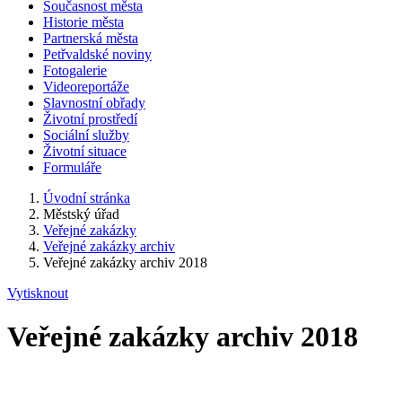
Současnost města
Historie města
Partnerská města
Petřvaldské noviny
Fotogalerie
Videoreportáže
Slavnostní obřady
Životní prostředí
Sociální služby
Životní situace
Formuláře
Úvodní stránka
Městský úřad
Veřejné zakázky
Veřejné zakázky archiv
Veřejné zakázky archiv 2018
Vytisknout
Veřejné zakázky archiv 2018