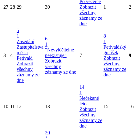
Po večerce
27
28
29
30
Zobrazit
1
2
všechny
záznamy ze
dne
5
1
8
6
Zasedání
1
1
Zastupitelstva
Petřvaldský
"Nevyléčitelné
města
gulášek
3
4
neexistuje"
7
9
Petřvald
Zobrazit
Zobrazit
Zobrazit
všechny
všechny
všechny
záznamy ze
záznamy ze dne
záznamy ze
dne
dne
14
1
Nečekané
léto
10
11
12
13
15
16
Zobrazit
všechny
záznamy ze
dne
20