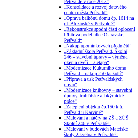
Petřvaldě v roce 2013“
„Konsolidace a rozvoj datového
centra města Petřvald“
„Oprava balkónů domu čp. 1614 na
ul. Březinské v Petřvaldě“
„Rekonstrukce spodní části oplocení
hřbitova podél ulice Ostravské,
Petřvald“
„Nákup upomínkových předmětů“
„Základní škola Petřvald, Školní
246 – stavební úpravy – výměna
oken a dveří – 3.etapa“
„Modernizace Kulturního domu
Petřvald – nákup 250 ks židlí“
„Příprava a tisk Petřvaldských
novin“
„Modernizace knihovny – stavební
úpravy, truhlářské a lakýrnické
práce“
„Zateplení objektu čp.150 k.ú.
Petřvald u Karviné“
„Malování a nátěry na ZŠ a ZÚŠ
Školní 246 v Petřvaldě“
„Malování v budovách Mateřské
školy 2.května v Petřvaldě“