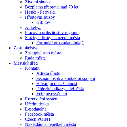
Životní situace
Bezplatná přeprava nad 70 let
Hasiči - Petřvald
Hřbitovní služby
Hřbitov
Ankety...
Pracovní příležitosti v regionu
Služby a firmy na území města
Formulář pro zadání údajů
Zastupitelstvo
Zastupitelstvo města
Rada města
Městský úřad
Kontakt
Adresa úřadu
Seznam osob a kontaktní spojení
Havarijní dosažitelnost
Důležité odkazy a tel. čísla
Veřejné osvětlení
Rezervační systém
Úřední deska
E-podatelna
Facebook města
Czech POINT
Nakládání s majetkem města