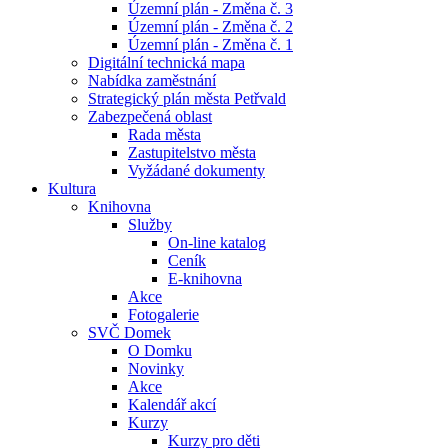
Územní plán - Změna č. 3
Územní plán - Změna č. 2
Územní plán - Změna č. 1
Digitální technická mapa
Nabídka zaměstnání
Strategický plán města Petřvald
Zabezpečená oblast
Rada města
Zastupitelstvo města
Vyžádané dokumenty
Kultura
Knihovna
Služby
On-line katalog
Ceník
E-knihovna
Akce
Fotogalerie
SVČ Domek
O Domku
Novinky
Akce
Kalendář akcí
Kurzy
Kurzy pro děti