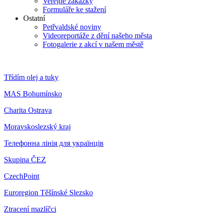
Veřejné zakázky
Formuláře ke stažení
Ostatní
Petřvaldské noviny
Videoreportáže z dění našeho města
Fotogalerie z akcí v našem městě
Třídím olej a tuky
MAS Bohumínsko
Charita Ostrava
Moravskoslezský kraj
Телефонна лінія для українців
Skupina ČEZ
CzechPoint
Euroregion Těšínské Slezsko
Ztracení mazlíčci