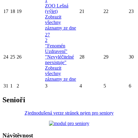
1
ZOO Lešná
17
18
19
(výlet)
21
22
23
Zobrazit
všechny
záznamy ze dne
27
2
"Fenomén
Uzdravení"
24
25
26
"Nevyléčitelné
28
29
30
neexistuje"
Zobrazit
všechny
záznamy ze dne
31
1
2
3
4
5
6
Senioři
Zjednodušená verze stránek nejen pro seniory
Návštěvnost