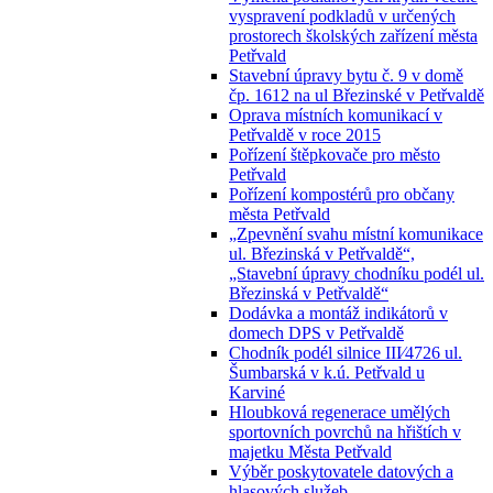
vyspravení podkladů v určených
prostorech školských zařízení města
Petřvald
Stavební úpravy bytu č. 9 v domě
čp. 1612 na ul Březinské v Petřvaldě
Oprava místních komunikací v
Petřvaldě v roce 2015
Pořízení štěpkovače pro město
Petřvald
Pořízení kompostérů pro občany
města Petřvald
„Zpevnění svahu místní komunikace
ul. Březinská v Petřvaldě“,
„Stavební úpravy chodníku podél ul.
Březinská v Petřvaldě“
Dodávka a montáž indikátorů v
domech DPS v Petřvaldě
Chodník podél silnice III⁄4726 ul.
Šumbarská v k.ú. Petřvald u
Karviné
Hloubková regenerace umělých
sportovních povrchů na hřištích v
majetku Města Petřvald
Výběr poskytovatele datových a
hlasových služeb