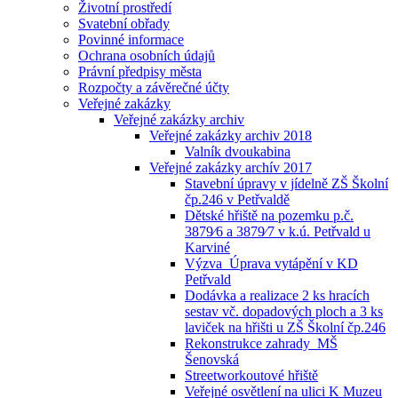
Životní prostředí
Svatební obřady
Povinné informace
Ochrana osobních údajů
Právní předpisy města
Rozpočty a závěrečné účty
Veřejné zakázky
Veřejné zakázky archiv
Veřejné zakázky archiv 2018
Valník dvoukabina
Veřejné zakázky archív 2017
Stavební úpravy v jídelně ZŠ Školní
čp.246 v Petřvaldě
Dětské hřiště na pozemku p.č.
3879⁄6 a 3879⁄7 v k.ú. Petřvald u
Karviné
Výzva_Úprava vytápění v KD
Petřvald
Dodávka a realizace 2 ks hracích
sestav vč. dopadových ploch a 3 ks
laviček na hřišti u ZŠ Školní čp.246
Rekonstrukce zahrady_MŠ
Šenovská
Streetworkoutové hřiště
Veřejné osvětlení na ulici K Muzeu