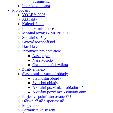
Strumieniu“
Interaktivní mapa
Pro občany
VOLBY 2026
Aktuality
Kalendář akcí
Praktické informace
Mobilní rozhlas - MUNIPOLIS
Sociální služby
Bytové hospodářství
Dárci krve
Informace pro chovatele
Naši pejsci
Naše kočičky
Ostatní domácí zvířata
Ztráty a nálezy
Slavnostní a svatební obřady
Slavnostní obřady
Svatební obřady
Aktuální pozvánka - obřadní síň
Aktuální pozvánka - kulturní dům
Projekty spolufinancované EU
Dětská hřiště a sportoviště
Mapy obce
Formuláře ke stažení