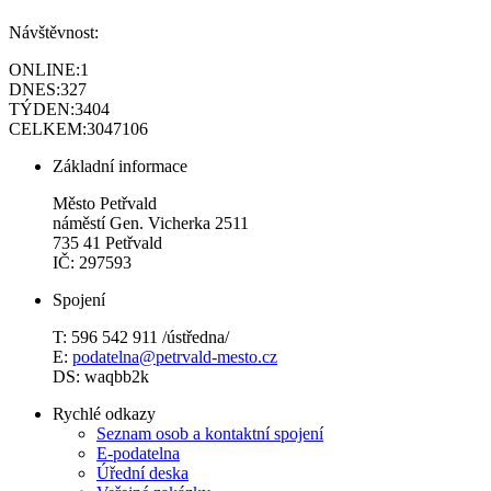
Návštěvnost:
ONLINE:
1
DNES:
327
TÝDEN:
3404
CELKEM:
3047106
Základní informace
Město Petřvald
náměstí Gen. Vicherka 2511
735 41 Petřvald
IČ: 297593
Spojení
T: 596 542 911 /ústředna/
E:
podatelna@petrvald-mesto.cz
DS: waqbb2k
Rychlé odkazy
Seznam osob a kontaktní spojení
E-podatelna
Úřední deska