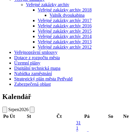
Veřejné zakázky archiv
Veřejné zakázky archiv 2018
Valník dvoukabina
Veřejné zakázky archív 2017
Veřejné zakázky archív 2016
Veřejné zakázky archív 2015
Veřejné zakázky archív 2014
Veřejné zakázky archív 2013
Veřejné zakázky archív 2012
Veřejnoprávní smlouvy
Dotace z rozpočtu města
Územní plány
Digitální technická mapa
Nabídka zaměstnání
Strategický plán města Petřvald
Zabezpečená oblast
Kalendář
Srpen
2026
Po
Út
St
Čt
Pá
So
Ne
31
1