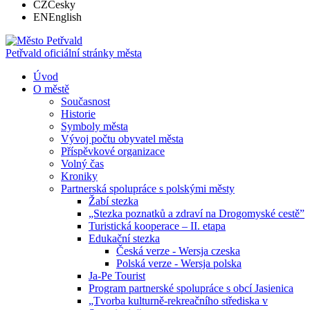
CZ
Česky
EN
English
Petřvald
oficiální stránky města
Úvod
O městě
Současnost
Historie
Symboly města
Vývoj počtu obyvatel města
Příspěvkové organizace
Volný čas
Kroniky
Partnerská spolupráce s polskými městy
Žabí stezka
„Stezka poznatků a zdraví na Drogomyské cestě”
Turistická kooperace – II. etapa
Edukační stezka
Česká verze - Wersja czeska
Polská verze - Wersja polska
Ja-Pe Tourist
Program partnerské spolupráce s obcí Jasienica
„Tvorba kulturně-rekreačního střediska v