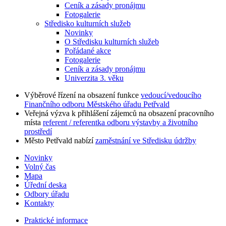
Ceník a zásady pronájmu
Fotogalerie
Středisko kulturních služeb
Novinky
O Středisku kulturních služeb
Pořádané akce
Fotogalerie
Ceník a zásady pronájmu
Univerzita 3. věku
Výběrové řízení na obsazení funkce
vedoucí/vedoucího
Finančního odboru Městského úřadu Petřvald
Veřejná výzva k přihlášení zájemců na obsazení pracovního
místa
referent / referentka odboru výstavby a životního
prostředí
Město Petřvald nabízí
zaměstnání ve Středisku údržby
Novinky
Volný čas
Mapa
Úřední deska
Odbory úřadu
Kontakty
Praktické informace