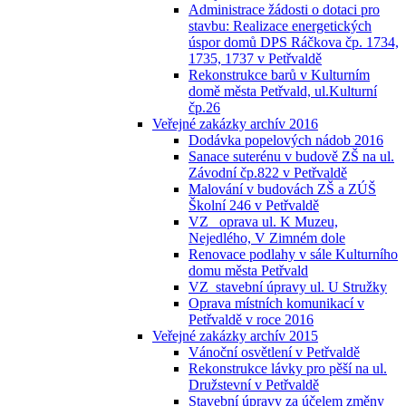
Administrace žádosti o dotaci pro
stavbu: Realizace energetických
úspor domů DPS Ráčkova čp. 1734,
1735, 1737 v Petřvaldě
Rekonstrukce barů v Kulturním
domě města Petřvald, ul.Kulturní
čp.26
Veřejné zakázky archív 2016
Dodávka popelových nádob 2016
Sanace suterénu v budově ZŠ na ul.
Závodní čp.822 v Petřvaldě
Malování v budovách ZŠ a ZÚŠ
Školní 246 v Petřvaldě
VZ_ oprava ul. K Muzeu,
Nejedlého, V Zimném dole
Renovace podlahy v sále Kulturního
domu města Petřvald
VZ_stavební úpravy ul. U Stružky
Oprava místních komunikací v
Petřvaldě v roce 2016
Veřejné zakázky archív 2015
Vánoční osvětlení v Petřvaldě
Rekonstrukce lávky pro pěší na ul.
Družstevní v Petřvaldě
Stavební úpravy za účelem změny