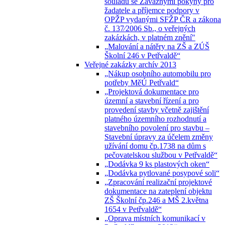
souladu se Závaznými pokyny pro
žadatele a příjemce podpory v
OPŽP vydanými SFŽP ČR a zákona
č. 137⁄2006 Sb., o veřejných
zakázkách, v platném znění"
„Malování a nátěry na ZŠ a ZÚŠ
Školní 246 v Petřvaldě“
Veřejné zakázky archív 2013
„Nákup osobního automobilu pro
potřeby MěÚ Petřvald“
„Projektová dokumentace pro
územní a stavební řízení a pro
provedení stavby včetně zajištění
platného územního rozhodnutí a
stavebního povolení pro stavbu –
Stavební úpravy za účelem změny
užívání domu čp.1738 na dům s
pečovatelskou službou v Petřvaldě“
„Dodávka 9 ks plastových oken“
„Dodávka pytlované posypové soli“
„Zpracování realizační projektové
dokumentace na zateplení objektu
ZŠ Školní čp.246 a MŠ 2.května
1654 v Petřvaldě“
„Oprava místních komunikací v