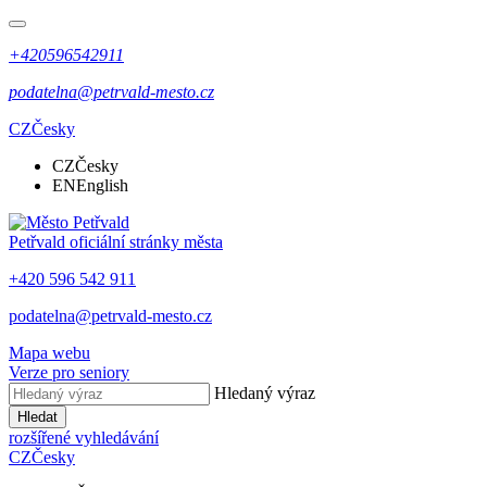
+420596542911
podatelna@petrvald-mesto.cz
CZ
Česky
CZ
Česky
EN
English
Petřvald
oficiální stránky města
+420 596 542 911
podatelna@petrvald-mesto.cz
Mapa webu
Verze pro seniory
Hledaný výraz
Hledat
rozšířené vyhledávání
CZ
Česky