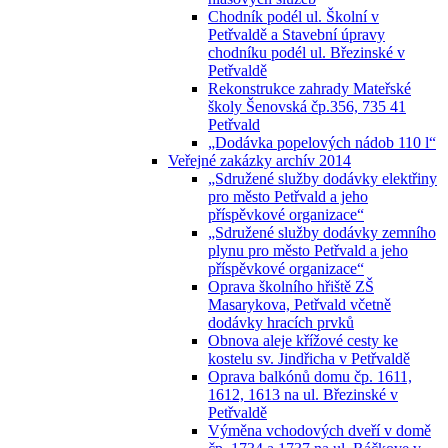
Chodník podél ul. Školní v
Petřvaldě a Stavební úpravy
chodníku podél ul. Březinské v
Petřvaldě
Rekonstrukce zahrady Mateřské
školy Šenovská čp.356, 735 41
Petřvald
„Dodávka popelových nádob 110 l“
Veřejné zakázky archív 2014
„Sdružené služby dodávky elektřiny
pro město Petřvald a jeho
příspěvkové organizace“
„Sdružené služby dodávky zemního
plynu pro město Petřvald a jeho
příspěvkové organizace“
Oprava školního hřiště ZŠ
Masarykova, Petřvald včetně
dodávky hracích prvků
Obnova aleje křížové cesty ke
kostelu sv. Jindřicha v Petřvaldě
Oprava balkónů domu čp. 1611,
1612, 1613 na ul. Březinské v
Petřvaldě
Výměna vchodových dveří v domě