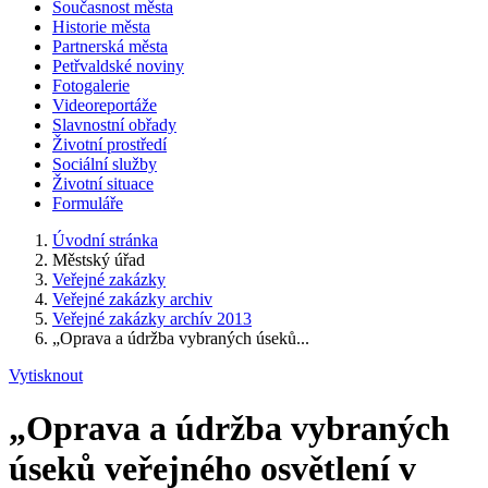
Současnost města
Historie města
Partnerská města
Petřvaldské noviny
Fotogalerie
Videoreportáže
Slavnostní obřady
Životní prostředí
Sociální služby
Životní situace
Formuláře
Úvodní stránka
Městský úřad
Veřejné zakázky
Veřejné zakázky archiv
Veřejné zakázky archív 2013
„Oprava a údržba vybraných úseků...
Vytisknout
„Oprava a údržba vybraných
úseků veřejného osvětlení v