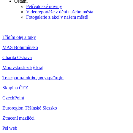
Ostatní
Petřvaldské noviny
Videoreportáže z dění našeho města
Fotogalerie z akcí v našem městě
Třídím olej a tuky
MAS Bohumínsko
Charita Ostrava
Moravskoslezský kraj
Телефонна лінія для українців
Skupina ČEZ
CzechPoint
Euroregion Těšínské Slezsko
Ztracení mazlíčci
Psí web