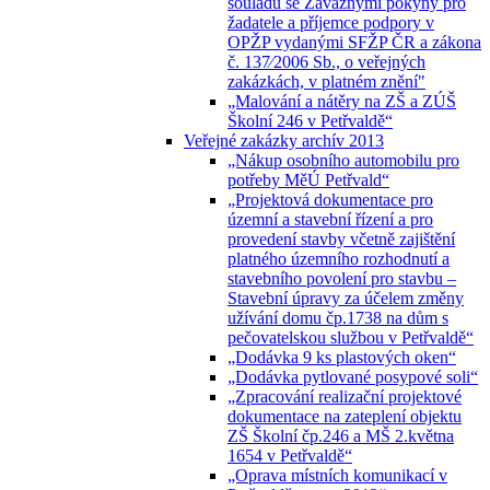
souladu se Závaznými pokyny pro
žadatele a příjemce podpory v
OPŽP vydanými SFŽP ČR a zákona
č. 137⁄2006 Sb., o veřejných
zakázkách, v platném znění"
„Malování a nátěry na ZŠ a ZÚŠ
Školní 246 v Petřvaldě“
Veřejné zakázky archív 2013
„Nákup osobního automobilu pro
potřeby MěÚ Petřvald“
„Projektová dokumentace pro
územní a stavební řízení a pro
provedení stavby včetně zajištění
platného územního rozhodnutí a
stavebního povolení pro stavbu –
Stavební úpravy za účelem změny
užívání domu čp.1738 na dům s
pečovatelskou službou v Petřvaldě“
„Dodávka 9 ks plastových oken“
„Dodávka pytlované posypové soli“
„Zpracování realizační projektové
dokumentace na zateplení objektu
ZŠ Školní čp.246 a MŠ 2.května
1654 v Petřvaldě“
„Oprava místních komunikací v