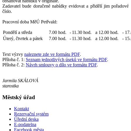
obsahovat nabídku v originále.
Zadavatel bude doručené nabídky evidovat a přidělí jim pořadové
číslo.
Pracovní doba MěÚ Petřvald:
Pondělí a středa
7.00 hod.
-
11.30 hod.
a
12.00 hod.
-
17.
Úterý, čtvrtek a pátek
7.00 hod.
-
11.30 hod.
a
12.00 hod.
-
15.
Text výzvy
naleznete zde ve formátu PDF
.
Příloha č. 1:
Seznam jednotlivých úseků ve formátu PDF
.
Příloha č. 2:
Návrh smlouvy o dílo ve formátu PDF
.
Jarmila SKÁLOVÁ
starostka
Městský úřad
Kontakt
Rezervační systém
Úřední deska
E-podatelna
Facebook města