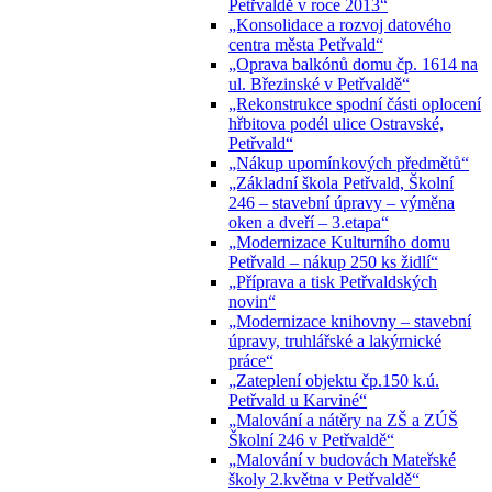
Petřvaldě v roce 2013“
„Konsolidace a rozvoj datového
centra města Petřvald“
„Oprava balkónů domu čp. 1614 na
ul. Březinské v Petřvaldě“
„Rekonstrukce spodní části oplocení
hřbitova podél ulice Ostravské,
Petřvald“
„Nákup upomínkových předmětů“
„Základní škola Petřvald, Školní
246 – stavební úpravy – výměna
oken a dveří – 3.etapa“
„Modernizace Kulturního domu
Petřvald – nákup 250 ks židlí“
„Příprava a tisk Petřvaldských
novin“
„Modernizace knihovny – stavební
úpravy, truhlářské a lakýrnické
práce“
„Zateplení objektu čp.150 k.ú.
Petřvald u Karviné“
„Malování a nátěry na ZŠ a ZÚŠ
Školní 246 v Petřvaldě“
„Malování v budovách Mateřské
školy 2.května v Petřvaldě“