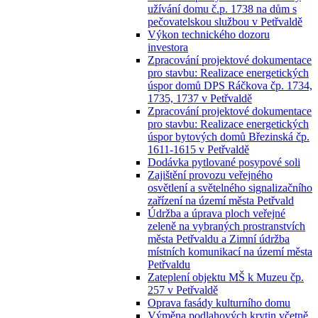
užívání domu č.p. 1738 na dům s
pečovatelskou službou v Petřvaldě
Výkon technického dozoru
investora
Zpracování projektové dokumentace
pro stavbu: Realizace energetických
úspor domů DPS Ráčkova čp. 1734,
1735, 1737 v Petřvaldě
Zpracování projektové dokumentace
pro stavbu: Realizace energetických
úspor bytových domů Březinská čp.
1611-1615 v Petřvaldě
Dodávka pytlované posypové soli
Zajištění provozu veřejného
osvětlení a světelného signalizačního
zařízení na území města Petřvald
Údržba a úprava ploch veřejné
zeleně na vybraných prostranstvích
města Petřvaldu a Zimní údržba
místních komunikací na území města
Petřvaldu
Zateplení objektu MŠ k Muzeu čp.
257 v Petřvaldě
Oprava fasády kulturního domu
Výměna podlahových krytin včetně