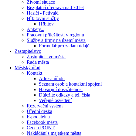
Životní situace
Bezplatná přeprava nad 70 let
Hasiči - Petřvald
Hřbitovní služby
Hřbitov
Ankety...
Pracovní příležitosti v regionu
Služby a firmy na území města
Formulář pro zadání údajů
Zastupitelstvo
Zastupitelstvo města
Rada města
Městský úřad
Kontakt
Adresa úřadu
Seznam osob a kontaktní spojení
Havarijní dosažitelnost
Důležité odkazy a tel. čísla
Veřejné osvětlení
Rezervační systém
Úřední deska
E-podatelna
Facebook města
Czech POINT
Nakládání s majetkem města