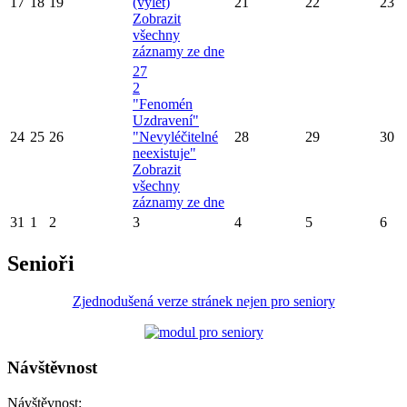
17
18
19
(výlet)
21
22
23
Zobrazit
všechny
záznamy ze dne
27
2
"Fenomén
Uzdravení"
24
25
26
"Nevyléčitelné
28
29
30
neexistuje"
Zobrazit
všechny
záznamy ze dne
31
1
2
3
4
5
6
Senioři
Zjednodušená verze stránek nejen pro seniory
Návštěvnost
Návštěvnost: