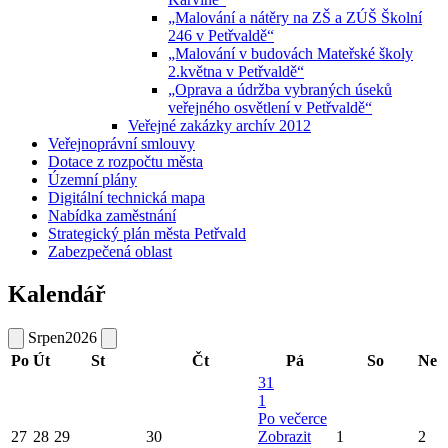
„Malování a nátěry na ZŠ a ZÚŠ Školní
246 v Petřvaldě“
„Malování v budovách Mateřské školy
2.května v Petřvaldě“
„Oprava a údržba vybraných úseků
veřejného osvětlení v Petřvaldě“
Veřejné zakázky archív 2012
Veřejnoprávní smlouvy
Dotace z rozpočtu města
Územní plány
Digitální technická mapa
Nabídka zaměstnání
Strategický plán města Petřvald
Zabezpečená oblast
Kalendář
Srpen
2026
Po
Út
St
Čt
Pá
So
Ne
31
1
Po večerce
27
28
29
30
Zobrazit
1
2