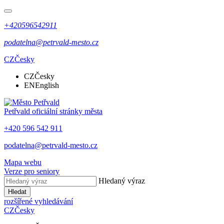
+420596542911
podatelna@petrvald-mesto.cz
CZ
Česky
CZ
Česky
EN
English
Petřvald
oficiální stránky města
+420 596 542 911
podatelna@petrvald-mesto.cz
Mapa webu
Verze pro seniory
Hledaný výraz
Hledat
rozšířené vyhledávání
CZ
Česky