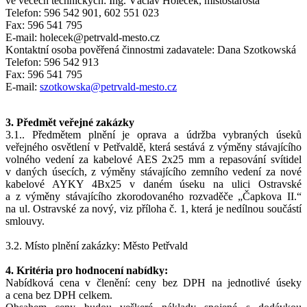
ve věcech technických: Ing. Václav Holeček, místostarosta
Telefon: 596 542 901, 602 551 023
Fax: 596 541 795
E-mail: holecek@petrvald-mesto.cz
Kontaktní osoba pověřená činnostmi zadavatele: Dana Szotkowská
Telefon: 596 542 913
Fax: 596 541 795
E-mail:
szotkowska@petrvald-mesto.cz
3. Předmět veřejné zakázky
3.1.. Předmětem plnění je oprava a údržba vybraných úseků
veřejného osvětlení v Petřvaldě, která sestává z výměny stávajícího
volného vedení za kabelové AES 2x25 mm a repasování svítidel
v daných úsecích, z výměny stávajícího zemního vedení za nové
kabelové AYKY 4Bx25 v daném úseku na ulici Ostravské
a z výměny stávajícího zkorodovaného rozvaděče „Čapkova II.“
na ul. Ostravské za nový, viz příloha č. 1, která je nedílnou součástí
smlouvy.
3.2. Místo plnění zakázky: Město Petřvald
4. Kritéria pro hodnocení nabídky:
Nabídková cena v členění: ceny bez DPH na jednotlivé úseky
a cena bez DPH celkem.