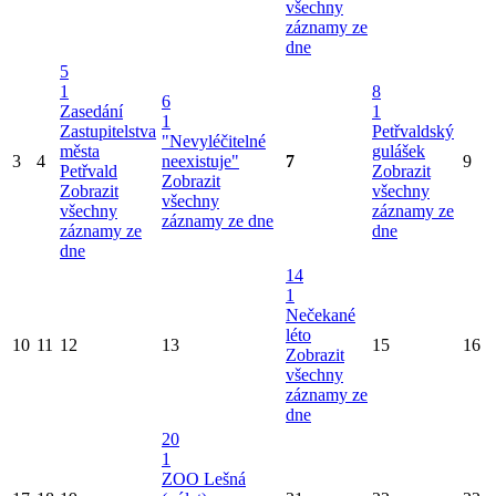
všechny
záznamy ze
dne
5
1
8
6
Zasedání
1
1
Zastupitelstva
Petřvaldský
"Nevyléčitelné
města
gulášek
3
4
neexistuje"
7
9
Petřvald
Zobrazit
Zobrazit
Zobrazit
všechny
všechny
všechny
záznamy ze
záznamy ze dne
záznamy ze
dne
dne
14
1
Nečekané
léto
10
11
12
13
15
16
Zobrazit
všechny
záznamy ze
dne
20
1
ZOO Lešná