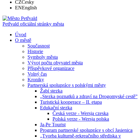
CZ
Česky
EN
English
Petřvald
oficiální stránky města
Úvod
O městě
Současnost
Historie
Symboly města
Vývoj počtu obyvatel města
Příspěvkové organizace
Volný čas
Kroniky
Partnerská spolupráce s polskými městy
Žabí stezka
„Stezka poznatků a zdraví na Drogomyské cestě”
Turistická kooperace – II. etapa
Edukační stezka
Česká verze - Wersja czeska
Polská verze - Wersja polska
Ja-Pe Tourist
Program partnerské spolupráce s obcí Jasienica
„Tvorba kulturně-rekreačního střediska v