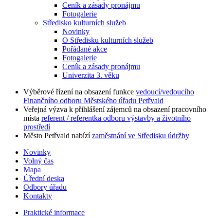
Ceník a zásady pronájmu
Fotogalerie
Středisko kulturních služeb
Novinky
O Středisku kulturních služeb
Pořádané akce
Fotogalerie
Ceník a zásady pronájmu
Univerzita 3. věku
Výběrové řízení na obsazení funkce
vedoucí/vedoucího
Finančního odboru Městského úřadu Petřvald
Veřejná výzva k přihlášení zájemců na obsazení pracovního
místa
referent / referentka odboru výstavby a životního
prostředí
Město Petřvald nabízí
zaměstnání ve Středisku údržby
Novinky
Volný čas
Mapa
Úřední deska
Odbory úřadu
Kontakty
Praktické informace