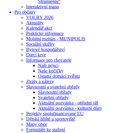
Strumieniu“
Interaktivní mapa
Pro občany
VOLBY 2026
Aktuality
Kalendář akcí
Praktické informace
Mobilní rozhlas - MUNIPOLIS
Sociální služby
Bytové hospodářství
Dárci krve
Informace pro chovatele
Naši pejsci
Naše kočičky
Ostatní domácí zvířata
Ztráty a nálezy
Slavnostní a svatební obřady
Slavnostní obřady
Svatební obřady
Aktuální pozvánka - obřadní síň
Aktuální pozvánka - kulturní dům
Projekty spolufinancované EU
Dětská hřiště a sportoviště
Mapy obce
Formuláře ke stažení