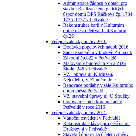
Administrace žádosti o dotaci pro
stavbu: Realizace energetických
úspor domů DPS Ráčkova čp. 1734,
1735, 1737 v Petřvaldě
Rekonstrukce barů v Kulturním
domě města Petřvald, ul.Kulturní
čp.26
Veřejné zakázky archív 2016
Dodávka popelových nádob 2016
Sanace suterénu v budově ZŠ na ul.
Závodní čp.822 v Petřvaldě
Malování v budovách ZŠ a ZÚŠ
Školní 246 v Petřvaldě
VZ_ oprava ul. K Muzeu,
Nejedlého, V Zimném dole
Renovace podlahy v sále Kulturního
domu města Petřvald
VZ_stavební úpravy ul. U Stružky
Oprava místních komunikací v
Petřvaldě v roce 2016
Veřejné zakázky archív 2015
Vánoční osvětlení v Petřvaldě
Rekonstrukce lávky pro pěší na ul.
Družstevní v Petřvaldě
Stavební úpravy za účelem změny