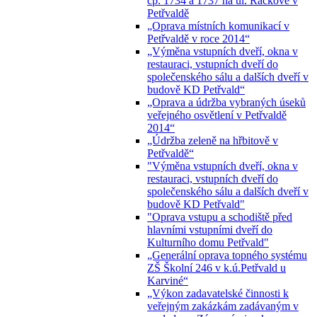
čp. 1734 a 1737 na ul. Ráčkove v
Petřvaldě
„Oprava místních komunikací v
Petřvaldě v roce 2014“
„Výměna vstupních dveří, okna v
restauraci, vstupních dveří do
společenského sálu a dalších dveří v
budově KD Petřvald“
„Oprava a údržba vybraných úseků
veřejného osvětlení v Petřvaldě
2014“
„Údržba zeleně na hřbitově v
Petřvaldě“
"Výměna vstupních dveří, okna v
restauraci, vstupních dveří do
společenského sálu a dalších dveří v
budově KD Petřvald"
"Oprava vstupu a schodiště před
hlavními vstupními dveří do
Kulturního domu Petřvald"
„Generální oprava topného systému
ZŠ Školní 246 v k.ú.Petřvald u
Karviné“
„Výkon zadavatelské činnosti k
veřejným zakázkám zadávaným v