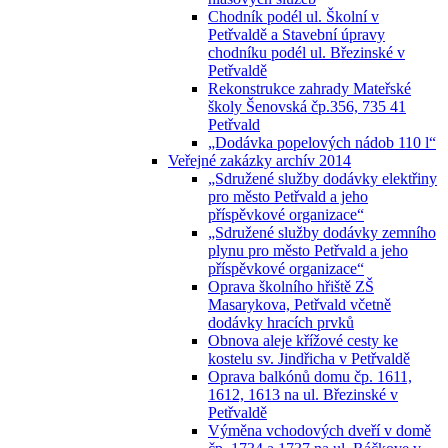
Chodník podél ul. Školní v
Petřvaldě a Stavební úpravy
chodníku podél ul. Březinské v
Petřvaldě
Rekonstrukce zahrady Mateřské
školy Šenovská čp.356, 735 41
Petřvald
„Dodávka popelových nádob 110 l“
Veřejné zakázky archív 2014
„Sdružené služby dodávky elektřiny
pro město Petřvald a jeho
příspěvkové organizace“
„Sdružené služby dodávky zemního
plynu pro město Petřvald a jeho
příspěvkové organizace“
Oprava školního hřiště ZŠ
Masarykova, Petřvald včetně
dodávky hracích prvků
Obnova aleje křížové cesty ke
kostelu sv. Jindřicha v Petřvaldě
Oprava balkónů domu čp. 1611,
1612, 1613 na ul. Březinské v
Petřvaldě
Výměna vchodových dveří v domě