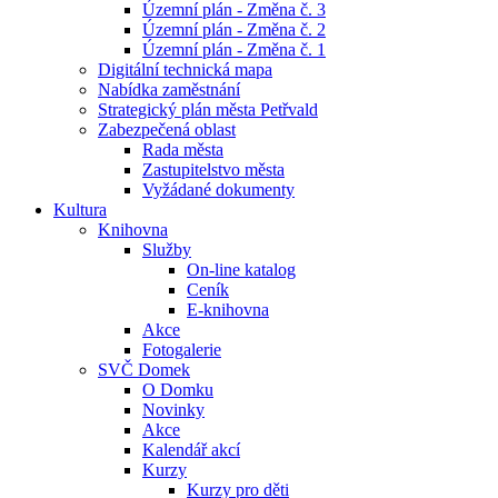
Územní plán - Změna č. 3
Územní plán - Změna č. 2
Územní plán - Změna č. 1
Digitální technická mapa
Nabídka zaměstnání
Strategický plán města Petřvald
Zabezpečená oblast
Rada města
Zastupitelstvo města
Vyžádané dokumenty
Kultura
Knihovna
Služby
On-line katalog
Ceník
E-knihovna
Akce
Fotogalerie
SVČ Domek
O Domku
Novinky
Akce
Kalendář akcí
Kurzy
Kurzy pro děti