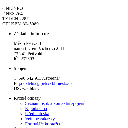
ONLINE:
2
DNES:
264
TÝDEN:
2287
CELKEM:
3045989
Základní informace
Město Petřvald
náměstí Gen. Vicherka 2511
735 41 Petřvald
IČ: 297593
Spojení
T: 596 542 911 /ústředna/
E:
podatelna@petrvald-mesto.cz
DS: waqbb2k
Rychlé odkazy
Seznam osob a kontaktní spojení
E-podatelna
Úřední deska
Veřejné zakázky
Formuláře ke stažení