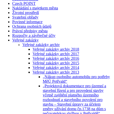
Czech POINT
Nakládání s majetkem města
Životní prostředí
Svatební obřady
Povinné informace
Ochrana osobních údajů
Právní předpisy města
Rozpočty a závěrečné účty
Veřejné zakázky
Veřejné zakázky archiv
Veřejné zakázky archiv 2018
Veřejné zakázky archív 2017
Veřejné zakázky archív 2016
Veřejné zakázky archív 2015
Veřejné zakázky archív 2014
Veřejné zakázky archív 2013
„Nákup osobního automobilu pro potřeby
MěÚ Petřvald“
„Projektová dokumentace pro územní a
stavební řízení a pro provedení stavby
včetně zajištění platného územního
rozhodnutí a stavebního povolení pro
stavbu – Stavební úpravy za účelem
změny užívání domu čp.1738 na dům s
pečovatelskou službou v Petřvaldě“