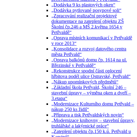
„Dodávka 9 ks plastových oken“
„Dodávka pytlované posypové soli“
„Zpracování realizační projektové
dokumentace na zateplení objektu ZŠ
Školní čp.246 a MŠ 2.května 1654 v
Petřvaldě“
„Oprava místních komunikací v Petřvaldě
v roce 2013“
„Konsolidace a rozvoj datového centra
města Petřvald“
„Oprava balkónů domu čp. 1614 na ul.
Březinské v Petřvaldě“
„Rekonstrukce spodní části oplocení
hřbitova podél ulice Ostravské, Petřvald“
„Nákup upomínkových předmětů“
„Základní škola Petřvald, Školní 246 –
stavební úpravy – výměna oken a dveří –
3.etapa“
„Modernizace Kulturního domu Petřvald –
nákup 250 ks židlí“
„Příprava a tisk Petřvaldských novin“
„Modernizace knihovny – stavební úpravy,
truhlářské a lakýrnické práce“
„Zateplení objektu čp.150 k.ú. Petřvald u
Karviné“