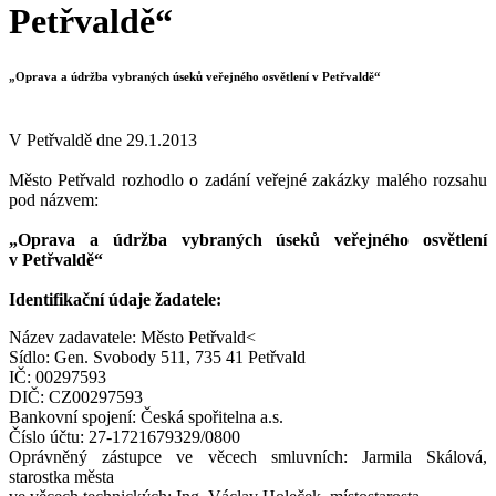
Petřvaldě“
„Oprava a údržba vybraných úseků veřejného osvětlení v Petřvaldě“
V Petřvaldě dne 29.1.2013
Město Petřvald rozhodlo o zadání veřejné zakázky malého rozsahu
pod názvem:
„Oprava a údržba vybraných úseků veřejného osvětlení
v Petřvaldě“
Identifikační údaje žadatele:
Název zadavatele: Město Petřvald<
Sídlo: Gen. Svobody 511, 735 41 Petřvald
IČ: 00297593
DIČ: CZ00297593
Bankovní spojení: Česká spořitelna a.s.
Číslo účtu: 27-1721679329/0800
Oprávněný zástupce ve věcech smluvních: Jarmila Skálová,
starostka města