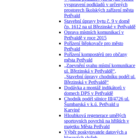
vyspravení podkladů v určených
prostorech školských zařízení města
Petřvald
Stavební úpravy bytu č. 9 v domě
čp. 1612 na ul Březinské v Petřvaldě
Oprava místních komunikací v
Petřvaldě v roce 2015
Pořízení štěpkovače pro město
Petřvald
Pořízení kompostérů pro občany
města Petřvald
„Zpevnění svahu místní komunikace
ul. Březinská v Petřvaldě“,
„Stavební úpravy chodníku podél ul.
Březinská v Petřvaldě“
Dodávka a montáž indikátorů v
domech DPS v Petřvaldě
Chodník podél silnice III⁄4726 ul.
Šumbarská v k.ú. Petřvald u
Karviné
Hloubková regenerace umělých
sportovních povrchů na hřištích v
majetku Města Petřvald
Výběr poskytovatele datových a
hlasových služeb