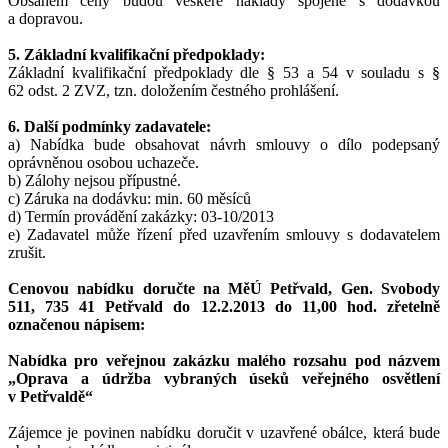
Obsahem ceny budou veškeré náklady spojené s dodávkou
a dopravou.
5. Základní kvalifikační předpoklady:
Základní kvalifikační předpoklady dle § 53 a 54 v souladu s §
62 odst. 2 ZVZ, tzn. doložením čestného prohlášení.
6. Další podmínky zadavatele:
a) Nabídka bude obsahovat návrh smlouvy o dílo podepsaný
oprávněnou osobou uchazeče.
b) Zálohy nejsou přípustné.
c) Záruka na dodávku: min. 60 měsíců
d) Termín provádění zakázky: 03-10/2013
e) Zadavatel může řízení před uzavřením smlouvy s dodavatelem
zrušit.
Cenovou nabídku doručte na MěÚ Petřvald, Gen. Svobody
511, 735 41 Petřvald do 12.2.2013 do 11,00 hod. zřetelně
označenou nápisem:
Nabídka pro veřejnou zakázku malého rozsahu pod názvem
„Oprava a údržba vybraných úseků veřejného osvětlení
v Petřvaldě“
Zájemce je povinen nabídku doručit v uzavřené obálce, která bude