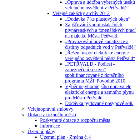
„Oprava a údržba vybraných úseků
veřejného osvětlení v Petřvaldě“
Veřejné zakázky archív 2012
„Dodávka 7 ks plastových oken“
Zajišťování vodoinstalačních,
plynárenských a topenářských prací
na majetku Města Petřvald.
„Provozování nové kanalizace a
čistírny odpadních vod v Petřvaldě“
„Řešení úspor elektrické energie
veřejného osvětlení města Petřvald“
„PETŘVALD - Podlesí -
zabezpečení sesuvu“
spolufinancované z dotačního
programu MŽP Povodně 2010
Výběr nejvhodnějšího dodavatele
elektrické energie a zemního plynu
pro Město Petřvald.
Dodávka pytlované posypové soli.
Veřejnoprávní smlouvy
Dotace z rozpočtu města
Poskytnuté dotace z rozpočtu města
Informace
Územní plány
Územní plán - Změna č. 4