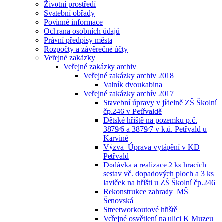
Životní prostředí
Svatební obřady
Povinné informace
Ochrana osobních údajů
Právní předpisy města
Rozpočty a závěrečné účty
Veřejné zakázky
Veřejné zakázky archiv
Veřejné zakázky archiv 2018
Valník dvoukabina
Veřejné zakázky archív 2017
Stavební úpravy v jídelně ZŠ Školní
čp.246 v Petřvaldě
Dětské hřiště na pozemku p.č.
3879⁄6 a 3879⁄7 v k.ú. Petřvald u
Karviné
Výzva_Úprava vytápění v KD
Petřvald
Dodávka a realizace 2 ks hracích
sestav vč. dopadových ploch a 3 ks
laviček na hřišti u ZŠ Školní čp.246
Rekonstrukce zahrady_MŠ
Šenovská
Streetworkoutové hřiště
Veřejné osvětlení na ulici K Muzeu