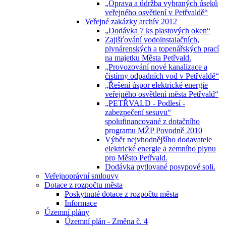
„Oprava a údržba vybraných úseků
veřejného osvětlení v Petřvaldě“
Veřejné zakázky archív 2012
„Dodávka 7 ks plastových oken“
Zajišťování vodoinstalačních,
plynárenských a topenářských prací
na majetku Města Petřvald.
„Provozování nové kanalizace a
čistírny odpadních vod v Petřvaldě“
„Řešení úspor elektrické energie
veřejného osvětlení města Petřvald“
„PETŘVALD - Podlesí -
zabezpečení sesuvu“
spolufinancované z dotačního
programu MŽP Povodně 2010
Výběr nejvhodnějšího dodavatele
elektrické energie a zemního plynu
pro Město Petřvald.
Dodávka pytlované posypové soli.
Veřejnoprávní smlouvy
Dotace z rozpočtu města
Poskytnuté dotace z rozpočtu města
Informace
Územní plány
Územní plán - Změna č. 4