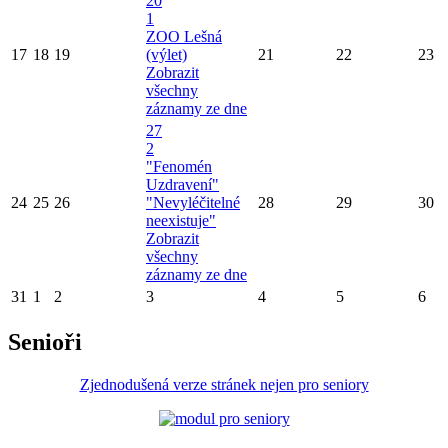
20
1
ZOO Lešná
17
18
19
(výlet)
21
22
23
Zobrazit
všechny
záznamy ze dne
27
2
"Fenomén
Uzdravení"
24
25
26
"Nevyléčitelné
28
29
30
neexistuje"
Zobrazit
všechny
záznamy ze dne
31
1
2
3
4
5
6
Senioři
Zjednodušená verze stránek nejen pro seniory