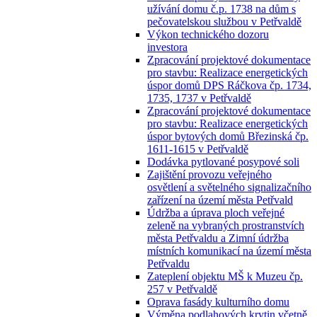
užívání domu č.p. 1738 na dům s
pečovatelskou službou v Petřvaldě
Výkon technického dozoru
investora
Zpracování projektové dokumentace
pro stavbu: Realizace energetických
úspor domů DPS Ráčkova čp. 1734,
1735, 1737 v Petřvaldě
Zpracování projektové dokumentace
pro stavbu: Realizace energetických
úspor bytových domů Březinská čp.
1611-1615 v Petřvaldě
Dodávka pytlované posypové soli
Zajištění provozu veřejného
osvětlení a světelného signalizačního
zařízení na území města Petřvald
Údržba a úprava ploch veřejné
zeleně na vybraných prostranstvích
města Petřvaldu a Zimní údržba
místních komunikací na území města
Petřvaldu
Zateplení objektu MŠ k Muzeu čp.
257 v Petřvaldě
Oprava fasády kulturního domu
Výměna podlahových krytin včetně