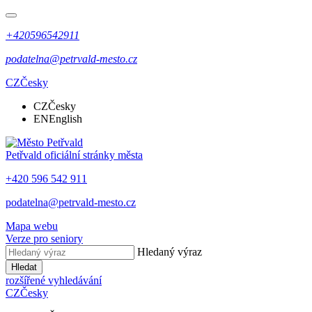
+420596542911
podatelna@petrvald-mesto.cz
CZ
Česky
CZ
Česky
EN
English
Petřvald
oficiální stránky města
+420 596 542 911
podatelna@petrvald-mesto.cz
Mapa webu
Verze pro seniory
Hledaný výraz
Hledat
rozšířené vyhledávání
CZ
Česky