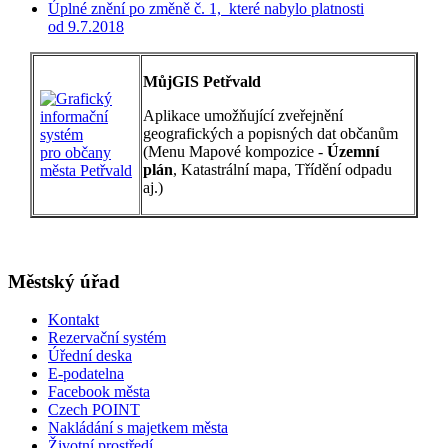
Úplné znění po změně č. 1, které nabylo platnosti
od 9.7.2018
MůjGIS Petřvald
Aplikace umožňující zveřejnění
geografických a popisných dat občanům
(Menu Mapové kompozice -
Územní
plán
, Katastrální mapa, Třídění odpadu
aj.)
Městský úřad
Kontakt
Rezervační systém
Úřední deska
E-podatelna
Facebook města
Czech POINT
Nakládání s majetkem města
Životní prostředí