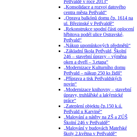
Petřvaldě v roce 2013“
„Konsolidace a rozvoj datového
centra města Petřvald“
„Oprava balkónů domu čp. 1614 na
ul. Březinské v Petřvaldě“
„Rekonstrukce spodní části oplocení
hřbitova podél ulice Ostravské,
Petřvald“
„Nákup upomínkových předmětů“
„Základní škola Petřvald, Školní
246 – stavební úpravy – výměna
oken a dveří – 3.etapa“
„Modernizace Kulturního domu
Petřvald – nákup 250 ks židlí“
„Příprava a tisk Petřvaldských
novin“
„Modernizace knihovny – stavební
úpravy, truhlářské a lakýrnické
práce“
„Zateplení objektu čp.150 k.ú.
Petřvald u Karviné“
„Malování a nátěry na ZŠ a ZÚŠ
Školní 246 v Petřvaldě“
„Malování v budovách Mateřské
školy 2.května v Petřvaldě“