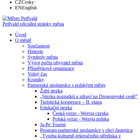
CZ
Česky
EN
English
Petřvald
oficiální stránky města
Úvod
O městě
Současnost
Historie
Symboly města
Vývoj počtu obyvatel města
Příspěvkové organizace
Volný čas
Kroniky
Partnerská spolupráce s polskými městy
Žabí stezka
„Stezka poznatků a zdraví na Drogomyské cestě”
Turistická kooperace – II. etapa
Edukační stezka
Česká verze - Wersja czeska
Polská verze - Wersja polska
Ja-Pe Tourist
Program partnerské spolupráce s obcí Jasienica
„Tvorba kulturně-rekreačního střediska v