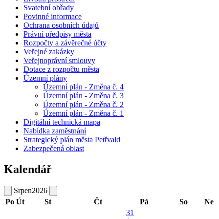
Svatební obřady
Povinné informace
Ochrana osobních údajů
Právní předpisy města
Rozpočty a závěrečné účty
Veřejné zakázky
Veřejnoprávní smlouvy
Dotace z rozpočtu města
Územní plány
Územní plán - Změna č. 4
Územní plán - Změna č. 3
Územní plán - Změna č. 2
Územní plán - Změna č. 1
Digitální technická mapa
Nabídka zaměstnání
Strategický plán města Petřvald
Zabezpečená oblast
Kalendář
Srpen
2026
Po
Út
St
Čt
Pá
So
Ne
31