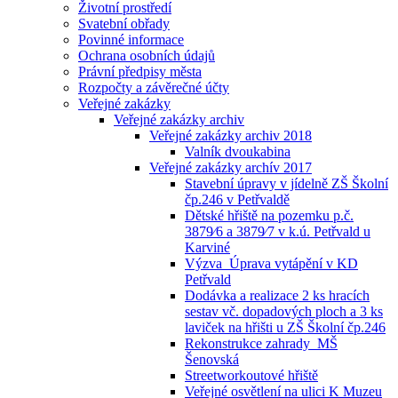
Životní prostředí
Svatební obřady
Povinné informace
Ochrana osobních údajů
Právní předpisy města
Rozpočty a závěrečné účty
Veřejné zakázky
Veřejné zakázky archiv
Veřejné zakázky archiv 2018
Valník dvoukabina
Veřejné zakázky archív 2017
Stavební úpravy v jídelně ZŠ Školní
čp.246 v Petřvaldě
Dětské hřiště na pozemku p.č.
3879⁄6 a 3879⁄7 v k.ú. Petřvald u
Karviné
Výzva_Úprava vytápění v KD
Petřvald
Dodávka a realizace 2 ks hracích
sestav vč. dopadových ploch a 3 ks
laviček na hřišti u ZŠ Školní čp.246
Rekonstrukce zahrady_MŠ
Šenovská
Streetworkoutové hřiště
Veřejné osvětlení na ulici K Muzeu