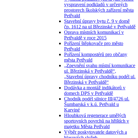
vyspravení podkladů v určených
prostorech školských zařízení města
Petřvald
Stavební úpravy bytu č. 9 v domě
čp. 1612 na ul Březinské v Petřvaldě
Oprava místních komunikací v
Petřvaldě v roce 2015
Pořízení štěpkovače pro město
Petřvald
Pořízení kompostérů pro občany
města Petřvald
„Zpevnění svahu místní komunikace
ul. Březinská v Petřvaldě“,
„Stavební úpravy chodníku podél ul.
Březinská v Petřvaldě“
Dodávka a montáž indikátorů v
domech DPS v Petřvaldě
Chodník podél silnice III⁄4726 ul.
Šumbarská v k.ú. Petřvald u
Karviné
Hloubková regenerace umělých
sportovních povrchů na hřištích v
majetku Města Petřvald
Výběr poskytovatele datových a
hlasových služeb