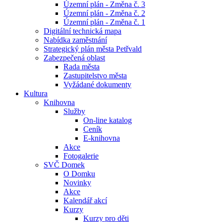
Územní plán - Změna č. 3
Územní plán - Změna č. 2
Územní plán - Změna č. 1
Digitální technická mapa
Nabídka zaměstnání
Strategický plán města Petřvald
Zabezpečená oblast
Rada města
Zastupitelstvo města
Vyžádané dokumenty
Kultura
Knihovna
Služby
On-line katalog
Ceník
E-knihovna
Akce
Fotogalerie
SVČ Domek
O Domku
Novinky
Akce
Kalendář akcí
Kurzy
Kurzy pro děti