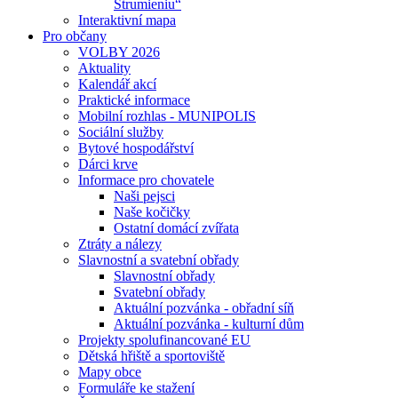
Strumieniu“
Interaktivní mapa
Pro občany
VOLBY 2026
Aktuality
Kalendář akcí
Praktické informace
Mobilní rozhlas - MUNIPOLIS
Sociální služby
Bytové hospodářství
Dárci krve
Informace pro chovatele
Naši pejsci
Naše kočičky
Ostatní domácí zvířata
Ztráty a nálezy
Slavnostní a svatební obřady
Slavnostní obřady
Svatební obřady
Aktuální pozvánka - obřadní síň
Aktuální pozvánka - kulturní dům
Projekty spolufinancované EU
Dětská hřiště a sportoviště
Mapy obce
Formuláře ke stažení