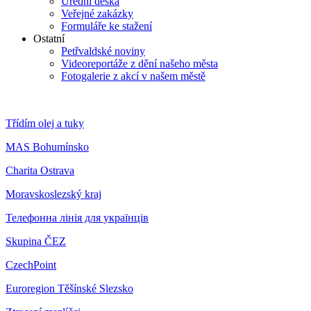
Úřední deska
Veřejné zakázky
Formuláře ke stažení
Ostatní
Petřvaldské noviny
Videoreportáže z dění našeho města
Fotogalerie z akcí v našem městě
Třídím olej a tuky
MAS Bohumínsko
Charita Ostrava
Moravskoslezský kraj
Телефонна лінія для українців
Skupina ČEZ
CzechPoint
Euroregion Těšínské Slezsko