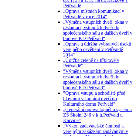
čp. 1734 a 1737 na ul. Ráčkove v
Petřvaldě
„Oprava místních komunikací v
Petřvaldě v roce 2014“
„Výměna vstupních dveří, okna v
restauraci, vstupních dveří do
společenského sálu a dalších dveří v
budově KD Petřvald“
„Oprava a údržba vybraných úseků
veřejného osvětlení v Petřvaldě
2014“
„Údržba zeleně na hřbitově v
Petřvaldě“
"Výměna vstupních dveří, okna v
restauraci, vstupních dveří do
společenského sálu a dalších dveří v
budově KD Petřvald"
"Oprava vstupu a schodiště před
hlavními vstupními dveří do
Kulturního domu Petřvald"
„Generální oprava topného systému
ZŠ Školní 246 v k.ú.Petřvald u
Karviné“
„Výkon zadavatelské činnosti k
veřejným zakázkám zadávaným v