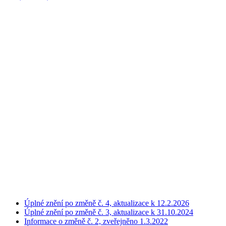
Úplné znění po změně č. 4, aktualizace k 12.2.2026
Úplné znění po změně č. 3, aktualizace k 31.10.2024
Informace o změně č. 2, zveřejněno 1.3.2022