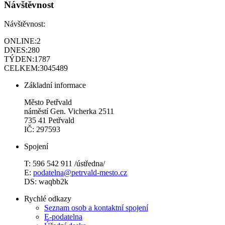
Návštěvnost
Návštěvnost:
ONLINE:
2
DNES:
280
TÝDEN:
1787
CELKEM:
3045489
Základní informace
Město Petřvald
náměstí Gen. Vicherka 2511
735 41 Petřvald
IČ: 297593
Spojení
T: 596 542 911 /ústředna/
E:
podatelna@petrvald-mesto.cz
DS: waqbb2k
Rychlé odkazy
Seznam osob a kontaktní spojení
E-podatelna