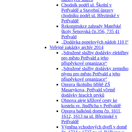
Chodník podél ul. Školní v
Petřvaldě a Stavební úpravy
chodníku podél ul. Březinské v
Petřvaldě
Rekonstrukce zahrady Mateřské
školy Šenovská čp.356, 735 41
Petřvald
„Dodávka popelových nádob 110 l“
Veřejné zakázky archív 2014
„Sdružené služby dodávky elektřiny
pro město Petřvald a jeho
příspěvkové organizace“
„Sdružené služby dodávky zemního
plynu pro město Petřvald a jeho
příspěvkové organizace“
Oprava školního hřiště ZŠ
Masarykova, Petřvald včetně
dodávky hracích prvků
Obnova aleje křížové cesty ke
kostelu sv. Jindřicha v Petřvaldě
Oprava balkónů domu čp. 1611,
1612, 1613 na ul. Březinské v
Petřvaldě
Výměna vchodových dveří v domě