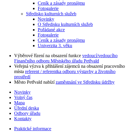
Ceník a zásady pronájmu
Fotogalerie
Středisko kulturních služeb
Novinky
O Středisku kulturních služeb
Pořádané akce
Fotogalerie
Ceník a zásady pronájmu
Univerzita 3. věku
Výběrové řízení na obsazení funkce
vedoucí/vedoucího
Finančního odboru Městského úřadu Petřvald
Veřejná výzva k přihlášení zájemců na obsazení pracovního
místa
referent / referentka odboru výstavby a životního
prostředí
Město Petřvald nabízí
zaměstnání ve Středisku údržby
Novinky
Volný čas
Mapa
Úřední deska
Odbory úřadu
Kontakty
Praktické informace