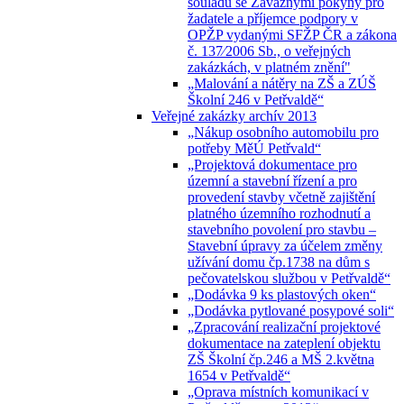
souladu se Závaznými pokyny pro
žadatele a příjemce podpory v
OPŽP vydanými SFŽP ČR a zákona
č. 137⁄2006 Sb., o veřejných
zakázkách, v platném znění"
„Malování a nátěry na ZŠ a ZÚŠ
Školní 246 v Petřvaldě“
Veřejné zakázky archív 2013
„Nákup osobního automobilu pro
potřeby MěÚ Petřvald“
„Projektová dokumentace pro
územní a stavební řízení a pro
provedení stavby včetně zajištění
platného územního rozhodnutí a
stavebního povolení pro stavbu –
Stavební úpravy za účelem změny
užívání domu čp.1738 na dům s
pečovatelskou službou v Petřvaldě“
„Dodávka 9 ks plastových oken“
„Dodávka pytlované posypové soli“
„Zpracování realizační projektové
dokumentace na zateplení objektu
ZŠ Školní čp.246 a MŠ 2.května
1654 v Petřvaldě“
„Oprava místních komunikací v