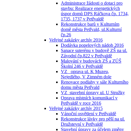
Administrace žádosti o dotaci pro
stavbu: Realizace energetických
úspor domů DPS Ráčkova čp. 1734,
1735, 1737 v Petřvaldě
Rekonstrukce barů v Kulturním
domě města Petřvald, ul.Kulturní
čp.26
Veřejné zakázky archív 2016
Dodávka popelových nádob 2016
Sanace suterénu v budově ZŠ na ul.
Závodní čp.822 v Petřvaldě
Malování v budovách ZŠ a ZÚŠ
Školní 246 v Petřvaldě
VZ_ oprava ul. K Muzeu,
Nejedlého, V Zimném dole
Renovace podlahy v sále Kulturního
domu města Petřvald
VZ_stavební úpravy ul. U Stružky
Oprava místních komunikací v
Petřvaldě v roce 2016
Veřejné zakázky archív 2015
Vánoční osvětlení v Petřvaldě
Rekonstrukce lávky pro pěší na ul.
Družstevní v Petřvaldě
Stavební úpravy za účelem změny