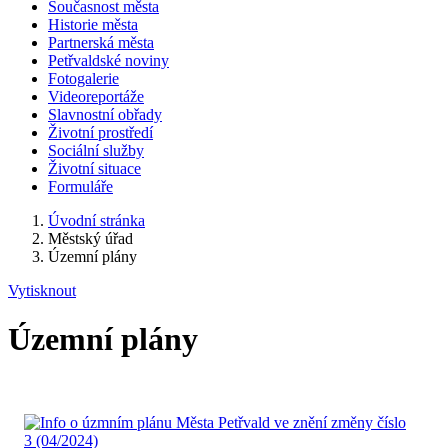
Současnost města
Historie města
Partnerská města
Petřvaldské noviny
Fotogalerie
Videoreportáže
Slavnostní obřady
Životní prostředí
Sociální služby
Životní situace
Formuláře
Úvodní stránka
Městský úřad
Územní plány
Vytisknout
Územní plány