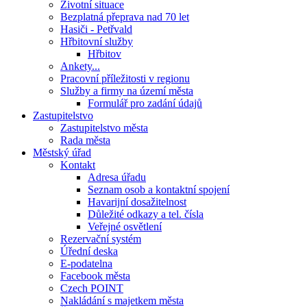
Životní situace
Bezplatná přeprava nad 70 let
Hasiči - Petřvald
Hřbitovní služby
Hřbitov
Ankety...
Pracovní příležitosti v regionu
Služby a firmy na území města
Formulář pro zadání údajů
Zastupitelstvo
Zastupitelstvo města
Rada města
Městský úřad
Kontakt
Adresa úřadu
Seznam osob a kontaktní spojení
Havarijní dosažitelnost
Důležité odkazy a tel. čísla
Veřejné osvětlení
Rezervační systém
Úřední deska
E-podatelna
Facebook města
Czech POINT
Nakládání s majetkem města