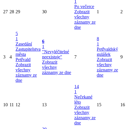
1
Po večerce
27
28
29
30
Zobrazit
1
2
všechny
záznamy ze
dne
5
1
8
6
Zasedání
1
1
Zastupitelstva
Petřvaldský
"Nevyléčitelné
města
gulášek
3
4
neexistuje"
7
9
Petřvald
Zobrazit
Zobrazit
Zobrazit
všechny
všechny
všechny
záznamy ze
záznamy ze dne
záznamy ze
dne
dne
14
1
Nečekané
léto
10
11
12
13
15
16
Zobrazit
všechny
záznamy ze
dne