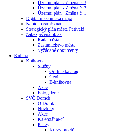
Územní plán - Změna č. 3
Územní plán - Změna č. 2
Územní plán - Změna č. 1
Digitální technická mapa
Nabídka zaměstnání
Strategický plán města Petřvald
Zabezpečená oblast
Rada města
Zastupitelstvo města
Vyžádané dokumenty
Kultura
Knihovna
Služby
On-line katalog
Ceník
E-knihovna
Akce
Fotogalerie
SVČ Domek
O Domku
Novinky
Akce
Kalendář akcí
Kurzy
Kurzy pro děti