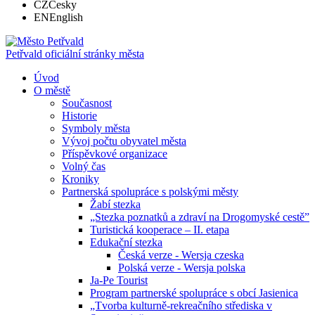
CZ
Česky
EN
English
Petřvald
oficiální stránky města
Úvod
O městě
Současnost
Historie
Symboly města
Vývoj počtu obyvatel města
Příspěvkové organizace
Volný čas
Kroniky
Partnerská spolupráce s polskými městy
Žabí stezka
„Stezka poznatků a zdraví na Drogomyské cestě”
Turistická kooperace – II. etapa
Edukační stezka
Česká verze - Wersja czeska
Polská verze - Wersja polska
Ja-Pe Tourist
Program partnerské spolupráce s obcí Jasienica
„Tvorba kulturně-rekreačního střediska v