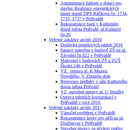
Administrace žádosti o dotaci pro
stavbu: Realizace energetických
úspor domů DPS Ráčkova čp. 1734,
1735, 1737 v Petřvaldě
Rekonstrukce barů v Kulturním
domě města Petřvald, ul.Kulturní
čp.26
Veřejné zakázky archív 2016
Dodávka popelových nádob 2016
Sanace suterénu v budově ZŠ na ul.
Závodní čp.822 v Petřvaldě
Malování v budovách ZŠ a ZÚŠ
Školní 246 v Petřvaldě
VZ_ oprava ul. K Muzeu,
Nejedlého, V Zimném dole
Renovace podlahy v sále Kulturního
domu města Petřvald
VZ_stavební úpravy ul. U Stružky
Oprava místních komunikací v
Petřvaldě v roce 2016
Veřejné zakázky archív 2015
Vánoční osvětlení v Petřvaldě
Rekonstrukce lávky pro pěší na ul.
Družstevní v Petřvaldě
Stavební úpravy za účelem změny