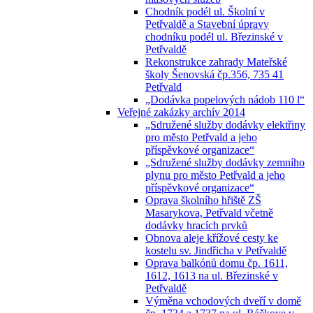
Chodník podél ul. Školní v
Petřvaldě a Stavební úpravy
chodníku podél ul. Březinské v
Petřvaldě
Rekonstrukce zahrady Mateřské
školy Šenovská čp.356, 735 41
Petřvald
„Dodávka popelových nádob 110 l“
Veřejné zakázky archív 2014
„Sdružené služby dodávky elektřiny
pro město Petřvald a jeho
příspěvkové organizace“
„Sdružené služby dodávky zemního
plynu pro město Petřvald a jeho
příspěvkové organizace“
Oprava školního hřiště ZŠ
Masarykova, Petřvald včetně
dodávky hracích prvků
Obnova aleje křížové cesty ke
kostelu sv. Jindřicha v Petřvaldě
Oprava balkónů domu čp. 1611,
1612, 1613 na ul. Březinské v
Petřvaldě
Výměna vchodových dveří v domě