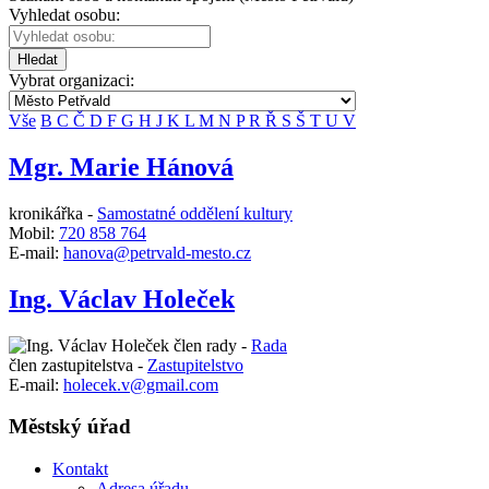
Vyhledat osobu:
Hledat
Vybrat organizaci:
Vše
B
C
Č
D
F
G
H
J
K
L
M
N
P
R
Ř
S
Š
T
U
V
Mgr. Marie Hánová
kronikářka -
Samostatné oddělení kultury
Mobil:
720 858 764
E-mail:
hanova@petrvald-mesto.cz
Ing. Václav Holeček
člen rady -
Rada
člen zastupitelstva -
Zastupitelstvo
E-mail:
holecek.v@gmail.com
Městský úřad
Kontakt
Adresa úřadu