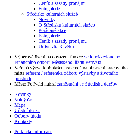
Ceník a zásady pronájmu
Fotogalerie
Středisko kulturních služeb
Novinky
O Středisku kulturních služeb
Pořádané akce
Fotogalerie
Ceník a zásady pronájmu
Univerzita 3. věku
Výběrové řízení na obsazení funkce
vedoucí/vedoucího
Finančního odboru Městského úřadu Petřvald
Veřejná výzva k přihlášení zájemců na obsazení pracovního
místa
referent / referentka odboru výstavby a životního
prostředí
Město Petřvald nabízí
zaměstnání ve Středisku údržby
Novinky
Volný čas
Mapa
Úřední deska
Odbory úřadu
Kontakty
Praktické informace