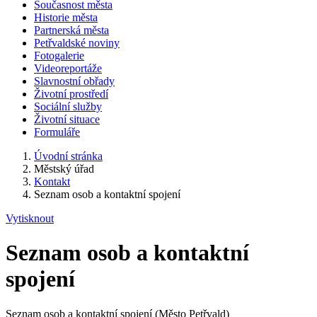
Současnost města
Historie města
Partnerská města
Petřvaldské noviny
Fotogalerie
Videoreportáže
Slavnostní obřady
Životní prostředí
Sociální služby
Životní situace
Formuláře
Úvodní stránka
Městský úřad
Kontakt
Seznam osob a kontaktní spojení
Vytisknout
Seznam osob a kontaktní
spojení
Seznam osob a kontaktní spojení (Město Petřvald)