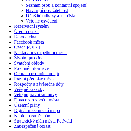
Seznam osob a kontaktní spojení
Havarijní dosažitelnost
Důležité odkazy a tel. čísla
Veřejné osvětlení
Rezervační systém
Úřední deska
E-podatelna
Facebook města
Czech POINT
Nakládání s majetkem města
Životní prostředí
Svatební obřady
Povinné informace
Ochrana osobních údajů
Právní předpisy města
Rozpočty a závěrečné účty
Veřejné zakázky
Veřejnoprávní smlouvy
Dotace z rozpočtu města
Územní plány
Digitální technická mapa
Nabídka zaměstnání
Strategický plán města Petřvald
Zabezpečená oblast