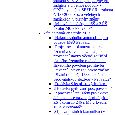
souladu se Závaznými pokyny pro
žadatele a příjemce podpory v
OPŽP vydanými SFŽP ČR a zákona
č. 137⁄2006 Sb., o veřejných
zakázkách, v platném znění"
„Malování a nátěry na ZŠ a ZÚŠ
Školní 246 v Petřvaldě“
Veřejné zakázky archív 2013
„Nákup osobního automobilu pro
potřeby MěÚ Petřvald“
„Projektová dokumentace pro
územní a stavební řízení a pro
provedení stavby včetně zajištění
platného územního rozhodnutí a
stavebního povolení pro stavbu –
Stavební úpravy za účelem změny
užívání domu čp.1738 na dům s
pečovatelskou službou v Petřvaldě“
„Dodávka 9 ks plastových oken“
„Dodávka pytlované posypové soli“
„Zpracování realizační projektové
dokumentace na zateplení objektu
ZŠ Školní čp.246 a MŠ 2.května
1654 v Petřvaldě“
„Oprava místních komunikací v