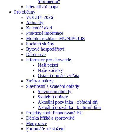
Strumieniu“
Interaktivní mapa
Pro občany
VOLBY 2026
Aktuality
Kalendář akcí
Praktické informace
Mobilní rozhlas - MUNIPOLIS
Sociální služby
Bytové hospodářství
Dárci krve
Informace pro chovatele
Naši pejsci
Naše kočičky
Ostatní domácí zvířata
Ztráty a nálezy
Slavnostní a svatební obřady
Slavnostní obřady
Svatební obřady
Aktuální pozvánka - obřadní síň
Aktuální pozvánka - kulturní dům
Projekty spolufinancované EU
Dětská hřiště a sportoviště
Mapy obce
Formuláře ke stažení