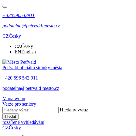
+420596542911
podatelna@petrvald-mesto.cz
CZ
Česky
CZ
Česky
EN
English
Petřvald
oficiální stránky města
+420 596 542 911
podatelna@petrvald-mesto.cz
Mapa webu
Verze pro seniory
Hledaný výraz
Hledat
rozšířené vyhledávání
CZ
Česky