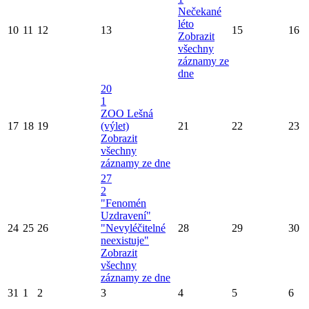
Nečekané
léto
10
11
12
13
15
16
Zobrazit
všechny
záznamy ze
dne
20
1
ZOO Lešná
17
18
19
(výlet)
21
22
23
Zobrazit
všechny
záznamy ze dne
27
2
"Fenomén
Uzdravení"
24
25
26
"Nevyléčitelné
28
29
30
neexistuje"
Zobrazit
všechny
záznamy ze dne
31
1
2
3
4
5
6