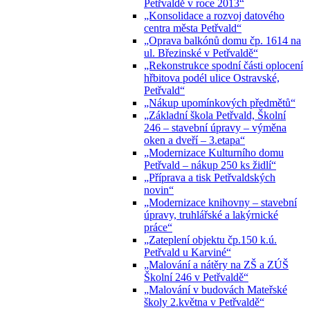
Petřvaldě v roce 2013“
„Konsolidace a rozvoj datového
centra města Petřvald“
„Oprava balkónů domu čp. 1614 na
ul. Březinské v Petřvaldě“
„Rekonstrukce spodní části oplocení
hřbitova podél ulice Ostravské,
Petřvald“
„Nákup upomínkových předmětů“
„Základní škola Petřvald, Školní
246 – stavební úpravy – výměna
oken a dveří – 3.etapa“
„Modernizace Kulturního domu
Petřvald – nákup 250 ks židlí“
„Příprava a tisk Petřvaldských
novin“
„Modernizace knihovny – stavební
úpravy, truhlářské a lakýrnické
práce“
„Zateplení objektu čp.150 k.ú.
Petřvald u Karviné“
„Malování a nátěry na ZŠ a ZÚŠ
Školní 246 v Petřvaldě“
„Malování v budovách Mateřské
školy 2.května v Petřvaldě“