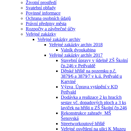
Životní prostředí
Svatební obřady
Povinné informace
Ochrana osobních údajů
Právní předpisy města
Rozpočty a závěrečné účty
Veřejné zakázky
Veřejné zakázky archiv
Veřejné zakázky archiv 2018
Valník dvoukabina
Veřejné zakázky archív 2017
Stavební úpravy v jídelně ZŠ Školní
čp.246 v Petřvaldě
Dětské hřiště na pozemku p.č.
3879⁄6 a 3879⁄7 v k.ú. Petřvald u
Karviné
Výzva_Úprava vytápění v KD
Petřvald
Dodávka a realizace 2 ks hracích
sestav vč. dopadových ploch a 3 ks
laviček na hřišti u ZŠ Školní čp.246
Rekonstrukce zahrady_MŠ
Šenovská
Streetworkoutové hřiště
Veřejné osvětlení na ulici K Muzeu