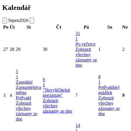
Kalendář
Srpen
2026
Po
Út
St
Čt
Pá
So
Ne
31
1
Po večerce
27
28
29
30
Zobrazit
1
2
všechny
záznamy ze
dne
5
1
8
6
Zasedání
1
1
Zastupitelstva
Petřvaldský
"Nevyléčitelné
města
gulášek
3
4
neexistuje"
7
9
Petřvald
Zobrazit
Zobrazit
Zobrazit
všechny
všechny
všechny
záznamy ze
záznamy ze dne
záznamy ze
dne
dne
14
1