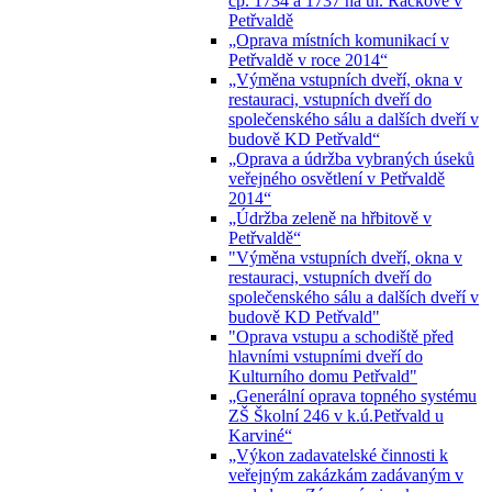
čp. 1734 a 1737 na ul. Ráčkove v
Petřvaldě
„Oprava místních komunikací v
Petřvaldě v roce 2014“
„Výměna vstupních dveří, okna v
restauraci, vstupních dveří do
společenského sálu a dalších dveří v
budově KD Petřvald“
„Oprava a údržba vybraných úseků
veřejného osvětlení v Petřvaldě
2014“
„Údržba zeleně na hřbitově v
Petřvaldě“
"Výměna vstupních dveří, okna v
restauraci, vstupních dveří do
společenského sálu a dalších dveří v
budově KD Petřvald"
"Oprava vstupu a schodiště před
hlavními vstupními dveří do
Kulturního domu Petřvald"
„Generální oprava topného systému
ZŠ Školní 246 v k.ú.Petřvald u
Karviné“
„Výkon zadavatelské činnosti k
veřejným zakázkám zadávaným v