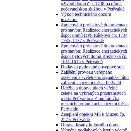
užívání domu č.p. 1738 na dům s
pečovatelskou službou v Petřvaldě
Výkon technického dozoru
investora
Zpracování projektové dokumentace
pro stavbu: Realizace energetických
úspor domů DPS Ráčkova čp. 1734,
1735, 1737 v Petřvaldě
Zpracování projektové dokumentace
pro stavbu: Realizace energetických
úspor bytových domů Březinská čp.
1611-1615 v Petřvaldě
Dodávka pytlované posypové soli
Zajištění provozu veřejného
osvětlení a světelného signalizačního
zařízení na území města Petřvald
Údržba a úprava ploch veřejné
zeleně na vybraných prostranstvích
města Petřvaldu a Zimní údržba
místních komunikací na území města
Petřvaldu
Zateplení objektu MŠ k Muzeu čp.
257 v Petřvaldě
Oprava fasády kulturního domu
Výměna podlahových krytin včetně