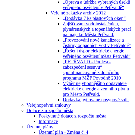
„Oprava a údržba vybraných úseků
veřejného osvětlení v Petřvaldě“
Veřejné zakázky archív 2012
„Dodávka 7 ks plastových oken“
Zajišťování vodoinstalačních,
plynárenských a topenářských prací
na majetku Města Petřvald.
„Provozování nové kanalizace a
čistírny odpadních vod v Petřvaldě“
„Řešení úspor elektrické energie
veřejného osvětlení města Petřvald“
„PETŘVALD - Podlesí -
zabezpečení sesuvu“
spolufinancované z dotačního
programu MŽP Povodně 2010
Výběr nejvhodnějšího dodavatele
elektrické energie a zemního plynu
pro Město Petřvald.
Dodávka pytlované posypové soli.
Veřejnoprávní smlouvy
Dotace z rozpočtu města
Poskytnuté dotace z rozpočtu města
Informace
Územní plány
Územní plán - Změna č. 4