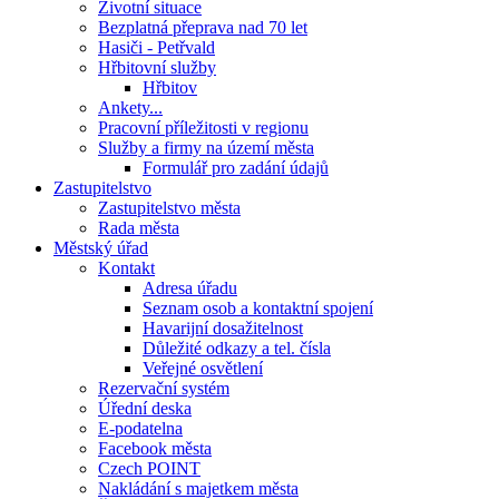
Životní situace
Bezplatná přeprava nad 70 let
Hasiči - Petřvald
Hřbitovní služby
Hřbitov
Ankety...
Pracovní příležitosti v regionu
Služby a firmy na území města
Formulář pro zadání údajů
Zastupitelstvo
Zastupitelstvo města
Rada města
Městský úřad
Kontakt
Adresa úřadu
Seznam osob a kontaktní spojení
Havarijní dosažitelnost
Důležité odkazy a tel. čísla
Veřejné osvětlení
Rezervační systém
Úřední deska
E-podatelna
Facebook města
Czech POINT
Nakládání s majetkem města