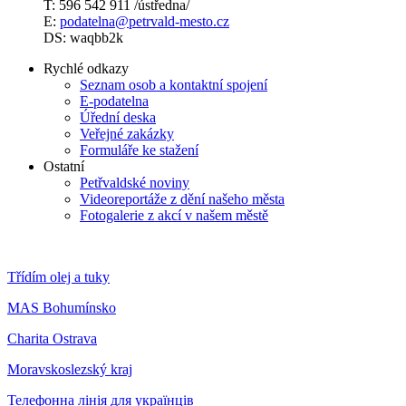
T: 596 542 911 /ústředna/
E:
podatelna@petrvald-mesto.cz
DS: waqbb2k
Rychlé odkazy
Seznam osob a kontaktní spojení
E-podatelna
Úřední deska
Veřejné zakázky
Formuláře ke stažení
Ostatní
Petřvaldské noviny
Videoreportáže z dění našeho města
Fotogalerie z akcí v našem městě
Třídím olej a tuky
MAS Bohumínsko
Charita Ostrava
Moravskoslezský kraj
Телефонна лінія для українців