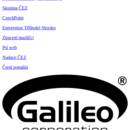
Skupina ČEZ
CzechPoint
Euroregion Těšínské Slezsko
Ztracení mazlíčci
Psí web
Nadace ČEZ
Čtení pomáhá