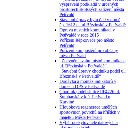
vyspravení podkladů v určených
prostorech školských zařízení města
Petřvald
Stavební úpravy bytu č. 9 v domě
čp. 1612 na ul Březinské v Petřvaldě
Oprava místních komunikací v
Petřvaldě v roce 2015
Pořízení štěpkovače pro město
Petřvald
Pořízení kompostérů pro občany
města Petřvald
„Zpevnění svahu místní komunikace
ul. Březinská v Petřvaldě“,
„Stavební úpravy chodníku podél ul.
Březinská v Petřvaldě“
Dodávka a montáž indikátorů v
domech DPS v Petřvaldě
Chodník podél silnice III⁄4726 ul.
Šumbarská v k.ú. Petřvald u
Karviné
Hloubková regenerace umělých
sportovních povrchů na hřištích v
majetku Města Petřvald
Výběr poskytovatele datových a
hlasových služeb