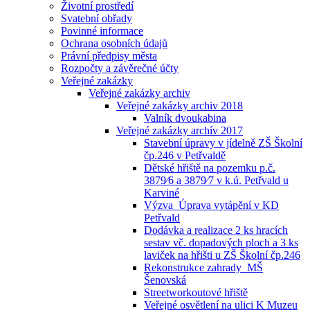
Životní prostředí
Svatební obřady
Povinné informace
Ochrana osobních údajů
Právní předpisy města
Rozpočty a závěrečné účty
Veřejné zakázky
Veřejné zakázky archiv
Veřejné zakázky archiv 2018
Valník dvoukabina
Veřejné zakázky archív 2017
Stavební úpravy v jídelně ZŠ Školní
čp.246 v Petřvaldě
Dětské hřiště na pozemku p.č.
3879⁄6 a 3879⁄7 v k.ú. Petřvald u
Karviné
Výzva_Úprava vytápění v KD
Petřvald
Dodávka a realizace 2 ks hracích
sestav vč. dopadových ploch a 3 ks
laviček na hřišti u ZŠ Školní čp.246
Rekonstrukce zahrady_MŠ
Šenovská
Streetworkoutové hřiště
Veřejné osvětlení na ulici K Muzeu