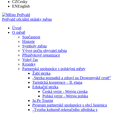
CZ
Česky
EN
English
Petřvald
oficiální stránky města
Úvod
O městě
Současnost
Historie
Symboly města
Vývoj počtu obyvatel města
Příspěvkové organizace
Volný čas
Kroniky
Partnerská spolupráce s polskými městy
Žabí stezka
„Stezka poznatků a zdraví na Drogomyské cestě”
Turistická kooperace – II. etapa
Edukační stezka
Česká verze - Wersja czeska
Polská verze - Wersja polska
Ja-Pe Tourist
Program partnerské spolupráce s obcí Jasienica
„Tvorba kulturně-rekreačního střediska v