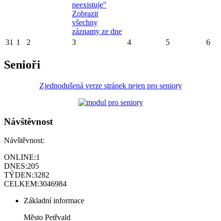
neexistuje"
Zobrazit
všechny
záznamy ze dne
31
1
2
3
4
5
6
Senioři
Zjednodušená verze stránek nejen pro seniory
Návštěvnost
Návštěvnost:
ONLINE:
1
DNES:
205
TÝDEN:
3282
CELKEM:
3046984
Základní informace
Město Petřvald