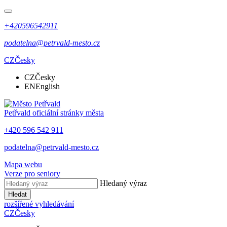
+420596542911
podatelna@petrvald-mesto.cz
CZ
Česky
CZ
Česky
EN
English
Petřvald
oficiální stránky města
+420 596 542 911
podatelna@petrvald-mesto.cz
Mapa webu
Verze pro seniory
Hledaný výraz
Hledat
rozšířené vyhledávání
CZ
Česky