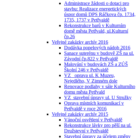
Administrace žádosti o dotaci pro
stavbu: Realizace energetických
úspor domů DPS Ráčkova čp. 1734,
1735, 1737 v Petřvaldě
Rekonstrukce barů v Kulturním
domě města Petřvald, ul.Kulturní
čp.26
Veřejné zakázky archív 2016
Dodávka popelových nádob 2016
Sanace suterénu v budově ZŠ na ul.
Závodní čp.822 v Petřvaldě
Malování v budovách ZŠ a ZÚŠ
Školní 246 v Petřvaldě
VZ_ oprava ul. K Muzeu,
Nejedlého, V Zimném dole
Renovace podlahy v sále Kulturního
domu města Petřvald
VZ_stavební úpravy ul. U Stružky
Oprava místních komunikací v
Petřvaldě v roce 2016
Veřejné zakázky archív 2015
Vánoční osvětlení v Petřvaldě
Rekonstrukce lávky pro pěší na ul.
Družstevní v Petřvaldě
Stavební úpravy za účelem změny