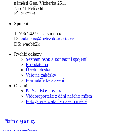
náměstí Gen. Vicherka 2511
735 41 Petřvald
IČ: 297593
Spojení
T: 596 542 911 /ústředna/
E:
podatelna@petrvald-mesto.cz
DS: waqbb2k
Rychlé odkazy
Seznam osob a kontaktní spojení
E-podatelna
Úřední deska
Veřejné zakázky
Formuláře ke stažení
Ostatní
Petřvaldské noviny
Videoreportáže z dění našeho města
Fotogalerie z akcí v našem městě
Třídím olej a tuky