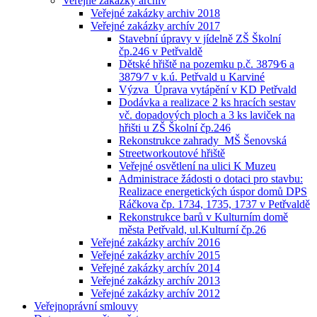
Veřejné zakázky archiv
Veřejné zakázky archiv 2018
Veřejné zakázky archív 2017
Stavební úpravy v jídelně ZŠ Školní
čp.246 v Petřvaldě
Dětské hřiště na pozemku p.č. 3879⁄6 a
3879⁄7 v k.ú. Petřvald u Karviné
Výzva_Úprava vytápění v KD Petřvald
Dodávka a realizace 2 ks hracích sestav
vč. dopadových ploch a 3 ks laviček na
hřišti u ZŠ Školní čp.246
Rekonstrukce zahrady_MŠ Šenovská
Streetworkoutové hřiště
Veřejné osvětlení na ulici K Muzeu
Administrace žádosti o dotaci pro stavbu:
Realizace energetických úspor domů DPS
Ráčkova čp. 1734, 1735, 1737 v Petřvaldě
Rekonstrukce barů v Kulturním domě
města Petřvald, ul.Kulturní čp.26
Veřejné zakázky archív 2016
Veřejné zakázky archív 2015
Veřejné zakázky archív 2014
Veřejné zakázky archív 2013
Veřejné zakázky archív 2012
Veřejnoprávní smlouvy