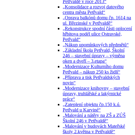
Petřvaldě v roce 2013“
„Konsolidace a rozvoj datového
centra města Petřvald“
„Oprava balkónů domu čp. 1614 na
ul. Březinské v Petřvaldě“
„Rekonstrukce spodní části oplocení
hřbitova podél ulice Ostravské,
Petřvald“
„Nákup upomínkových předmětů“
„Základní škola Petřvald, Školní
246 – stavební úpravy – výměna
oken a dveří – 3.etapa“
„Modernizace Kulturního domu
Petřvald – nákup 250 ks židlí“
„Příprava a tisk Petřvaldských
novin“
„Modernizace knihovny – stavební
úpravy, truhlářské a lakýrnické
práce“
„Zateplení objektu čp.150 k.ú.
Petřvald u Karviné“
„Malování a nátěry na ZŠ a ZÚŠ
Školní 246 v Petřvaldě“
„Malování v budovách Mateřské
školy 2.května v Petřvaldě“