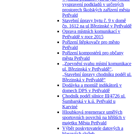
vyspravení podkladů v určených
prostorech školských zařízení města
Petřvald
Stavební úpravy bytu č. 9 v domě
čp. 1612 na ul Březinské v Petřvaldě
Oprava místních komunikací v
Petřvaldě v roce 2015
Pořízení štěpkovače pro město
Petřvald
Pořízení kompostérů pro občany
města Petřvald
„Zpevnění svahu místní komunikace
ul. Březinská v Petřvaldě“,
„Stavební úpravy chodníku podél ul.
Březinská v Petřvaldě“
Dodávka a montáž indikátorů v
domech DPS v Petřvaldě
Chodník podél silnice III⁄4726 ul.
Šumbarská v k.ú. Petřvald u
Karviné
Hloubková regenerace umělých
sportovních povrchů na hřištích v
majetku Města Petřvald
Výběr poskytovatele datových a
hlasových služeb