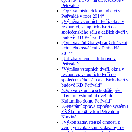
čp. 1734 a 1737 na ul. Ráčkove v
Petřvaldě
„Oprava místních komunikací v
Petřvaldě v roce 2014“
„Výměna vstupních dveří, okna v
restauraci, vstupních dveří do
společenského sálu a dalších dveří v
budově KD Petřvald“
„Oprava a údržba vybraných úseků
veřejného osvětlení v Petřvaldě
2014“
„Údržba zeleně na hřbitově v
Petřvaldě“
"Výměna vstupních dveří, okna v
restauraci, vstupních dveří do
společenského sálu a dalších dveří v
budově KD Petřvald"
"Oprava vstupu a schodiště před
hlavními vstupními dveří do
Kulturního domu Petřvald"
„Generální oprava topného systému
ZŠ Školní 246 v k.ú.Petřvald u
Karviné“
„Výkon zadavatelské činnosti k
veřejným zakázkám zadávaným v