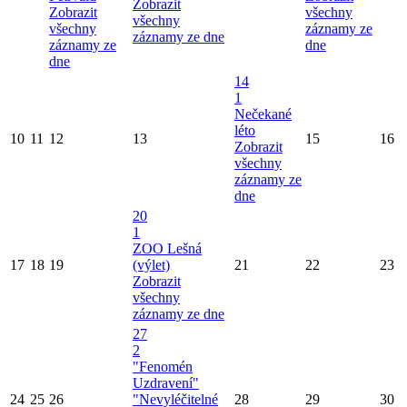
Zobrazit
Zobrazit
všechny
všechny
všechny
záznamy ze
záznamy ze dne
záznamy ze
dne
dne
14
1
Nečekané
léto
10
11
12
13
15
16
Zobrazit
všechny
záznamy ze
dne
20
1
ZOO Lešná
17
18
19
(výlet)
21
22
23
Zobrazit
všechny
záznamy ze dne
27
2
"Fenomén
Uzdravení"
24
25
26
"Nevyléčitelné
28
29
30