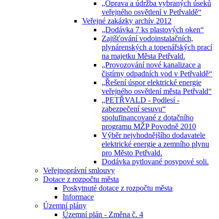
„Oprava a údržba vybraných úseků
veřejného osvětlení v Petřvaldě“
Veřejné zakázky archív 2012
„Dodávka 7 ks plastových oken“
Zajišťování vodoinstalačních,
plynárenských a topenářských prací
na majetku Města Petřvald.
„Provozování nové kanalizace a
čistírny odpadních vod v Petřvaldě“
„Řešení úspor elektrické energie
veřejného osvětlení města Petřvald“
„PETŘVALD - Podlesí -
zabezpečení sesuvu“
spolufinancované z dotačního
programu MŽP Povodně 2010
Výběr nejvhodnějšího dodavatele
elektrické energie a zemního plynu
pro Město Petřvald.
Dodávka pytlované posypové soli.
Veřejnoprávní smlouvy
Dotace z rozpočtu města
Poskytnuté dotace z rozpočtu města
Informace
Územní plány
Územní plán - Změna č. 4