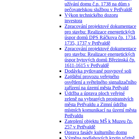
užívání domu č.p. 1738 na dům s
pečovatelskou službou v Petřvaldě
Výkon technického dozoru
investora
Zpracování projektové dokumentace
pro stavbu: Realizace energetických
úspor domů DPS Ráčkova čp. 1734,
1735, 1737 v Petřvaldě
Zpracování projektové dokumentace
pro stavbu: Realizace energetických
úspor bytových domů Březinská čp.
1611-1615 v Petřvaldě
Dodávka pytlované posypové soli
Zajištění provozu veřejného
osvětlení a světelného signalizačního
zařízení na území města Petřvald
Údržba a úprava ploch veřejné
zeleně na vybraných prostranstvích
města Petřvaldu a Zimní údržba
místních komunikací na území města
Petřvaldu
Zateplení objektu MŠ k Muzeu čp.
257 v Petřvaldě
Oprava fasády kulturního domu
Výměna podlahových krytin včetně