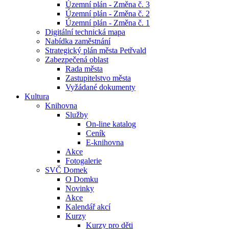
Územní plán - Změna č. 3
Územní plán - Změna č. 2
Územní plán - Změna č. 1
Digitální technická mapa
Nabídka zaměstnání
Strategický plán města Petřvald
Zabezpečená oblast
Rada města
Zastupitelstvo města
Vyžádané dokumenty
Kultura
Knihovna
Služby
On-line katalog
Ceník
E-knihovna
Akce
Fotogalerie
SVČ Domek
O Domku
Novinky
Akce
Kalendář akcí
Kurzy
Kurzy pro děti