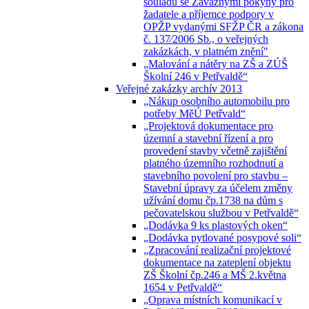
souladu se Závaznými pokyny pro
žadatele a příjemce podpory v
OPŽP vydanými SFŽP ČR a zákona
č. 137⁄2006 Sb., o veřejných
zakázkách, v platném znění"
„Malování a nátěry na ZŠ a ZÚŠ
Školní 246 v Petřvaldě“
Veřejné zakázky archív 2013
„Nákup osobního automobilu pro
potřeby MěÚ Petřvald“
„Projektová dokumentace pro
územní a stavební řízení a pro
provedení stavby včetně zajištění
platného územního rozhodnutí a
stavebního povolení pro stavbu –
Stavební úpravy za účelem změny
užívání domu čp.1738 na dům s
pečovatelskou službou v Petřvaldě“
„Dodávka 9 ks plastových oken“
„Dodávka pytlované posypové soli“
„Zpracování realizační projektové
dokumentace na zateplení objektu
ZŠ Školní čp.246 a MŠ 2.května
1654 v Petřvaldě“
„Oprava místních komunikací v