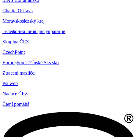
MAS Bohumínsko
Charita Ostrava
Moravskoslezský kraj
Телефонна лінія для українців
Skupina ČEZ
CzechPoint
Euroregion Těšínské Slezsko
Ztracení mazlíčci
Psí web
Nadace ČEZ
Čtení pomáhá