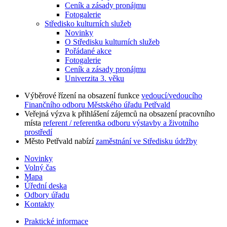
Ceník a zásady pronájmu
Fotogalerie
Středisko kulturních služeb
Novinky
O Středisku kulturních služeb
Pořádané akce
Fotogalerie
Ceník a zásady pronájmu
Univerzita 3. věku
Výběrové řízení na obsazení funkce
vedoucí/vedoucího
Finančního odboru Městského úřadu Petřvald
Veřejná výzva k přihlášení zájemců na obsazení pracovního
místa
referent / referentka odboru výstavby a životního
prostředí
Město Petřvald nabízí
zaměstnání ve Středisku údržby
Novinky
Volný čas
Mapa
Úřední deska
Odbory úřadu
Kontakty
Praktické informace