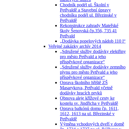
Chodník podél ul. Školní v
Petřvaldě a Stavební úpravy
chodníku podél ul. Březinské v
Petřvaldě
Rekonstrukce zahrady Mateřské
školy Šenovská čp.356, 735 41
Petřvald
„Dodávka popelových nádob 110 l“
Veřejné zakázky archív 2014
„Sdružené služby dodávky elektřiny
pro město Petřvald a jeho
příspěvkové organizace“
„Sdružené služby dodávky zemního
plynu pro město Petřvald a jeho
příspěvkové organizace“
Oprava školního hřiště ZŠ
Masarykova, Petřvald včetně
dodávky hracích prvků
Obnova aleje křížové cesty ke
kostelu sv. Jindřicha v Petřvaldě
Oprava balkónů domu čp. 1611,
1612, 1613 na ul. Březinské v
Petřvaldě
Výměna vchodových dveří v domě