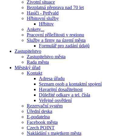
Životní situace
Bezplatná přeprava nad 70 let
Hasiči - Petřvald
Hřbitovní služby
Hřbitov
Ankety...
Pracovní příležitosti v regionu
Služby a firmy na území města
Formulář pro zadání údajů
Zastupitelstvo
Zastupitelstvo města
Rada města
Městský úřad
Kontakt
Adresa úřadu
Seznam osob a kontaktní spojení
Havarijní dosažitelnost
Důležité odkazy a tel. čísla
Veřejné osvětlení
Rezervační systém
Úřední deska
E-podatelna
Facebook města
Czech POINT
Nakládání s majetkem města