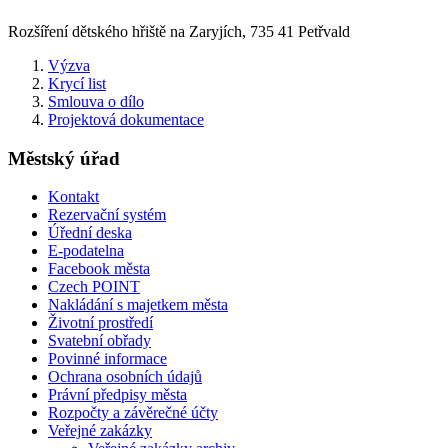
Rozšíření dětského hřiště na Zaryjích, 735 41 Petřvald
Výzva
Krycí list
Smlouva o dílo
Projektová dokumentace
Městský úřad
Kontakt
Rezervační systém
Úřední deska
E-podatelna
Facebook města
Czech POINT
Nakládání s majetkem města
Životní prostředí
Svatební obřady
Povinné informace
Ochrana osobních údajů
Právní předpisy města
Rozpočty a závěrečné účty
Veřejné zakázky