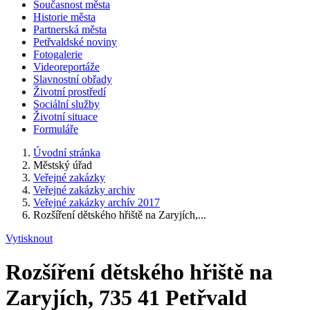
Současnost města
Historie města
Partnerská města
Petřvaldské noviny
Fotogalerie
Videoreportáže
Slavnostní obřady
Životní prostředí
Sociální služby
Životní situace
Formuláře
Úvodní stránka
Městský úřad
Veřejné zakázky
Veřejné zakázky archiv
Veřejné zakázky archív 2017
Rozšíření dětského hřiště na Zaryjích,...
Vytisknout
Rozšíření dětského hřiště na
Zaryjích, 735 41 Petřvald