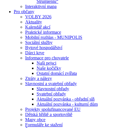
Strumieniu“
Interaktivní mapa
Pro občany
VOLBY 2026
Aktuality
Kalendář akcí
Praktické informace
Mobilní rozhlas - MUNIPOLIS
Sociální služby
Bytové hospodářství
Dárci krve
Informace pro chovatele
Naši pejsci
Naše kočičky
Ostatní domácí zvířata
Ztráty a nálezy
Slavnostní a svatební obřady
Slavnostní obřady
Svatební obřady
Aktuální pozvánka - obřadní síň
Aktuální pozvánka - kulturní dům
Projekty spolufinancované EU
Dětská hřiště a sportoviště
Mapy obce
Formuláře ke stažení