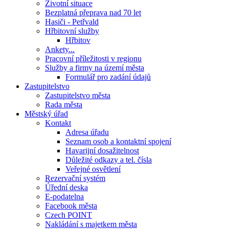
Životní situace
Bezplatná přeprava nad 70 let
Hasiči - Petřvald
Hřbitovní služby
Hřbitov
Ankety...
Pracovní příležitosti v regionu
Služby a firmy na území města
Formulář pro zadání údajů
Zastupitelstvo
Zastupitelstvo města
Rada města
Městský úřad
Kontakt
Adresa úřadu
Seznam osob a kontaktní spojení
Havarijní dosažitelnost
Důležité odkazy a tel. čísla
Veřejné osvětlení
Rezervační systém
Úřední deska
E-podatelna
Facebook města
Czech POINT
Nakládání s majetkem města