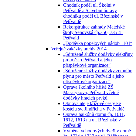
Chodník podél ul. Školní v
Petřvaldě a Stavební úpravy
chodníku podél ul. Březinské v
Petřvaldě
Rekonstrukce zahrady Mateřské
školy Šenovská čp.356, 735 41
Petřvald
„Dodávka popelových nádob 110 l“
Veřejné zakázky archív 2014
„Sdružené služby dodávky elektřiny
pro město Petřvald a jeho
příspěvkové organizace“
„Sdružené služby dodávky zemního
plynu pro město Petřvald a jeho
příspěvkové organizace“
Oprava školního hřiště ZŠ
Masarykova, Petřvald včetně
dodávky hracích prvků
Obnova aleje křížové cesty ke
kostelu sv. Jindřicha v Petřvaldě
Oprava balkónů domu čp. 1611,
1612, 1613 na ul. Březinské v
Petřvaldě
Výměna vchodových dveří v domě