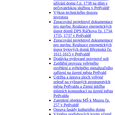
užívání domu č.p. 1738 na dům s
pečovatelskou službou v Petřvaldě
Výkon technického dozoru
investora
Zpracování projektové dokumentace
pro stavbu: Realizace energetických
úspor domů DPS Ráčkova čp. 1734,
1735, 1737 v Petřvaldě
Zpracování projektové dokumentace
pro stavbu: Realizace energetických
úspor bytových domů Březinská čp.
1611-1615 v Petřvaldě
Dodávka pytlované posypové soli
Zajištění provozu veřejného
osvětlení a světelného signalizačního
zařízení na území města Petřvald
Údržba a úprava ploch veřejné
zeleně na vybraných prostranstvích
města Petřvaldu a Zimní údržba
místních komunikací na území města
Petřvaldu
Zateplení objektu MŠ k Muzeu čp.
257 v Petřvaldě
Oprava fasády kulturního domu
Výměna podlahových krytin včetně