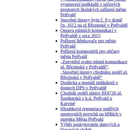
vyspravení podkladů v určených
prostorech školských zařízení města
Petřvald
Stavební úpravy bytu č. 9 v domě
čp. 1612 na ul Březinské v Petřvaldě
Oprava místních komunikací v
Petřvaldě v roce 2015
Pořízení štěpkovače pro město
Petřvald
Pořízení kompostérů pro občany
města Petřvald
„Zpevnění svahu místní komunikace
ul. Březinská v Petřvaldě“,
„Stavební úpravy chodníku podél ul.
Březinská v Petřvaldě“
Dodávka a montáž indikátorů v
domech DPS v Petřvaldě
Chodník podél silnice III⁄4726 ul.
Šumbarská v k.ú. Petřvald u
Karviné
Hloubková regenerace umělých
sportovních povrchů na hřištích v
majetku Města Petřvald
Výběr poskytovatele datových a
hlasových služeb