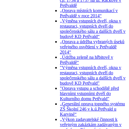
čp. 1734 a 1737 na ul. Ráčkove v
Petřvaldě
„Oprava místních komunikací v
Petřvaldě v roce 2014“
„Výměna vstupních dveří, okna v
restauraci, vstupních dveří do
společenského sálu a dalších dveří v
budově KD Petřvald“
„Oprava a údržba vybraných úseků
veřejného osvětlení v Petřvaldě
2014“
„Údržba zeleně na hřbitově v
Petřvaldě“
"Výměna vstupních dveří, okna v
restauraci, vstupních dveří do
společenského sálu a dalších dveří v
budově KD Petřvald"
"Oprava vstupu a schodiště před
hlavními vstupními dveří do
Kulturního domu Petřvald"
„Generální oprava topného systému
ZŠ Školní 246 v k.ú.Petřvald u
Karviné“
„Výkon zadavatelské činnosti k
veřejným zakázkám zadávaným v