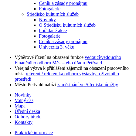
Ceník a zásady pronájmu
Fotogalerie
Středisko kulturních služeb
Novinky
O Středisku kulturních služeb
Pořádané akce
Fotogalerie
Ceník a zásady pronájmu
Univerzita 3. věku
Výběrové řízení na obsazení funkce
vedoucí/vedoucího
Finančního odboru Městského úřadu Petřvald
Veřejná výzva k přihlášení zájemců na obsazení pracovního
místa
referent / referentka odboru výstavby a životního
prostředí
Město Petřvald nabízí
zaměstnání ve Středisku údržby
Novinky
Volný čas
Mapa
Úřední deska
Odbory úřadu
Kontakty
Praktické informace