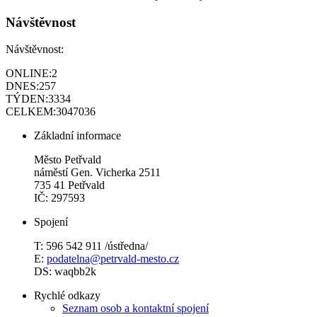
Návštěvnost
Návštěvnost:
ONLINE:
2
DNES:
257
TÝDEN:
3334
CELKEM:
3047036
Základní informace
Město Petřvald
náměstí Gen. Vicherka 2511
735 41 Petřvald
IČ: 297593
Spojení
T: 596 542 911 /ústředna/
E:
podatelna@petrvald-mesto.cz
DS: waqbb2k
Rychlé odkazy
Seznam osob a kontaktní spojení