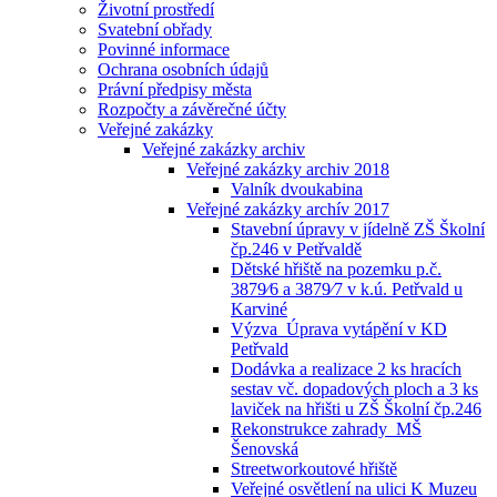
Životní prostředí
Svatební obřady
Povinné informace
Ochrana osobních údajů
Právní předpisy města
Rozpočty a závěrečné účty
Veřejné zakázky
Veřejné zakázky archiv
Veřejné zakázky archiv 2018
Valník dvoukabina
Veřejné zakázky archív 2017
Stavební úpravy v jídelně ZŠ Školní
čp.246 v Petřvaldě
Dětské hřiště na pozemku p.č.
3879⁄6 a 3879⁄7 v k.ú. Petřvald u
Karviné
Výzva_Úprava vytápění v KD
Petřvald
Dodávka a realizace 2 ks hracích
sestav vč. dopadových ploch a 3 ks
laviček na hřišti u ZŠ Školní čp.246
Rekonstrukce zahrady_MŠ
Šenovská
Streetworkoutové hřiště
Veřejné osvětlení na ulici K Muzeu