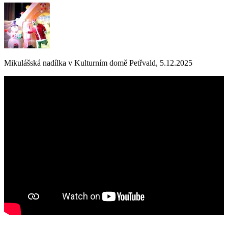
Mikulášská nadílka v Kulturním domě Petřvald, 5.12.2025