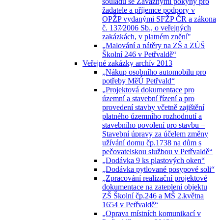
souladu se Závaznými pokyny pro
žadatele a příjemce podpory v
OPŽP vydanými SFŽP ČR a zákona
č. 137⁄2006 Sb., o veřejných
zakázkách, v platném znění"
„Malování a nátěry na ZŠ a ZÚŠ
Školní 246 v Petřvaldě“
Veřejné zakázky archív 2013
„Nákup osobního automobilu pro
potřeby MěÚ Petřvald“
„Projektová dokumentace pro
územní a stavební řízení a pro
provedení stavby včetně zajištění
platného územního rozhodnutí a
stavebního povolení pro stavbu –
Stavební úpravy za účelem změny
užívání domu čp.1738 na dům s
pečovatelskou službou v Petřvaldě“
„Dodávka 9 ks plastových oken“
„Dodávka pytlované posypové soli“
„Zpracování realizační projektové
dokumentace na zateplení objektu
ZŠ Školní čp.246 a MŠ 2.května
1654 v Petřvaldě“
„Oprava místních komunikací v