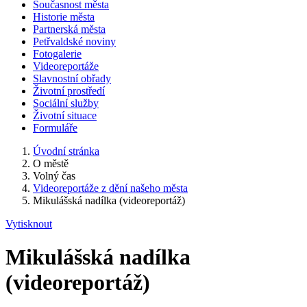
Současnost města
Historie města
Partnerská města
Petřvaldské noviny
Fotogalerie
Videoreportáže
Slavnostní obřady
Životní prostředí
Sociální služby
Životní situace
Formuláře
Úvodní stránka
O městě
Volný čas
Videoreportáže z dění našeho města
Mikulášská nadílka (videoreportáž)
Vytisknout
Mikulášská nadílka
(videoreportáž)