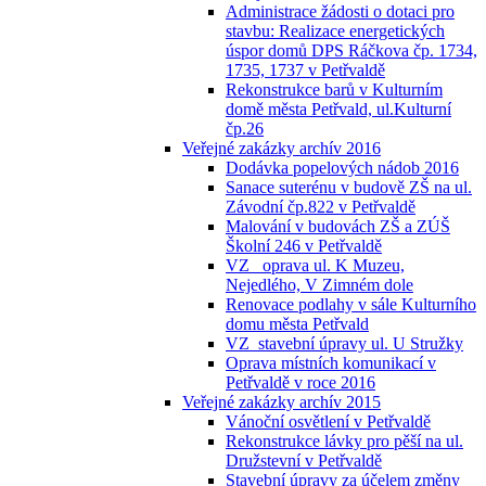
Administrace žádosti o dotaci pro
stavbu: Realizace energetických
úspor domů DPS Ráčkova čp. 1734,
1735, 1737 v Petřvaldě
Rekonstrukce barů v Kulturním
domě města Petřvald, ul.Kulturní
čp.26
Veřejné zakázky archív 2016
Dodávka popelových nádob 2016
Sanace suterénu v budově ZŠ na ul.
Závodní čp.822 v Petřvaldě
Malování v budovách ZŠ a ZÚŠ
Školní 246 v Petřvaldě
VZ_ oprava ul. K Muzeu,
Nejedlého, V Zimném dole
Renovace podlahy v sále Kulturního
domu města Petřvald
VZ_stavební úpravy ul. U Stružky
Oprava místních komunikací v
Petřvaldě v roce 2016
Veřejné zakázky archív 2015
Vánoční osvětlení v Petřvaldě
Rekonstrukce lávky pro pěší na ul.
Družstevní v Petřvaldě
Stavební úpravy za účelem změny