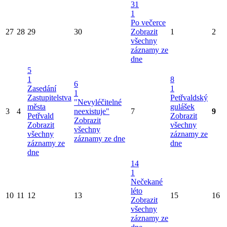
31
1
Po večerce
27
28
29
30
Zobrazit
1
2
všechny
záznamy ze
dne
5
1
8
6
Zasedání
1
1
Zastupitelstva
Petřvaldský
"Nevyléčitelné
města
gulášek
3
4
neexistuje"
7
9
Petřvald
Zobrazit
Zobrazit
Zobrazit
všechny
všechny
všechny
záznamy ze
záznamy ze dne
záznamy ze
dne
dne
14
1
Nečekané
léto
10
11
12
13
15
16
Zobrazit
všechny
záznamy ze