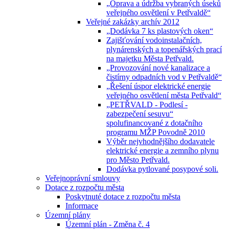
„Oprava a údržba vybraných úseků
veřejného osvětlení v Petřvaldě“
Veřejné zakázky archív 2012
„Dodávka 7 ks plastových oken“
Zajišťování vodoinstalačních,
plynárenských a topenářských prací
na majetku Města Petřvald.
„Provozování nové kanalizace a
čistírny odpadních vod v Petřvaldě“
„Řešení úspor elektrické energie
veřejného osvětlení města Petřvald“
„PETŘVALD - Podlesí -
zabezpečení sesuvu“
spolufinancované z dotačního
programu MŽP Povodně 2010
Výběr nejvhodnějšího dodavatele
elektrické energie a zemního plynu
pro Město Petřvald.
Dodávka pytlované posypové soli.
Veřejnoprávní smlouvy
Dotace z rozpočtu města
Poskytnuté dotace z rozpočtu města
Informace
Územní plány
Územní plán - Změna č. 4