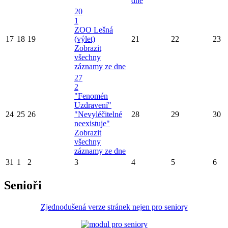
dne
20
1
ZOO Lešná
17
18
19
(výlet)
21
22
23
Zobrazit
všechny
záznamy ze dne
27
2
"Fenomén
Uzdravení"
24
25
26
"Nevyléčitelné
28
29
30
neexistuje"
Zobrazit
všechny
záznamy ze dne
31
1
2
3
4
5
6
Senioři
Zjednodušená verze stránek nejen pro seniory