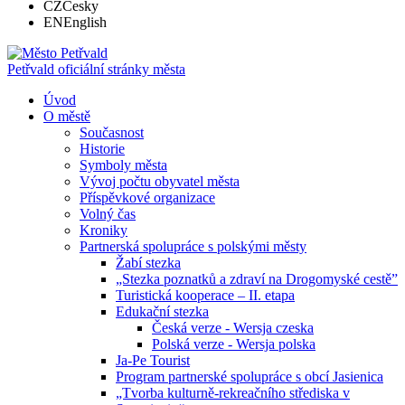
CZ
Česky
EN
English
Petřvald
oficiální stránky města
Úvod
O městě
Současnost
Historie
Symboly města
Vývoj počtu obyvatel města
Příspěvkové organizace
Volný čas
Kroniky
Partnerská spolupráce s polskými městy
Žabí stezka
„Stezka poznatků a zdraví na Drogomyské cestě”
Turistická kooperace – II. etapa
Edukační stezka
Česká verze - Wersja czeska
Polská verze - Wersja polska
Ja-Pe Tourist
Program partnerské spolupráce s obcí Jasienica
„Tvorba kulturně-rekreačního střediska v