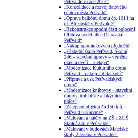
Petřvaldě v roce 2013“
„Konsolidace a rozvoj datového
centra města Petřvald“
„Oprava balkónů domu čp. 1614 na
ul. Březinské v Petřvaldě“
„Rekonstrukce spodní části oplocení
hřbitova podél ulice Ostravské,
Petřvald“
„Nákup upomínkových předmětů“
„Základní škola Petřvald, Školní
246 – stavební úpravy – výměna
oken a dveří – 3.etapa“
„Modernizace Kulturního domu
Petřvald – nákup 250 ks židlí“
„Příprava a tisk Petřvaldských
novin“
„Modernizace knihovny – stavební
úpravy, truhlářské a lakýrnické
práce“
„Zateplení objektu čp.150 k.ú.
Petřvald u Karviné“
„Malování a nátěry na ZŠ a ZÚŠ
Školní 246 v Petřvaldě“
„Malování v budovách Mateřské
školy 2.května v Petřvaldě“