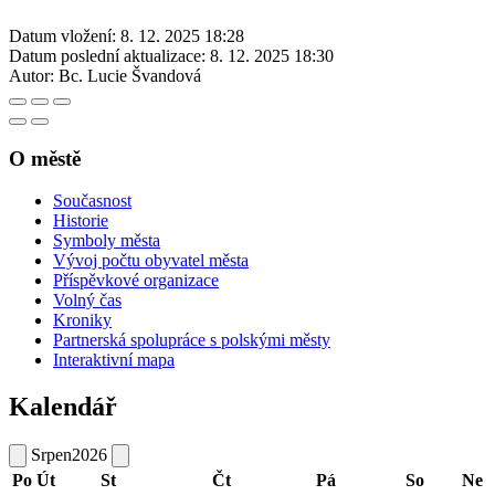
Datum vložení:
8. 12. 2025 18:28
Datum poslední aktualizace:
8. 12. 2025 18:30
Autor:
Bc. Lucie Švandová
O městě
Současnost
Historie
Symboly města
Vývoj počtu obyvatel města
Příspěvkové organizace
Volný čas
Kroniky
Partnerská spolupráce s polskými městy
Interaktivní mapa
Kalendář
Srpen
2026
Po
Út
St
Čt
Pá
So
Ne