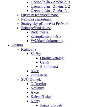
Územní plán - Změna č. 3
Územní plán - Změna č. 2
Územní plán - Změna č. 1
Digitální technická mapa
Nabídka zaměstnání
Strategický plán města Petřvald
Zabezpečená oblast
Rada města
Zastupitelstvo města
Vyžádané dokumenty
Kultura
Knihovna
Služby
On-line katalog
Ceník
E-knihovna
Akce
Fotogalerie
SVČ Domek
O Domku
Novinky
Akce
Kalendář akcí
Kurzy
Kurzy pro děti