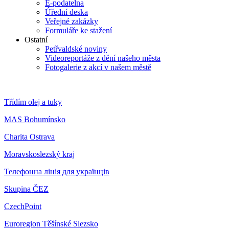
E-podatelna
Úřední deska
Veřejné zakázky
Formuláře ke stažení
Ostatní
Petřvaldské noviny
Videoreportáže z dění našeho města
Fotogalerie z akcí v našem městě
Třídím olej a tuky
MAS Bohumínsko
Charita Ostrava
Moravskoslezský kraj
Телефонна лінія для українців
Skupina ČEZ
CzechPoint
Euroregion Těšínské Slezsko