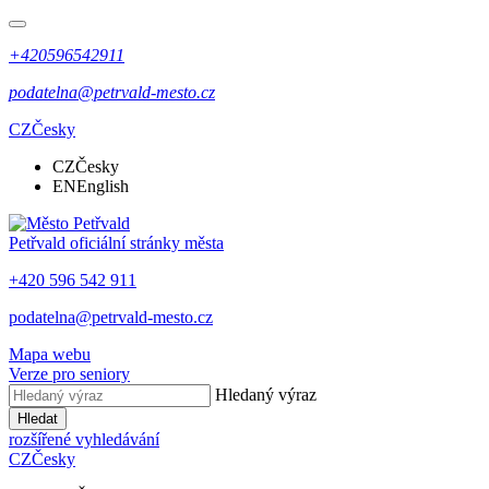
+420596542911
podatelna@petrvald-mesto.cz
CZ
Česky
CZ
Česky
EN
English
Petřvald
oficiální stránky města
+420 596 542 911
podatelna@petrvald-mesto.cz
Mapa webu
Verze pro seniory
Hledaný výraz
Hledat
rozšířené vyhledávání
CZ
Česky