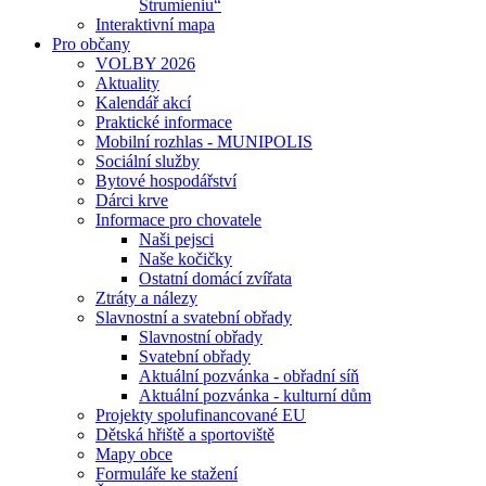
Strumieniu“
Interaktivní mapa
Pro občany
VOLBY 2026
Aktuality
Kalendář akcí
Praktické informace
Mobilní rozhlas - MUNIPOLIS
Sociální služby
Bytové hospodářství
Dárci krve
Informace pro chovatele
Naši pejsci
Naše kočičky
Ostatní domácí zvířata
Ztráty a nálezy
Slavnostní a svatební obřady
Slavnostní obřady
Svatební obřady
Aktuální pozvánka - obřadní síň
Aktuální pozvánka - kulturní dům
Projekty spolufinancované EU
Dětská hřiště a sportoviště
Mapy obce
Formuláře ke stažení