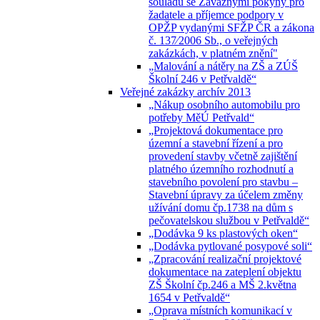
souladu se Závaznými pokyny pro
žadatele a příjemce podpory v
OPŽP vydanými SFŽP ČR a zákona
č. 137⁄2006 Sb., o veřejných
zakázkách, v platném znění"
„Malování a nátěry na ZŠ a ZÚŠ
Školní 246 v Petřvaldě“
Veřejné zakázky archív 2013
„Nákup osobního automobilu pro
potřeby MěÚ Petřvald“
„Projektová dokumentace pro
územní a stavební řízení a pro
provedení stavby včetně zajištění
platného územního rozhodnutí a
stavebního povolení pro stavbu –
Stavební úpravy za účelem změny
užívání domu čp.1738 na dům s
pečovatelskou službou v Petřvaldě“
„Dodávka 9 ks plastových oken“
„Dodávka pytlované posypové soli“
„Zpracování realizační projektové
dokumentace na zateplení objektu
ZŠ Školní čp.246 a MŠ 2.května
1654 v Petřvaldě“
„Oprava místních komunikací v