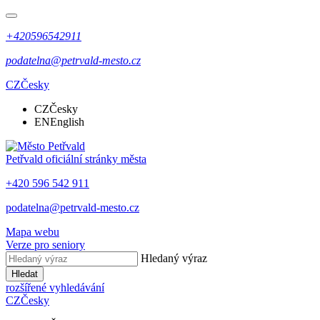
+420596542911
podatelna@petrvald-mesto.cz
CZ
Česky
CZ
Česky
EN
English
Petřvald
oficiální stránky města
+420 596 542 911
podatelna@petrvald-mesto.cz
Mapa webu
Verze pro seniory
Hledaný výraz
Hledat
rozšířené vyhledávání
CZ
Česky