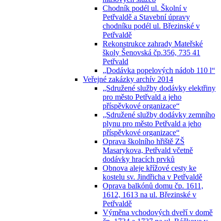
Chodník podél ul. Školní v
Petřvaldě a Stavební úpravy
chodníku podél ul. Březinské v
Petřvaldě
Rekonstrukce zahrady Mateřské
školy Šenovská čp.356, 735 41
Petřvald
„Dodávka popelových nádob 110 l“
Veřejné zakázky archív 2014
„Sdružené služby dodávky elektřiny
pro město Petřvald a jeho
příspěvkové organizace“
„Sdružené služby dodávky zemního
plynu pro město Petřvald a jeho
příspěvkové organizace“
Oprava školního hřiště ZŠ
Masarykova, Petřvald včetně
dodávky hracích prvků
Obnova aleje křížové cesty ke
kostelu sv. Jindřicha v Petřvaldě
Oprava balkónů domu čp. 1611,
1612, 1613 na ul. Březinské v
Petřvaldě
Výměna vchodových dveří v domě