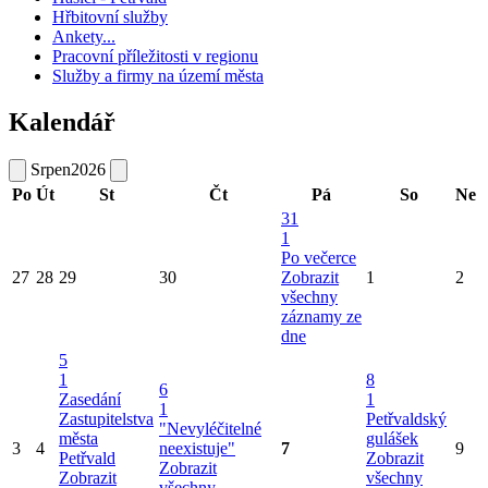
Hřbitovní služby
Ankety...
Pracovní příležitosti v regionu
Služby a firmy na území města
Kalendář
Srpen
2026
Po
Út
St
Čt
Pá
So
Ne
31
1
Po večerce
27
28
29
30
Zobrazit
1
2
všechny
záznamy ze
dne
5
1
8
6
Zasedání
1
1
Zastupitelstva
Petřvaldský
"Nevyléčitelné
města
gulášek
3
4
neexistuje"
7
9
Petřvald
Zobrazit
Zobrazit
Zobrazit
všechny
všechny