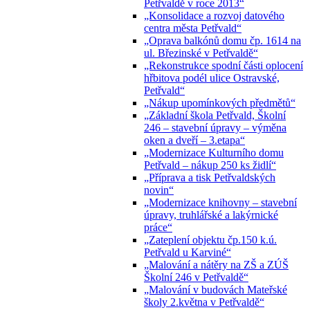
Petřvaldě v roce 2013“
„Konsolidace a rozvoj datového
centra města Petřvald“
„Oprava balkónů domu čp. 1614 na
ul. Březinské v Petřvaldě“
„Rekonstrukce spodní části oplocení
hřbitova podél ulice Ostravské,
Petřvald“
„Nákup upomínkových předmětů“
„Základní škola Petřvald, Školní
246 – stavební úpravy – výměna
oken a dveří – 3.etapa“
„Modernizace Kulturního domu
Petřvald – nákup 250 ks židlí“
„Příprava a tisk Petřvaldských
novin“
„Modernizace knihovny – stavební
úpravy, truhlářské a lakýrnické
práce“
„Zateplení objektu čp.150 k.ú.
Petřvald u Karviné“
„Malování a nátěry na ZŠ a ZÚŠ
Školní 246 v Petřvaldě“
„Malování v budovách Mateřské
školy 2.května v Petřvaldě“