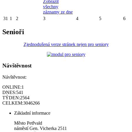
Zobrazit
všechny
záznamy ze dne
31
1
2
3
4
5
6
Senioři
Zjednodušená verze stránek nejen pro seniory
Návštěvnost
Návštěvnost:
ONLINE:
1
DNES:
541
TÝDEN:
2564
CELKEM:
3046266
Základní informace
Město Petřvald
náměstí Gen. Vicherka 2511