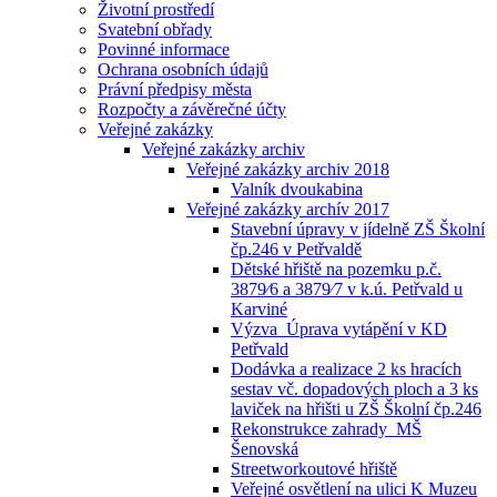
Životní prostředí
Svatební obřady
Povinné informace
Ochrana osobních údajů
Právní předpisy města
Rozpočty a závěrečné účty
Veřejné zakázky
Veřejné zakázky archiv
Veřejné zakázky archiv 2018
Valník dvoukabina
Veřejné zakázky archív 2017
Stavební úpravy v jídelně ZŠ Školní
čp.246 v Petřvaldě
Dětské hřiště na pozemku p.č.
3879⁄6 a 3879⁄7 v k.ú. Petřvald u
Karviné
Výzva_Úprava vytápění v KD
Petřvald
Dodávka a realizace 2 ks hracích
sestav vč. dopadových ploch a 3 ks
laviček na hřišti u ZŠ Školní čp.246
Rekonstrukce zahrady_MŠ
Šenovská
Streetworkoutové hřiště
Veřejné osvětlení na ulici K Muzeu