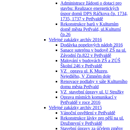
Administrace žádosti o dotaci pro
stavbu: Realizace energetických
úspor domů DPS Ráčkova čp. 1734,
1735, 1737 v Petřvaldě
Rekonstrukce barů v Kulturním
domě města Petřvald, ul.Kulturní
čp.26
Veřejné zakázky archív 2016
Dodávka popelových nádob 2016
Sanace suterénu v budově ZŠ na ul.
Závodní čp.822 v Petřvaldě
Malování v budovách ZŠ a ZÚŠ
Školní 246 v Petřvaldě
VZ_ oprava ul. K Muzeu,
Nejedlého, V Zimném dole
Renovace podlahy v sále Kulturního
domu města Petřvald
VZ_stavební úpravy ul. U Stružky
Oprava místních komunikací v
Petřvaldě v roce 2016
Veřejné zakázky archív 2015
Vánoční osvětlení v Petřvaldě
Rekonstrukce lávky pro pěší na ul.
Družstevní v Petřvaldě
Stavební úpravy za účelem změny