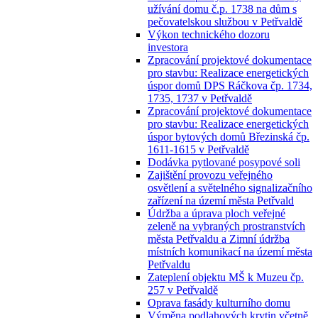
užívání domu č.p. 1738 na dům s
pečovatelskou službou v Petřvaldě
Výkon technického dozoru
investora
Zpracování projektové dokumentace
pro stavbu: Realizace energetických
úspor domů DPS Ráčkova čp. 1734,
1735, 1737 v Petřvaldě
Zpracování projektové dokumentace
pro stavbu: Realizace energetických
úspor bytových domů Březinská čp.
1611-1615 v Petřvaldě
Dodávka pytlované posypové soli
Zajištění provozu veřejného
osvětlení a světelného signalizačního
zařízení na území města Petřvald
Údržba a úprava ploch veřejné
zeleně na vybraných prostranstvích
města Petřvaldu a Zimní údržba
místních komunikací na území města
Petřvaldu
Zateplení objektu MŠ k Muzeu čp.
257 v Petřvaldě
Oprava fasády kulturního domu
Výměna podlahových krytin včetně