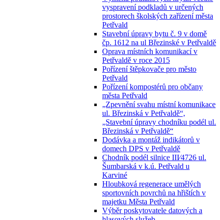
vyspravení podkladů v určených
prostorech školských zařízení města
Petřvald
Stavební úpravy bytu č. 9 v domě
čp. 1612 na ul Březinské v Petřvaldě
Oprava místních komunikací v
Petřvaldě v roce 2015
Pořízení štěpkovače pro město
Petřvald
Pořízení kompostérů pro občany
města Petřvald
„Zpevnění svahu místní komunikace
ul. Březinská v Petřvaldě“,
„Stavební úpravy chodníku podél ul.
Březinská v Petřvaldě“
Dodávka a montáž indikátorů v
domech DPS v Petřvaldě
Chodník podél silnice III⁄4726 ul.
Šumbarská v k.ú. Petřvald u
Karviné
Hloubková regenerace umělých
sportovních povrchů na hřištích v
majetku Města Petřvald
Výběr poskytovatele datových a
hlasových služeb