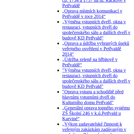
čp. 1734 a 1737 na ul. Ráčkove v
Petřvaldě
„Oprava místních komunikací v
Petřvaldě v roce 2014“
„Výměna vstupních dveří, okna v
restauraci, vstupních dveří do
společenského sálu a dalších dveří v
budově KD Petřvald“
„Oprava a údržba vybraných úseků
veřejného osvětlení v Petřvaldě
2014“
„Údržba zeleně na hřbitově v
Petřvaldě“
"Výměna vstupních dveří, okna v
restauraci, vstupních dveří do
společenského sálu a dalších dveří v
budově KD Petřvald"
"Oprava vstupu a schodiště před
hlavními vstupními dveří do
Kulturního domu Petřvald"
„Generální oprava topného systému
ZŠ Školní 246 v k.ú.Petřvald u
Karviné“
„Výkon zadavatelské činnosti k
veřejným zakázkám zadávaným v