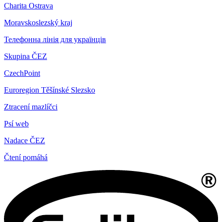
Charita Ostrava
Moravskoslezský kraj
Телефонна лінія для українців
Skupina ČEZ
CzechPoint
Euroregion Těšínské Slezsko
Ztracení mazlíčci
Psí web
Nadace ČEZ
Čtení pomáhá