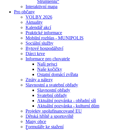
Strumieniu“
Interaktivní mapa
Pro občany
VOLBY 2026
Aktuality
Kalendář akcí
Praktické informace
Mobilní rozhlas - MUNIPOLIS
Sociální služby
Bytové hospodářství
Dárci krve
Informace pro chovatele
Naši pejsci
Naše kočičky
Ostatní domácí zvířata
Ztráty a nálezy
Slavnostní a svatební obřady
Slavnostní obřady
Svatební obřady
Aktuální pozvánka - obřadní síň
Aktuální pozvánka - kulturní dům
Projekty spolufinancované EU
Dětská hřiště a sportoviště
Mapy obce
Formuláře ke stažení