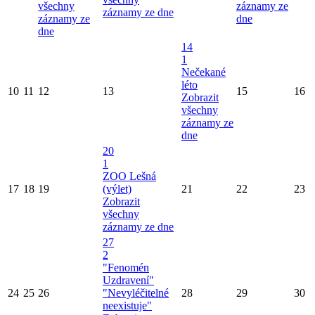
všechny
záznamy ze
záznamy ze dne
záznamy ze
dne
dne
14
1
Nečekané
léto
10
11
12
13
15
16
Zobrazit
všechny
záznamy ze
dne
20
1
ZOO Lešná
17
18
19
(výlet)
21
22
23
Zobrazit
všechny
záznamy ze dne
27
2
"Fenomén
Uzdravení"
24
25
26
"Nevyléčitelné
28
29
30
neexistuje"