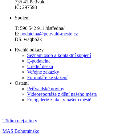
735 41 Petřvald
IČ: 297593
Spojení
T: 596 542 911 /ústředna/
E:
podatelna@petrvald-mesto.cz
DS: waqbb2k
Rychlé odkazy
Seznam osob a kontaktní spojení
E-podatelna
Úřední deska
Veřejné zakázky
Formuláře ke stažení
Ostatní
Petřvaldské noviny
Videoreportáže z dění našeho města
Fotogalerie z akcí v našem městě
Třídím olej a tuky
MAS Bohumínsko