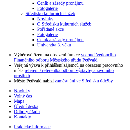
Ceník a zásady pronájmu
Fotogalerie
Středisko kulturních služeb
Novinky
O Středisku kulturních služeb
Pořádané akce
Fotogalerie
Ceník a zásady pronájmu
Univerzita 3. věku
Výběrové řízení na obsazení funkce
vedoucí/vedoucího
Finančního odboru Městského úřadu Petřvald
Veřejná výzva k přihlášení zájemců na obsazení pracovního
místa
referent / referentka odboru výstavby a životního
prostředí
Město Petřvald nabízí
zaměstnání ve Středisku údržby
Novinky
Volný čas
Mapa
Úřední deska
Odbory úřadu
Kontakty
Praktické informace