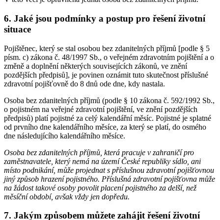
6. Jaké jsou podmínky a postup pro řešení životní
situace
Pojištěnec, který se stal osobou bez zdanitelných příjmů [podle § 5
písm. c) zákona č. 48/1997 Sb., o veřejném zdravotním pojištění a o
změně a doplnění některých souvisejících zákonů, ve znění
pozdějších předpisů], je povinen oznámit tuto skutečnost příslušné
zdravotní pojišťovně do 8 dnů ode dne, kdy nastala.
Osoba bez zdanitelných příjmů (podle § 10 zákona č. 592/1992 Sb.,
o pojistném na veřejné zdravotní pojištění, ve znění pozdějších
předpisů) platí pojistné za celý kalendářní měsíc. Pojistné je splatné
od prvního dne kalendářního měsíce, za který se platí, do osmého
dne následujícího kalendářního měsíce.
Osoba bez zdanitelných příjmů, která pracuje v zahraničí pro
zaměstnavatele, který nemá na území České republiky sídlo, ani
místo podnikání, může projednat s příslušnou zdravotní pojišťovnou
jiný způsob hrazení pojistného. Příslušná zdravotní pojišťovna může
na žádost takové osoby povolit placení pojistného za delší, než
měsíční období, avšak vždy jen dopředu.
7. Jakým způsobem můžete zahájit řešení životní