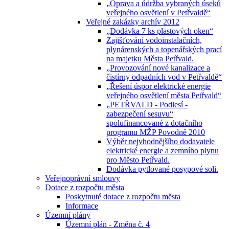
„Oprava a údržba vybraných úseků
veřejného osvětlení v Petřvaldě“
Veřejné zakázky archív 2012
„Dodávka 7 ks plastových oken“
Zajišťování vodoinstalačních,
plynárenských a topenářských prací
na majetku Města Petřvald.
„Provozování nové kanalizace a
čistírny odpadních vod v Petřvaldě“
„Řešení úspor elektrické energie
veřejného osvětlení města Petřvald“
„PETŘVALD - Podlesí -
zabezpečení sesuvu“
spolufinancované z dotačního
programu MŽP Povodně 2010
Výběr nejvhodnějšího dodavatele
elektrické energie a zemního plynu
pro Město Petřvald.
Dodávka pytlované posypové soli.
Veřejnoprávní smlouvy
Dotace z rozpočtu města
Poskytnuté dotace z rozpočtu města
Informace
Územní plány
Územní plán - Změna č. 4