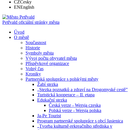
CZ
Česky
EN
English
Petřvald
oficiální stránky města
Úvod
O městě
Současnost
Historie
Symboly města
Vývoj počtu obyvatel města
Příspěvkové organizace
Volný čas
Kroniky
Partnerská spolupráce s polskými městy
Žabí stezka
„Stezka poznatků a zdraví na Drogomyské cestě”
Turistická kooperace – II. etapa
Edukační stezka
Česká verze - Wersja czeska
Polská verze - Wersja polska
Ja-Pe Tourist
Program partnerské spolupráce s obcí Jasienica
„Tvorba kulturně-rekreačního střediska v