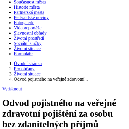
Současnost města
Historie města
Partnerská města
Petřvaldské noviny
Fotogalerie
Videoreportáže
Slavnostní obřady
Životní prostředí
Sociální služby
Životní situace
Formuláře
Úvodní stránka
Pro občany
Životní situace
Odvod pojistného na veřejné zdravotní...
Vytisknout
Odvod pojistného na veřejné
zdravotní pojištění za osobu
bez zdanitelných příjmů