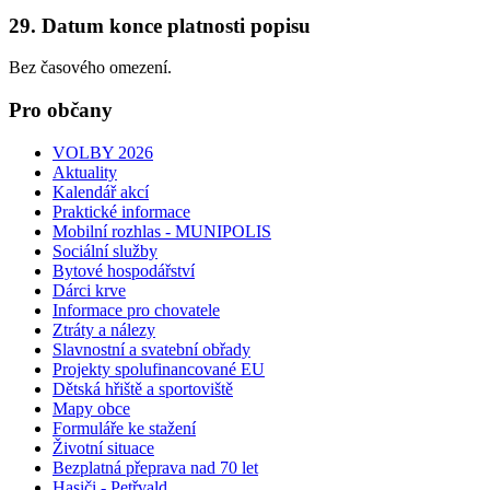
29. Datum konce platnosti popisu
Bez časového omezení.
Pro občany
VOLBY 2026
Aktuality
Kalendář akcí
Praktické informace
Mobilní rozhlas - MUNIPOLIS
Sociální služby
Bytové hospodářství
Dárci krve
Informace pro chovatele
Ztráty a nálezy
Slavnostní a svatební obřady
Projekty spolufinancované EU
Dětská hřiště a sportoviště
Mapy obce
Formuláře ke stažení
Životní situace
Bezplatná přeprava nad 70 let
Hasiči - Petřvald