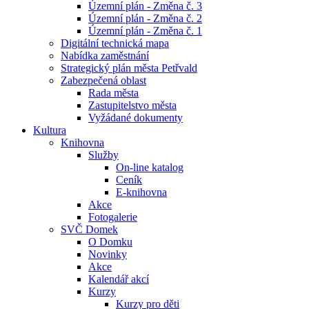
Územní plán - Změna č. 3
Územní plán - Změna č. 2
Územní plán - Změna č. 1
Digitální technická mapa
Nabídka zaměstnání
Strategický plán města Petřvald
Zabezpečená oblast
Rada města
Zastupitelstvo města
Vyžádané dokumenty
Kultura
Knihovna
Služby
On-line katalog
Ceník
E-knihovna
Akce
Fotogalerie
SVČ Domek
O Domku
Novinky
Akce
Kalendář akcí
Kurzy
Kurzy pro děti