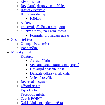
Životní situace
Bezplatná přeprava nad 70 let
Hasiči - Petřvald
Hřbitovní služby
Hřbitov
Ankety...
Pracovní příležitosti v regionu
Služby a firmy na území města
Formulář pro zadání údajů
Zastupitelstvo
Zastupitelstvo města
Rada města
Městský úřad
Kontakt
Adresa úřadu
Seznam osob a kontaktní spojení
Havarijní dosažitelnost
Důležité odkazy a tel. čísla
Veřejné osvětlení
Rezervační systém
Úřední deska
E-podatelna
Facebook města
Czech POINT
Nakládání s majetkem města