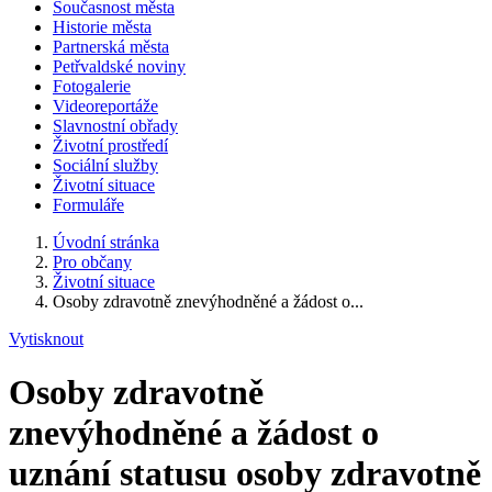
Současnost města
Historie města
Partnerská města
Petřvaldské noviny
Fotogalerie
Videoreportáže
Slavnostní obřady
Životní prostředí
Sociální služby
Životní situace
Formuláře
Úvodní stránka
Pro občany
Životní situace
Osoby zdravotně znevýhodněné a žádost o...
Vytisknout
Osoby zdravotně
znevýhodněné a žádost o
uznání statusu osoby zdravotně