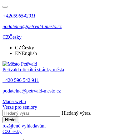
+420596542911
podatelna@petrvald-mesto.cz
CZ
Česky
CZ
Česky
EN
English
Petřvald
oficiální stránky města
+420 596 542 911
podatelna@petrvald-mesto.cz
Mapa webu
Verze pro seniory
Hledaný výraz
Hledat
rozšířené vyhledávání
CZ
Česky