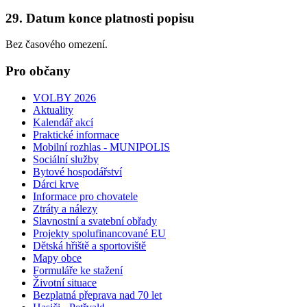
29. Datum konce platnosti popisu
Bez časového omezení.
Pro občany
VOLBY 2026
Aktuality
Kalendář akcí
Praktické informace
Mobilní rozhlas - MUNIPOLIS
Sociální služby
Bytové hospodářství
Dárci krve
Informace pro chovatele
Ztráty a nálezy
Slavnostní a svatební obřady
Projekty spolufinancované EU
Dětská hřiště a sportoviště
Mapy obce
Formuláře ke stažení
Životní situace
Bezplatná přeprava nad 70 let