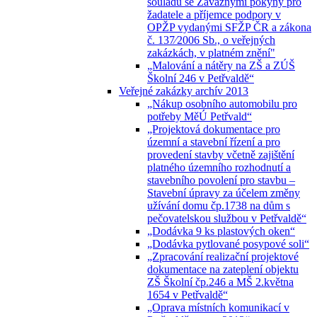
souladu se Závaznými pokyny pro
žadatele a příjemce podpory v
OPŽP vydanými SFŽP ČR a zákona
č. 137⁄2006 Sb., o veřejných
zakázkách, v platném znění"
„Malování a nátěry na ZŠ a ZÚŠ
Školní 246 v Petřvaldě“
Veřejné zakázky archív 2013
„Nákup osobního automobilu pro
potřeby MěÚ Petřvald“
„Projektová dokumentace pro
územní a stavební řízení a pro
provedení stavby včetně zajištění
platného územního rozhodnutí a
stavebního povolení pro stavbu –
Stavební úpravy za účelem změny
užívání domu čp.1738 na dům s
pečovatelskou službou v Petřvaldě“
„Dodávka 9 ks plastových oken“
„Dodávka pytlované posypové soli“
„Zpracování realizační projektové
dokumentace na zateplení objektu
ZŠ Školní čp.246 a MŠ 2.května
1654 v Petřvaldě“
„Oprava místních komunikací v