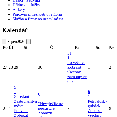
Hasiči - Petřvald
Hřbitovní služby
Ankety...
Pracovní příležitosti v regionu
Služby a firmy na území města
Kalendář
Srpen
2026
Po
Út
St
Čt
Pá
So
Ne
31
1
Po večerce
27
28
29
30
Zobrazit
1
2
všechny
záznamy ze
dne
5
1
8
6
Zasedání
1
1
Zastupitelstva
Petřvaldský
"Nevyléčitelné
města
gulášek
3
4
neexistuje"
7
9
Petřvald
Zobrazit
Zobrazit
Zobrazit
všechny