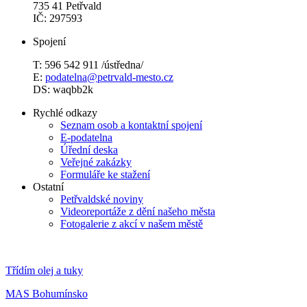
735 41 Petřvald
IČ: 297593
Spojení
T: 596 542 911 /ústředna/
E:
podatelna@petrvald-mesto.cz
DS: waqbb2k
Rychlé odkazy
Seznam osob a kontaktní spojení
E-podatelna
Úřední deska
Veřejné zakázky
Formuláře ke stažení
Ostatní
Petřvaldské noviny
Videoreportáže z dění našeho města
Fotogalerie z akcí v našem městě
Třídím olej a tuky
MAS Bohumínsko