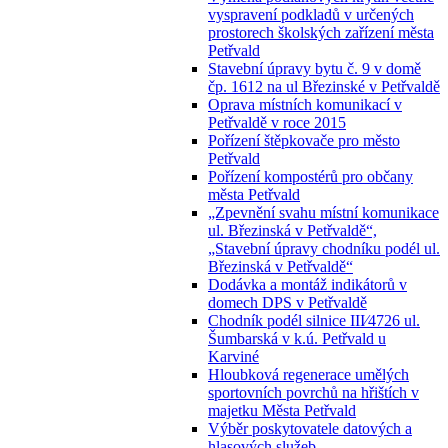
vyspravení podkladů v určených
prostorech školských zařízení města
Petřvald
Stavební úpravy bytu č. 9 v domě
čp. 1612 na ul Březinské v Petřvaldě
Oprava místních komunikací v
Petřvaldě v roce 2015
Pořízení štěpkovače pro město
Petřvald
Pořízení kompostérů pro občany
města Petřvald
„Zpevnění svahu místní komunikace
ul. Březinská v Petřvaldě“,
„Stavební úpravy chodníku podél ul.
Březinská v Petřvaldě“
Dodávka a montáž indikátorů v
domech DPS v Petřvaldě
Chodník podél silnice III⁄4726 ul.
Šumbarská v k.ú. Petřvald u
Karviné
Hloubková regenerace umělých
sportovních povrchů na hřištích v
majetku Města Petřvald
Výběr poskytovatele datových a
hlasových služeb