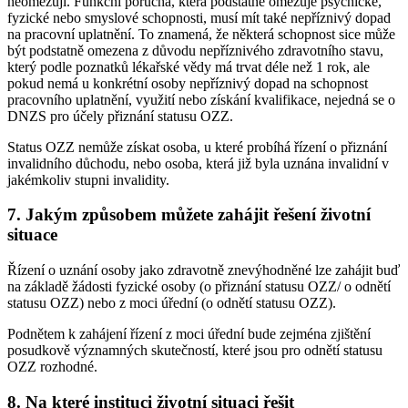
neomezují. Funkční porucha, která podstatně omezuje psychické,
fyzické nebo smyslové schopnosti, musí mít také nepříznivý dopad
na pracovní uplatnění. To znamená, že některá schopnost sice může
být podstatně omezena z důvodu nepříznivého zdravotního stavu,
který podle poznatků lékařské vědy má trvat déle než 1 rok, ale
pokud nemá u konkrétní osoby nepříznivý dopad na schopnost
pracovního uplatnění, využití nebo získání kvalifikace, nejedná se o
DNZS pro účely přiznání statusu OZZ.
Status OZZ nemůže získat osoba, u které probíhá řízení o přiznání
invalidního důchodu, nebo osoba, která již byla uznána invalidní v
jakémkoliv stupni invalidity.
7. Jakým způsobem můžete zahájit řešení životní
situace
Řízení o uznání osoby jako zdravotně znevýhodněné lze zahájit buď
na základě žádosti fyzické osoby (o přiznání statusu OZZ/ o odnětí
statusu OZZ) nebo z moci úřední (o odnětí statusu OZZ).
Podnětem k zahájení řízení z moci úřední bude zejména zjištění
posudkově významných skutečností, které jsou pro odnětí statusu
OZZ rozhodné.
8. Na které instituci životní situaci řešit