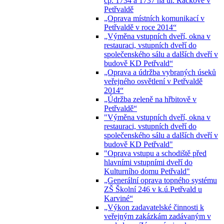
čp. 1734 a 1737 na ul. Ráčkove v
Petřvaldě
„Oprava místních komunikací v
Petřvaldě v roce 2014“
„Výměna vstupních dveří, okna v
restauraci, vstupních dveří do
společenského sálu a dalších dveří v
budově KD Petřvald“
„Oprava a údržba vybraných úseků
veřejného osvětlení v Petřvaldě
2014“
„Údržba zeleně na hřbitově v
Petřvaldě“
"Výměna vstupních dveří, okna v
restauraci, vstupních dveří do
společenského sálu a dalších dveří v
budově KD Petřvald"
"Oprava vstupu a schodiště před
hlavními vstupními dveří do
Kulturního domu Petřvald"
„Generální oprava topného systému
ZŠ Školní 246 v k.ú.Petřvald u
Karviné“
„Výkon zadavatelské činnosti k
veřejným zakázkám zadávaným v