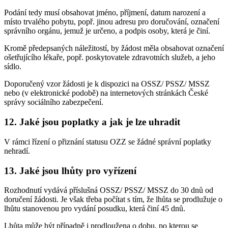
Podání tedy musí obsahovat jméno, příjmení, datum narození a
místo trvalého pobytu, popř. jinou adresu pro doručování, označení
správního orgánu, jemuž je určeno, a podpis osoby, která je činí.
Kromě předepsaných náležitostí, by žádost měla obsahovat označení
ošetřujícího lékaře, popř. poskytovatele zdravotních služeb, a jeho
sídlo.
Doporučený vzor žádosti je k dispozici na OSSZ/ PSSZ/ MSSZ
nebo (v elektronické podobě) na internetových stránkách České
správy sociálního zabezpečení.
12. Jaké jsou poplatky a jak je lze uhradit
V rámci řízení o přiznání statusu OZZ se žádné správní poplatky
nehradí.
13. Jaké jsou lhůty pro vyřízení
Rozhodnutí vydává příslušná OSSZ/ PSSZ/ MSSZ do 30 dnů od
doručení žádosti. Je však třeba počítat s tím, že lhůta se prodlužuje o
lhůtu stanovenou pro vydání posudku, která činí 45 dnů.
Lhůta může být případně i prodloužena o dobu, po kterou se