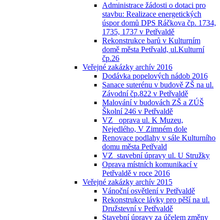
Administrace žádosti o dotaci pro
stavbu: Realizace energetických
úspor domů DPS Ráčkova čp. 1734,
1735, 1737 v Petřvaldě
Rekonstrukce barů v Kulturním
domě města Petřvald, ul.Kulturní
čp.26
Veřejné zakázky archív 2016
Dodávka popelových nádob 2016
Sanace suterénu v budově ZŠ na ul.
Závodní čp.822 v Petřvaldě
Malování v budovách ZŠ a ZÚŠ
Školní 246 v Petřvaldě
VZ_ oprava ul. K Muzeu,
Nejedlého, V Zimném dole
Renovace podlahy v sále Kulturního
domu města Petřvald
VZ_stavební úpravy ul. U Stružky
Oprava místních komunikací v
Petřvaldě v roce 2016
Veřejné zakázky archív 2015
Vánoční osvětlení v Petřvaldě
Rekonstrukce lávky pro pěší na ul.
Družstevní v Petřvaldě
Stavební úpravy za účelem změny