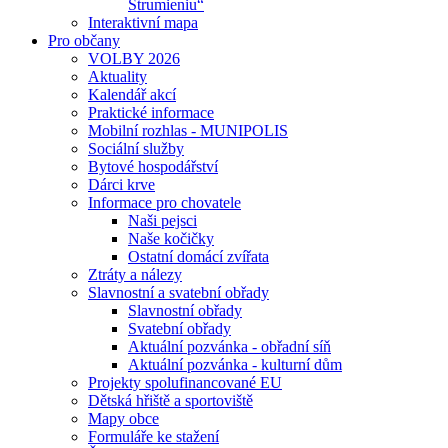
Strumieniu“
Interaktivní mapa
Pro občany
VOLBY 2026
Aktuality
Kalendář akcí
Praktické informace
Mobilní rozhlas - MUNIPOLIS
Sociální služby
Bytové hospodářství
Dárci krve
Informace pro chovatele
Naši pejsci
Naše kočičky
Ostatní domácí zvířata
Ztráty a nálezy
Slavnostní a svatební obřady
Slavnostní obřady
Svatební obřady
Aktuální pozvánka - obřadní síň
Aktuální pozvánka - kulturní dům
Projekty spolufinancované EU
Dětská hřiště a sportoviště
Mapy obce
Formuláře ke stažení