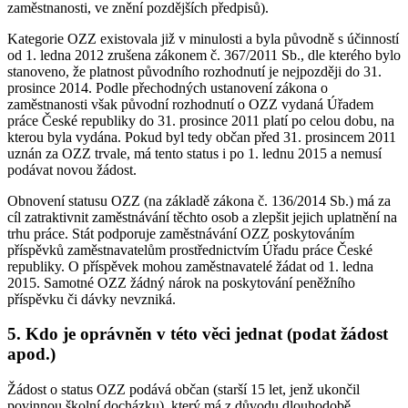
zaměstnanosti, ve znění pozdějších předpisů).
Kategorie OZZ existovala již v minulosti a byla původně s účinností
od 1. ledna 2012 zrušena zákonem č. 367/2011 Sb., dle kterého bylo
stanoveno, že platnost původního rozhodnutí je nejpozději do 31.
prosince 2014. Podle přechodných ustanovení zákona o
zaměstnanosti však původní rozhodnutí o OZZ vydaná Úřadem
práce České republiky do 31. prosince 2011 platí po celou dobu, na
kterou byla vydána. Pokud byl tedy občan před 31. prosincem 2011
uznán za OZZ trvale, má tento status i po 1. lednu 2015 a nemusí
podávat novou žádost.
Obnovení statusu OZZ (na základě zákona č. 136/2014 Sb.) má za
cíl zatraktivnit zaměstnávání těchto osob a zlepšit jejich uplatnění na
trhu práce. Stát podporuje zaměstnávání OZZ poskytováním
příspěvků zaměstnavatelům prostřednictvím Úřadu práce České
republiky. O příspěvek mohou zaměstnavatelé žádat od 1. ledna
2015. Samotné OZZ žádný nárok na poskytování peněžního
příspěvku či dávky nevzniká.
5. Kdo je oprávněn v této věci jednat (podat žádost
apod.)
Žádost o status OZZ podává občan (starší 15 let, jenž ukončil
povinnou školní docházku), který má z důvodu dlouhodobě