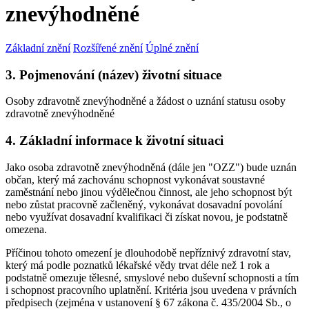
znevýhodněné
Základní znění
Rozšířené znění
Úplné znění
3. Pojmenování (název) životní situace
Osoby zdravotně znevýhodněné a žádost o uznání statusu osoby
zdravotně znevýhodněné
4. Základní informace k životní situaci
Jako osoba zdravotně znevýhodněná (dále jen "OZZ") bude uznán
občan, který má zachovánu schopnost vykonávat soustavné
zaměstnání nebo jinou výdělečnou činnost, ale jeho schopnost být
nebo zůstat pracovně začleněný, vykonávat dosavadní povolání
nebo využívat dosavadní kvalifikaci či získat novou, je podstatně
omezena.
Příčinou tohoto omezení je dlouhodobě nepříznivý zdravotní stav,
který má podle poznatků lékařské vědy trvat déle než 1 rok a
podstatně omezuje tělesné, smyslové nebo duševní schopnosti a tím
i schopnost pracovního uplatnění. Kritéria jsou uvedena v právních
předpisech (zejména v ustanovení § 67 zákona č. 435/2004 Sb., o