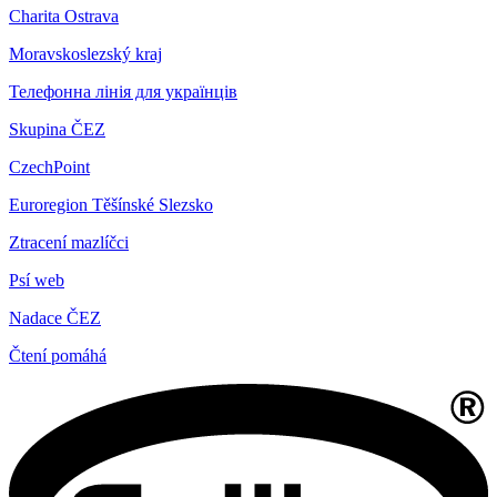
Charita Ostrava
Moravskoslezský kraj
Телефонна лінія для українців
Skupina ČEZ
CzechPoint
Euroregion Těšínské Slezsko
Ztracení mazlíčci
Psí web
Nadace ČEZ
Čtení pomáhá