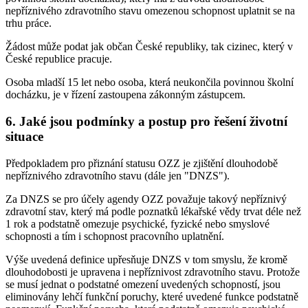
nepříznivého zdravotního stavu omezenou schopnost uplatnit se na
trhu práce.
Žádost může podat jak občan České republiky, tak cizinec, který v
České republice pracuje.
Osoba mladší 15 let nebo osoba, která neukončila povinnou školní
docházku, je v řízení zastoupena zákonným zástupcem.
6. Jaké jsou podmínky a postup pro řešení životní
situace
Předpokladem pro přiznání statusu OZZ je zjištění dlouhodobě
nepříznivého zdravotního stavu (dále jen "DNZS").
Za DNZS se pro účely agendy OZZ považuje takový nepříznivý
zdravotní stav, který má podle poznatků lékařské vědy trvat déle než
1 rok a podstatně omezuje psychické, fyzické nebo smyslové
schopnosti a tím i schopnost pracovního uplatnění.
Výše uvedená definice upřesňuje DNZS v tom smyslu, že kromě
dlouhodobosti je upravena i nepříznivost zdravotního stavu. Protože
se musí jednat o podstatné omezení uvedených schopností, jsou
eliminovány lehčí funkční poruchy, které uvedené funkce podstatně