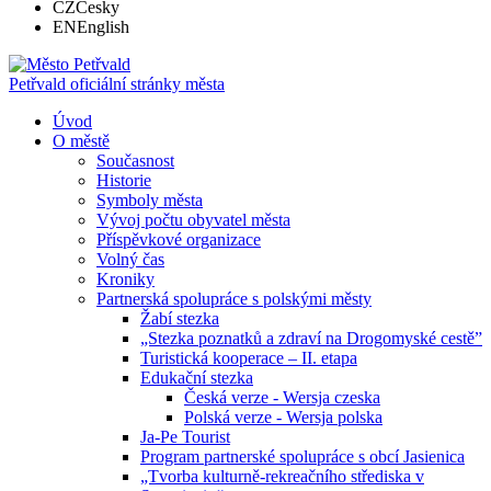
CZ
Česky
EN
English
Petřvald
oficiální stránky města
Úvod
O městě
Současnost
Historie
Symboly města
Vývoj počtu obyvatel města
Příspěvkové organizace
Volný čas
Kroniky
Partnerská spolupráce s polskými městy
Žabí stezka
„Stezka poznatků a zdraví na Drogomyské cestě”
Turistická kooperace – II. etapa
Edukační stezka
Česká verze - Wersja czeska
Polská verze - Wersja polska
Ja-Pe Tourist
Program partnerské spolupráce s obcí Jasienica
„Tvorba kulturně-rekreačního střediska v