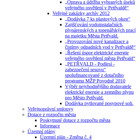
„Oprava a údržba vybraných úseků
veřejného osvětlení v Petřvaldě“
Veřejné zakázky archív 2012
„Dodávka 7 ks plastových oken“
Zajišťování vodoinstalačních,
plynárenských a topenářských prací
na majetku Města Petřvald.
„Provozování nové kanalizace a
čistírny odpadních vod v Petřvaldě“
„Řešení úspor elektrické energie
veřejného osvětlení města Petřvald“
„PETŘVALD - Podlesí -
zabezpečení sesuvu“
spolufinancované z dotačního
programu MŽP Povodně 2010
Výběr nejvhodnějšího dodavatele
elektrické energie a zemního plynu
pro Město Petřvald.
Dodávka pytlované posypové soli.
Veřejnoprávní smlouvy
Dotace z rozpočtu města
Poskytnuté dotace z rozpočtu města
Informace
Územní plány
Územní plán - Změna č. 4