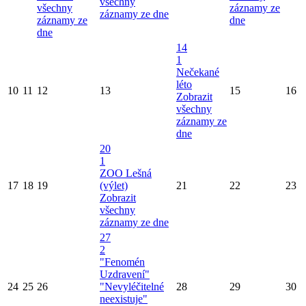
všechny
všechny
záznamy ze
záznamy ze dne
záznamy ze
dne
dne
14
1
Nečekané
léto
10
11
12
13
15
16
Zobrazit
všechny
záznamy ze
dne
20
1
ZOO Lešná
17
18
19
(výlet)
21
22
23
Zobrazit
všechny
záznamy ze dne
27
2
"Fenomén
Uzdravení"
24
25
26
"Nevyléčitelné
28
29
30
neexistuje"