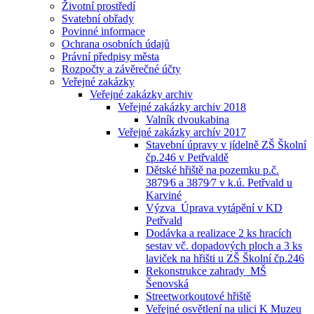
Životní prostředí
Svatební obřady
Povinné informace
Ochrana osobních údajů
Právní předpisy města
Rozpočty a závěrečné účty
Veřejné zakázky
Veřejné zakázky archiv
Veřejné zakázky archiv 2018
Valník dvoukabina
Veřejné zakázky archív 2017
Stavební úpravy v jídelně ZŠ Školní
čp.246 v Petřvaldě
Dětské hřiště na pozemku p.č.
3879⁄6 a 3879⁄7 v k.ú. Petřvald u
Karviné
Výzva_Úprava vytápění v KD
Petřvald
Dodávka a realizace 2 ks hracích
sestav vč. dopadových ploch a 3 ks
laviček na hřišti u ZŠ Školní čp.246
Rekonstrukce zahrady_MŠ
Šenovská
Streetworkoutové hřiště
Veřejné osvětlení na ulici K Muzeu