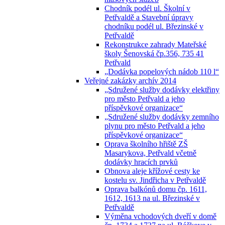
Chodník podél ul. Školní v
Petřvaldě a Stavební úpravy
chodníku podél ul. Březinské v
Petřvaldě
Rekonstrukce zahrady Mateřské
školy Šenovská čp.356, 735 41
Petřvald
„Dodávka popelových nádob 110 l“
Veřejné zakázky archív 2014
„Sdružené služby dodávky elektřiny
pro město Petřvald a jeho
příspěvkové organizace“
„Sdružené služby dodávky zemního
plynu pro město Petřvald a jeho
příspěvkové organizace“
Oprava školního hřiště ZŠ
Masarykova, Petřvald včetně
dodávky hracích prvků
Obnova aleje křížové cesty ke
kostelu sv. Jindřicha v Petřvaldě
Oprava balkónů domu čp. 1611,
1612, 1613 na ul. Březinské v
Petřvaldě
Výměna vchodových dveří v domě