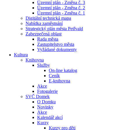
Územní plán - Změna č. 3
Územní plán - Změna č. 2
Územní plán - Změna č. 1
Digitální technická mapa
Nabídka zaměstnání
Strategický plán města Petřvald
Zabezpečená oblast
Rada města
Zastupitelstvo města
Vyžádané dokumenty
Kultura
Knihovna
Služby
On-line katalog
Ceník
E-knihovna
Akce
Fotogalerie
SVČ Domek
O Domku
Novinky
Akce
Kalendář akcí
Kurzy
Kurzy pro děti