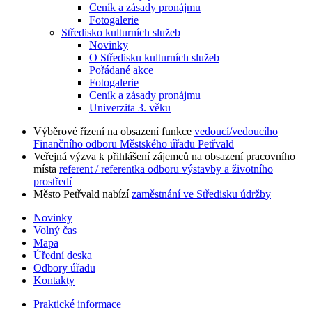
Ceník a zásady pronájmu
Fotogalerie
Středisko kulturních služeb
Novinky
O Středisku kulturních služeb
Pořádané akce
Fotogalerie
Ceník a zásady pronájmu
Univerzita 3. věku
Výběrové řízení na obsazení funkce
vedoucí/vedoucího
Finančního odboru Městského úřadu Petřvald
Veřejná výzva k přihlášení zájemců na obsazení pracovního
místa
referent / referentka odboru výstavby a životního
prostředí
Město Petřvald nabízí
zaměstnání ve Středisku údržby
Novinky
Volný čas
Mapa
Úřední deska
Odbory úřadu
Kontakty
Praktické informace