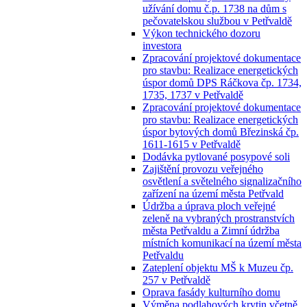
užívání domu č.p. 1738 na dům s
pečovatelskou službou v Petřvaldě
Výkon technického dozoru
investora
Zpracování projektové dokumentace
pro stavbu: Realizace energetických
úspor domů DPS Ráčkova čp. 1734,
1735, 1737 v Petřvaldě
Zpracování projektové dokumentace
pro stavbu: Realizace energetických
úspor bytových domů Březinská čp.
1611-1615 v Petřvaldě
Dodávka pytlované posypové soli
Zajištění provozu veřejného
osvětlení a světelného signalizačního
zařízení na území města Petřvald
Údržba a úprava ploch veřejné
zeleně na vybraných prostranstvích
města Petřvaldu a Zimní údržba
místních komunikací na území města
Petřvaldu
Zateplení objektu MŠ k Muzeu čp.
257 v Petřvaldě
Oprava fasády kulturního domu
Výměna podlahových krytin včetně