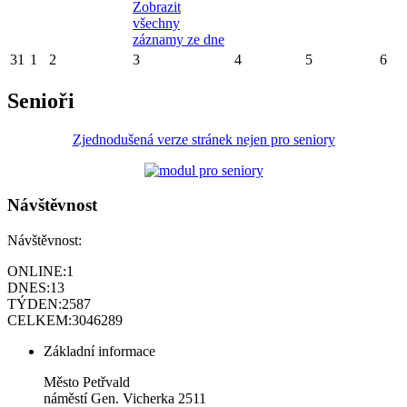
Zobrazit
všechny
záznamy ze dne
31
1
2
3
4
5
6
Senioři
Zjednodušená verze stránek nejen pro seniory
Návštěvnost
Návštěvnost:
ONLINE:
1
DNES:
13
TÝDEN:
2587
CELKEM:
3046289
Základní informace
Město Petřvald
náměstí Gen. Vicherka 2511