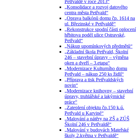
Petřvaldě v roce 2013“
„Konsolidace a rozvoj datového
centra města Petřvald“
„Oprava balkónů domu čp. 1614 na
ul. Březinské v Petřvaldě“
„Rekonstrukce spodní části oplocení
hřbitova podél ulice Ostravské,
Petřvald“
„Nákup upomínkových předmětů“
„Základní škola Petřvald, Školní
246 – stavební úpravy – výměna
oken a dveří – 3.etapa“
„Modernizace Kulturního domu
Petřvald – nákup 250 ks židlí“
„Příprava a tisk Petřvaldských
novin“
„Modernizace knihovny – stavební
úpravy, truhlářské a lakýrnické
práce“
„Zateplení objektu čp.150 k.ú.
Petřvald u Karviné“
„Malování a nátěry na ZŠ a ZÚŠ
Školní 246 v Petřvaldě“
„Malování v budovách Mateřské
školy 2.května v Petřvaldě“