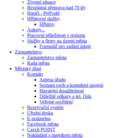
Životní situace
Bezplatná přeprava nad 70 let
Hasiči - Petřvald
Hřbitovní služby
Hřbitov
Ankety...
Pracovní příležitosti v regionu
Služby a firmy na území města
Formulář pro zadání údajů
Zastupitelstvo
Zastupitelstvo města
Rada města
Městský úřad
Kontakt
Adresa úřadu
Seznam osob a kontaktní spojení
Havarijní dosažitelnost
Důležité odkazy a tel. čísla
Veřejné osvětlení
Rezervační systém
Úřední deska
E-podatelna
Facebook města
Czech POINT
Nakládání s majetkem města