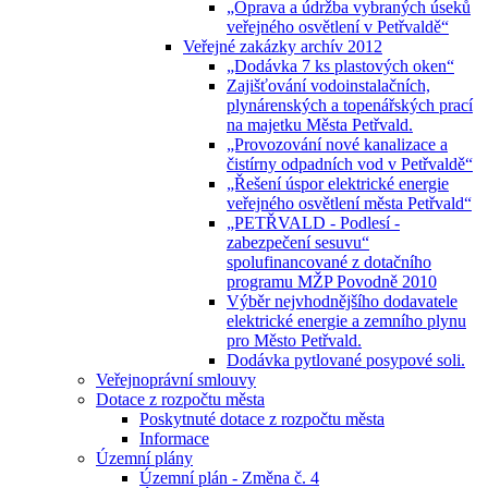
„Oprava a údržba vybraných úseků
veřejného osvětlení v Petřvaldě“
Veřejné zakázky archív 2012
„Dodávka 7 ks plastových oken“
Zajišťování vodoinstalačních,
plynárenských a topenářských prací
na majetku Města Petřvald.
„Provozování nové kanalizace a
čistírny odpadních vod v Petřvaldě“
„Řešení úspor elektrické energie
veřejného osvětlení města Petřvald“
„PETŘVALD - Podlesí -
zabezpečení sesuvu“
spolufinancované z dotačního
programu MŽP Povodně 2010
Výběr nejvhodnějšího dodavatele
elektrické energie a zemního plynu
pro Město Petřvald.
Dodávka pytlované posypové soli.
Veřejnoprávní smlouvy
Dotace z rozpočtu města
Poskytnuté dotace z rozpočtu města
Informace
Územní plány
Územní plán - Změna č. 4