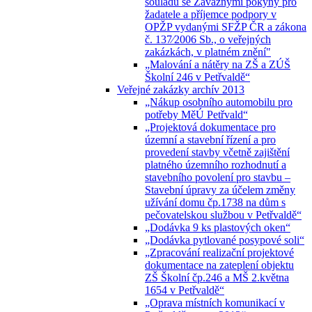
souladu se Závaznými pokyny pro
žadatele a příjemce podpory v
OPŽP vydanými SFŽP ČR a zákona
č. 137⁄2006 Sb., o veřejných
zakázkách, v platném znění"
„Malování a nátěry na ZŠ a ZÚŠ
Školní 246 v Petřvaldě“
Veřejné zakázky archív 2013
„Nákup osobního automobilu pro
potřeby MěÚ Petřvald“
„Projektová dokumentace pro
územní a stavební řízení a pro
provedení stavby včetně zajištění
platného územního rozhodnutí a
stavebního povolení pro stavbu –
Stavební úpravy za účelem změny
užívání domu čp.1738 na dům s
pečovatelskou službou v Petřvaldě“
„Dodávka 9 ks plastových oken“
„Dodávka pytlované posypové soli“
„Zpracování realizační projektové
dokumentace na zateplení objektu
ZŠ Školní čp.246 a MŠ 2.května
1654 v Petřvaldě“
„Oprava místních komunikací v