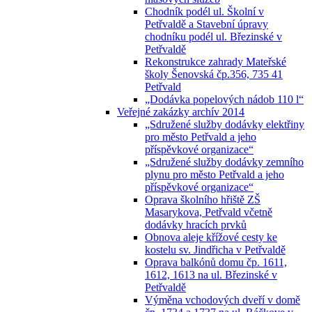
Chodník podél ul. Školní v
Petřvaldě a Stavební úpravy
chodníku podél ul. Březinské v
Petřvaldě
Rekonstrukce zahrady Mateřské
školy Šenovská čp.356, 735 41
Petřvald
„Dodávka popelových nádob 110 l“
Veřejné zakázky archív 2014
„Sdružené služby dodávky elektřiny
pro město Petřvald a jeho
příspěvkové organizace“
„Sdružené služby dodávky zemního
plynu pro město Petřvald a jeho
příspěvkové organizace“
Oprava školního hřiště ZŠ
Masarykova, Petřvald včetně
dodávky hracích prvků
Obnova aleje křížové cesty ke
kostelu sv. Jindřicha v Petřvaldě
Oprava balkónů domu čp. 1611,
1612, 1613 na ul. Březinské v
Petřvaldě
Výměna vchodových dveří v domě