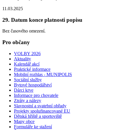
11.03.2025
29. Datum konce platnosti popisu
Bez časového omezení.
Pro občany
VOLBY 2026
Aktuality
Kalendář akcí
Praktické informace
Mobilní rozhlas - MUNIPOLIS
Sociální služby
Bytové hospodářství
Dárci krve
Informace pro chovatele
Ztráty a nálezy
Slavnostní a svatební obřady
Projekty spolufinancované EU
Dětská hřiště a sportoviště
Mapy obce
Formuláře ke stažení