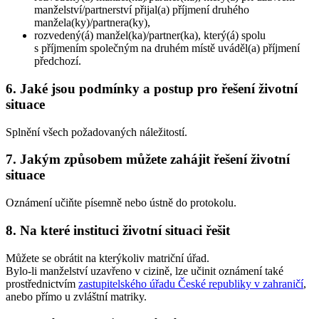
manželství/partnerství přijal(a) příjmení druhého
manžela(ky)/partnera(ky),
rozvedený(á) manžel(ka)/partner(ka), který(á) spolu
s příjmením společným na druhém místě uváděl(a) příjmení
předchozí.
6. Jaké jsou podmínky a postup pro řešení životní
situace
Splnění všech požadovaných náležitostí.
7. Jakým způsobem můžete zahájit řešení životní
situace
Oznámení učiňte písemně nebo ústně do protokolu.
8. Na které instituci životní situaci řešit
Můžete se obrátit na kterýkoliv matriční úřad.
Bylo-li manželství uzavřeno v cizině, lze učinit oznámení také
prostřednictvím
zastupitelského úřadu České republiky v zahraničí
,
anebo přímo u zvláštní matriky.