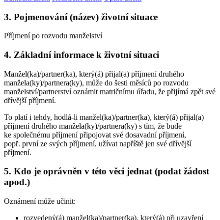
3. Pojmenování (název) životní situace
Příjmení po rozvodu manželství
4. Základní informace k životní situaci
Manžel(ka)/partner(ka), který(á) přijal(a) příjmení druhého
manžela(ky)/partnera(ky), může do šesti měsíců po rozvodu
manželství/partnerství oznámit matričnímu úřadu, že přijímá zpět své
dřívější příjmení.
To platí i tehdy, hodlá-li manžel(ka)/partner(ka), který(á) přijal(a)
příjmení druhého manžela(ky)/partnera(ky) s tím, že bude
ke společnému příjmení připojovat své dosavadní příjmení,
popř. první ze svých příjmení, užívat napříště jen své dřívější
příjmení.
5. Kdo je oprávněn v této věci jednat (podat žádost
apod.)
Oznámení může učinit:
rozvedený(á) manžel(ka)/partner(ka), který(á) při uzavření