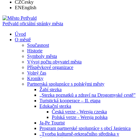
CZ
Česky
EN
English
Petřvald
oficiální stránky města
Úvod
O městě
Současnost
Historie
Symboly města
Vývoj počtu obyvatel města
Příspěvkové organizace
Volný čas
Kroniky
Partnerská spolupráce s polskými městy
Žabí stezka
„Stezka poznatků a zdraví na Drogomyské cestě”
Turistická kooperace – II. etapa
Edukační stezka
Česká verze - Wersja czeska
Polská verze - Wersja polska
Ja-Pe Tourist
Program partnerské spolupráce s obcí Jasienica
„Tvorba kulturně-rekreačního střediska v