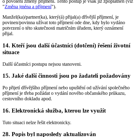
o povolení změny příjmení. Tento postup je však již zpoplatněn (viz
"
Změna jména a příjmení
").
Manžel(ka)/partner(ka), který(á) přijal(a) dřívější příjmení, je
povinen/povinna užívat toto příjmení ode dne, kdy bylo vydáno
potvrzení o této skutečnosti matričním úřadem, který oznámení
přijal.
14. Kteří jsou další účastníci (dotčení) řešení životní
situace
Další účastníci postupu nejsou stanoveni.
15. Jaké další činnosti jsou po žadateli požadovány
Po přijetí dřívějšího příjmení nebo upuštění od užívání společného
příjmení je třeba požádat o vydání nového občanského průkazu,
cestovního dokladu apod.
16. Elektronická služba, kterou lze využít
Tuto situaci nelze řešit elektronicky.
28. Popis byl naposledy aktualizován