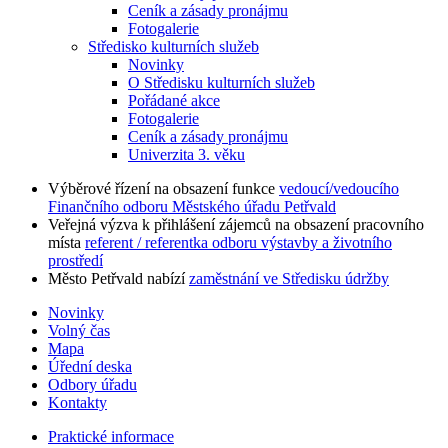
Ceník a zásady pronájmu
Fotogalerie
Středisko kulturních služeb
Novinky
O Středisku kulturních služeb
Pořádané akce
Fotogalerie
Ceník a zásady pronájmu
Univerzita 3. věku
Výběrové řízení na obsazení funkce
vedoucí/vedoucího
Finančního odboru Městského úřadu Petřvald
Veřejná výzva k přihlášení zájemců na obsazení pracovního
místa
referent / referentka odboru výstavby a životního
prostředí
Město Petřvald nabízí
zaměstnání ve Středisku údržby
Novinky
Volný čas
Mapa
Úřední deska
Odbory úřadu
Kontakty
Praktické informace