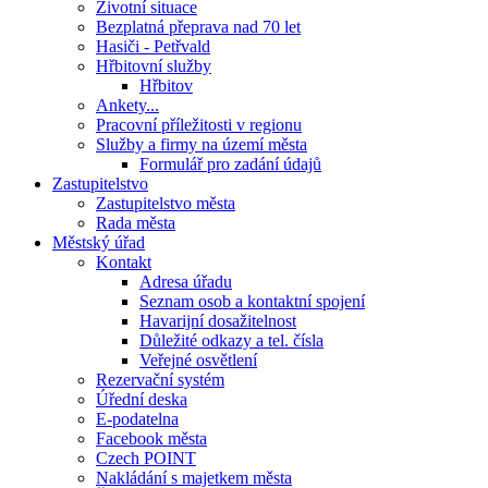
Životní situace
Bezplatná přeprava nad 70 let
Hasiči - Petřvald
Hřbitovní služby
Hřbitov
Ankety...
Pracovní příležitosti v regionu
Služby a firmy na území města
Formulář pro zadání údajů
Zastupitelstvo
Zastupitelstvo města
Rada města
Městský úřad
Kontakt
Adresa úřadu
Seznam osob a kontaktní spojení
Havarijní dosažitelnost
Důležité odkazy a tel. čísla
Veřejné osvětlení
Rezervační systém
Úřední deska
E-podatelna
Facebook města
Czech POINT
Nakládání s majetkem města