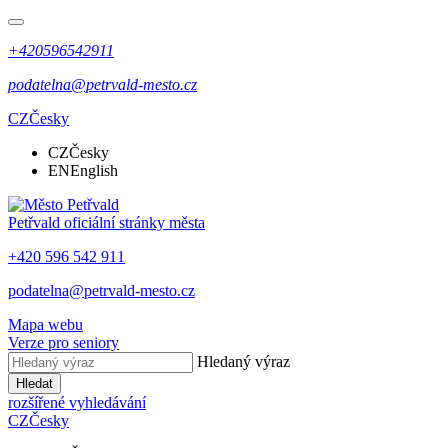
+420596542911
podatelna@petrvald-mesto.cz
CZ
Česky
CZ
Česky
EN
English
Petřvald
oficiální stránky města
+420 596 542 911
podatelna@petrvald-mesto.cz
Mapa webu
Verze pro seniory
Hledaný výraz
Hledat
rozšířené vyhledávání
CZ
Česky