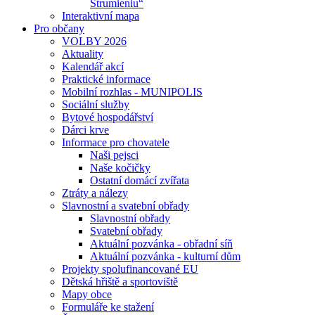
Strumieniu“
Interaktivní mapa
Pro občany
VOLBY 2026
Aktuality
Kalendář akcí
Praktické informace
Mobilní rozhlas - MUNIPOLIS
Sociální služby
Bytové hospodářství
Dárci krve
Informace pro chovatele
Naši pejsci
Naše kočičky
Ostatní domácí zvířata
Ztráty a nálezy
Slavnostní a svatební obřady
Slavnostní obřady
Svatební obřady
Aktuální pozvánka - obřadní síň
Aktuální pozvánka - kulturní dům
Projekty spolufinancované EU
Dětská hřiště a sportoviště
Mapy obce
Formuláře ke stažení