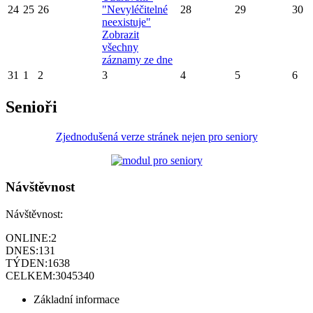
24
25
26
"Nevyléčitelné
28
29
30
neexistuje"
Zobrazit
všechny
záznamy ze dne
31
1
2
3
4
5
6
Senioři
Zjednodušená verze stránek nejen pro seniory
Návštěvnost
Návštěvnost:
ONLINE:
2
DNES:
131
TÝDEN:
1638
CELKEM:
3045340
Základní informace