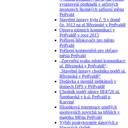
vyspravení podkladů v určených
prostorech školských zařízení města
Petřvald
Stavební úpravy bytu č. 9 v domě
čp. 1612 na ul Březinské v Petřvaldě
Oprava místních komunikací v
Petřvaldě v roce 2015
Pořízení štěpkovače pro město
Petřvald
Pořízení kompostérů pro občany
města Petřvald
„Zpevnění svahu místní komunikace
ul. Březinská v Petřvaldě“,
„Stavební úpravy chodníku podél ul.
Březinská v Petřvaldě“
Dodávka a montáž indikátorů v
domech DPS v Petřvaldě
Chodník podél silnice III⁄4726 ul.
Šumbarská v k.ú. Petřvald u
Karviné
Hloubková regenerace umělých
sportovních povrchů na hřištích v
majetku Města Petřvald
Výběr poskytovatele datových a
hlasových služeb