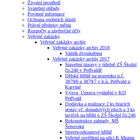
Životní prostředí
Svatební obřady
Povinné informace
Ochrana osobních údajů
Právní předpisy města
Rozpočty a závěrečné účty
Veřejné zakázky
Veřejné zakázky archiv
Veřejné zakázky archiv 2018
Valník dvoukabina
Veřejné zakázky archív 2017
Stavební úpravy v jídelně ZŠ Školní
čp.246 v Petřvaldě
Dětské hřiště na pozemku p.č.
3879⁄6 a 3879⁄7 v k.ú. Petřvald u
Karviné
Výzva_Úprava vytápění v KD
Petřvald
Dodávka a realizace 2 ks hracích
sestav vč. dopadových ploch a 3 ks
laviček na hřišti u ZŠ Školní čp.246
Rekonstrukce zahrady_MŠ
Šenovská
Streetworkoutové hřiště
Veřejné osvětlení na ulici K Muzeu