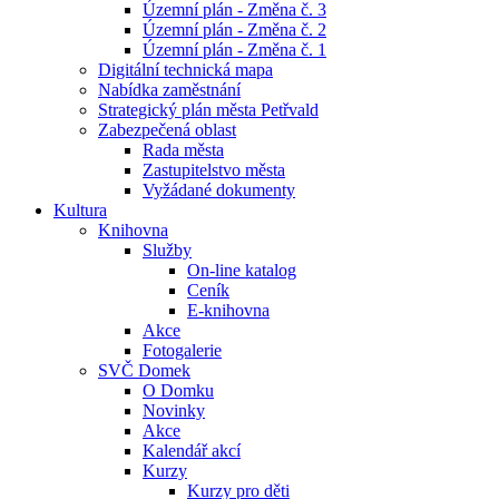
Územní plán - Změna č. 3
Územní plán - Změna č. 2
Územní plán - Změna č. 1
Digitální technická mapa
Nabídka zaměstnání
Strategický plán města Petřvald
Zabezpečená oblast
Rada města
Zastupitelstvo města
Vyžádané dokumenty
Kultura
Knihovna
Služby
On-line katalog
Ceník
E-knihovna
Akce
Fotogalerie
SVČ Domek
O Domku
Novinky
Akce
Kalendář akcí
Kurzy
Kurzy pro děti