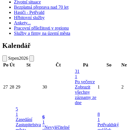
Životní situace
Bezplatná přeprava nad 70 let
Hasiči - Petřvald
Hřbitovní služby
Ankety...
Pracovní příležitosti v regionu
Služby a firmy na území města
Kalendář
Srpen
2026
Po
Út
St
Čt
Pá
So
Ne
31
1
Po večerce
27
28
29
30
Zobrazit
1
2
všechny
záznamy ze
dne
5
1
8
6
Zasedání
1
1
Zastupitelstva
Petřvaldský
"Nevyléčitelné
města
gulášek