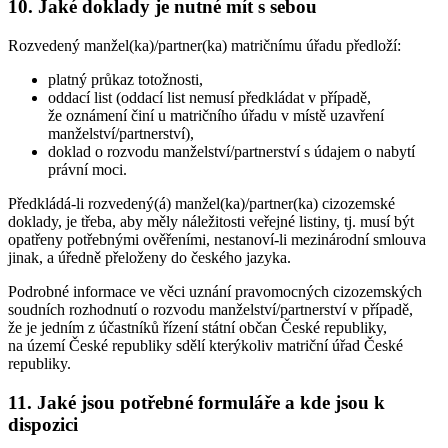
10. Jaké doklady je nutné mít s sebou
Rozvedený manžel(ka)/partner(ka) matričnímu úřadu předloží:
platný průkaz totožnosti,
oddací list (oddací list nemusí předkládat v případě,
že oznámení činí u matričního úřadu v místě uzavření
manželství/partnerství),
doklad o rozvodu manželství/partnerství s údajem o nabytí
právní moci.
Předkládá-li rozvedený(á) manžel(ka)/partner(ka) cizozemské
doklady, je třeba, aby měly náležitosti veřejné listiny, tj. musí být
opatřeny potřebnými ověřeními, nestanoví-li mezinárodní smlouva
jinak, a úředně přeloženy do českého jazyka.
Podrobné informace ve věci uznání pravomocných cizozemských
soudních rozhodnutí o rozvodu manželství/partnerství v případě,
že je jedním z účastníků řízení státní občan České republiky,
na území České republiky sdělí kterýkoliv matriční úřad České
republiky.
11. Jaké jsou potřebné formuláře a kde jsou k
dispozici