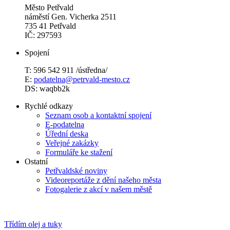
Město Petřvald
náměstí Gen. Vicherka 2511
735 41 Petřvald
IČ: 297593
Spojení
T: 596 542 911 /ústředna/
E:
podatelna@petrvald-mesto.cz
DS: waqbb2k
Rychlé odkazy
Seznam osob a kontaktní spojení
E-podatelna
Úřední deska
Veřejné zakázky
Formuláře ke stažení
Ostatní
Petřvaldské noviny
Videoreportáže z dění našeho města
Fotogalerie z akcí v našem městě
Třídím olej a tuky