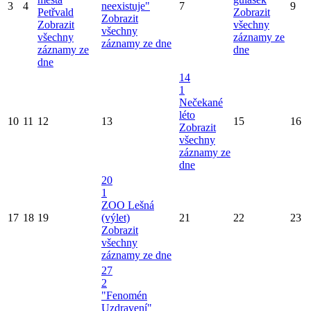
3
4
neexistuje"
7
9
Petřvald
Zobrazit
Zobrazit
Zobrazit
všechny
všechny
všechny
záznamy ze
záznamy ze dne
záznamy ze
dne
dne
14
1
Nečekané
léto
10
11
12
13
15
16
Zobrazit
všechny
záznamy ze
dne
20
1
ZOO Lešná
17
18
19
(výlet)
21
22
23
Zobrazit
všechny
záznamy ze dne
27
2
"Fenomén
Uzdravení"