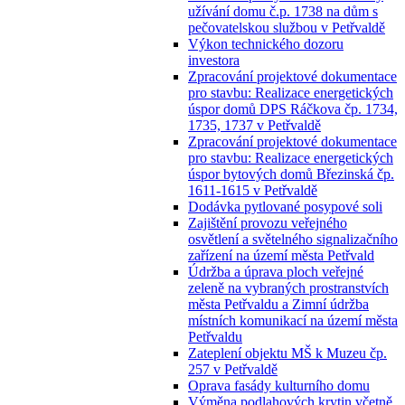
užívání domu č.p. 1738 na dům s
pečovatelskou službou v Petřvaldě
Výkon technického dozoru
investora
Zpracování projektové dokumentace
pro stavbu: Realizace energetických
úspor domů DPS Ráčkova čp. 1734,
1735, 1737 v Petřvaldě
Zpracování projektové dokumentace
pro stavbu: Realizace energetických
úspor bytových domů Březinská čp.
1611-1615 v Petřvaldě
Dodávka pytlované posypové soli
Zajištění provozu veřejného
osvětlení a světelného signalizačního
zařízení na území města Petřvald
Údržba a úprava ploch veřejné
zeleně na vybraných prostranstvích
města Petřvaldu a Zimní údržba
místních komunikací na území města
Petřvaldu
Zateplení objektu MŠ k Muzeu čp.
257 v Petřvaldě
Oprava fasády kulturního domu
Výměna podlahových krytin včetně