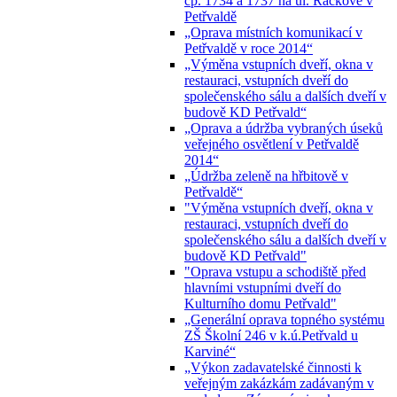
čp. 1734 a 1737 na ul. Ráčkove v
Petřvaldě
„Oprava místních komunikací v
Petřvaldě v roce 2014“
„Výměna vstupních dveří, okna v
restauraci, vstupních dveří do
společenského sálu a dalších dveří v
budově KD Petřvald“
„Oprava a údržba vybraných úseků
veřejného osvětlení v Petřvaldě
2014“
„Údržba zeleně na hřbitově v
Petřvaldě“
"Výměna vstupních dveří, okna v
restauraci, vstupních dveří do
společenského sálu a dalších dveří v
budově KD Petřvald"
"Oprava vstupu a schodiště před
hlavními vstupními dveří do
Kulturního domu Petřvald"
„Generální oprava topného systému
ZŠ Školní 246 v k.ú.Petřvald u
Karviné“
„Výkon zadavatelské činnosti k
veřejným zakázkám zadávaným v