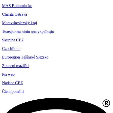
MAS Bohumínsko
Charita Ostrava
Moravskoslezský kraj
Телефонна лінія для українців
Skupina ČEZ
CzechPoint
Euroregion Těšínské Slezsko
Ztracení mazlíčci
Psí web
Nadace ČEZ
Čtení pomáhá