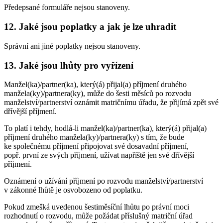
Předepsané formuláře nejsou stanoveny.
12. Jaké jsou poplatky a jak je lze uhradit
Správní ani jiné poplatky nejsou stanoveny.
13. Jaké jsou lhůty pro vyřízení
Manžel(ka)/partner(ka), který(á) přijal(a) příjmení druhého
manžela(ky)/partnera(ky), může do šesti měsíců po rozvodu
manželství/partnerství oznámit matričnímu úřadu, že přijímá zpět své
dřívější příjmení.
To platí i tehdy, hodlá-li manžel(ka)/partner(ka), který(á) přijal(a)
příjmení druhého manžela(ky)/partnera(ky) s tím, že bude
ke společnému příjmení připojovat své dosavadní příjmení,
popř. první ze svých příjmení, užívat napříště jen své dřívější
příjmení.
Oznámení o užívání příjmení po rozvodu manželství/partnerství
v zákonné lhůtě je osvobozeno od poplatku.
Pokud zmešká uvedenou šestiměsíční lhůtu po právní moci
rozhodnutí o rozvodu, může požádat příslušný matriční úřad