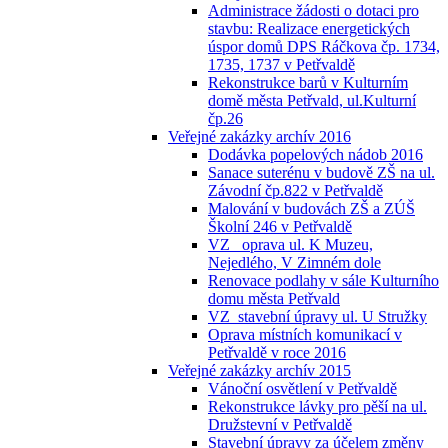
Administrace žádosti o dotaci pro
stavbu: Realizace energetických
úspor domů DPS Ráčkova čp. 1734,
1735, 1737 v Petřvaldě
Rekonstrukce barů v Kulturním
domě města Petřvald, ul.Kulturní
čp.26
Veřejné zakázky archív 2016
Dodávka popelových nádob 2016
Sanace suterénu v budově ZŠ na ul.
Závodní čp.822 v Petřvaldě
Malování v budovách ZŠ a ZÚŠ
Školní 246 v Petřvaldě
VZ_ oprava ul. K Muzeu,
Nejedlého, V Zimném dole
Renovace podlahy v sále Kulturního
domu města Petřvald
VZ_stavební úpravy ul. U Stružky
Oprava místních komunikací v
Petřvaldě v roce 2016
Veřejné zakázky archív 2015
Vánoční osvětlení v Petřvaldě
Rekonstrukce lávky pro pěší na ul.
Družstevní v Petřvaldě
Stavební úpravy za účelem změny