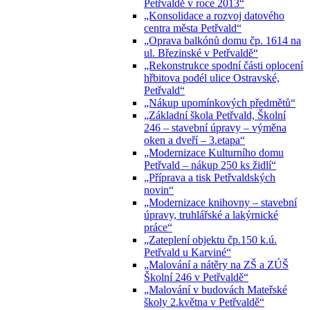
Petřvaldě v roce 2013“
„Konsolidace a rozvoj datového
centra města Petřvald“
„Oprava balkónů domu čp. 1614 na
ul. Březinské v Petřvaldě“
„Rekonstrukce spodní části oplocení
hřbitova podél ulice Ostravské,
Petřvald“
„Nákup upomínkových předmětů“
„Základní škola Petřvald, Školní
246 – stavební úpravy – výměna
oken a dveří – 3.etapa“
„Modernizace Kulturního domu
Petřvald – nákup 250 ks židlí“
„Příprava a tisk Petřvaldských
novin“
„Modernizace knihovny – stavební
úpravy, truhlářské a lakýrnické
práce“
„Zateplení objektu čp.150 k.ú.
Petřvald u Karviné“
„Malování a nátěry na ZŠ a ZÚŠ
Školní 246 v Petřvaldě“
„Malování v budovách Mateřské
školy 2.května v Petřvaldě“