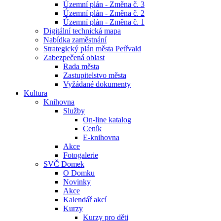
Územní plán - Změna č. 3
Územní plán - Změna č. 2
Územní plán - Změna č. 1
Digitální technická mapa
Nabídka zaměstnání
Strategický plán města Petřvald
Zabezpečená oblast
Rada města
Zastupitelstvo města
Vyžádané dokumenty
Kultura
Knihovna
Služby
On-line katalog
Ceník
E-knihovna
Akce
Fotogalerie
SVČ Domek
O Domku
Novinky
Akce
Kalendář akcí
Kurzy
Kurzy pro děti