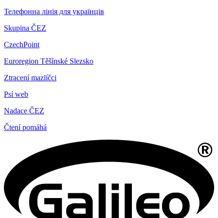
Телефонна лінія для українців
Skupina ČEZ
CzechPoint
Euroregion Těšínské Slezsko
Ztracení mazlíčci
Psí web
Nadace ČEZ
Čtení pomáhá