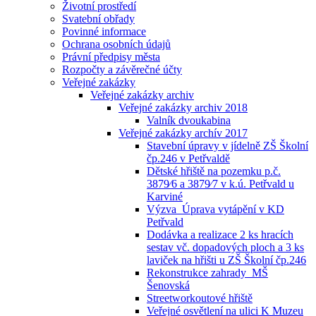
Životní prostředí
Svatební obřady
Povinné informace
Ochrana osobních údajů
Právní předpisy města
Rozpočty a závěrečné účty
Veřejné zakázky
Veřejné zakázky archiv
Veřejné zakázky archiv 2018
Valník dvoukabina
Veřejné zakázky archív 2017
Stavební úpravy v jídelně ZŠ Školní
čp.246 v Petřvaldě
Dětské hřiště na pozemku p.č.
3879⁄6 a 3879⁄7 v k.ú. Petřvald u
Karviné
Výzva_Úprava vytápění v KD
Petřvald
Dodávka a realizace 2 ks hracích
sestav vč. dopadových ploch a 3 ks
laviček na hřišti u ZŠ Školní čp.246
Rekonstrukce zahrady_MŠ
Šenovská
Streetworkoutové hřiště
Veřejné osvětlení na ulici K Muzeu