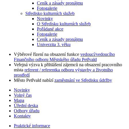
Ceník a zásady pronájmu
Fotogalerie
Středisko kulturních služeb
Novinky
O Středisku kulturních služeb
Pořádané akce
Fotogalerie
Ceník a zásady pronájmu
Univerzita 3. věku
Výběrové řízení na obsazení funkce
vedoucí/vedoucího
Finančního odboru Městského úřadu Petřvald
Veřejná výzva k přihlášení zájemců na obsazení pracovního
místa
referent / referentka odboru výstavby a životního
prostředí
Město Petřvald nabízí
zaměstnání ve Středisku údržby
Novinky
Volný čas
Mapa
Úřední deska
Odbory úřadu
Kontakty
Praktické informace