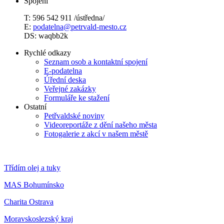
Spojení
T: 596 542 911 /ústředna/
E:
podatelna@petrvald-mesto.cz
DS: waqbb2k
Rychlé odkazy
Seznam osob a kontaktní spojení
E-podatelna
Úřední deska
Veřejné zakázky
Formuláře ke stažení
Ostatní
Petřvaldské noviny
Videoreportáže z dění našeho města
Fotogalerie z akcí v našem městě
Třídím olej a tuky
MAS Bohumínsko
Charita Ostrava
Moravskoslezský kraj