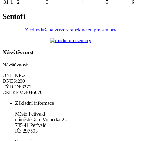
31
1
2
3
4
5
6
Senioři
Zjednodušená verze stránek nejen pro seniory
Návštěvnost
Návštěvnost:
ONLINE:
3
DNES:
200
TÝDEN:
3277
CELKEM:
3046979
Základní informace
Město Petřvald
náměstí Gen. Vicherka 2511
735 41 Petřvald
IČ: 297593