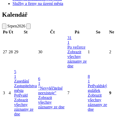
Služby a firmy na území města
Kalendář
Srpen
2026
Po
Út
St
Čt
Pá
So
Ne
31
1
Po večerce
27
28
29
30
Zobrazit
1
2
všechny
záznamy ze
dne
5
1
8
6
Zasedání
1
1
Zastupitelstva
Petřvaldský
"Nevyléčitelné
města
gulášek
3
4
neexistuje"
7
9
Petřvald
Zobrazit
Zobrazit
Zobrazit
všechny
všechny
všechny
záznamy ze
záznamy ze dne
záznamy ze
dne
dne