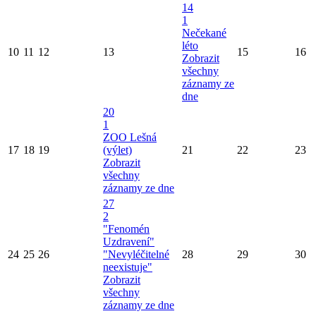
14
1
Nečekané
léto
10
11
12
13
15
16
Zobrazit
všechny
záznamy ze
dne
20
1
ZOO Lešná
17
18
19
(výlet)
21
22
23
Zobrazit
všechny
záznamy ze dne
27
2
"Fenomén
Uzdravení"
24
25
26
"Nevyléčitelné
28
29
30
neexistuje"
Zobrazit
všechny
záznamy ze dne