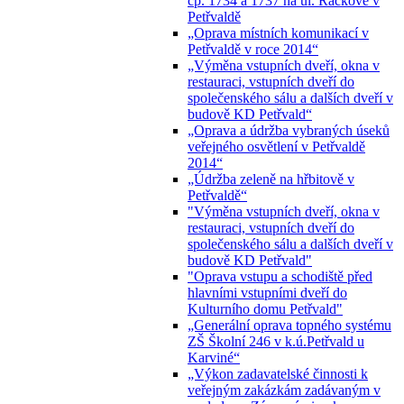
čp. 1734 a 1737 na ul. Ráčkove v
Petřvaldě
„Oprava místních komunikací v
Petřvaldě v roce 2014“
„Výměna vstupních dveří, okna v
restauraci, vstupních dveří do
společenského sálu a dalších dveří v
budově KD Petřvald“
„Oprava a údržba vybraných úseků
veřejného osvětlení v Petřvaldě
2014“
„Údržba zeleně na hřbitově v
Petřvaldě“
"Výměna vstupních dveří, okna v
restauraci, vstupních dveří do
společenského sálu a dalších dveří v
budově KD Petřvald"
"Oprava vstupu a schodiště před
hlavními vstupními dveří do
Kulturního domu Petřvald"
„Generální oprava topného systému
ZŠ Školní 246 v k.ú.Petřvald u
Karviné“
„Výkon zadavatelské činnosti k
veřejným zakázkám zadávaným v