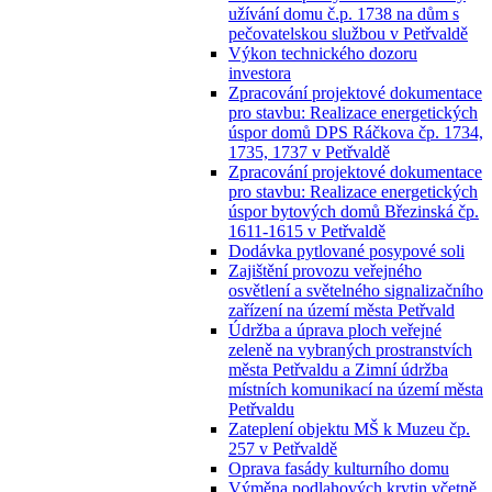
užívání domu č.p. 1738 na dům s
pečovatelskou službou v Petřvaldě
Výkon technického dozoru
investora
Zpracování projektové dokumentace
pro stavbu: Realizace energetických
úspor domů DPS Ráčkova čp. 1734,
1735, 1737 v Petřvaldě
Zpracování projektové dokumentace
pro stavbu: Realizace energetických
úspor bytových domů Březinská čp.
1611-1615 v Petřvaldě
Dodávka pytlované posypové soli
Zajištění provozu veřejného
osvětlení a světelného signalizačního
zařízení na území města Petřvald
Údržba a úprava ploch veřejné
zeleně na vybraných prostranstvích
města Petřvaldu a Zimní údržba
místních komunikací na území města
Petřvaldu
Zateplení objektu MŠ k Muzeu čp.
257 v Petřvaldě
Oprava fasády kulturního domu
Výměna podlahových krytin včetně