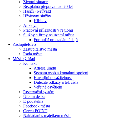
Životní situace
Bezplatná přeprava nad 70 let
Hasiči - Petřvald
Hřbitovní služby
Hřbitov
Ankety...
Pracovní příležitosti v regionu
Služby a firmy na území města
Formulář pro zadání údajů
Zastupitelstvo
Zastupitelstvo města
Rada města
Městský úřad
Kontakt
Adresa úřadu
Seznam osob a kontaktní spojení
Havarijní dosažitelnost
Důležité odkazy a tel. čísla
Veřejné osvětlení
Rezervační systém
Úřední deska
E-podatelna
Facebook města
Czech POINT
Nakládání s majetkem města