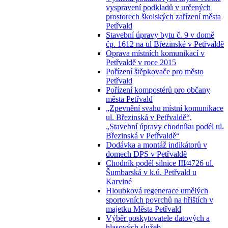
vyspravení podkladů v určených
prostorech školských zařízení města
Petřvald
Stavební úpravy bytu č. 9 v domě
čp. 1612 na ul Březinské v Petřvaldě
Oprava místních komunikací v
Petřvaldě v roce 2015
Pořízení štěpkovače pro město
Petřvald
Pořízení kompostérů pro občany
města Petřvald
„Zpevnění svahu místní komunikace
ul. Březinská v Petřvaldě“,
„Stavební úpravy chodníku podél ul.
Březinská v Petřvaldě“
Dodávka a montáž indikátorů v
domech DPS v Petřvaldě
Chodník podél silnice III⁄4726 ul.
Šumbarská v k.ú. Petřvald u
Karviné
Hloubková regenerace umělých
sportovních povrchů na hřištích v
majetku Města Petřvald
Výběr poskytovatele datových a
hlasových služeb