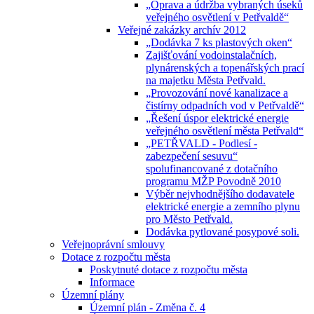
„Oprava a údržba vybraných úseků
veřejného osvětlení v Petřvaldě“
Veřejné zakázky archív 2012
„Dodávka 7 ks plastových oken“
Zajišťování vodoinstalačních,
plynárenských a topenářských prací
na majetku Města Petřvald.
„Provozování nové kanalizace a
čistírny odpadních vod v Petřvaldě“
„Řešení úspor elektrické energie
veřejného osvětlení města Petřvald“
„PETŘVALD - Podlesí -
zabezpečení sesuvu“
spolufinancované z dotačního
programu MŽP Povodně 2010
Výběr nejvhodnějšího dodavatele
elektrické energie a zemního plynu
pro Město Petřvald.
Dodávka pytlované posypové soli.
Veřejnoprávní smlouvy
Dotace z rozpočtu města
Poskytnuté dotace z rozpočtu města
Informace
Územní plány
Územní plán - Změna č. 4