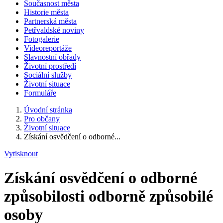
Současnost města
Historie města
Partnerská města
Petřvaldské noviny
Fotogalerie
Videoreportáže
Slavnostní obřady
Životní prostředí
Sociální služby
Životní situace
Formuláře
Úvodní stránka
Pro občany
Životní situace
Získání osvědčení o odborné...
Vytisknout
Získání osvědčení o odborné
způsobilosti odborně způsobilé
osoby