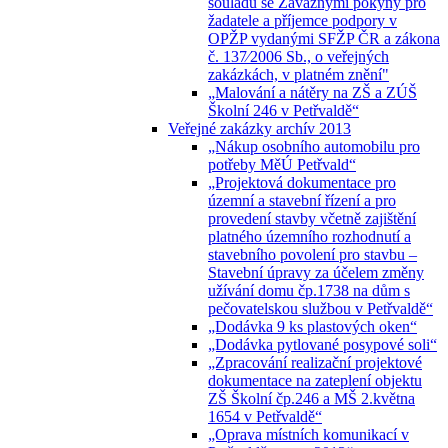
souladu se Závaznými pokyny pro
žadatele a příjemce podpory v
OPŽP vydanými SFŽP ČR a zákona
č. 137⁄2006 Sb., o veřejných
zakázkách, v platném znění"
„Malování a nátěry na ZŠ a ZÚŠ
Školní 246 v Petřvaldě“
Veřejné zakázky archív 2013
„Nákup osobního automobilu pro
potřeby MěÚ Petřvald“
„Projektová dokumentace pro
územní a stavební řízení a pro
provedení stavby včetně zajištění
platného územního rozhodnutí a
stavebního povolení pro stavbu –
Stavební úpravy za účelem změny
užívání domu čp.1738 na dům s
pečovatelskou službou v Petřvaldě“
„Dodávka 9 ks plastových oken“
„Dodávka pytlované posypové soli“
„Zpracování realizační projektové
dokumentace na zateplení objektu
ZŠ Školní čp.246 a MŠ 2.května
1654 v Petřvaldě“
„Oprava místních komunikací v