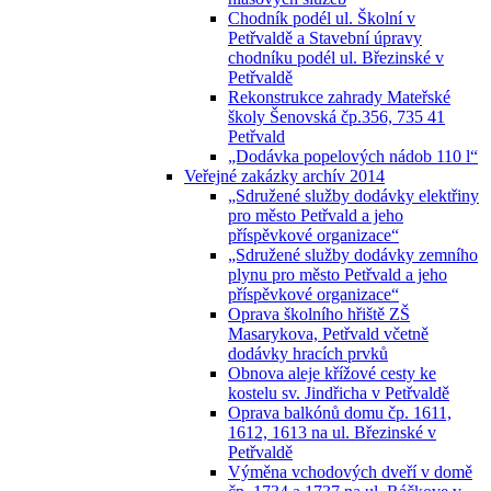
Chodník podél ul. Školní v
Petřvaldě a Stavební úpravy
chodníku podél ul. Březinské v
Petřvaldě
Rekonstrukce zahrady Mateřské
školy Šenovská čp.356, 735 41
Petřvald
„Dodávka popelových nádob 110 l“
Veřejné zakázky archív 2014
„Sdružené služby dodávky elektřiny
pro město Petřvald a jeho
příspěvkové organizace“
„Sdružené služby dodávky zemního
plynu pro město Petřvald a jeho
příspěvkové organizace“
Oprava školního hřiště ZŠ
Masarykova, Petřvald včetně
dodávky hracích prvků
Obnova aleje křížové cesty ke
kostelu sv. Jindřicha v Petřvaldě
Oprava balkónů domu čp. 1611,
1612, 1613 na ul. Březinské v
Petřvaldě
Výměna vchodových dveří v domě