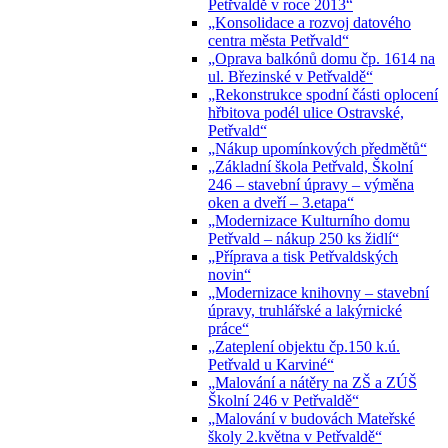
Petřvaldě v roce 2013“
„Konsolidace a rozvoj datového
centra města Petřvald“
„Oprava balkónů domu čp. 1614 na
ul. Březinské v Petřvaldě“
„Rekonstrukce spodní části oplocení
hřbitova podél ulice Ostravské,
Petřvald“
„Nákup upomínkových předmětů“
„Základní škola Petřvald, Školní
246 – stavební úpravy – výměna
oken a dveří – 3.etapa“
„Modernizace Kulturního domu
Petřvald – nákup 250 ks židlí“
„Příprava a tisk Petřvaldských
novin“
„Modernizace knihovny – stavební
úpravy, truhlářské a lakýrnické
práce“
„Zateplení objektu čp.150 k.ú.
Petřvald u Karviné“
„Malování a nátěry na ZŠ a ZÚŠ
Školní 246 v Petřvaldě“
„Malování v budovách Mateřské
školy 2.května v Petřvaldě“