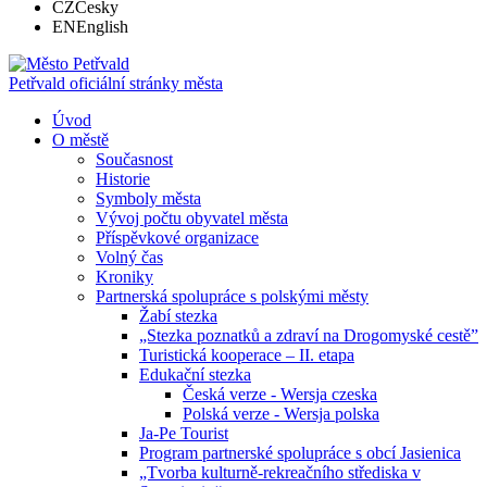
CZ
Česky
EN
English
Petřvald
oficiální stránky města
Úvod
O městě
Současnost
Historie
Symboly města
Vývoj počtu obyvatel města
Příspěvkové organizace
Volný čas
Kroniky
Partnerská spolupráce s polskými městy
Žabí stezka
„Stezka poznatků a zdraví na Drogomyské cestě”
Turistická kooperace – II. etapa
Edukační stezka
Česká verze - Wersja czeska
Polská verze - Wersja polska
Ja-Pe Tourist
Program partnerské spolupráce s obcí Jasienica
„Tvorba kulturně-rekreačního střediska v