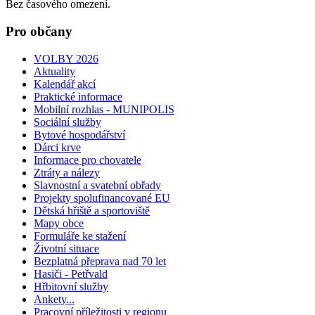
Bez časového omezení.
Pro občany
VOLBY 2026
Aktuality
Kalendář akcí
Praktické informace
Mobilní rozhlas - MUNIPOLIS
Sociální služby
Bytové hospodářství
Dárci krve
Informace pro chovatele
Ztráty a nálezy
Slavnostní a svatební obřady
Projekty spolufinancované EU
Dětská hřiště a sportoviště
Mapy obce
Formuláře ke stažení
Životní situace
Bezplatná přeprava nad 70 let
Hasiči - Petřvald
Hřbitovní služby
Ankety...
Pracovní příležitosti v regionu