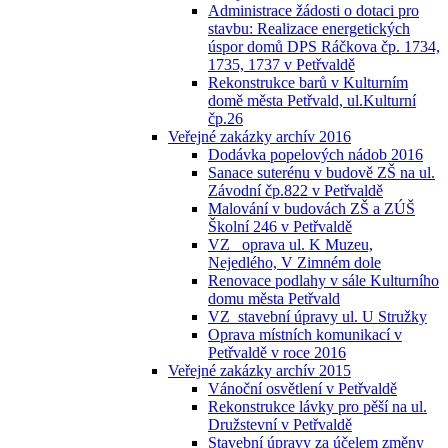
Administrace žádosti o dotaci pro
stavbu: Realizace energetických
úspor domů DPS Ráčkova čp. 1734,
1735, 1737 v Petřvaldě
Rekonstrukce barů v Kulturním
domě města Petřvald, ul.Kulturní
čp.26
Veřejné zakázky archív 2016
Dodávka popelových nádob 2016
Sanace suterénu v budově ZŠ na ul.
Závodní čp.822 v Petřvaldě
Malování v budovách ZŠ a ZÚŠ
Školní 246 v Petřvaldě
VZ_ oprava ul. K Muzeu,
Nejedlého, V Zimném dole
Renovace podlahy v sále Kulturního
domu města Petřvald
VZ_stavební úpravy ul. U Stružky
Oprava místních komunikací v
Petřvaldě v roce 2016
Veřejné zakázky archív 2015
Vánoční osvětlení v Petřvaldě
Rekonstrukce lávky pro pěší na ul.
Družstevní v Petřvaldě
Stavební úpravy za účelem změny