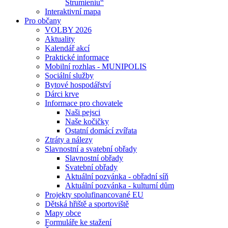
Strumieniu“
Interaktivní mapa
Pro občany
VOLBY 2026
Aktuality
Kalendář akcí
Praktické informace
Mobilní rozhlas - MUNIPOLIS
Sociální služby
Bytové hospodářství
Dárci krve
Informace pro chovatele
Naši pejsci
Naše kočičky
Ostatní domácí zvířata
Ztráty a nálezy
Slavnostní a svatební obřady
Slavnostní obřady
Svatební obřady
Aktuální pozvánka - obřadní síň
Aktuální pozvánka - kulturní dům
Projekty spolufinancované EU
Dětská hřiště a sportoviště
Mapy obce
Formuláře ke stažení