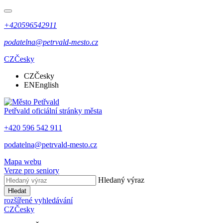
+420596542911
podatelna@petrvald-mesto.cz
CZ
Česky
CZ
Česky
EN
English
Petřvald
oficiální stránky města
+420 596 542 911
podatelna@petrvald-mesto.cz
Mapa webu
Verze pro seniory
Hledaný výraz
Hledat
rozšířené vyhledávání
CZ
Česky