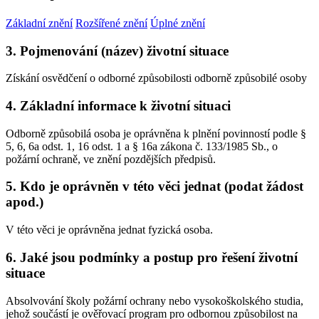
Základní znění
Rozšířené znění
Úplné znění
3. Pojmenování (název) životní situace
Získání osvědčení o odborné způsobilosti odborně způsobilé osoby
4. Základní informace k životní situaci
Odborně způsobilá osoba je oprávněna k plnění povinností podle §
5, 6, 6a odst. 1, 16 odst. 1 a § 16a zákona č. 133/1985 Sb., o
požární ochraně, ve znění pozdějších předpisů.
5. Kdo je oprávněn v této věci jednat (podat žádost
apod.)
V této věci je oprávněna jednat fyzická osoba.
6. Jaké jsou podmínky a postup pro řešení životní
situace
Absolvování školy požární ochrany nebo vysokoškolského studia,
jehož součástí je ověřovací program pro odbornou způsobilost na