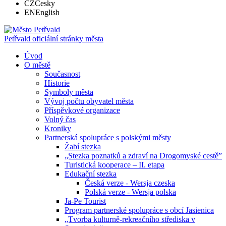
CZ
Česky
EN
English
Petřvald
oficiální stránky města
Úvod
O městě
Současnost
Historie
Symboly města
Vývoj počtu obyvatel města
Příspěvkové organizace
Volný čas
Kroniky
Partnerská spolupráce s polskými městy
Žabí stezka
„Stezka poznatků a zdraví na Drogomyské cestě”
Turistická kooperace – II. etapa
Edukační stezka
Česká verze - Wersja czeska
Polská verze - Wersja polska
Ja-Pe Tourist
Program partnerské spolupráce s obcí Jasienica
„Tvorba kulturně-rekreačního střediska v