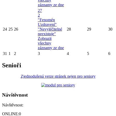
všechny
záznamy ze dne
27
2
"Fenomén
Uzdravení"
24
25
26
"Nevyléčitelné
28
29
30
neexistuje"
Zobrazit
všechny
záznamy ze dne
31
1
2
3
4
5
6
Senioři
Zjednodušená verze stránek nejen pro seniory
Návštěvnost
Návštěvnost:
ONLINE:
0