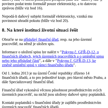
povinen podat tento formulář pouze elektronicky, a to datovou
zprávou (blíže viz bod 16).
Nepodá-li daňový subjekt formulář elektronicky, vzniká mu
povinnost uhradit pokutu (blíže viz bod 20).
8. Na které instituci životní situaci řešit
Obraťte se na
příslušný finanční úřad
, resp. na jeho územní
pracoviště, na němž je uložen spis.
Informace o uložení spisu lze nalézt v "
Pokynu č. GFŘ-D-12, o
finančních úřadech, jejich územních pracovištích a o umístění spisu
nebo jeho příslušné části
", a dále v "
Pokynu č. GFŘ-D-13, ke
změně umístění spisů v rámci finančního úřadu
".
Od 1. ledna 2013 je na území České republiky zřízeno 14
finančních úřadů, a to pro jednotlivé kraje, pro hlavní město Prahu, a
dále Specializovaný finanční úřad.
Finanční úřad vykonává věcnou působnost prostřednictvím svých
územních pracovišť, na nichž jsou uloženy daňové spisy poplatníků.
Kontakt poplatníků s finančními úřady je zajištěn prostřednictvím
územních pracovišť finančních úřadů.