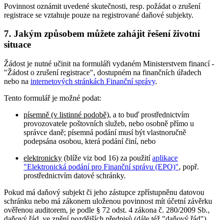
Povinnost oznámit uvedené skutečnosti, resp. požádat o zrušení
registrace se vztahuje pouze na registrované daňové subjekty.
7. Jakým způsobem můžete zahájit řešení životní
situace
Žádost je nutné učinit na formuláři vydaném Ministerstvem financí -
"Žádost o zrušení registrace", dostupném na finančních úřadech
nebo na
internetových stránkách Finanční správy
.
Tento formulář je možné podat:
písemně (v listinné podobě)
, a to buď prostřednictvím
provozovatele poštovních služeb, nebo osobně přímo u
správce daně; písemná podání musí být vlastnoručně
podepsána osobou, která podání činí, nebo
elektronicky
(blíže viz bod 16) za použití
aplikace
"Elektronická podání pro Finanční správu (EPO)"
, popř.
prostřednictvím datové schránky.
Pokud má daňový subjekt či jeho zástupce zpřístupněnu datovou
schránku nebo má zákonem uloženou povinnost mít účetní závěrku
ověřenou auditorem, je podle § 72 odst. 4 zákona č. 280/2009 Sb.,
daňový řád, ve znění pozdějších předpisů (dále též "daňový řád"),