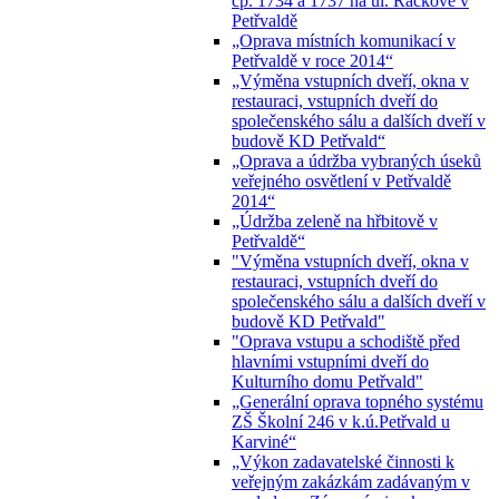
čp. 1734 a 1737 na ul. Ráčkove v
Petřvaldě
„Oprava místních komunikací v
Petřvaldě v roce 2014“
„Výměna vstupních dveří, okna v
restauraci, vstupních dveří do
společenského sálu a dalších dveří v
budově KD Petřvald“
„Oprava a údržba vybraných úseků
veřejného osvětlení v Petřvaldě
2014“
„Údržba zeleně na hřbitově v
Petřvaldě“
"Výměna vstupních dveří, okna v
restauraci, vstupních dveří do
společenského sálu a dalších dveří v
budově KD Petřvald"
"Oprava vstupu a schodiště před
hlavními vstupními dveří do
Kulturního domu Petřvald"
„Generální oprava topného systému
ZŠ Školní 246 v k.ú.Petřvald u
Karviné“
„Výkon zadavatelské činnosti k
veřejným zakázkám zadávaným v