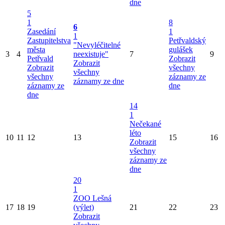
dne
5
1
8
6
Zasedání
1
1
Zastupitelstva
Petřvaldský
"Nevyléčitelné
města
gulášek
3
4
neexistuje"
7
9
Petřvald
Zobrazit
Zobrazit
Zobrazit
všechny
všechny
všechny
záznamy ze
záznamy ze dne
záznamy ze
dne
dne
14
1
Nečekané
léto
10
11
12
13
15
16
Zobrazit
všechny
záznamy ze
dne
20
1
ZOO Lešná
17
18
19
(výlet)
21
22
23
Zobrazit