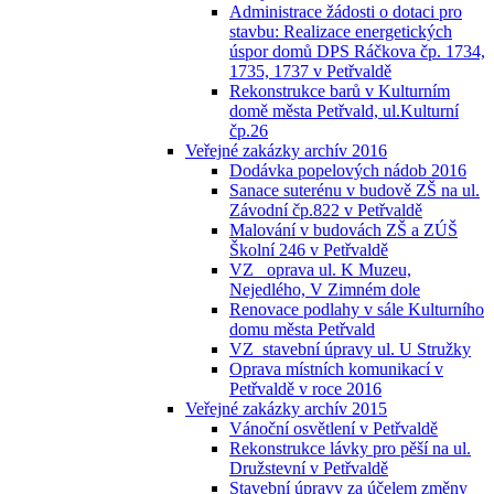
Administrace žádosti o dotaci pro
stavbu: Realizace energetických
úspor domů DPS Ráčkova čp. 1734,
1735, 1737 v Petřvaldě
Rekonstrukce barů v Kulturním
domě města Petřvald, ul.Kulturní
čp.26
Veřejné zakázky archív 2016
Dodávka popelových nádob 2016
Sanace suterénu v budově ZŠ na ul.
Závodní čp.822 v Petřvaldě
Malování v budovách ZŠ a ZÚŠ
Školní 246 v Petřvaldě
VZ_ oprava ul. K Muzeu,
Nejedlého, V Zimném dole
Renovace podlahy v sále Kulturního
domu města Petřvald
VZ_stavební úpravy ul. U Stružky
Oprava místních komunikací v
Petřvaldě v roce 2016
Veřejné zakázky archív 2015
Vánoční osvětlení v Petřvaldě
Rekonstrukce lávky pro pěší na ul.
Družstevní v Petřvaldě
Stavební úpravy za účelem změny