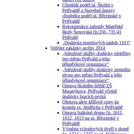
Chodník podél ul. Školní v
Petřvaldě a Stavební úpravy
chodníku podél ul. Březinské v
Petřvaldě
Rekonstrukce zahrady Mateřské
školy Šenovská čp.356, 735 41
Petřvald
„Dodávka popelových nádob 110 l“
Veřejné zakázky archív 2014
„Sdružené služby dodávky elektřiny
pro město Petřvald a jeho
příspěvkové organizace“
„Sdružené služby dodávky zemního
plynu pro město Petřvald a jeho
příspěvkové organizace“
Oprava školního hřiště ZŠ
Masarykova, Petřvald včetně
dodávky hracích prvků
Obnova aleje křížové cesty ke
kostelu sv. Jindřicha v Petřvaldě
Oprava balkónů domu čp. 1611,
1612, 1613 na ul. Březinské v
Petřvaldě
Výměna vchodových dveří v domě