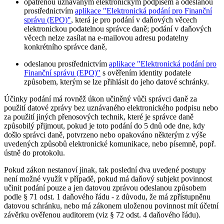
opatřenou uznávaným elektronickým podpisem a odeslanou
prostřednictvím
aplikace "Elektronická podání pro Finanční
správu (EPO)"
, která je pro podání v daňových věcech
elektronickou podatelnou správce daně; podání v daňových
věcech nelze zasílat na e-mailovou adresu podatelny
konkrétního správce daně,
odeslanou prostřednictvím
aplikace "Elektronická podání pro
Finanční správu (EPO)"
s ověřením identity podatele
způsobem, kterým se lze přihlásit do jeho datové schránky.
Účinky podání má rovněž úkon učiněný vůči správci daně za
použití datové zprávy bez uznávaného elektronického podpisu nebo
za použití jiných přenosových technik, které je správce daně
způsobilý přijmout, pokud je toto podání do 5 dnů ode dne, kdy
došlo správci daně, potvrzeno nebo opakováno některým z výše
uvedených způsobů elektronické komunikace, nebo písemně, popř.
ústně do protokolu.
Pokud zákon nestanoví jinak, tak poslední dva uvedené postupy
není možné využít v případě, pokud má daňový subjekt povinnost
učinit podání pouze a jen datovou zprávou odeslanou způsobem
podle § 71 odst. 1 daňového řádu - z důvodu, že má zpřístupněnu
datovou schránku, nebo má zákonem uloženou povinnost mít účetní
závěrku ověřenou auditorem (viz § 72 odst. 4 daňového řádu).