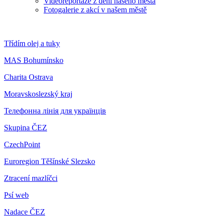
Videoreportáže z dění našeho města
Fotogalerie z akcí v našem městě
Třídím olej a tuky
MAS Bohumínsko
Charita Ostrava
Moravskoslezský kraj
Телефонна лінія для українців
Skupina ČEZ
CzechPoint
Euroregion Těšínské Slezsko
Ztracení mazlíčci
Psí web
Nadace ČEZ