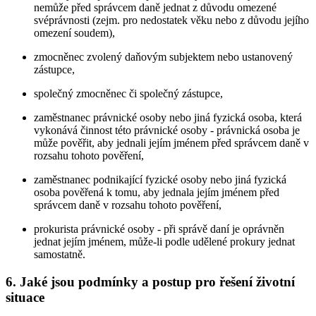
nemůže před správcem daně jednat z důvodu omezené
svéprávnosti (zejm. pro nedostatek věku nebo z důvodu jejího
omezení soudem),
zmocněnec zvolený daňovým subjektem nebo ustanovený
zástupce,
společný zmocněnec či společný zástupce,
zaměstnanec právnické osoby nebo jiná fyzická osoba, která
vykonává činnost této právnické osoby - právnická osoba je
může pověřit, aby jednali jejím jménem před správcem daně v
rozsahu tohoto pověření,
zaměstnanec podnikající fyzické osoby nebo jiná fyzická
osoba pověřená k tomu, aby jednala jejím jménem před
správcem daně v rozsahu tohoto pověření,
prokurista právnické osoby - při správě daní je oprávněn
jednat jejím jménem, může-li podle udělené prokury jednat
samostatně.
6. Jaké jsou podmínky a postup pro řešení životní
situace