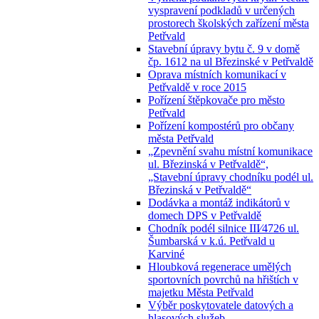
vyspravení podkladů v určených
prostorech školských zařízení města
Petřvald
Stavební úpravy bytu č. 9 v domě
čp. 1612 na ul Březinské v Petřvaldě
Oprava místních komunikací v
Petřvaldě v roce 2015
Pořízení štěpkovače pro město
Petřvald
Pořízení kompostérů pro občany
města Petřvald
„Zpevnění svahu místní komunikace
ul. Březinská v Petřvaldě“,
„Stavební úpravy chodníku podél ul.
Březinská v Petřvaldě“
Dodávka a montáž indikátorů v
domech DPS v Petřvaldě
Chodník podél silnice III⁄4726 ul.
Šumbarská v k.ú. Petřvald u
Karviné
Hloubková regenerace umělých
sportovních povrchů na hřištích v
majetku Města Petřvald
Výběr poskytovatele datových a
hlasových služeb