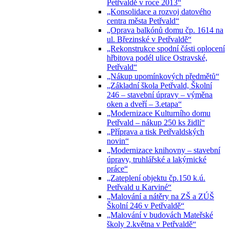
Petřvaldě v roce 2013“
„Konsolidace a rozvoj datového
centra města Petřvald“
„Oprava balkónů domu čp. 1614 na
ul. Březinské v Petřvaldě“
„Rekonstrukce spodní části oplocení
hřbitova podél ulice Ostravské,
Petřvald“
„Nákup upomínkových předmětů“
„Základní škola Petřvald, Školní
246 – stavební úpravy – výměna
oken a dveří – 3.etapa“
„Modernizace Kulturního domu
Petřvald – nákup 250 ks židlí“
„Příprava a tisk Petřvaldských
novin“
„Modernizace knihovny – stavební
úpravy, truhlářské a lakýrnické
práce“
„Zateplení objektu čp.150 k.ú.
Petřvald u Karviné“
„Malování a nátěry na ZŠ a ZÚŠ
Školní 246 v Petřvaldě“
„Malování v budovách Mateřské
školy 2.května v Petřvaldě“