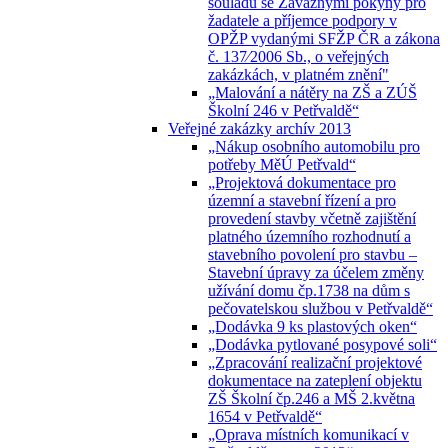
souladu se Závaznými pokyny pro
žadatele a příjemce podpory v
OPŽP vydanými SFŽP ČR a zákona
č. 137⁄2006 Sb., o veřejných
zakázkách, v platném znění"
„Malování a nátěry na ZŠ a ZÚŠ
Školní 246 v Petřvaldě“
Veřejné zakázky archív 2013
„Nákup osobního automobilu pro
potřeby MěÚ Petřvald“
„Projektová dokumentace pro
územní a stavební řízení a pro
provedení stavby včetně zajištění
platného územního rozhodnutí a
stavebního povolení pro stavbu –
Stavební úpravy za účelem změny
užívání domu čp.1738 na dům s
pečovatelskou službou v Petřvaldě“
„Dodávka 9 ks plastových oken“
„Dodávka pytlované posypové soli“
„Zpracování realizační projektové
dokumentace na zateplení objektu
ZŠ Školní čp.246 a MŠ 2.května
1654 v Petřvaldě“
„Oprava místních komunikací v