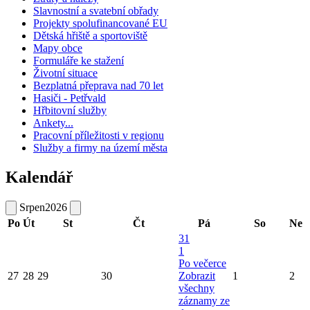
Slavnostní a svatební obřady
Projekty spolufinancované EU
Dětská hřiště a sportoviště
Mapy obce
Formuláře ke stažení
Životní situace
Bezplatná přeprava nad 70 let
Hasiči - Petřvald
Hřbitovní služby
Ankety...
Pracovní příležitosti v regionu
Služby a firmy na území města
Kalendář
Srpen
2026
Po
Út
St
Čt
Pá
So
Ne
31
1
Po večerce
27
28
29
30
Zobrazit
1
2
všechny
záznamy ze