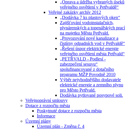
„Oprava a údržba vybraných úseků
veřejného osvětlení v Petřvaldě“
Veřejné zakázky archív 2012
„Dodávka 7 ks plastových oken“
Zajišťování vodoinstalačních,
plynárenských a topenářských prací
na majetku Města Petřvald.
„Provozování nové kanalizace a
čistírny odpadních vod v Petřvaldě“
„Řešení úspor elektrické energie
veřejného osvětlení města Petřvald“
„PETŘVALD - Podlesí -
zabezpečení sesuvu“
spolufinancované z dotačního
programu MŽP Povodně 2010
Výběr nejvhodnějšího dodavatele
elektrické energie a zemního plynu
pro Město Petřvald.
Dodávka pytlované posypové soli.
Veřejnoprávní smlouvy
Dotace z rozpočtu města
Poskytnuté dotace z rozpočtu města
Informace
Územní plány
Územní plán - Změna č. 4