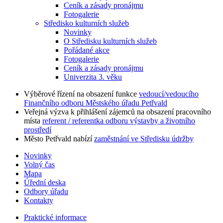
Ceník a zásady pronájmu
Fotogalerie
Středisko kulturních služeb
Novinky
O Středisku kulturních služeb
Pořádané akce
Fotogalerie
Ceník a zásady pronájmu
Univerzita 3. věku
Výběrové řízení na obsazení funkce
vedoucí/vedoucího
Finančního odboru Městského úřadu Petřvald
Veřejná výzva k přihlášení zájemců na obsazení pracovního
místa
referent / referentka odboru výstavby a životního
prostředí
Město Petřvald nabízí
zaměstnání ve Středisku údržby
Novinky
Volný čas
Mapa
Úřední deska
Odbory úřadu
Kontakty
Praktické informace