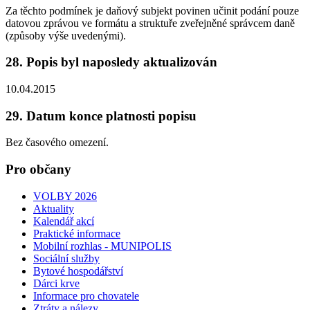
Za těchto podmínek je daňový subjekt povinen učinit podání pouze
datovou zprávou ve formátu a struktuře zveřejněné správcem daně
(způsoby výše uvedenými).
28. Popis byl naposledy aktualizován
10.04.2015
29. Datum konce platnosti popisu
Bez časového omezení.
Pro občany
VOLBY 2026
Aktuality
Kalendář akcí
Praktické informace
Mobilní rozhlas - MUNIPOLIS
Sociální služby
Bytové hospodářství
Dárci krve
Informace pro chovatele
Ztráty a nálezy