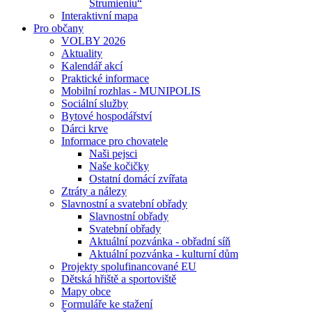
Strumieniu“
Interaktivní mapa
Pro občany
VOLBY 2026
Aktuality
Kalendář akcí
Praktické informace
Mobilní rozhlas - MUNIPOLIS
Sociální služby
Bytové hospodářství
Dárci krve
Informace pro chovatele
Naši pejsci
Naše kočičky
Ostatní domácí zvířata
Ztráty a nálezy
Slavnostní a svatební obřady
Slavnostní obřady
Svatební obřady
Aktuální pozvánka - obřadní síň
Aktuální pozvánka - kulturní dům
Projekty spolufinancované EU
Dětská hřiště a sportoviště
Mapy obce
Formuláře ke stažení