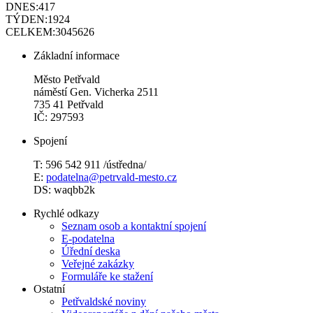
DNES:
417
TÝDEN:
1924
CELKEM:
3045626
Základní informace
Město Petřvald
náměstí Gen. Vicherka 2511
735 41 Petřvald
IČ: 297593
Spojení
T: 596 542 911 /ústředna/
E:
podatelna@petrvald-mesto.cz
DS: waqbb2k
Rychlé odkazy
Seznam osob a kontaktní spojení
E-podatelna
Úřední deska
Veřejné zakázky
Formuláře ke stažení
Ostatní
Petřvaldské noviny