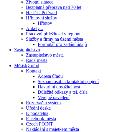
Životní situace
Bezplatná přeprava nad 70 let
Hasiči - Petřvald
Hřbitovní služby
Hřbitov
Ankety...
Pracovní příležitosti v regionu
Služby a firmy na území města
Formulář pro zadání údajů
Zastupitelstvo
Zastupitelstvo města
Rada města
Městský úřad
Kontakt
Adresa úřadu
Seznam osob a kontaktní spojení
Havarijní dosažitelnost
Důležité odkazy a tel. čísla
Veřejné osvětlení
Rezervační systém
Úřední deska
E-podatelna
Facebook města
Czech POINT
Nakládání s majetkem města