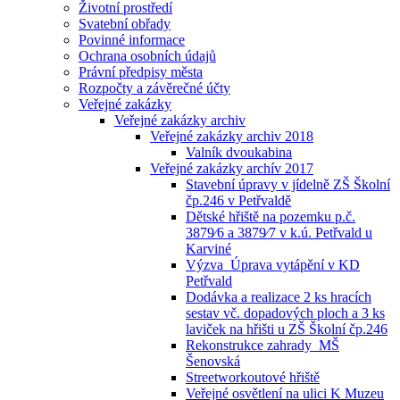
Životní prostředí
Svatební obřady
Povinné informace
Ochrana osobních údajů
Právní předpisy města
Rozpočty a závěrečné účty
Veřejné zakázky
Veřejné zakázky archiv
Veřejné zakázky archiv 2018
Valník dvoukabina
Veřejné zakázky archív 2017
Stavební úpravy v jídelně ZŠ Školní
čp.246 v Petřvaldě
Dětské hřiště na pozemku p.č.
3879⁄6 a 3879⁄7 v k.ú. Petřvald u
Karviné
Výzva_Úprava vytápění v KD
Petřvald
Dodávka a realizace 2 ks hracích
sestav vč. dopadových ploch a 3 ks
laviček na hřišti u ZŠ Školní čp.246
Rekonstrukce zahrady_MŠ
Šenovská
Streetworkoutové hřiště
Veřejné osvětlení na ulici K Muzeu