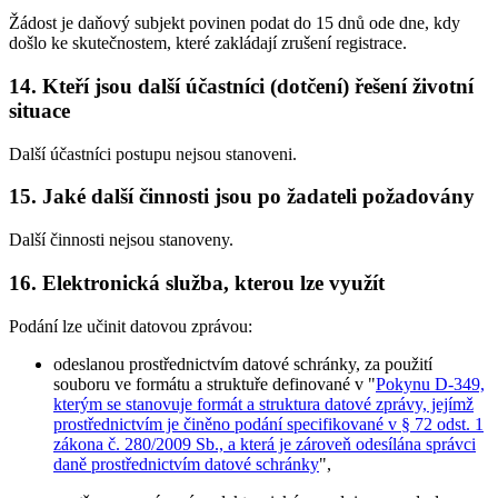
Žádost je daňový subjekt povinen podat do 15 dnů ode dne, kdy
došlo ke skutečnostem, které zakládají zrušení registrace.
14. Kteří jsou další účastníci (dotčení) řešení životní
situace
Další účastníci postupu nejsou stanoveni.
15. Jaké další činnosti jsou po žadateli požadovány
Další činnosti nejsou stanoveny.
16. Elektronická služba, kterou lze využít
Podání lze učinit datovou zprávou:
odeslanou prostřednictvím datové schránky, za použití
souboru ve formátu a struktuře definované v "
Pokynu D-349,
kterým se stanovuje formát a struktura datové zprávy, jejímž
prostřednictvím je činěno podání specifikované v § 72 odst. 1
zákona č. 280/2009 Sb., a která je zároveň odesílána správci
daně prostřednictvím datové schránky
",