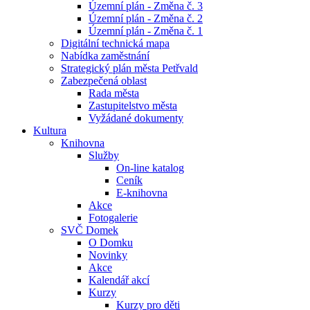
Územní plán - Změna č. 3
Územní plán - Změna č. 2
Územní plán - Změna č. 1
Digitální technická mapa
Nabídka zaměstnání
Strategický plán města Petřvald
Zabezpečená oblast
Rada města
Zastupitelstvo města
Vyžádané dokumenty
Kultura
Knihovna
Služby
On-line katalog
Ceník
E-knihovna
Akce
Fotogalerie
SVČ Domek
O Domku
Novinky
Akce
Kalendář akcí
Kurzy
Kurzy pro děti