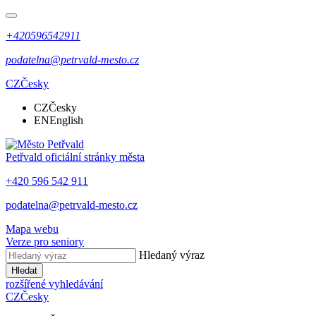
+420596542911
podatelna@petrvald-mesto.cz
CZ
Česky
CZ
Česky
EN
English
Petřvald
oficiální stránky města
+420 596 542 911
podatelna@petrvald-mesto.cz
Mapa webu
Verze pro seniory
Hledaný výraz
Hledat
rozšířené vyhledávání
CZ
Česky