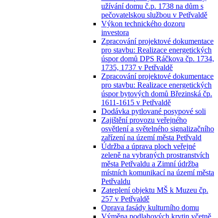
užívání domu č.p. 1738 na dům s
pečovatelskou službou v Petřvaldě
Výkon technického dozoru
investora
Zpracování projektové dokumentace
pro stavbu: Realizace energetických
úspor domů DPS Ráčkova čp. 1734,
1735, 1737 v Petřvaldě
Zpracování projektové dokumentace
pro stavbu: Realizace energetických
úspor bytových domů Březinská čp.
1611-1615 v Petřvaldě
Dodávka pytlované posypové soli
Zajištění provozu veřejného
osvětlení a světelného signalizačního
zařízení na území města Petřvald
Údržba a úprava ploch veřejné
zeleně na vybraných prostranstvích
města Petřvaldu a Zimní údržba
místních komunikací na území města
Petřvaldu
Zateplení objektu MŠ k Muzeu čp.
257 v Petřvaldě
Oprava fasády kulturního domu
Výměna podlahových krytin včetně