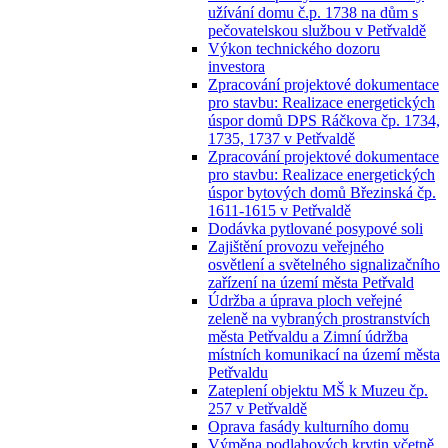
užívání domu č.p. 1738 na dům s
pečovatelskou službou v Petřvaldě
Výkon technického dozoru
investora
Zpracování projektové dokumentace
pro stavbu: Realizace energetických
úspor domů DPS Ráčkova čp. 1734,
1735, 1737 v Petřvaldě
Zpracování projektové dokumentace
pro stavbu: Realizace energetických
úspor bytových domů Březinská čp.
1611-1615 v Petřvaldě
Dodávka pytlované posypové soli
Zajištění provozu veřejného
osvětlení a světelného signalizačního
zařízení na území města Petřvald
Údržba a úprava ploch veřejné
zeleně na vybraných prostranstvích
města Petřvaldu a Zimní údržba
místních komunikací na území města
Petřvaldu
Zateplení objektu MŠ k Muzeu čp.
257 v Petřvaldě
Oprava fasády kulturního domu
Výměna podlahových krytin včetně