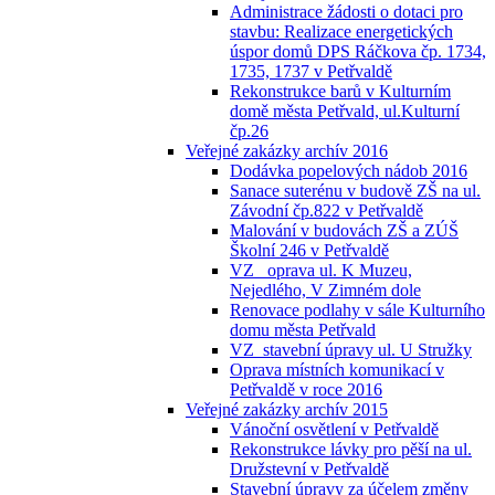
Administrace žádosti o dotaci pro
stavbu: Realizace energetických
úspor domů DPS Ráčkova čp. 1734,
1735, 1737 v Petřvaldě
Rekonstrukce barů v Kulturním
domě města Petřvald, ul.Kulturní
čp.26
Veřejné zakázky archív 2016
Dodávka popelových nádob 2016
Sanace suterénu v budově ZŠ na ul.
Závodní čp.822 v Petřvaldě
Malování v budovách ZŠ a ZÚŠ
Školní 246 v Petřvaldě
VZ_ oprava ul. K Muzeu,
Nejedlého, V Zimném dole
Renovace podlahy v sále Kulturního
domu města Petřvald
VZ_stavební úpravy ul. U Stružky
Oprava místních komunikací v
Petřvaldě v roce 2016
Veřejné zakázky archív 2015
Vánoční osvětlení v Petřvaldě
Rekonstrukce lávky pro pěší na ul.
Družstevní v Petřvaldě
Stavební úpravy za účelem změny