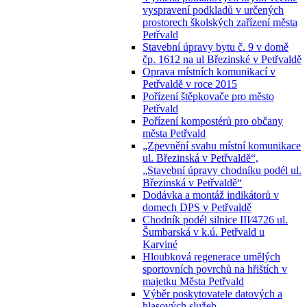
vyspravení podkladů v určených
prostorech školských zařízení města
Petřvald
Stavební úpravy bytu č. 9 v domě
čp. 1612 na ul Březinské v Petřvaldě
Oprava místních komunikací v
Petřvaldě v roce 2015
Pořízení štěpkovače pro město
Petřvald
Pořízení kompostérů pro občany
města Petřvald
„Zpevnění svahu místní komunikace
ul. Březinská v Petřvaldě“,
„Stavební úpravy chodníku podél ul.
Březinská v Petřvaldě“
Dodávka a montáž indikátorů v
domech DPS v Petřvaldě
Chodník podél silnice III⁄4726 ul.
Šumbarská v k.ú. Petřvald u
Karviné
Hloubková regenerace umělých
sportovních povrchů na hřištích v
majetku Města Petřvald
Výběr poskytovatele datových a
hlasových služeb