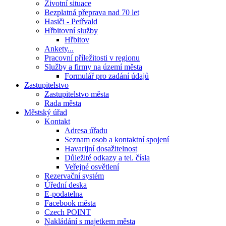
Životní situace
Bezplatná přeprava nad 70 let
Hasiči - Petřvald
Hřbitovní služby
Hřbitov
Ankety...
Pracovní příležitosti v regionu
Služby a firmy na území města
Formulář pro zadání údajů
Zastupitelstvo
Zastupitelstvo města
Rada města
Městský úřad
Kontakt
Adresa úřadu
Seznam osob a kontaktní spojení
Havarijní dosažitelnost
Důležité odkazy a tel. čísla
Veřejné osvětlení
Rezervační systém
Úřední deska
E-podatelna
Facebook města
Czech POINT
Nakládání s majetkem města