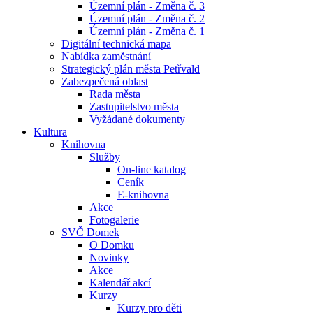
Územní plán - Změna č. 3
Územní plán - Změna č. 2
Územní plán - Změna č. 1
Digitální technická mapa
Nabídka zaměstnání
Strategický plán města Petřvald
Zabezpečená oblast
Rada města
Zastupitelstvo města
Vyžádané dokumenty
Kultura
Knihovna
Služby
On-line katalog
Ceník
E-knihovna
Akce
Fotogalerie
SVČ Domek
O Domku
Novinky
Akce
Kalendář akcí
Kurzy
Kurzy pro děti