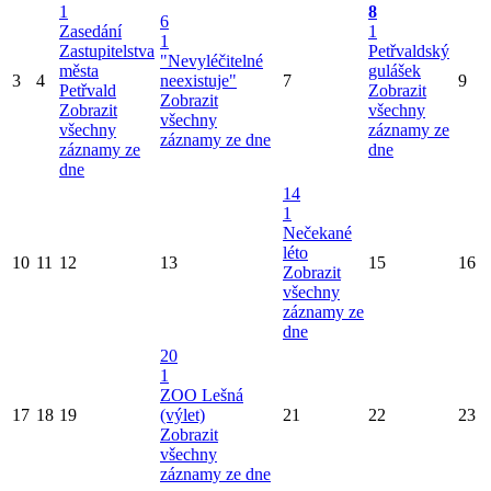
1
8
6
Zasedání
1
1
Zastupitelstva
Petřvaldský
"Nevyléčitelné
města
gulášek
3
4
neexistuje"
7
9
Petřvald
Zobrazit
Zobrazit
Zobrazit
všechny
všechny
všechny
záznamy ze
záznamy ze dne
záznamy ze
dne
dne
14
1
Nečekané
léto
10
11
12
13
15
16
Zobrazit
všechny
záznamy ze
dne
20
1
ZOO Lešná
17
18
19
(výlet)
21
22
23
Zobrazit
všechny
záznamy ze dne