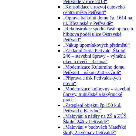
Petřvaldě v roce 2013“
„Konsolidace a rozvoj datového
centra města Petřvald“
„Oprava balkónů domu čp. 1614 na
ul. Březinské v Petřvaldě“
„Rekonstrukce spodní části oplocení
hřbitova podél ulice Ostravské,
Petřvald“
„Nákup upomínkových předmětů“
„Základní škola Petřvald, Školní
246 – stavební úpravy – výměna
oken a dveří – 3.etapa“
„Modernizace Kulturního domu
Petřvald – nákup 250 ks židlí“
„Příprava a tisk Petřvaldských
novin“
„Modernizace knihovny – stavební
úpravy, truhlářské a lakýrnické
práce“
„Zateplení objektu čp.150 k.ú.
Petřvald u Karviné“
„Malování a nátěry na ZŠ a ZÚŠ
Školní 246 v Petřvaldě“
„Malování v budovách Mateřské
školy 2.května v Petřvaldě“