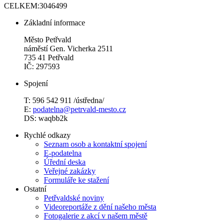
CELKEM:
3046499
Základní informace
Město Petřvald
náměstí Gen. Vicherka 2511
735 41 Petřvald
IČ: 297593
Spojení
T: 596 542 911 /ústředna/
E:
podatelna@petrvald-mesto.cz
DS: waqbb2k
Rychlé odkazy
Seznam osob a kontaktní spojení
E-podatelna
Úřední deska
Veřejné zakázky
Formuláře ke stažení
Ostatní
Petřvaldské noviny
Videoreportáže z dění našeho města
Fotogalerie z akcí v našem městě