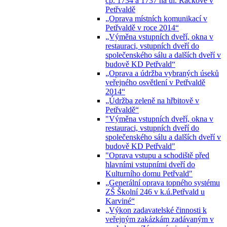
čp. 1734 a 1737 na ul. Ráčkove v
Petřvaldě
„Oprava místních komunikací v
Petřvaldě v roce 2014“
„Výměna vstupních dveří, okna v
restauraci, vstupních dveří do
společenského sálu a dalších dveří v
budově KD Petřvald“
„Oprava a údržba vybraných úseků
veřejného osvětlení v Petřvaldě
2014“
„Údržba zeleně na hřbitově v
Petřvaldě“
"Výměna vstupních dveří, okna v
restauraci, vstupních dveří do
společenského sálu a dalších dveří v
budově KD Petřvald"
"Oprava vstupu a schodiště před
hlavními vstupními dveří do
Kulturního domu Petřvald"
„Generální oprava topného systému
ZŠ Školní 246 v k.ú.Petřvald u
Karviné“
„Výkon zadavatelské činnosti k
veřejným zakázkám zadávaným v