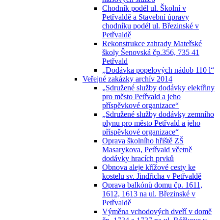
Chodník podél ul. Školní v
Petřvaldě a Stavební úpravy
chodníku podél ul. Březinské v
Petřvaldě
Rekonstrukce zahrady Mateřské
školy Šenovská čp.356, 735 41
Petřvald
„Dodávka popelových nádob 110 l“
Veřejné zakázky archív 2014
„Sdružené služby dodávky elektřiny
pro město Petřvald a jeho
příspěvkové organizace“
„Sdružené služby dodávky zemního
plynu pro město Petřvald a jeho
příspěvkové organizace“
Oprava školního hřiště ZŠ
Masarykova, Petřvald včetně
dodávky hracích prvků
Obnova aleje křížové cesty ke
kostelu sv. Jindřicha v Petřvaldě
Oprava balkónů domu čp. 1611,
1612, 1613 na ul. Březinské v
Petřvaldě
Výměna vchodových dveří v domě