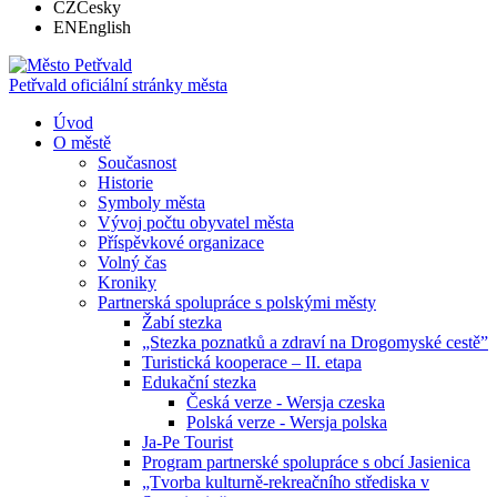
CZ
Česky
EN
English
Petřvald
oficiální stránky města
Úvod
O městě
Současnost
Historie
Symboly města
Vývoj počtu obyvatel města
Příspěvkové organizace
Volný čas
Kroniky
Partnerská spolupráce s polskými městy
Žabí stezka
„Stezka poznatků a zdraví na Drogomyské cestě”
Turistická kooperace – II. etapa
Edukační stezka
Česká verze - Wersja czeska
Polská verze - Wersja polska
Ja-Pe Tourist
Program partnerské spolupráce s obcí Jasienica
„Tvorba kulturně-rekreačního střediska v