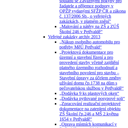
souladu se Závaznými pokyny pro
žadatele a příjemce podpory v
OPŽP vydanými SFŽP ČR a zákona
č. 137⁄2006 Sb., o veřejných
zakázkách, v platném znění"
„Malování a nátěry na ZŠ a ZÚŠ
Školní 246 v Petřvaldě“
Veřejné zakázky archív 2013
„Nákup osobního automobilu pro
potřeby MěÚ Petřvald“
„Projektová dokumentace pro
územní a stavební řízení a pro
provedení stavby včetně zajištění
platného územního rozhodnutí a
stavebního povolení pro stavbu –
Stavební úpravy za účelem změny
užívání domu čp.1738 na dům s
pečovatelskou službou v Petřvaldě“
„Dodávka 9 ks plastových oken“
„Dodávka pytlované posypové soli“
„Zpracování realizační projektové
dokumentace na zateplení objektu
ZŠ Školní čp.246 a MŠ 2.května
1654 v Petřvaldě“
„Oprava místních komunikací v