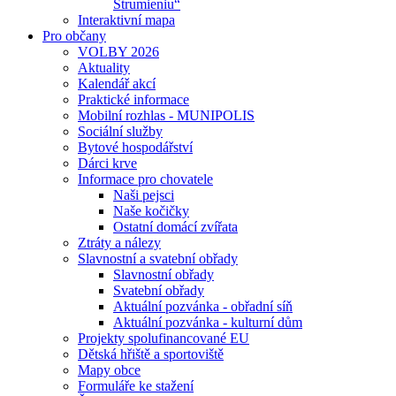
Strumieniu“
Interaktivní mapa
Pro občany
VOLBY 2026
Aktuality
Kalendář akcí
Praktické informace
Mobilní rozhlas - MUNIPOLIS
Sociální služby
Bytové hospodářství
Dárci krve
Informace pro chovatele
Naši pejsci
Naše kočičky
Ostatní domácí zvířata
Ztráty a nálezy
Slavnostní a svatební obřady
Slavnostní obřady
Svatební obřady
Aktuální pozvánka - obřadní síň
Aktuální pozvánka - kulturní dům
Projekty spolufinancované EU
Dětská hřiště a sportoviště
Mapy obce
Formuláře ke stažení