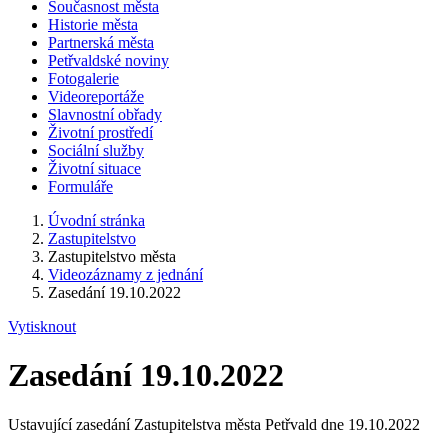
Současnost města
Historie města
Partnerská města
Petřvaldské noviny
Fotogalerie
Videoreportáže
Slavnostní obřady
Životní prostředí
Sociální služby
Životní situace
Formuláře
Úvodní stránka
Zastupitelstvo
Zastupitelstvo města
Videozáznamy z jednání
Zasedání 19.10.2022
Vytisknout
Zasedání 19.10.2022
Ustavující zasedání Zastupitelstva města Petřvald dne 19.10.2022