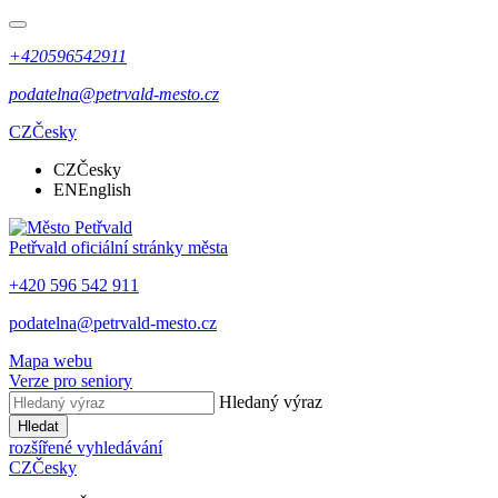
+420596542911
podatelna@petrvald-mesto.cz
CZ
Česky
CZ
Česky
EN
English
Petřvald
oficiální stránky města
+420 596 542 911
podatelna@petrvald-mesto.cz
Mapa webu
Verze pro seniory
Hledaný výraz
Hledat
rozšířené vyhledávání
CZ
Česky