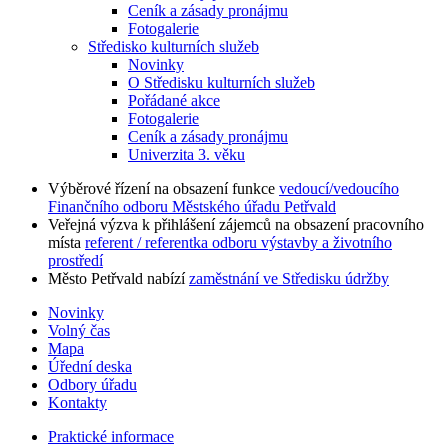
Ceník a zásady pronájmu
Fotogalerie
Středisko kulturních služeb
Novinky
O Středisku kulturních služeb
Pořádané akce
Fotogalerie
Ceník a zásady pronájmu
Univerzita 3. věku
Výběrové řízení na obsazení funkce
vedoucí/vedoucího
Finančního odboru Městského úřadu Petřvald
Veřejná výzva k přihlášení zájemců na obsazení pracovního
místa
referent / referentka odboru výstavby a životního
prostředí
Město Petřvald nabízí
zaměstnání ve Středisku údržby
Novinky
Volný čas
Mapa
Úřední deska
Odbory úřadu
Kontakty
Praktické informace