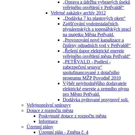
„Oprava a údržba vybraných úseků
veřejného osvětlení v Petřvaldě“
Veřejné zakázky archív 2012
„Dodávka 7 ks plastových oken“
Zajišťování vodoinstalačních,
plynárenských a topenářských prací
na majetku Města Petřvald.
„Provozování nové kanalizace a
čistírny odpadních vod v Petřvaldě“
„Řešení úspor elektrické energie
veřejného osvětlení města Petřvald“
„PETŘVALD - Podlesí -
zabezpečení sesuvu“
spolufinancované z dotačního
programu MŽP Povodně 2010
Výběr nejvhodnějšího dodavatele
elektrické energie a zemního plynu
pro Město Petřvald.
Dodávka pytlované posypové soli.
Veřejnoprávní smlouvy
Dotace z rozpočtu města
Poskytnuté dotace z rozpočtu města
Informace
Územní plány
Územní plán - Změna č. 4