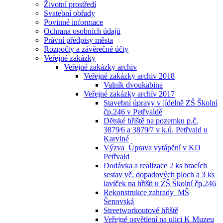
Životní prostředí
Svatební obřady
Povinné informace
Ochrana osobních údajů
Právní předpisy města
Rozpočty a závěrečné účty
Veřejné zakázky
Veřejné zakázky archiv
Veřejné zakázky archiv 2018
Valník dvoukabina
Veřejné zakázky archív 2017
Stavební úpravy v jídelně ZŠ Školní
čp.246 v Petřvaldě
Dětské hřiště na pozemku p.č.
3879⁄6 a 3879⁄7 v k.ú. Petřvald u
Karviné
Výzva_Úprava vytápění v KD
Petřvald
Dodávka a realizace 2 ks hracích
sestav vč. dopadových ploch a 3 ks
laviček na hřišti u ZŠ Školní čp.246
Rekonstrukce zahrady_MŠ
Šenovská
Streetworkoutové hřiště
Veřejné osvětlení na ulici K Muzeu