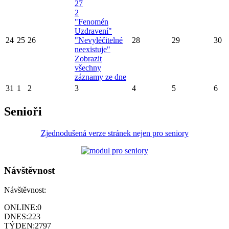
27
2
"Fenomén
Uzdravení"
24
25
26
"Nevyléčitelné
28
29
30
neexistuje"
Zobrazit
všechny
záznamy ze dne
31
1
2
3
4
5
6
Senioři
Zjednodušená verze stránek nejen pro seniory
Návštěvnost
Návštěvnost:
ONLINE:
0
DNES:
223
TÝDEN:
2797