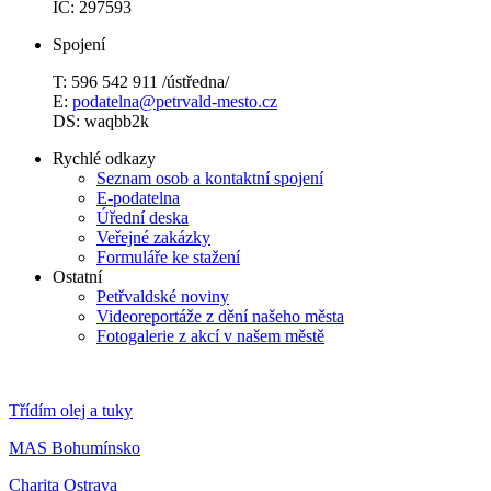
IČ: 297593
Spojení
T: 596 542 911 /ústředna/
E:
podatelna@petrvald-mesto.cz
DS: waqbb2k
Rychlé odkazy
Seznam osob a kontaktní spojení
E-podatelna
Úřední deska
Veřejné zakázky
Formuláře ke stažení
Ostatní
Petřvaldské noviny
Videoreportáže z dění našeho města
Fotogalerie z akcí v našem městě
Třídím olej a tuky
MAS Bohumínsko
Charita Ostrava