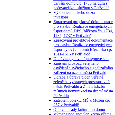
užívání domu č.p. 1738 na dům s
pečovatelskou službou v Petřvaldě
Výkon technického dozoru
investora
Zpracování projektové dokumentace
pro stavbu: Realizace energetických
úspor domů DPS Ráčkova čp. 1734,
1735, 1737 v Petřvaldě
Zpracování projektové dokumentace
pro stavbu: Realizace energetických
úspor bytových domů Březinská čp.
1611-1615 v Petřvaldě
Dodávka pytlované posypové soli
Zajištění provozu veřejného
osvětlení a světelného signalizačního
zařízení na území města Petřvald
Údržba a úprava ploch veřejné
zeleně na vybraných prostranstvích
města Petřvaldu a Zimní údržba
místních komunikací na území města
Petřvaldu
Zateplení objektu MŠ k Muzeu čp.
257 v Petřvaldě
Oprava fasády kulturního domu
Výměna podlahových krytin včetně