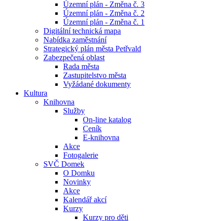
Územní plán - Změna č. 3
Územní plán - Změna č. 2
Územní plán - Změna č. 1
Digitální technická mapa
Nabídka zaměstnání
Strategický plán města Petřvald
Zabezpečená oblast
Rada města
Zastupitelstvo města
Vyžádané dokumenty
Kultura
Knihovna
Služby
On-line katalog
Ceník
E-knihovna
Akce
Fotogalerie
SVČ Domek
O Domku
Novinky
Akce
Kalendář akcí
Kurzy
Kurzy pro děti