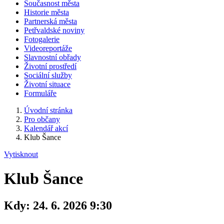
Současnost města
Historie města
Partnerská města
Petřvaldské noviny
Fotogalerie
Videoreportáže
Slavnostní obřady
Životní prostředí
Sociální služby
Životní situace
Formuláře
Úvodní stránka
Pro občany
Kalendář akcí
Klub Šance
Vytisknout
Klub Šance
Kdy:
24. 6. 2026 9:30