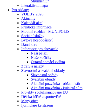
Strumieniu“
Interaktivní mapa
Pro občany
VOLBY 2026
Aktuality
Kalendář akcí
Praktické informace
Mobilní rozhlas - MUNIPOLIS
Sociální služby
Bytové hospodářství
Dárci krve
Informace pro chovatele
Naši pejsci
Naše kočičky
Ostatní domácí zvířata
Ztráty a nálezy
Slavnostní a svatební obřady
Slavnostní obřady
Svatební obřady
Aktuální pozvánka - obřadní síň
Aktuální pozvánka - kulturní dům
Projekty spolufinancované EU
Dětská hřiště a sportoviště
Mapy obce
Formuláře ke stažení