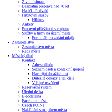
Životní situace
Bezplatná přeprava nad 70 let
Hasiči - Petřvald
Hřbitovní služby
Hřbitov
Ankety...
Pracovní příležitosti v regionu
Služby a firmy na území města
Formulář pro zadání údajů
Zastupitelstvo
Zastupitelstvo města
Rada města
Městský úřad
Kontakt
Adresa úřadu
Seznam osob a kontaktní spojení
Havarijní dosažitelnost
Důležité odkazy a tel. čísla
Veřejné osvětlení
Rezervační systém
Úřední deska
E-podatelna
Facebook města
Czech POINT
Nakládání s majetkem města