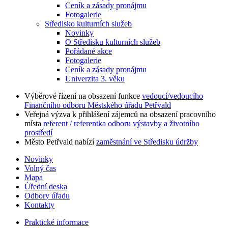
Ceník a zásady pronájmu
Fotogalerie
Středisko kulturních služeb
Novinky
O Středisku kulturních služeb
Pořádané akce
Fotogalerie
Ceník a zásady pronájmu
Univerzita 3. věku
Výběrové řízení na obsazení funkce
vedoucí/vedoucího
Finančního odboru Městského úřadu Petřvald
Veřejná výzva k přihlášení zájemců na obsazení pracovního
místa
referent / referentka odboru výstavby a životního
prostředí
Město Petřvald nabízí
zaměstnání ve Středisku údržby
Novinky
Volný čas
Mapa
Úřední deska
Odbory úřadu
Kontakty
Praktické informace