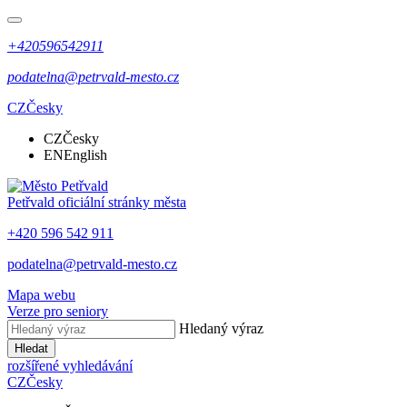
+420596542911
podatelna@petrvald-mesto.cz
CZ
Česky
CZ
Česky
EN
English
Petřvald
oficiální stránky města
+420 596 542 911
podatelna@petrvald-mesto.cz
Mapa webu
Verze pro seniory
Hledaný výraz
Hledat
rozšířené vyhledávání
CZ
Česky