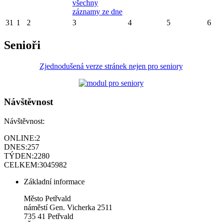
všechny
záznamy ze dne
31
1
2
3
4
5
6
Senioři
Zjednodušená verze stránek nejen pro seniory
Návštěvnost
Návštěvnost:
ONLINE:
2
DNES:
257
TÝDEN:
2280
CELKEM:
3045982
Základní informace
Město Petřvald
náměstí Gen. Vicherka 2511
735 41 Petřvald