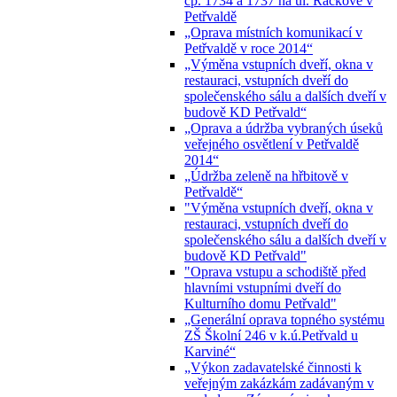
čp. 1734 a 1737 na ul. Ráčkove v
Petřvaldě
„Oprava místních komunikací v
Petřvaldě v roce 2014“
„Výměna vstupních dveří, okna v
restauraci, vstupních dveří do
společenského sálu a dalších dveří v
budově KD Petřvald“
„Oprava a údržba vybraných úseků
veřejného osvětlení v Petřvaldě
2014“
„Údržba zeleně na hřbitově v
Petřvaldě“
"Výměna vstupních dveří, okna v
restauraci, vstupních dveří do
společenského sálu a dalších dveří v
budově KD Petřvald"
"Oprava vstupu a schodiště před
hlavními vstupními dveří do
Kulturního domu Petřvald"
„Generální oprava topného systému
ZŠ Školní 246 v k.ú.Petřvald u
Karviné“
„Výkon zadavatelské činnosti k
veřejným zakázkám zadávaným v