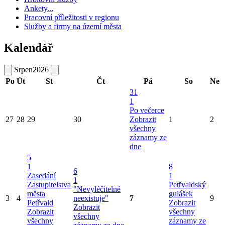
Ankety...
Pracovní příležitosti v regionu
Služby a firmy na území města
Kalendář
Srpen
2026
Po
Út
St
Čt
Pá
So
Ne
31
1
Po večerce
27
28
29
30
Zobrazit
1
2
všechny
záznamy ze
dne
5
1
8
6
Zasedání
1
1
Zastupitelstva
Petřvaldský
"Nevyléčitelné
města
gulášek
3
4
neexistuje"
7
9
Petřvald
Zobrazit
Zobrazit
Zobrazit
všechny
všechny
všechny
záznamy ze