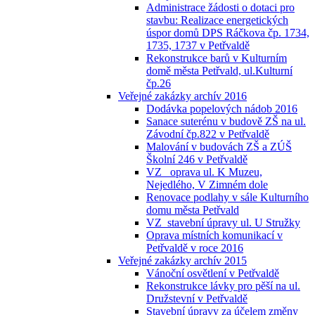
Administrace žádosti o dotaci pro
stavbu: Realizace energetických
úspor domů DPS Ráčkova čp. 1734,
1735, 1737 v Petřvaldě
Rekonstrukce barů v Kulturním
domě města Petřvald, ul.Kulturní
čp.26
Veřejné zakázky archív 2016
Dodávka popelových nádob 2016
Sanace suterénu v budově ZŠ na ul.
Závodní čp.822 v Petřvaldě
Malování v budovách ZŠ a ZÚŠ
Školní 246 v Petřvaldě
VZ_ oprava ul. K Muzeu,
Nejedlého, V Zimném dole
Renovace podlahy v sále Kulturního
domu města Petřvald
VZ_stavební úpravy ul. U Stružky
Oprava místních komunikací v
Petřvaldě v roce 2016
Veřejné zakázky archív 2015
Vánoční osvětlení v Petřvaldě
Rekonstrukce lávky pro pěší na ul.
Družstevní v Petřvaldě
Stavební úpravy za účelem změny