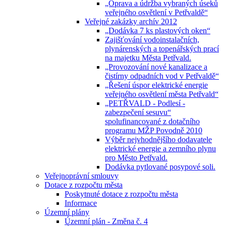
„Oprava a údržba vybraných úseků
veřejného osvětlení v Petřvaldě“
Veřejné zakázky archív 2012
„Dodávka 7 ks plastových oken“
Zajišťování vodoinstalačních,
plynárenských a topenářských prací
na majetku Města Petřvald.
„Provozování nové kanalizace a
čistírny odpadních vod v Petřvaldě“
„Řešení úspor elektrické energie
veřejného osvětlení města Petřvald“
„PETŘVALD - Podlesí -
zabezpečení sesuvu“
spolufinancované z dotačního
programu MŽP Povodně 2010
Výběr nejvhodnějšího dodavatele
elektrické energie a zemního plynu
pro Město Petřvald.
Dodávka pytlované posypové soli.
Veřejnoprávní smlouvy
Dotace z rozpočtu města
Poskytnuté dotace z rozpočtu města
Informace
Územní plány
Územní plán - Změna č. 4