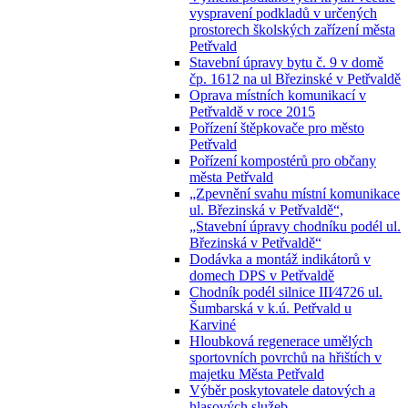
vyspravení podkladů v určených
prostorech školských zařízení města
Petřvald
Stavební úpravy bytu č. 9 v domě
čp. 1612 na ul Březinské v Petřvaldě
Oprava místních komunikací v
Petřvaldě v roce 2015
Pořízení štěpkovače pro město
Petřvald
Pořízení kompostérů pro občany
města Petřvald
„Zpevnění svahu místní komunikace
ul. Březinská v Petřvaldě“,
„Stavební úpravy chodníku podél ul.
Březinská v Petřvaldě“
Dodávka a montáž indikátorů v
domech DPS v Petřvaldě
Chodník podél silnice III⁄4726 ul.
Šumbarská v k.ú. Petřvald u
Karviné
Hloubková regenerace umělých
sportovních povrchů na hřištích v
majetku Města Petřvald
Výběr poskytovatele datových a
hlasových služeb