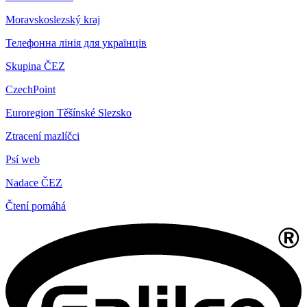
Moravskoslezský kraj
Телефонна лінія для українців
Skupina ČEZ
CzechPoint
Euroregion Těšínské Slezsko
Ztracení mazlíčci
Psí web
Nadace ČEZ
Čtení pomáhá