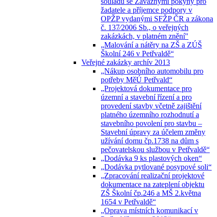
souladu se Závaznými pokyny pro
žadatele a příjemce podpory v
OPŽP vydanými SFŽP ČR a zákona
č. 137⁄2006 Sb., o veřejných
zakázkách, v platném znění"
„Malování a nátěry na ZŠ a ZÚŠ
Školní 246 v Petřvaldě“
Veřejné zakázky archív 2013
„Nákup osobního automobilu pro
potřeby MěÚ Petřvald“
„Projektová dokumentace pro
územní a stavební řízení a pro
provedení stavby včetně zajištění
platného územního rozhodnutí a
stavebního povolení pro stavbu –
Stavební úpravy za účelem změny
užívání domu čp.1738 na dům s
pečovatelskou službou v Petřvaldě“
„Dodávka 9 ks plastových oken“
„Dodávka pytlované posypové soli“
„Zpracování realizační projektové
dokumentace na zateplení objektu
ZŠ Školní čp.246 a MŠ 2.května
1654 v Petřvaldě“
„Oprava místních komunikací v