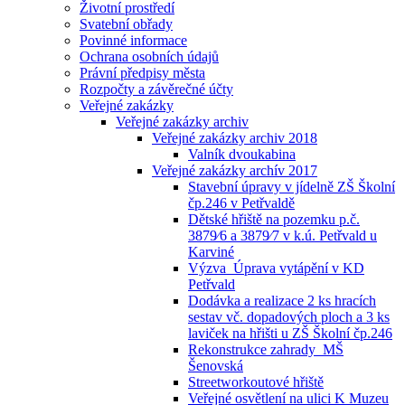
Životní prostředí
Svatební obřady
Povinné informace
Ochrana osobních údajů
Právní předpisy města
Rozpočty a závěrečné účty
Veřejné zakázky
Veřejné zakázky archiv
Veřejné zakázky archiv 2018
Valník dvoukabina
Veřejné zakázky archív 2017
Stavební úpravy v jídelně ZŠ Školní
čp.246 v Petřvaldě
Dětské hřiště na pozemku p.č.
3879⁄6 a 3879⁄7 v k.ú. Petřvald u
Karviné
Výzva_Úprava vytápění v KD
Petřvald
Dodávka a realizace 2 ks hracích
sestav vč. dopadových ploch a 3 ks
laviček na hřišti u ZŠ Školní čp.246
Rekonstrukce zahrady_MŠ
Šenovská
Streetworkoutové hřiště
Veřejné osvětlení na ulici K Muzeu