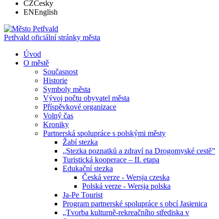
CZ
Česky
EN
English
Petřvald
oficiální stránky města
Úvod
O městě
Současnost
Historie
Symboly města
Vývoj počtu obyvatel města
Příspěvkové organizace
Volný čas
Kroniky
Partnerská spolupráce s polskými městy
Žabí stezka
„Stezka poznatků a zdraví na Drogomyské cestě”
Turistická kooperace – II. etapa
Edukační stezka
Česká verze - Wersja czeska
Polská verze - Wersja polska
Ja-Pe Tourist
Program partnerské spolupráce s obcí Jasienica
„Tvorba kulturně-rekreačního střediska v