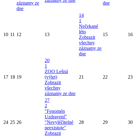
záznamy ze dne
záznamy ze
dne
dne
14
1
Nečekané
léto
10
11
12
13
15
16
Zobrazit
všechny
záznamy ze
dne
20
1
ZOO Lešná
17
18
19
(výlet)
21
22
23
Zobrazit
všechny
záznamy ze dne
27
2
"Fenomén
Uzdravení"
24
25
26
"Nevyléčitelné
28
29
30
neexistuje"
Zobrazit