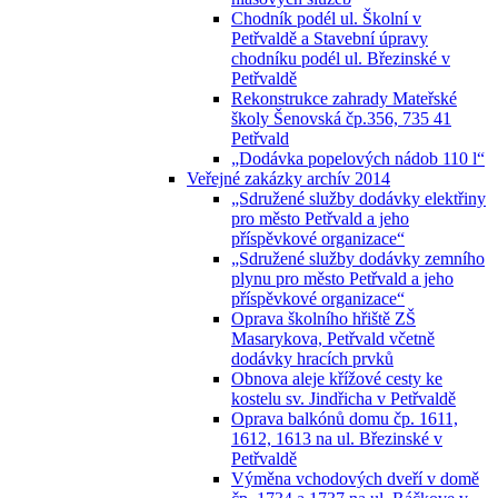
Chodník podél ul. Školní v
Petřvaldě a Stavební úpravy
chodníku podél ul. Březinské v
Petřvaldě
Rekonstrukce zahrady Mateřské
školy Šenovská čp.356, 735 41
Petřvald
„Dodávka popelových nádob 110 l“
Veřejné zakázky archív 2014
„Sdružené služby dodávky elektřiny
pro město Petřvald a jeho
příspěvkové organizace“
„Sdružené služby dodávky zemního
plynu pro město Petřvald a jeho
příspěvkové organizace“
Oprava školního hřiště ZŠ
Masarykova, Petřvald včetně
dodávky hracích prvků
Obnova aleje křížové cesty ke
kostelu sv. Jindřicha v Petřvaldě
Oprava balkónů domu čp. 1611,
1612, 1613 na ul. Březinské v
Petřvaldě
Výměna vchodových dveří v domě