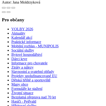
Autor:
Jana Moldrzyková
Pro občany
VOLBY 2026
Aktuality
Kalendář akcí
Praktické informace
Mobilní rozhlas - MUNIPOLIS
Sociální služby
Bytové hospodářství
Dárci krve
Informace pro chovatele
Ztráty a nálezy
Slavnostní a svatební obřady
Projekty spolufinancované EU
Dětská hřiště a sportoviště
Mapy obce
Formuláře ke stažení
Životní situace
Bezplatná přeprava nad 70 let
Hasiči - Petřvald
Hřbitovní služby