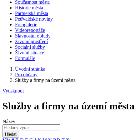
Současnost města
Historie města
Partnerská města
Petřvaldské noviny
Fotogalerie
Videoreportáže
Slavnostní obřady
Životní prostředí
Sociální služby
Životní situace
Formuláře
Úvodní stránka
Pro občany
Služby a firmy na území města
Vytisknout
Služby a firmy na území města
Název
Hledat