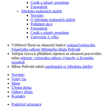
Ceník a zásady pronájmu
Fotogalerie
Středisko kulturních služeb
Novinky
O Středisku kulturních služeb
Pořádané akce
Fotogalerie
Ceník a zásady pronájmu
Univerzita 3. věku
Výběrové řízení na obsazení funkce
vedoucí/vedoucího
Finančního odboru Městského úřadu Petřvald
Veřejná výzva k přihlášení zájemců na obsazení pracovního
místa
referent / referentka odboru výstavby a životního
prostředí
Město Petřvald nabízí
zaměstnání ve Středisku údržby
Novinky
Volný čas
Mapa
Úřední deska
Odbory úřadu
Kontakty
Praktické informace