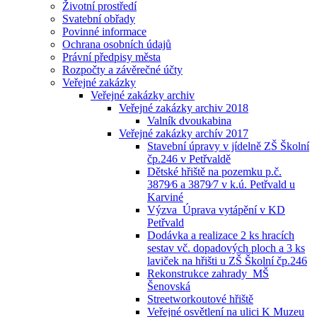
Životní prostředí
Svatební obřady
Povinné informace
Ochrana osobních údajů
Právní předpisy města
Rozpočty a závěrečné účty
Veřejné zakázky
Veřejné zakázky archiv
Veřejné zakázky archiv 2018
Valník dvoukabina
Veřejné zakázky archív 2017
Stavební úpravy v jídelně ZŠ Školní
čp.246 v Petřvaldě
Dětské hřiště na pozemku p.č.
3879⁄6 a 3879⁄7 v k.ú. Petřvald u
Karviné
Výzva_Úprava vytápění v KD
Petřvald
Dodávka a realizace 2 ks hracích
sestav vč. dopadových ploch a 3 ks
laviček na hřišti u ZŠ Školní čp.246
Rekonstrukce zahrady_MŠ
Šenovská
Streetworkoutové hřiště
Veřejné osvětlení na ulici K Muzeu