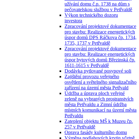
užívání domu č.p. 1738 na dům s
pečovatelskou službou v Petřvaldě
Výkon technického dozoru
investora
Zpracování projektové dokumentace
pro stavbu: Realizace energetických
úspor domů DPS Ráčkova čp. 1734,
1735, 1737 v Petřvaldě
Zpracování projektové dokumentace
pro stavbu: Realizace energetických
úspor bytových domů Březinská čp.
1611-1615 v Petřvaldě
Dodávka pytlované posypové soli
Zajištění provozu veřejného
osvětlení a světelného signalizačního
zařízení na území města Petřvald
Údržba a úprava ploch veřejné
zeleně na vybraných prostranstvích
města Petřvaldu a Zimní údržba
místních komunikací na území města
Petřvaldu
Zateplení objektu MŠ k Muzeu čp.
257 v Petřvaldě
Oprava fasády kulturního domu
Výměna podlahových krytin včetně