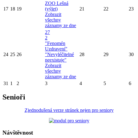
ZOO Lešná
17
18
19
(výlet)
21
22
23
Zobrazit
všechny
záznamy ze dne
27
2
"Fenomén
Uzdravení"
24
25
26
"Nevyléčitelné
28
29
30
neexistuje"
Zobrazit
všechny
záznamy ze dne
31
1
2
3
4
5
6
Senioři
Zjednodušená verze stránek nejen pro seniory
Návštěvnost