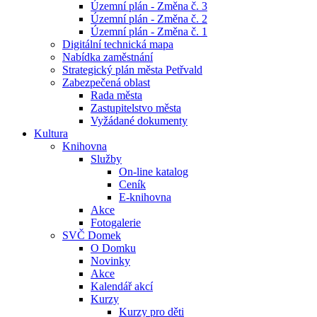
Územní plán - Změna č. 3
Územní plán - Změna č. 2
Územní plán - Změna č. 1
Digitální technická mapa
Nabídka zaměstnání
Strategický plán města Petřvald
Zabezpečená oblast
Rada města
Zastupitelstvo města
Vyžádané dokumenty
Kultura
Knihovna
Služby
On-line katalog
Ceník
E-knihovna
Akce
Fotogalerie
SVČ Domek
O Domku
Novinky
Akce
Kalendář akcí
Kurzy
Kurzy pro děti