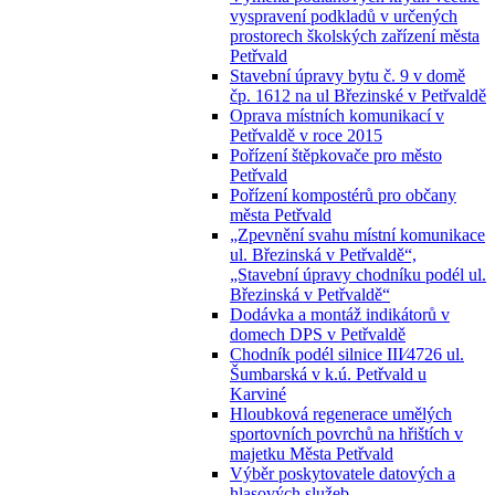
vyspravení podkladů v určených
prostorech školských zařízení města
Petřvald
Stavební úpravy bytu č. 9 v domě
čp. 1612 na ul Březinské v Petřvaldě
Oprava místních komunikací v
Petřvaldě v roce 2015
Pořízení štěpkovače pro město
Petřvald
Pořízení kompostérů pro občany
města Petřvald
„Zpevnění svahu místní komunikace
ul. Březinská v Petřvaldě“,
„Stavební úpravy chodníku podél ul.
Březinská v Petřvaldě“
Dodávka a montáž indikátorů v
domech DPS v Petřvaldě
Chodník podél silnice III⁄4726 ul.
Šumbarská v k.ú. Petřvald u
Karviné
Hloubková regenerace umělých
sportovních povrchů na hřištích v
majetku Města Petřvald
Výběr poskytovatele datových a
hlasových služeb