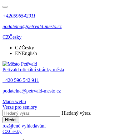
+420596542911
podatelna@petrvald-mesto.cz
CZ
Česky
CZ
Česky
EN
English
Petřvald
oficiální stránky města
+420 596 542 911
podatelna@petrvald-mesto.cz
Mapa webu
Verze pro seniory
Hledaný výraz
Hledat
rozšířené vyhledávání
CZ
Česky