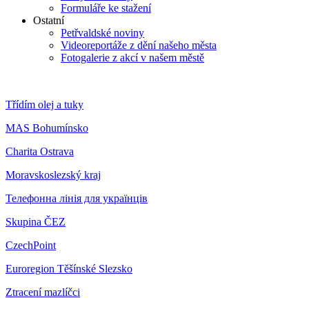
Formuláře ke stažení
Ostatní
Petřvaldské noviny
Videoreportáže z dění našeho města
Fotogalerie z akcí v našem městě
Třídím olej a tuky
MAS Bohumínsko
Charita Ostrava
Moravskoslezský kraj
Телефонна лінія для українців
Skupina ČEZ
CzechPoint
Euroregion Těšínské Slezsko
Ztracení mazlíčci