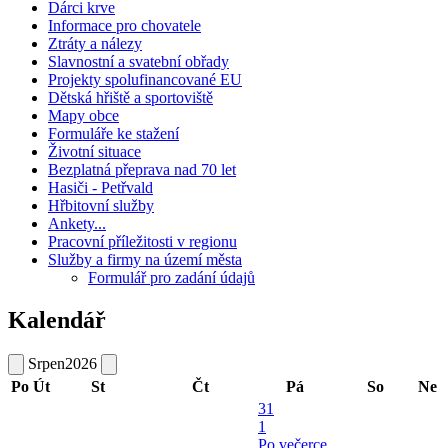
Dárci krve
Informace pro chovatele
Ztráty a nálezy
Slavnostní a svatební obřady
Projekty spolufinancované EU
Dětská hřiště a sportoviště
Mapy obce
Formuláře ke stažení
Životní situace
Bezplatná přeprava nad 70 let
Hasiči - Petřvald
Hřbitovní služby
Ankety...
Pracovní příležitosti v regionu
Služby a firmy na území města
Formulář pro zadání údajů
Kalendář
Srpen
2026
Po
Út
St
Čt
Pá
So
Ne
31
1
Po večerce