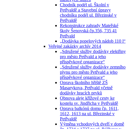
Chodník podél ul. Školní v
Petřvaldě a Stavební úpravy
chodníku podél ul. Březinské v
Petřvaldě
Rekonstrukce zahrady Mateřské
školy Šenovská čp.356, 735 41
Petřvald
„Dodávka popelových nádob 110 l“
Veřejné zakázky archív 2014
„Sdružené služby dodávky elektřiny
pro město Petřvald a jeho
příspěvkové organizace“
„Sdružené služby dodávky zemního
plynu pro město Petřvald a jeho
příspěvkové organizace“
Oprava školního hřiště ZŠ
Masarykova, Petřvald včetně
dodávky hracích prvků
Obnova aleje křížové cesty ke
kostelu sv. Jindřicha v Petřvaldě
Oprava balkónů domu čp. 1611,
1612, 1613 na ul. Březinské v
Petřvaldě
Výměna vchodových dveří v domě