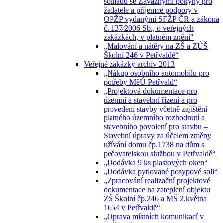
souladu se Závaznými pokyny pro
žadatele a příjemce podpory v
OPŽP vydanými SFŽP ČR a zákona
č. 137⁄2006 Sb., o veřejných
zakázkách, v platném znění"
„Malování a nátěry na ZŠ a ZÚŠ
Školní 246 v Petřvaldě“
Veřejné zakázky archív 2013
„Nákup osobního automobilu pro
potřeby MěÚ Petřvald“
„Projektová dokumentace pro
územní a stavební řízení a pro
provedení stavby včetně zajištění
platného územního rozhodnutí a
stavebního povolení pro stavbu –
Stavební úpravy za účelem změny
užívání domu čp.1738 na dům s
pečovatelskou službou v Petřvaldě“
„Dodávka 9 ks plastových oken“
„Dodávka pytlované posypové soli“
„Zpracování realizační projektové
dokumentace na zateplení objektu
ZŠ Školní čp.246 a MŠ 2.května
1654 v Petřvaldě“
„Oprava místních komunikací v