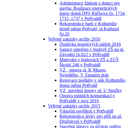
Administrace žádosti o dotaci pro
stavbu: Realizace energetických
úspor domů DPS Ráčkova čp. 1734,
1735, 1737 v Petřvaldě
Rekonstrukce barů v Kulturním
domě města Petřvald, ul.Kulturní
čp.26
Veřejné zakázky archív 2016
Dodávka popelových nádob 2016
Sanace suterénu v budově ZŠ na ul.
Závodní čp.822 v Petřvaldě
Malování v budovách ZŠ a ZÚŠ
Školní 246 v Petřvaldě
VZ_ oprava ul. K Muzeu,
Nejedlého, V Zimném dole
Renovace podlahy v sále Kulturního
domu města Petřvald
VZ_stavební úpravy ul. U Stružky
Oprava místních komunikací v
Petřvaldě v roce 2016
Veřejné zakázky archív 2015
Vánoční osvětlení v Petřvaldě
Rekonstrukce lávky pro pěší na ul.
Družstevní v Petřvaldě
Stavební úpravy za účelem změny