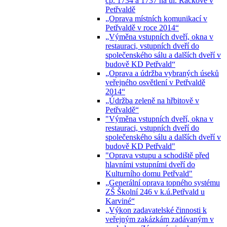
čp. 1734 a 1737 na ul. Ráčkove v
Petřvaldě
„Oprava místních komunikací v
Petřvaldě v roce 2014“
„Výměna vstupních dveří, okna v
restauraci, vstupních dveří do
společenského sálu a dalších dveří v
budově KD Petřvald“
„Oprava a údržba vybraných úseků
veřejného osvětlení v Petřvaldě
2014“
„Údržba zeleně na hřbitově v
Petřvaldě“
"Výměna vstupních dveří, okna v
restauraci, vstupních dveří do
společenského sálu a dalších dveří v
budově KD Petřvald"
"Oprava vstupu a schodiště před
hlavními vstupními dveří do
Kulturního domu Petřvald"
„Generální oprava topného systému
ZŠ Školní 246 v k.ú.Petřvald u
Karviné“
„Výkon zadavatelské činnosti k
veřejným zakázkám zadávaným v