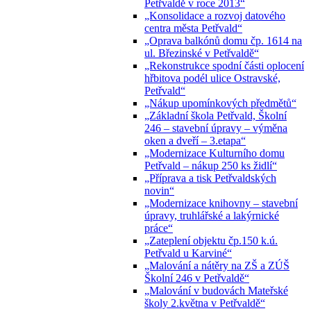
Petřvaldě v roce 2013“
„Konsolidace a rozvoj datového
centra města Petřvald“
„Oprava balkónů domu čp. 1614 na
ul. Březinské v Petřvaldě“
„Rekonstrukce spodní části oplocení
hřbitova podél ulice Ostravské,
Petřvald“
„Nákup upomínkových předmětů“
„Základní škola Petřvald, Školní
246 – stavební úpravy – výměna
oken a dveří – 3.etapa“
„Modernizace Kulturního domu
Petřvald – nákup 250 ks židlí“
„Příprava a tisk Petřvaldských
novin“
„Modernizace knihovny – stavební
úpravy, truhlářské a lakýrnické
práce“
„Zateplení objektu čp.150 k.ú.
Petřvald u Karviné“
„Malování a nátěry na ZŠ a ZÚŠ
Školní 246 v Petřvaldě“
„Malování v budovách Mateřské
školy 2.května v Petřvaldě“