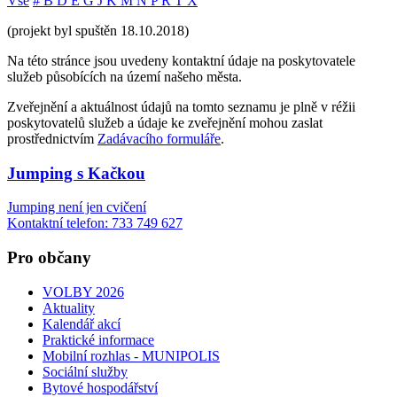
Vše
#
B
D
E
G
J
K
M
N
P
R
T
X
(projekt byl spuštěn 18.10.2018)
Na této stránce jsou uvedeny kontaktní údaje na poskytovatele
služeb působících na území našeho města.
Zveřejnění a aktuálnost údajů na tomto seznamu je plně v réžii
poskytovatelů služeb a údaje ke zveřejnění mohou zaslat
prostřednictvím
Zadávacího formuláře
.
Jumping s Kačkou
Jumping není jen cvičení
Kontaktní telefon: 733 749 627
Pro občany
VOLBY 2026
Aktuality
Kalendář akcí
Praktické informace
Mobilní rozhlas - MUNIPOLIS
Sociální služby
Bytové hospodářství