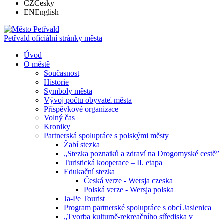
CZ
Česky
EN
English
Petřvald
oficiální stránky města
Úvod
O městě
Současnost
Historie
Symboly města
Vývoj počtu obyvatel města
Příspěvkové organizace
Volný čas
Kroniky
Partnerská spolupráce s polskými městy
Žabí stezka
„Stezka poznatků a zdraví na Drogomyské cestě”
Turistická kooperace – II. etapa
Edukační stezka
Česká verze - Wersja czeska
Polská verze - Wersja polska
Ja-Pe Tourist
Program partnerské spolupráce s obcí Jasienica
„Tvorba kulturně-rekreačního střediska v