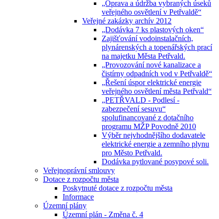
„Oprava a údržba vybraných úseků
veřejného osvětlení v Petřvaldě“
Veřejné zakázky archív 2012
„Dodávka 7 ks plastových oken“
Zajišťování vodoinstalačních,
plynárenských a topenářských prací
na majetku Města Petřvald.
„Provozování nové kanalizace a
čistírny odpadních vod v Petřvaldě“
„Řešení úspor elektrické energie
veřejného osvětlení města Petřvald“
„PETŘVALD - Podlesí -
zabezpečení sesuvu“
spolufinancované z dotačního
programu MŽP Povodně 2010
Výběr nejvhodnějšího dodavatele
elektrické energie a zemního plynu
pro Město Petřvald.
Dodávka pytlované posypové soli.
Veřejnoprávní smlouvy
Dotace z rozpočtu města
Poskytnuté dotace z rozpočtu města
Informace
Územní plány
Územní plán - Změna č. 4