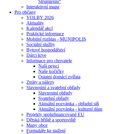
Strumieniu“
Interaktivní mapa
Pro občany
VOLBY 2026
Aktuality
Kalendář akcí
Praktické informace
Mobilní rozhlas - MUNIPOLIS
Sociální služby
Bytové hospodářství
Dárci krve
Informace pro chovatele
Naši pejsci
Naše kočičky
Ostatní domácí zvířata
Ztráty a nálezy
Slavnostní a svatební obřady
Slavnostní obřady
Svatební obřady
Aktuální pozvánka - obřadní síň
Aktuální pozvánka - kulturní dům
Projekty spolufinancované EU
Dětská hřiště a sportoviště
Mapy obce
Formuláře ke stažení