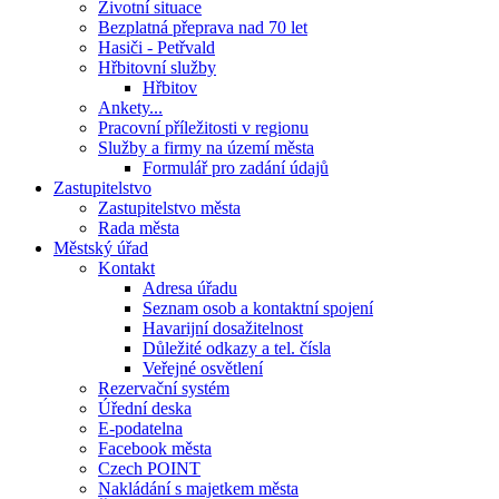
Životní situace
Bezplatná přeprava nad 70 let
Hasiči - Petřvald
Hřbitovní služby
Hřbitov
Ankety...
Pracovní příležitosti v regionu
Služby a firmy na území města
Formulář pro zadání údajů
Zastupitelstvo
Zastupitelstvo města
Rada města
Městský úřad
Kontakt
Adresa úřadu
Seznam osob a kontaktní spojení
Havarijní dosažitelnost
Důležité odkazy a tel. čísla
Veřejné osvětlení
Rezervační systém
Úřední deska
E-podatelna
Facebook města
Czech POINT
Nakládání s majetkem města