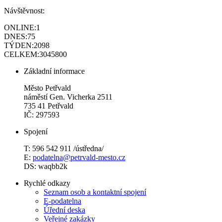
Návštěvnost:
ONLINE:
1
DNES:
75
TÝDEN:
2098
CELKEM:
3045800
Základní informace
Město Petřvald
náměstí Gen. Vicherka 2511
735 41 Petřvald
IČ: 297593
Spojení
T: 596 542 911 /ústředna/
E:
podatelna@petrvald-mesto.cz
DS: waqbb2k
Rychlé odkazy
Seznam osob a kontaktní spojení
E-podatelna
Úřední deska
Veřejné zakázky