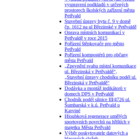
vyspravení podkladů v určených
prostorech školských zařízení města
Petřvald
Stavební úpravy bytu č. 9 v domě
čp. 1612 na ul Březinské v Petřvaldě
Oprava místních komunikací v
Petřvaldě v roce 2015
Pořízení štěpkovače pro město
Petřvald
Pořízení kompostérů pro občany
města Petřvald
„Zpevnění svahu místní komunikace
ul. Březinská v Petřvaldě“,
„Stavební úpravy chodníku podél ul.
Březinská v Petřvaldě“
Dodávka a montáž indikátorů v
domech DPS v Petřvaldě
Chodník podél silnice III⁄4726 ul.
Šumbarská v k.ú. Petřvald u
Karviné
Hloubková regenerace umělých
sportovních povrchů na hřištích v
majetku Města Petřvald
Výběr poskytovatele datových a
hlasových služeb