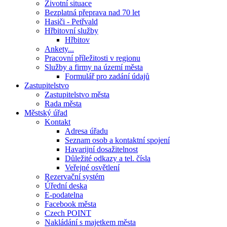
Životní situace
Bezplatná přeprava nad 70 let
Hasiči - Petřvald
Hřbitovní služby
Hřbitov
Ankety...
Pracovní příležitosti v regionu
Služby a firmy na území města
Formulář pro zadání údajů
Zastupitelstvo
Zastupitelstvo města
Rada města
Městský úřad
Kontakt
Adresa úřadu
Seznam osob a kontaktní spojení
Havarijní dosažitelnost
Důležité odkazy a tel. čísla
Veřejné osvětlení
Rezervační systém
Úřední deska
E-podatelna
Facebook města
Czech POINT
Nakládání s majetkem města