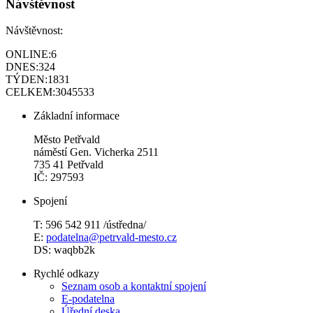
Návštěvnost
Návštěvnost:
ONLINE:
6
DNES:
324
TÝDEN:
1831
CELKEM:
3045533
Základní informace
Město Petřvald
náměstí Gen. Vicherka 2511
735 41 Petřvald
IČ: 297593
Spojení
T: 596 542 911 /ústředna/
E:
podatelna@petrvald-mesto.cz
DS: waqbb2k
Rychlé odkazy
Seznam osob a kontaktní spojení
E-podatelna
Úřední deska