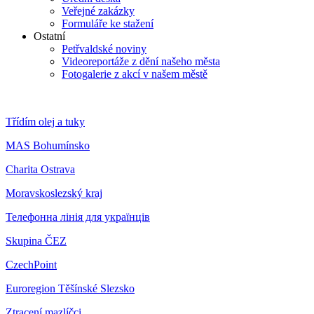
Veřejné zakázky
Formuláře ke stažení
Ostatní
Petřvaldské noviny
Videoreportáže z dění našeho města
Fotogalerie z akcí v našem městě
Třídím olej a tuky
MAS Bohumínsko
Charita Ostrava
Moravskoslezský kraj
Телефонна лінія для українців
Skupina ČEZ
CzechPoint
Euroregion Těšínské Slezsko
Ztracení mazlíčci