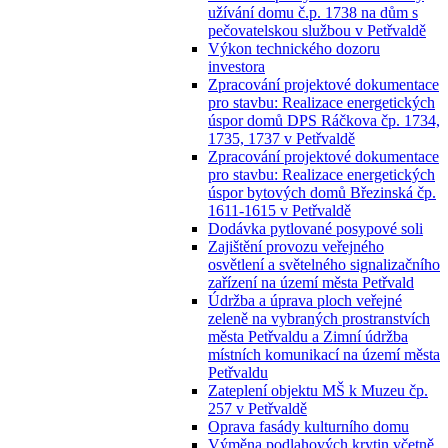
užívání domu č.p. 1738 na dům s
pečovatelskou službou v Petřvaldě
Výkon technického dozoru
investora
Zpracování projektové dokumentace
pro stavbu: Realizace energetických
úspor domů DPS Ráčkova čp. 1734,
1735, 1737 v Petřvaldě
Zpracování projektové dokumentace
pro stavbu: Realizace energetických
úspor bytových domů Březinská čp.
1611-1615 v Petřvaldě
Dodávka pytlované posypové soli
Zajištění provozu veřejného
osvětlení a světelného signalizačního
zařízení na území města Petřvald
Údržba a úprava ploch veřejné
zeleně na vybraných prostranstvích
města Petřvaldu a Zimní údržba
místních komunikací na území města
Petřvaldu
Zateplení objektu MŠ k Muzeu čp.
257 v Petřvaldě
Oprava fasády kulturního domu
Výměna podlahových krytin včetně