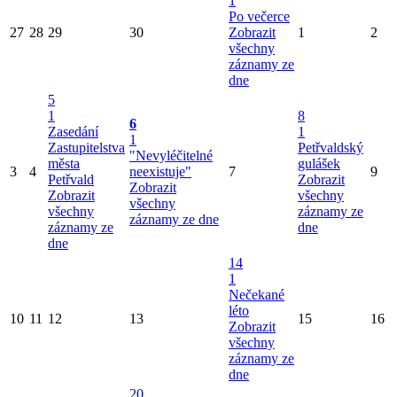
1
Po večerce
27
28
29
30
Zobrazit
1
2
všechny
záznamy ze
dne
5
1
8
6
Zasedání
1
1
Zastupitelstva
Petřvaldský
"Nevyléčitelné
města
gulášek
3
4
neexistuje"
7
9
Petřvald
Zobrazit
Zobrazit
Zobrazit
všechny
všechny
všechny
záznamy ze
záznamy ze dne
záznamy ze
dne
dne
14
1
Nečekané
léto
10
11
12
13
15
16
Zobrazit
všechny
záznamy ze
dne
20