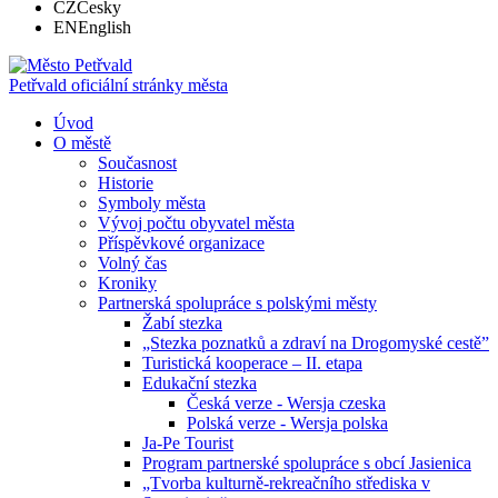
CZ
Česky
EN
English
Petřvald
oficiální stránky města
Úvod
O městě
Současnost
Historie
Symboly města
Vývoj počtu obyvatel města
Příspěvkové organizace
Volný čas
Kroniky
Partnerská spolupráce s polskými městy
Žabí stezka
„Stezka poznatků a zdraví na Drogomyské cestě”
Turistická kooperace – II. etapa
Edukační stezka
Česká verze - Wersja czeska
Polská verze - Wersja polska
Ja-Pe Tourist
Program partnerské spolupráce s obcí Jasienica
„Tvorba kulturně-rekreačního střediska v