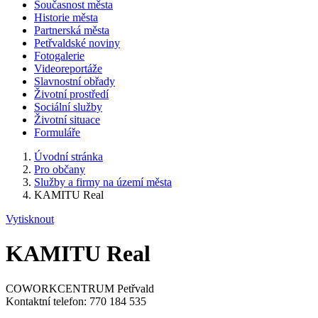
Současnost města
Historie města
Partnerská města
Petřvaldské noviny
Fotogalerie
Videoreportáže
Slavnostní obřady
Životní prostředí
Sociální služby
Životní situace
Formuláře
Úvodní stránka
Pro občany
Služby a firmy na území města
KAMITU Real
Vytisknout
KAMITU Real
COWORKCENTRUM Petřvald
Kontaktní telefon: 770 184 535