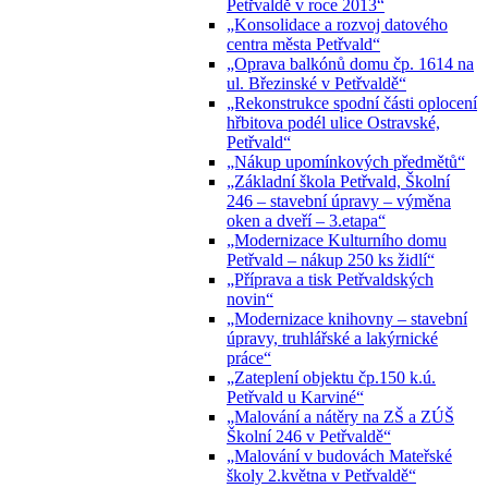
Petřvaldě v roce 2013“
„Konsolidace a rozvoj datového
centra města Petřvald“
„Oprava balkónů domu čp. 1614 na
ul. Březinské v Petřvaldě“
„Rekonstrukce spodní části oplocení
hřbitova podél ulice Ostravské,
Petřvald“
„Nákup upomínkových předmětů“
„Základní škola Petřvald, Školní
246 – stavební úpravy – výměna
oken a dveří – 3.etapa“
„Modernizace Kulturního domu
Petřvald – nákup 250 ks židlí“
„Příprava a tisk Petřvaldských
novin“
„Modernizace knihovny – stavební
úpravy, truhlářské a lakýrnické
práce“
„Zateplení objektu čp.150 k.ú.
Petřvald u Karviné“
„Malování a nátěry na ZŠ a ZÚŠ
Školní 246 v Petřvaldě“
„Malování v budovách Mateřské
školy 2.května v Petřvaldě“