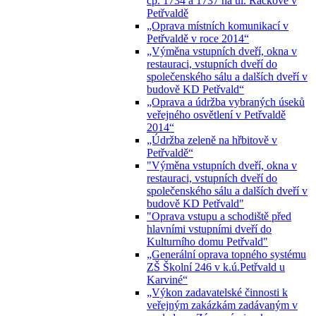
čp. 1734 a 1737 na ul. Ráčkove v
Petřvaldě
„Oprava místních komunikací v
Petřvaldě v roce 2014“
„Výměna vstupních dveří, okna v
restauraci, vstupních dveří do
společenského sálu a dalších dveří v
budově KD Petřvald“
„Oprava a údržba vybraných úseků
veřejného osvětlení v Petřvaldě
2014“
„Údržba zeleně na hřbitově v
Petřvaldě“
"Výměna vstupních dveří, okna v
restauraci, vstupních dveří do
společenského sálu a dalších dveří v
budově KD Petřvald"
"Oprava vstupu a schodiště před
hlavními vstupními dveří do
Kulturního domu Petřvald"
„Generální oprava topného systému
ZŠ Školní 246 v k.ú.Petřvald u
Karviné“
„Výkon zadavatelské činnosti k
veřejným zakázkám zadávaným v