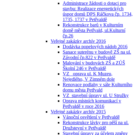
Administrace žádosti o dotaci pro
stavbu: Realizace energetických
úspor domů DPS Ráčkova čp. 1734,
1735, 1737 v Petřvaldě
Rekonstrukce barů v Kulturním
domě města Petřvald, ul.Kulturní
čp.26
Veřejné zakázky archív 2016
Dodávka popelových nádob 2016
Sanace suterénu v budově ZŠ na ul.
Závodní čp.822 v Petřvaldě
Malování v budovách ZŠ a ZÚŠ
Školní 246 v Petřvaldě
VZ_ oprava ul. K Muzeu,
Nejedlého, V Zimném dole
Renovace podlahy v sále Kulturního
domu města Petřvald
VZ_stavební úpravy ul. U Stružky
Oprava místních komunikací v
Petřvaldě v roce 2016
Veřejné zakázky archív 2015
Vánoční osvětlení v Petřvaldě
Rekonstrukce lávky pro pěší na ul.
Družstevní v Petřvaldě
Stavební úpravy za účelem změny