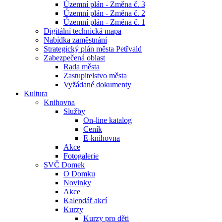
Územní plán - Změna č. 3
Územní plán - Změna č. 2
Územní plán - Změna č. 1
Digitální technická mapa
Nabídka zaměstnání
Strategický plán města Petřvald
Zabezpečená oblast
Rada města
Zastupitelstvo města
Vyžádané dokumenty
Kultura
Knihovna
Služby
On-line katalog
Ceník
E-knihovna
Akce
Fotogalerie
SVČ Domek
O Domku
Novinky
Akce
Kalendář akcí
Kurzy
Kurzy pro děti