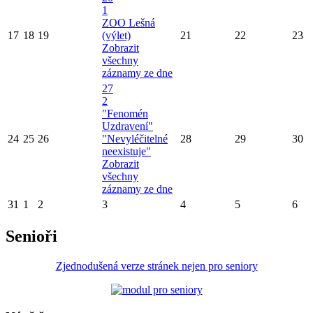
1
ZOO Lešná
17
18
19
(výlet)
21
22
23
Zobrazit
všechny
záznamy ze dne
27
2
"Fenomén
Uzdravení"
24
25
26
"Nevyléčitelné
28
29
30
neexistuje"
Zobrazit
všechny
záznamy ze dne
31
1
2
3
4
5
6
Senioři
Zjednodušená verze stránek nejen pro seniory