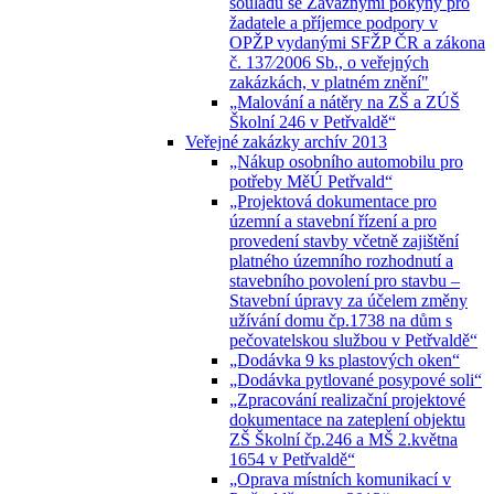
souladu se Závaznými pokyny pro
žadatele a příjemce podpory v
OPŽP vydanými SFŽP ČR a zákona
č. 137⁄2006 Sb., o veřejných
zakázkách, v platném znění"
„Malování a nátěry na ZŠ a ZÚŠ
Školní 246 v Petřvaldě“
Veřejné zakázky archív 2013
„Nákup osobního automobilu pro
potřeby MěÚ Petřvald“
„Projektová dokumentace pro
územní a stavební řízení a pro
provedení stavby včetně zajištění
platného územního rozhodnutí a
stavebního povolení pro stavbu –
Stavební úpravy za účelem změny
užívání domu čp.1738 na dům s
pečovatelskou službou v Petřvaldě“
„Dodávka 9 ks plastových oken“
„Dodávka pytlované posypové soli“
„Zpracování realizační projektové
dokumentace na zateplení objektu
ZŠ Školní čp.246 a MŠ 2.května
1654 v Petřvaldě“
„Oprava místních komunikací v