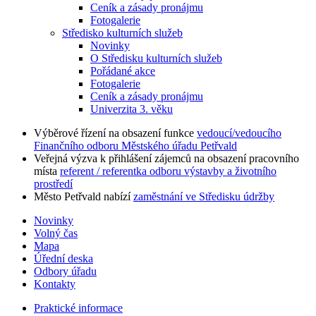
Ceník a zásady pronájmu
Fotogalerie
Středisko kulturních služeb
Novinky
O Středisku kulturních služeb
Pořádané akce
Fotogalerie
Ceník a zásady pronájmu
Univerzita 3. věku
Výběrové řízení na obsazení funkce
vedoucí/vedoucího
Finančního odboru Městského úřadu Petřvald
Veřejná výzva k přihlášení zájemců na obsazení pracovního
místa
referent / referentka odboru výstavby a životního
prostředí
Město Petřvald nabízí
zaměstnání ve Středisku údržby
Novinky
Volný čas
Mapa
Úřední deska
Odbory úřadu
Kontakty
Praktické informace