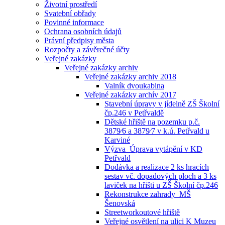
Životní prostředí
Svatební obřady
Povinné informace
Ochrana osobních údajů
Právní předpisy města
Rozpočty a závěrečné účty
Veřejné zakázky
Veřejné zakázky archiv
Veřejné zakázky archiv 2018
Valník dvoukabina
Veřejné zakázky archív 2017
Stavební úpravy v jídelně ZŠ Školní
čp.246 v Petřvaldě
Dětské hřiště na pozemku p.č.
3879⁄6 a 3879⁄7 v k.ú. Petřvald u
Karviné
Výzva_Úprava vytápění v KD
Petřvald
Dodávka a realizace 2 ks hracích
sestav vč. dopadových ploch a 3 ks
laviček na hřišti u ZŠ Školní čp.246
Rekonstrukce zahrady_MŠ
Šenovská
Streetworkoutové hřiště
Veřejné osvětlení na ulici K Muzeu