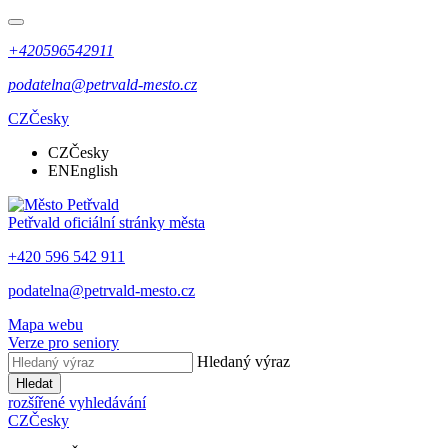
+420596542911
podatelna@petrvald-mesto.cz
CZ
Česky
CZ
Česky
EN
English
Petřvald
oficiální stránky města
+420 596 542 911
podatelna@petrvald-mesto.cz
Mapa webu
Verze pro seniory
Hledaný výraz
Hledat
rozšířené vyhledávání
CZ
Česky