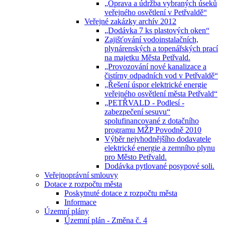
„Oprava a údržba vybraných úseků
veřejného osvětlení v Petřvaldě“
Veřejné zakázky archív 2012
„Dodávka 7 ks plastových oken“
Zajišťování vodoinstalačních,
plynárenských a topenářských prací
na majetku Města Petřvald.
„Provozování nové kanalizace a
čistírny odpadních vod v Petřvaldě“
„Řešení úspor elektrické energie
veřejného osvětlení města Petřvald“
„PETŘVALD - Podlesí -
zabezpečení sesuvu“
spolufinancované z dotačního
programu MŽP Povodně 2010
Výběr nejvhodnějšího dodavatele
elektrické energie a zemního plynu
pro Město Petřvald.
Dodávka pytlované posypové soli.
Veřejnoprávní smlouvy
Dotace z rozpočtu města
Poskytnuté dotace z rozpočtu města
Informace
Územní plány
Územní plán - Změna č. 4