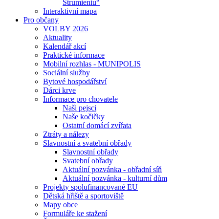
Strumieniu“
Interaktivní mapa
Pro občany
VOLBY 2026
Aktuality
Kalendář akcí
Praktické informace
Mobilní rozhlas - MUNIPOLIS
Sociální služby
Bytové hospodářství
Dárci krve
Informace pro chovatele
Naši pejsci
Naše kočičky
Ostatní domácí zvířata
Ztráty a nálezy
Slavnostní a svatební obřady
Slavnostní obřady
Svatební obřady
Aktuální pozvánka - obřadní síň
Aktuální pozvánka - kulturní dům
Projekty spolufinancované EU
Dětská hřiště a sportoviště
Mapy obce
Formuláře ke stažení