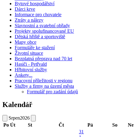
Bytové hospodářství
Dárci krve
Informace pro chovatele
Ztráty a nálezy
Slavnostní a svatební obřady
Projekty spolufinancované EU
Dětská hřiště a sportoviště
Mapy obce
Formuláře ke stažení
Životní situace
Bezplatná přeprava nad 70 let
Hasiči - Petřvald
Hřbitovní služby
Ankety...
Pracovní příležitosti v regionu
Služby a firmy na území města
Formulář pro zadání údajů
Kalendář
Srpen
2026
Po
Út
St
Čt
Pá
So
Ne
31