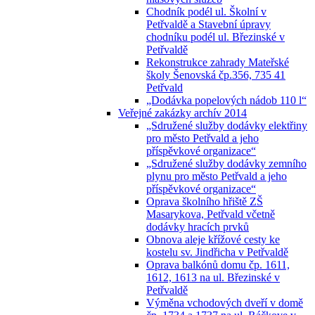
Chodník podél ul. Školní v
Petřvaldě a Stavební úpravy
chodníku podél ul. Březinské v
Petřvaldě
Rekonstrukce zahrady Mateřské
školy Šenovská čp.356, 735 41
Petřvald
„Dodávka popelových nádob 110 l“
Veřejné zakázky archív 2014
„Sdružené služby dodávky elektřiny
pro město Petřvald a jeho
příspěvkové organizace“
„Sdružené služby dodávky zemního
plynu pro město Petřvald a jeho
příspěvkové organizace“
Oprava školního hřiště ZŠ
Masarykova, Petřvald včetně
dodávky hracích prvků
Obnova aleje křížové cesty ke
kostelu sv. Jindřicha v Petřvaldě
Oprava balkónů domu čp. 1611,
1612, 1613 na ul. Březinské v
Petřvaldě
Výměna vchodových dveří v domě