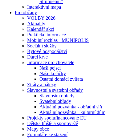
Strumieniu“
Interaktivní mapa
Pro občany
VOLBY 2026
Aktuality
Kalendář akcí
Praktické informace
Mobilní rozhlas - MUNIPOLIS
Sociální služby
Bytové hospodářství
Dárci krve
Informace pro chovatele
Naši pejsci
Naše kočičky
Ostatní domácí zvířata
Ztráty a nálezy
Slavnostní a svatební obřady
Slavnostní obřady
Svatební obřady
Aktuální pozvánka - obřadní síň
Aktuální pozvánka - kulturní dům
Projekty spolufinancované EU
Dětská hřiště a sportoviště
Mapy obce
Formuláře ke stažení