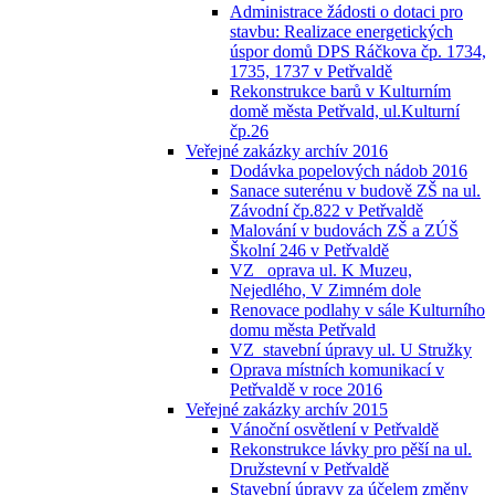
Administrace žádosti o dotaci pro
stavbu: Realizace energetických
úspor domů DPS Ráčkova čp. 1734,
1735, 1737 v Petřvaldě
Rekonstrukce barů v Kulturním
domě města Petřvald, ul.Kulturní
čp.26
Veřejné zakázky archív 2016
Dodávka popelových nádob 2016
Sanace suterénu v budově ZŠ na ul.
Závodní čp.822 v Petřvaldě
Malování v budovách ZŠ a ZÚŠ
Školní 246 v Petřvaldě
VZ_ oprava ul. K Muzeu,
Nejedlého, V Zimném dole
Renovace podlahy v sále Kulturního
domu města Petřvald
VZ_stavební úpravy ul. U Stružky
Oprava místních komunikací v
Petřvaldě v roce 2016
Veřejné zakázky archív 2015
Vánoční osvětlení v Petřvaldě
Rekonstrukce lávky pro pěší na ul.
Družstevní v Petřvaldě
Stavební úpravy za účelem změny