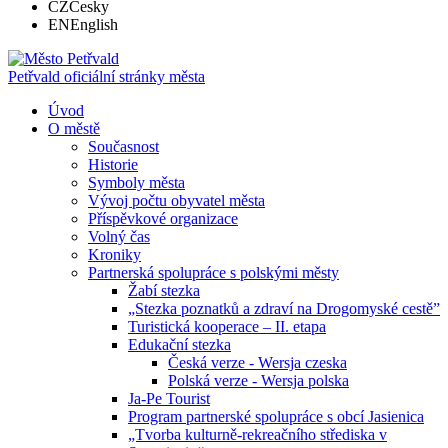
CZ
Česky
EN
English
Petřvald
oficiální stránky města
Úvod
O městě
Současnost
Historie
Symboly města
Vývoj počtu obyvatel města
Příspěvkové organizace
Volný čas
Kroniky
Partnerská spolupráce s polskými městy
Žabí stezka
„Stezka poznatků a zdraví na Drogomyské cestě”
Turistická kooperace – II. etapa
Edukační stezka
Česká verze - Wersja czeska
Polská verze - Wersja polska
Ja-Pe Tourist
Program partnerské spolupráce s obcí Jasienica
„Tvorba kulturně-rekreačního střediska v