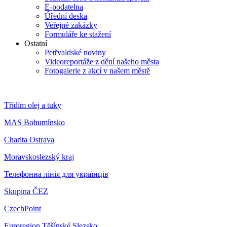
E-podatelna
Úřední deska
Veřejné zakázky
Formuláře ke stažení
Ostatní
Petřvaldské noviny
Videoreportáže z dění našeho města
Fotogalerie z akcí v našem městě
Třídím olej a tuky
MAS Bohumínsko
Charita Ostrava
Moravskoslezský kraj
Телефонна лінія для українців
Skupina ČEZ
CzechPoint
Euroregion Těšínské Slezsko