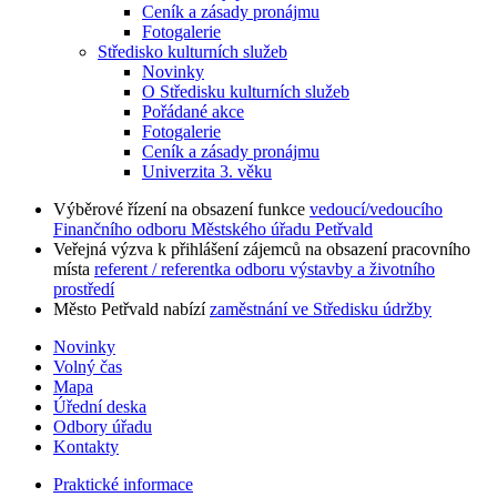
Ceník a zásady pronájmu
Fotogalerie
Středisko kulturních služeb
Novinky
O Středisku kulturních služeb
Pořádané akce
Fotogalerie
Ceník a zásady pronájmu
Univerzita 3. věku
Výběrové řízení na obsazení funkce
vedoucí/vedoucího
Finančního odboru Městského úřadu Petřvald
Veřejná výzva k přihlášení zájemců na obsazení pracovního
místa
referent / referentka odboru výstavby a životního
prostředí
Město Petřvald nabízí
zaměstnání ve Středisku údržby
Novinky
Volný čas
Mapa
Úřední deska
Odbory úřadu
Kontakty
Praktické informace