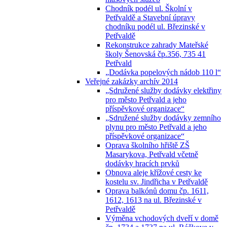
Chodník podél ul. Školní v
Petřvaldě a Stavební úpravy
chodníku podél ul. Březinské v
Petřvaldě
Rekonstrukce zahrady Mateřské
školy Šenovská čp.356, 735 41
Petřvald
„Dodávka popelových nádob 110 l“
Veřejné zakázky archív 2014
„Sdružené služby dodávky elektřiny
pro město Petřvald a jeho
příspěvkové organizace“
„Sdružené služby dodávky zemního
plynu pro město Petřvald a jeho
příspěvkové organizace“
Oprava školního hřiště ZŠ
Masarykova, Petřvald včetně
dodávky hracích prvků
Obnova aleje křížové cesty ke
kostelu sv. Jindřicha v Petřvaldě
Oprava balkónů domu čp. 1611,
1612, 1613 na ul. Březinské v
Petřvaldě
Výměna vchodových dveří v domě