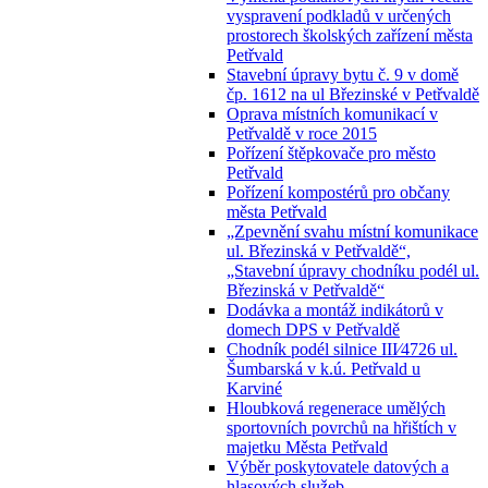
vyspravení podkladů v určených
prostorech školských zařízení města
Petřvald
Stavební úpravy bytu č. 9 v domě
čp. 1612 na ul Březinské v Petřvaldě
Oprava místních komunikací v
Petřvaldě v roce 2015
Pořízení štěpkovače pro město
Petřvald
Pořízení kompostérů pro občany
města Petřvald
„Zpevnění svahu místní komunikace
ul. Březinská v Petřvaldě“,
„Stavební úpravy chodníku podél ul.
Březinská v Petřvaldě“
Dodávka a montáž indikátorů v
domech DPS v Petřvaldě
Chodník podél silnice III⁄4726 ul.
Šumbarská v k.ú. Petřvald u
Karviné
Hloubková regenerace umělých
sportovních povrchů na hřištích v
majetku Města Petřvald
Výběr poskytovatele datových a
hlasových služeb