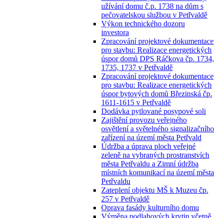
užívání domu č.p. 1738 na dům s
pečovatelskou službou v Petřvaldě
Výkon technického dozoru
investora
Zpracování projektové dokumentace
pro stavbu: Realizace energetických
úspor domů DPS Ráčkova čp. 1734,
1735, 1737 v Petřvaldě
Zpracování projektové dokumentace
pro stavbu: Realizace energetických
úspor bytových domů Březinská čp.
1611-1615 v Petřvaldě
Dodávka pytlované posypové soli
Zajištění provozu veřejného
osvětlení a světelného signalizačního
zařízení na území města Petřvald
Údržba a úprava ploch veřejné
zeleně na vybraných prostranstvích
města Petřvaldu a Zimní údržba
místních komunikací na území města
Petřvaldu
Zateplení objektu MŠ k Muzeu čp.
257 v Petřvaldě
Oprava fasády kulturního domu
Výměna podlahových krytin včetně