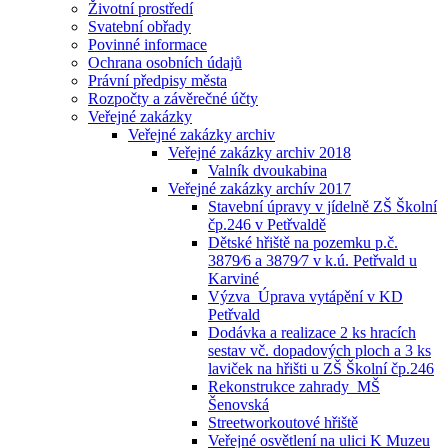
Životní prostředí
Svatební obřady
Povinné informace
Ochrana osobních údajů
Právní předpisy města
Rozpočty a závěrečné účty
Veřejné zakázky
Veřejné zakázky archiv
Veřejné zakázky archiv 2018
Valník dvoukabina
Veřejné zakázky archív 2017
Stavební úpravy v jídelně ZŠ Školní
čp.246 v Petřvaldě
Dětské hřiště na pozemku p.č.
3879⁄6 a 3879⁄7 v k.ú. Petřvald u
Karviné
Výzva_Úprava vytápění v KD
Petřvald
Dodávka a realizace 2 ks hracích
sestav vč. dopadových ploch a 3 ks
laviček na hřišti u ZŠ Školní čp.246
Rekonstrukce zahrady_MŠ
Šenovská
Streetworkoutové hřiště
Veřejné osvětlení na ulici K Muzeu