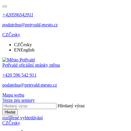
+420596542911
podatelna@petrvald-mesto.cz
CZ
Česky
CZ
Česky
EN
English
Petřvald
oficiální stránky města
+420 596 542 911
podatelna@petrvald-mesto.cz
Mapa webu
Verze pro seniory
Hledaný výraz
Hledat
rozšířené vyhledávání
CZ
Česky