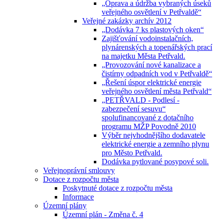
„Oprava a údržba vybraných úseků
veřejného osvětlení v Petřvaldě“
Veřejné zakázky archív 2012
„Dodávka 7 ks plastových oken“
Zajišťování vodoinstalačních,
plynárenských a topenářských prací
na majetku Města Petřvald.
„Provozování nové kanalizace a
čistírny odpadních vod v Petřvaldě“
„Řešení úspor elektrické energie
veřejného osvětlení města Petřvald“
„PETŘVALD - Podlesí -
zabezpečení sesuvu“
spolufinancované z dotačního
programu MŽP Povodně 2010
Výběr nejvhodnějšího dodavatele
elektrické energie a zemního plynu
pro Město Petřvald.
Dodávka pytlované posypové soli.
Veřejnoprávní smlouvy
Dotace z rozpočtu města
Poskytnuté dotace z rozpočtu města
Informace
Územní plány
Územní plán - Změna č. 4