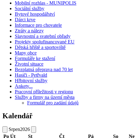
Mobilní rozhlas - MUNIPOLIS
Sociální služby
Bytové hospodářství
Dárci krve
Informace pro chovatele
Ztráty a nálezy
Slavnostní a svatební obřady
Projekty spolufinancované EU
Dětská hřiště a sportoviště
Mapy obce
Formuláře ke stažení
Životní situace
Bezplatná přeprava nad 70 let
Hasiči - Petřvald
Hřbitovní služby
Ankety...
Pracovní příležitosti v regionu
Služby a firmy na území města
Formulář pro zadání údajů
Kalendář
Srpen
2026
Po
Út
St
Čt
Pá
So
Ne