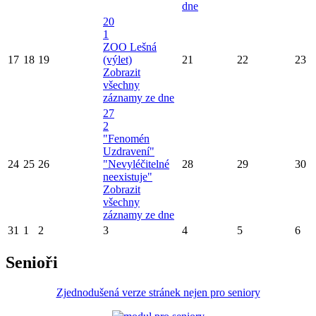
dne
20
1
ZOO Lešná
17
18
19
(výlet)
21
22
23
Zobrazit
všechny
záznamy ze dne
27
2
"Fenomén
Uzdravení"
24
25
26
"Nevyléčitelné
28
29
30
neexistuje"
Zobrazit
všechny
záznamy ze dne
31
1
2
3
4
5
6
Senioři
Zjednodušená verze stránek nejen pro seniory