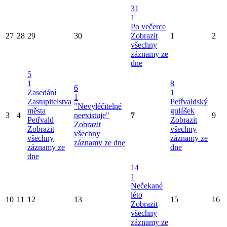
31
1
Po večerce
27
28
29
30
Zobrazit
1
2
všechny
záznamy ze
dne
5
1
8
6
Zasedání
1
1
Zastupitelstva
Petřvaldský
"Nevyléčitelné
města
gulášek
3
4
neexistuje"
7
9
Petřvald
Zobrazit
Zobrazit
Zobrazit
všechny
všechny
všechny
záznamy ze
záznamy ze dne
záznamy ze
dne
dne
14
1
Nečekané
léto
10
11
12
13
15
16
Zobrazit
všechny
záznamy ze