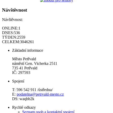
Návštěvnost
Návštěvnost:
ONLINE:
1
DNES:
536
TÝDEN:
2559
CELKEM:
3046261
Základní informace
Město Petřvald
náměstí Gen. Vicherka 2511
735 41 Petřvald
IČ: 297593
Spojení
T: 596 542 911 /ústředna/
E:
podatelna@petrvald-mesto.cz
DS: waqbb2k
Rychlé odkazy
Seznam osob a kontaktní spojení