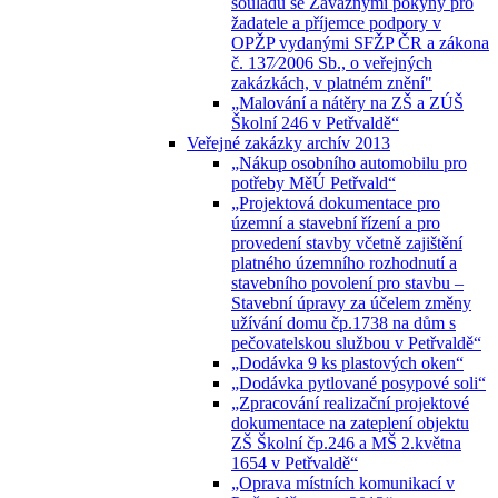
souladu se Závaznými pokyny pro
žadatele a příjemce podpory v
OPŽP vydanými SFŽP ČR a zákona
č. 137⁄2006 Sb., o veřejných
zakázkách, v platném znění"
„Malování a nátěry na ZŠ a ZÚŠ
Školní 246 v Petřvaldě“
Veřejné zakázky archív 2013
„Nákup osobního automobilu pro
potřeby MěÚ Petřvald“
„Projektová dokumentace pro
územní a stavební řízení a pro
provedení stavby včetně zajištění
platného územního rozhodnutí a
stavebního povolení pro stavbu –
Stavební úpravy za účelem změny
užívání domu čp.1738 na dům s
pečovatelskou službou v Petřvaldě“
„Dodávka 9 ks plastových oken“
„Dodávka pytlované posypové soli“
„Zpracování realizační projektové
dokumentace na zateplení objektu
ZŠ Školní čp.246 a MŠ 2.května
1654 v Petřvaldě“
„Oprava místních komunikací v