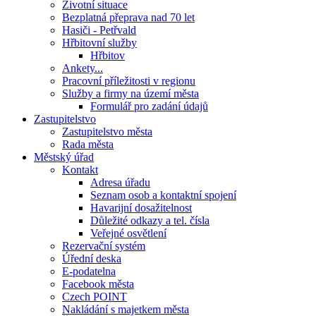
Životní situace
Bezplatná přeprava nad 70 let
Hasiči - Petřvald
Hřbitovní služby
Hřbitov
Ankety...
Pracovní příležitosti v regionu
Služby a firmy na území města
Formulář pro zadání údajů
Zastupitelstvo
Zastupitelstvo města
Rada města
Městský úřad
Kontakt
Adresa úřadu
Seznam osob a kontaktní spojení
Havarijní dosažitelnost
Důležité odkazy a tel. čísla
Veřejné osvětlení
Rezervační systém
Úřední deska
E-podatelna
Facebook města
Czech POINT
Nakládání s majetkem města