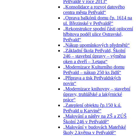
Petřvaldě v roce 2013“
„Konsolidace a rozvoj datového
centra města Petřvald“
„Oprava balkónů domu čp. 1614 na
ul. Březinské v Petřvaldě“
„Rekonstrukce spodní části oplocení
hřbitova podél ulice Ostravské,
Petřvald“
„Nákup upomínkových předmětů“
„Základní škola Petřvald, Školní
246 – stavební úpravy – výměna
oken a dveří – 3.etapa“
„Modernizace Kulturního domu
Petřvald – nákup 250 ks židlí“
„Příprava a tisk Petřvaldských
novin“
„Modernizace knihovny – stavební
úpravy, truhlářské a lakýrnické
práce“
„Zateplení objektu čp.150 k.ú.
Petřvald u Karviné“
„Malování a nátěry na ZŠ a ZÚŠ
Školní 246 v Petřvaldě“
„Malování v budovách Mateřské
školy 2.května v Petřvaldě“