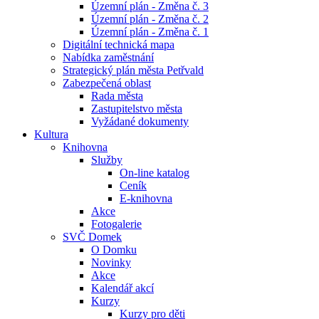
Územní plán - Změna č. 3
Územní plán - Změna č. 2
Územní plán - Změna č. 1
Digitální technická mapa
Nabídka zaměstnání
Strategický plán města Petřvald
Zabezpečená oblast
Rada města
Zastupitelstvo města
Vyžádané dokumenty
Kultura
Knihovna
Služby
On-line katalog
Ceník
E-knihovna
Akce
Fotogalerie
SVČ Domek
O Domku
Novinky
Akce
Kalendář akcí
Kurzy
Kurzy pro děti