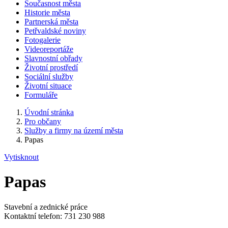
Současnost města
Historie města
Partnerská města
Petřvaldské noviny
Fotogalerie
Videoreportáže
Slavnostní obřady
Životní prostředí
Sociální služby
Životní situace
Formuláře
Úvodní stránka
Pro občany
Služby a firmy na území města
Papas
Vytisknout
Papas
Stavební a zednické práce
Kontaktní telefon: 731 230 988