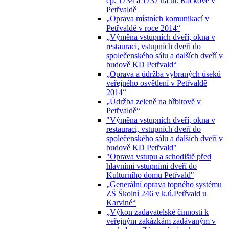
čp. 1734 a 1737 na ul. Ráčkove v
Petřvaldě
„Oprava místních komunikací v
Petřvaldě v roce 2014“
„Výměna vstupních dveří, okna v
restauraci, vstupních dveří do
společenského sálu a dalších dveří v
budově KD Petřvald“
„Oprava a údržba vybraných úseků
veřejného osvětlení v Petřvaldě
2014“
„Údržba zeleně na hřbitově v
Petřvaldě“
"Výměna vstupních dveří, okna v
restauraci, vstupních dveří do
společenského sálu a dalších dveří v
budově KD Petřvald"
"Oprava vstupu a schodiště před
hlavními vstupními dveří do
Kulturního domu Petřvald"
„Generální oprava topného systému
ZŠ Školní 246 v k.ú.Petřvald u
Karviné“
„Výkon zadavatelské činnosti k
veřejným zakázkám zadávaným v