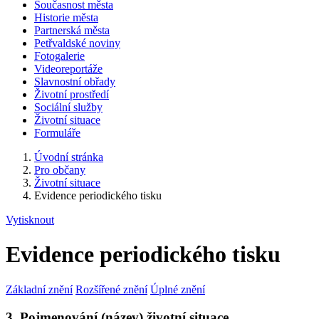
Současnost města
Historie města
Partnerská města
Petřvaldské noviny
Fotogalerie
Videoreportáže
Slavnostní obřady
Životní prostředí
Sociální služby
Životní situace
Formuláře
Úvodní stránka
Pro občany
Životní situace
Evidence periodického tisku
Vytisknout
Evidence periodického tisku
Základní znění
Rozšířené znění
Úplné znění
3. Pojmenování (název) životní situace