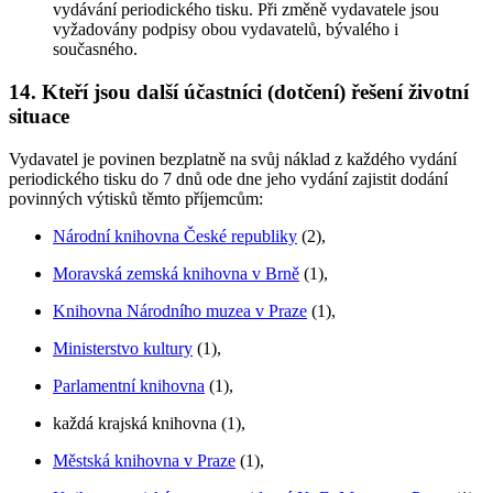
vydávání periodického tisku. Při změně vydavatele jsou
vyžadovány podpisy obou vydavatelů, bývalého i
současného.
14. Kteří jsou další účastníci (dotčení) řešení životní
situace
Vydavatel je povinen bezplatně na svůj náklad z každého vydání
periodického tisku do 7 dnů ode dne jeho vydání zajistit dodání
povinných výtisků těmto příjemcům:
Národní knihovna České republiky
(2),
Moravská zemská knihovna v Brně
(1),
Knihovna Národního muzea v Praze
(1),
Ministerstvo kultury
(1),
Parlamentní knihovna
(1),
každá krajská knihovna (1),
Městská knihovna v Praze
(1),