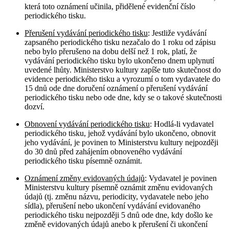
která toto oznámení učinila, přidělené evidenční číslo
periodického tisku.
Přerušení vydávání periodického tisku
: Jestliže vydávání
zapsaného periodického tisku nezačalo do 1 roku od zápisu
nebo bylo přerušeno na dobu delší než 1 rok, platí, že
vydávání periodického tisku bylo ukončeno dnem uplynutí
uvedené lhůty. Ministerstvo kultury zapíše tuto skutečnost do
evidence periodického tisku a vyrozumí o tom vydavatele do
15 dnů ode dne doručení oznámení o přerušení vydávání
periodického tisku nebo ode dne, kdy se o takové skutečnosti
dozví.
Obnovení vydávání periodického tisku
: Hodlá-li vydavatel
periodického tisku, jehož vydávání bylo ukončeno, obnovit
jeho vydávání, je povinen to Ministerstvu kultury nejpozději
do 30 dnů před zahájením obnoveného vydávání
periodického tisku písemně oznámit.
Oznámení změny evidovaných údajů
: Vydavatel je povinen
Ministerstvu kultury písemně oznámit změnu evidovaných
údajů (tj. změnu názvu, periodicity, vydavatele nebo jeho
sídla), přerušení nebo ukončení vydávání evidovaného
periodického tisku nejpozději 5 dnů ode dne, kdy došlo ke
změně evidovaných údajů anebo k přerušení či ukončení