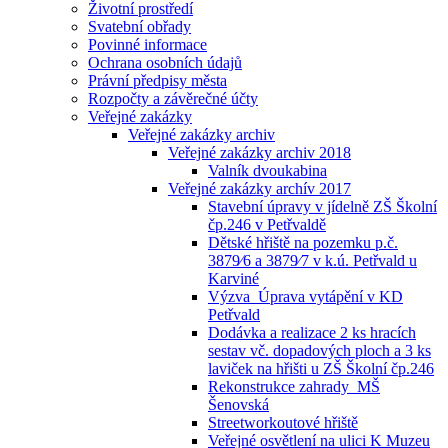
Životní prostředí
Svatební obřady
Povinné informace
Ochrana osobních údajů
Právní předpisy města
Rozpočty a závěrečné účty
Veřejné zakázky
Veřejné zakázky archiv
Veřejné zakázky archiv 2018
Valník dvoukabina
Veřejné zakázky archív 2017
Stavební úpravy v jídelně ZŠ Školní
čp.246 v Petřvaldě
Dětské hřiště na pozemku p.č.
3879⁄6 a 3879⁄7 v k.ú. Petřvald u
Karviné
Výzva_Úprava vytápění v KD
Petřvald
Dodávka a realizace 2 ks hracích
sestav vč. dopadových ploch a 3 ks
laviček na hřišti u ZŠ Školní čp.246
Rekonstrukce zahrady_MŠ
Šenovská
Streetworkoutové hřiště
Veřejné osvětlení na ulici K Muzeu