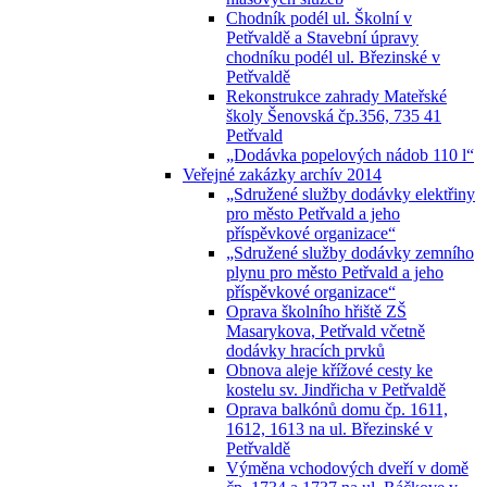
Chodník podél ul. Školní v
Petřvaldě a Stavební úpravy
chodníku podél ul. Březinské v
Petřvaldě
Rekonstrukce zahrady Mateřské
školy Šenovská čp.356, 735 41
Petřvald
„Dodávka popelových nádob 110 l“
Veřejné zakázky archív 2014
„Sdružené služby dodávky elektřiny
pro město Petřvald a jeho
příspěvkové organizace“
„Sdružené služby dodávky zemního
plynu pro město Petřvald a jeho
příspěvkové organizace“
Oprava školního hřiště ZŠ
Masarykova, Petřvald včetně
dodávky hracích prvků
Obnova aleje křížové cesty ke
kostelu sv. Jindřicha v Petřvaldě
Oprava balkónů domu čp. 1611,
1612, 1613 na ul. Březinské v
Petřvaldě
Výměna vchodových dveří v domě