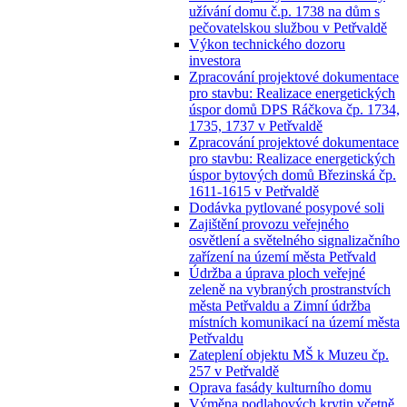
užívání domu č.p. 1738 na dům s
pečovatelskou službou v Petřvaldě
Výkon technického dozoru
investora
Zpracování projektové dokumentace
pro stavbu: Realizace energetických
úspor domů DPS Ráčkova čp. 1734,
1735, 1737 v Petřvaldě
Zpracování projektové dokumentace
pro stavbu: Realizace energetických
úspor bytových domů Březinská čp.
1611-1615 v Petřvaldě
Dodávka pytlované posypové soli
Zajištění provozu veřejného
osvětlení a světelného signalizačního
zařízení na území města Petřvald
Údržba a úprava ploch veřejné
zeleně na vybraných prostranstvích
města Petřvaldu a Zimní údržba
místních komunikací na území města
Petřvaldu
Zateplení objektu MŠ k Muzeu čp.
257 v Petřvaldě
Oprava fasády kulturního domu
Výměna podlahových krytin včetně