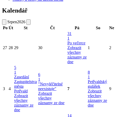
Kalendář
Srpen
2026
Po
Út
St
Čt
Pá
So
Ne
31
1
Po večerce
27
28
29
30
Zobrazit
1
2
všechny
záznamy ze
dne
5
1
8
6
Zasedání
1
1
Zastupitelstva
Petřvaldský
"Nevyléčitelné
města
gulášek
3
4
neexistuje"
7
9
Petřvald
Zobrazit
Zobrazit
Zobrazit
všechny
všechny
všechny
záznamy ze
záznamy ze dne
záznamy ze
dne
dne
14