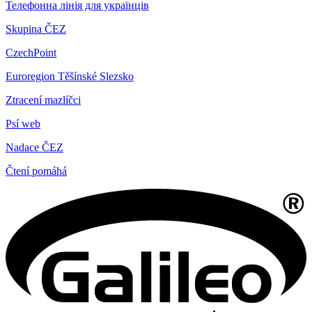
Телефонна лінія для українців
Skupina ČEZ
CzechPoint
Euroregion Těšínské Slezsko
Ztracení mazlíčci
Psí web
Nadace ČEZ
Čtení pomáhá