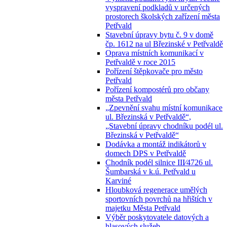
vyspravení podkladů v určených
prostorech školských zařízení města
Petřvald
Stavební úpravy bytu č. 9 v domě
čp. 1612 na ul Březinské v Petřvaldě
Oprava místních komunikací v
Petřvaldě v roce 2015
Pořízení štěpkovače pro město
Petřvald
Pořízení kompostérů pro občany
města Petřvald
„Zpevnění svahu místní komunikace
ul. Březinská v Petřvaldě“,
„Stavební úpravy chodníku podél ul.
Březinská v Petřvaldě“
Dodávka a montáž indikátorů v
domech DPS v Petřvaldě
Chodník podél silnice III⁄4726 ul.
Šumbarská v k.ú. Petřvald u
Karviné
Hloubková regenerace umělých
sportovních povrchů na hřištích v
majetku Města Petřvald
Výběr poskytovatele datových a
hlasových služeb