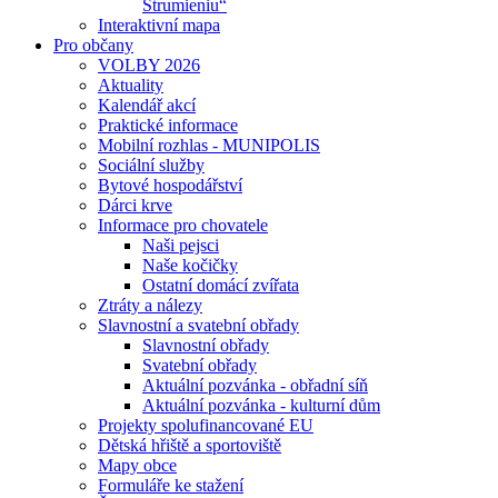
Strumieniu“
Interaktivní mapa
Pro občany
VOLBY 2026
Aktuality
Kalendář akcí
Praktické informace
Mobilní rozhlas - MUNIPOLIS
Sociální služby
Bytové hospodářství
Dárci krve
Informace pro chovatele
Naši pejsci
Naše kočičky
Ostatní domácí zvířata
Ztráty a nálezy
Slavnostní a svatební obřady
Slavnostní obřady
Svatební obřady
Aktuální pozvánka - obřadní síň
Aktuální pozvánka - kulturní dům
Projekty spolufinancované EU
Dětská hřiště a sportoviště
Mapy obce
Formuláře ke stažení