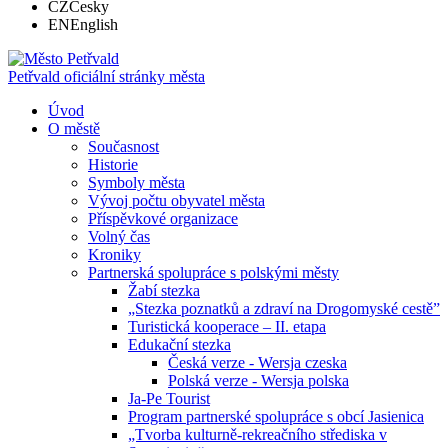
CZ
Česky
EN
English
Petřvald
oficiální stránky města
Úvod
O městě
Současnost
Historie
Symboly města
Vývoj počtu obyvatel města
Příspěvkové organizace
Volný čas
Kroniky
Partnerská spolupráce s polskými městy
Žabí stezka
„Stezka poznatků a zdraví na Drogomyské cestě”
Turistická kooperace – II. etapa
Edukační stezka
Česká verze - Wersja czeska
Polská verze - Wersja polska
Ja-Pe Tourist
Program partnerské spolupráce s obcí Jasienica
„Tvorba kulturně-rekreačního střediska v