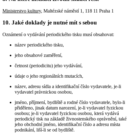
Ministerstvo kultury
, Maltézské náměstí 1, 118 11 Praha 1
10. Jaké doklady je nutné mít s sebou
Oznámení o vydávání periodického tisku musí obsahovat:
název periodického tisku,
jeho obsahové zaměření,
četnost (periodicitu) jeho vydávání,
údaje o jeho regionálních mutacích,
název, adresu sídla a identifikační číslo vydavatele, je-li
vydavatel právnickou osobou,
jméno, příjmení, bydliště a rodné číslo vydavatele, bylo-li
přiděleno, jinak datum narození, je-li vydavatel fyzickou
osobou; je-li vydavatel fyzickou osobou, která vydává
periodický tisk na základě živnostenského oprávnění, také
jeho obchodní jméno, identifikační číslo a adresu místa
podnikání, liší-li se od bydliště.