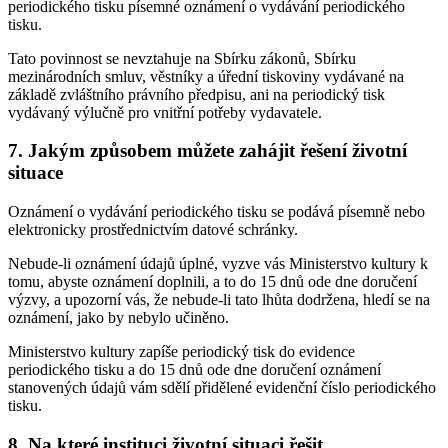
periodického tisku písemné oznámení o vydávání periodického
tisku.
Tato povinnost se nevztahuje na Sbírku zákonů, Sbírku
mezinárodních smluv, věstníky a úřední tiskoviny vydávané na
základě zvláštního právního předpisu, ani na periodický tisk
vydávaný výlučně pro vnitřní potřeby vydavatele.
7. Jakým způsobem můžete zahájit řešení životní
situace
Oznámení o vydávání periodického tisku se podává písemně nebo
elektronicky prostřednictvím datové schránky.
Nebude-li oznámení údajů úplné, vyzve vás Ministerstvo kultury k
tomu, abyste oznámení doplnili, a to do 15 dnů ode dne doručení
výzvy, a upozorní vás, že nebude-li tato lhůta dodržena, hledí se na
oznámení, jako by nebylo učiněno.
Ministerstvo kultury zapíše periodický tisk do evidence
periodického tisku a do 15 dnů ode dne doručení oznámení
stanovených údajů vám sdělí přidělené evidenční číslo periodického
tisku.
8. Na které instituci životní situaci řešit