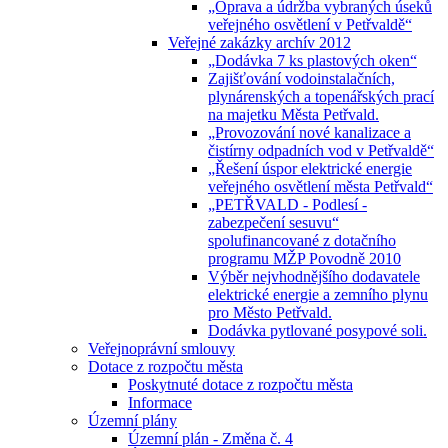
„Oprava a údržba vybraných úseků
veřejného osvětlení v Petřvaldě“
Veřejné zakázky archív 2012
„Dodávka 7 ks plastových oken“
Zajišťování vodoinstalačních,
plynárenských a topenářských prací
na majetku Města Petřvald.
„Provozování nové kanalizace a
čistírny odpadních vod v Petřvaldě“
„Řešení úspor elektrické energie
veřejného osvětlení města Petřvald“
„PETŘVALD - Podlesí -
zabezpečení sesuvu“
spolufinancované z dotačního
programu MŽP Povodně 2010
Výběr nejvhodnějšího dodavatele
elektrické energie a zemního plynu
pro Město Petřvald.
Dodávka pytlované posypové soli.
Veřejnoprávní smlouvy
Dotace z rozpočtu města
Poskytnuté dotace z rozpočtu města
Informace
Územní plány
Územní plán - Změna č. 4