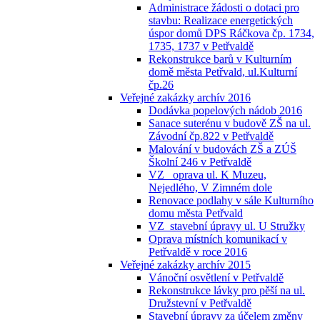
Administrace žádosti o dotaci pro
stavbu: Realizace energetických
úspor domů DPS Ráčkova čp. 1734,
1735, 1737 v Petřvaldě
Rekonstrukce barů v Kulturním
domě města Petřvald, ul.Kulturní
čp.26
Veřejné zakázky archív 2016
Dodávka popelových nádob 2016
Sanace suterénu v budově ZŠ na ul.
Závodní čp.822 v Petřvaldě
Malování v budovách ZŠ a ZÚŠ
Školní 246 v Petřvaldě
VZ_ oprava ul. K Muzeu,
Nejedlého, V Zimném dole
Renovace podlahy v sále Kulturního
domu města Petřvald
VZ_stavební úpravy ul. U Stružky
Oprava místních komunikací v
Petřvaldě v roce 2016
Veřejné zakázky archív 2015
Vánoční osvětlení v Petřvaldě
Rekonstrukce lávky pro pěší na ul.
Družstevní v Petřvaldě
Stavební úpravy za účelem změny