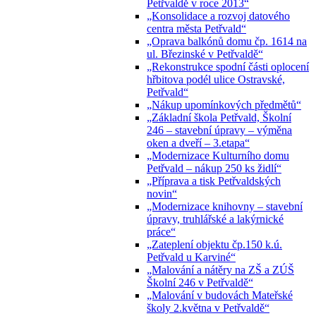
Petřvaldě v roce 2013“
„Konsolidace a rozvoj datového
centra města Petřvald“
„Oprava balkónů domu čp. 1614 na
ul. Březinské v Petřvaldě“
„Rekonstrukce spodní části oplocení
hřbitova podél ulice Ostravské,
Petřvald“
„Nákup upomínkových předmětů“
„Základní škola Petřvald, Školní
246 – stavební úpravy – výměna
oken a dveří – 3.etapa“
„Modernizace Kulturního domu
Petřvald – nákup 250 ks židlí“
„Příprava a tisk Petřvaldských
novin“
„Modernizace knihovny – stavební
úpravy, truhlářské a lakýrnické
práce“
„Zateplení objektu čp.150 k.ú.
Petřvald u Karviné“
„Malování a nátěry na ZŠ a ZÚŠ
Školní 246 v Petřvaldě“
„Malování v budovách Mateřské
školy 2.května v Petřvaldě“