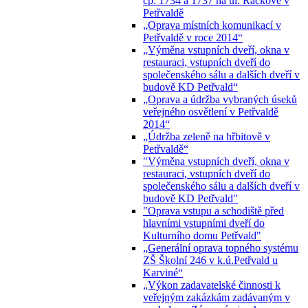
čp. 1734 a 1737 na ul. Ráčkove v
Petřvaldě
„Oprava místních komunikací v
Petřvaldě v roce 2014“
„Výměna vstupních dveří, okna v
restauraci, vstupních dveří do
společenského sálu a dalších dveří v
budově KD Petřvald“
„Oprava a údržba vybraných úseků
veřejného osvětlení v Petřvaldě
2014“
„Údržba zeleně na hřbitově v
Petřvaldě“
"Výměna vstupních dveří, okna v
restauraci, vstupních dveří do
společenského sálu a dalších dveří v
budově KD Petřvald"
"Oprava vstupu a schodiště před
hlavními vstupními dveří do
Kulturního domu Petřvald"
„Generální oprava topného systému
ZŠ Školní 246 v k.ú.Petřvald u
Karviné“
„Výkon zadavatelské činnosti k
veřejným zakázkám zadávaným v