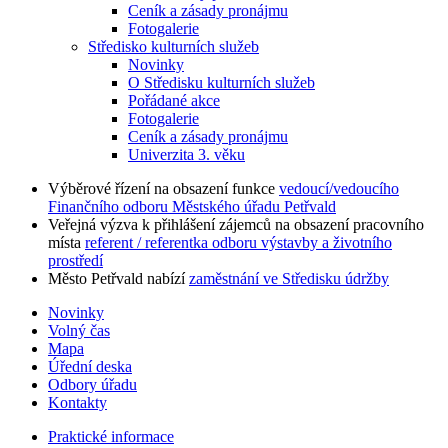
Ceník a zásady pronájmu
Fotogalerie
Středisko kulturních služeb
Novinky
O Středisku kulturních služeb
Pořádané akce
Fotogalerie
Ceník a zásady pronájmu
Univerzita 3. věku
Výběrové řízení na obsazení funkce
vedoucí/vedoucího
Finančního odboru Městského úřadu Petřvald
Veřejná výzva k přihlášení zájemců na obsazení pracovního
místa
referent / referentka odboru výstavby a životního
prostředí
Město Petřvald nabízí
zaměstnání ve Středisku údržby
Novinky
Volný čas
Mapa
Úřední deska
Odbory úřadu
Kontakty
Praktické informace