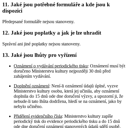
11. Jaké jsou potřebné formuláře a kde jsou k
dispozici
Předepsané formuláře nejsou stanoveny.
12. Jaké jsou poplatky a jak je lze uhradit
Správní ani jiné poplatky nejsou stanoveny.
13. Jaké jsou lhůty pro vyřízení
Oznámení o vydávání periodického tisku
: Oznámení musí být
doručeno Ministerstvu kultury nejpozději 30 dnů před
zahájením vydávání.
Doplnění oznámení
: Není-li oznámení údajů úplné, vyzve
Ministerstvo kultury osobu, která jej učinila, aby oznámení
doplnila do 15 dnů ode dne doručení výzvy, a upozorní ji, že
nebude-li tato lhůta dodržena, hledí se na oznámení, jako by
nebylo učiněno.
Přidělení evidenčního čísla
: Ministerstvo kultury zapíše
periodický tisk do evidence periodického tisku a do 15 dnů
ode dne doručení oznámení stanovených údajů sdělí osobě,