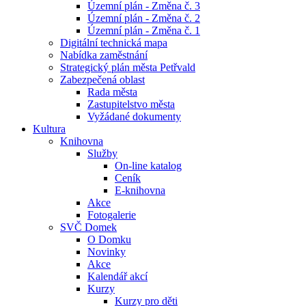
Územní plán - Změna č. 3
Územní plán - Změna č. 2
Územní plán - Změna č. 1
Digitální technická mapa
Nabídka zaměstnání
Strategický plán města Petřvald
Zabezpečená oblast
Rada města
Zastupitelstvo města
Vyžádané dokumenty
Kultura
Knihovna
Služby
On-line katalog
Ceník
E-knihovna
Akce
Fotogalerie
SVČ Domek
O Domku
Novinky
Akce
Kalendář akcí
Kurzy
Kurzy pro děti