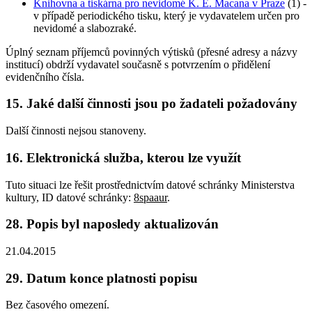
Knihovna a tiskárna pro nevidomé K. E. Macana v Praze
(1) -
v případě periodického tisku, který je vydavatelem určen pro
nevidomé a slabozraké.
Úplný seznam příjemců povinných výtisků (přesné adresy a názvy
institucí) obdrží vydavatel současně s potvrzením o přidělení
evidenčního čísla.
15. Jaké další činnosti jsou po žadateli požadovány
Další činnosti nejsou stanoveny.
16. Elektronická služba, kterou lze využít
Tuto situaci lze řešit prostřednictvím datové schránky Ministerstva
kultury, ID datové schránky:
8spaaur
.
28. Popis byl naposledy aktualizován
21.04.2015
29. Datum konce platnosti popisu
Bez časového omezení.