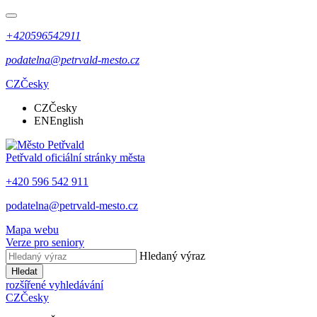
+420596542911
podatelna@petrvald-mesto.cz
CZ
Česky
CZ
Česky
EN
English
Petřvald
oficiální stránky města
+420 596 542 911
podatelna@petrvald-mesto.cz
Mapa webu
Verze pro seniory
Hledaný výraz
Hledat
rozšířené vyhledávání
CZ
Česky