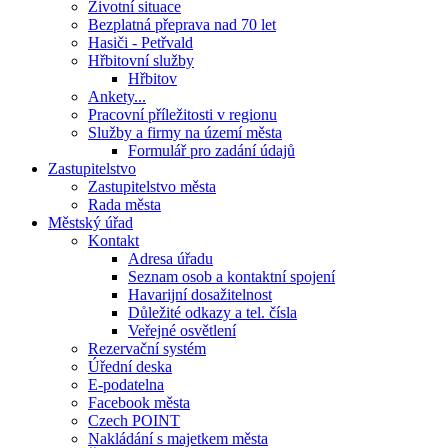
Životní situace
Bezplatná přeprava nad 70 let
Hasiči - Petřvald
Hřbitovní služby
Hřbitov
Ankety...
Pracovní příležitosti v regionu
Služby a firmy na území města
Formulář pro zadání údajů
Zastupitelstvo
Zastupitelstvo města
Rada města
Městský úřad
Kontakt
Adresa úřadu
Seznam osob a kontaktní spojení
Havarijní dosažitelnost
Důležité odkazy a tel. čísla
Veřejné osvětlení
Rezervační systém
Úřední deska
E-podatelna
Facebook města
Czech POINT
Nakládání s majetkem města