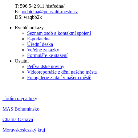
T: 596 542 911 /ústředna/
E:
podatelna@petrvald-mesto.cz
DS: waqbb2k
Rychlé odkazy
Seznam osob a kontaktní spojení
E-podatelna
Úřední deska
Veřejné zakázky
Formuláře ke stažení
Ostatní
Petřvaldské noviny
Videoreportáže z dění našeho města
Fotogalerie z akcí v našem městě
Třídím olej a tuky
MAS Bohumínsko
Charita Ostrava
Moravskoslezský kraj