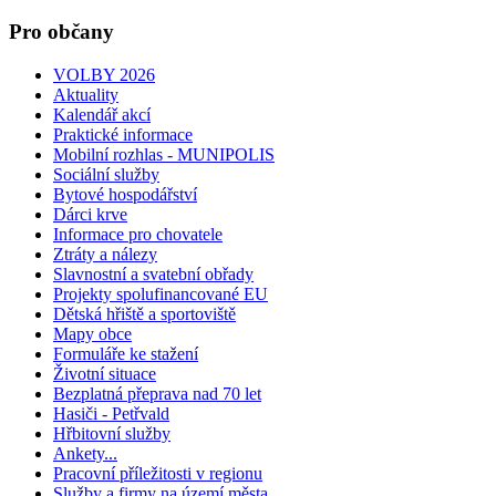
Pro občany
VOLBY 2026
Aktuality
Kalendář akcí
Praktické informace
Mobilní rozhlas - MUNIPOLIS
Sociální služby
Bytové hospodářství
Dárci krve
Informace pro chovatele
Ztráty a nálezy
Slavnostní a svatební obřady
Projekty spolufinancované EU
Dětská hřiště a sportoviště
Mapy obce
Formuláře ke stažení
Životní situace
Bezplatná přeprava nad 70 let
Hasiči - Petřvald
Hřbitovní služby
Ankety...
Pracovní příležitosti v regionu
Služby a firmy na území města