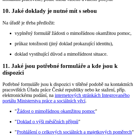
10. Jaké doklady je nutné mít s sebou
Na úřadě je třeba předložit:
vyplněný formulář žádosti o mimořádnou okamžitou pomoc,
průkaz totožnosti (jiný doklad prokazující identitu),
doklad vystihující důvod a mimořádnost situace.
11. Jaké jsou potřebné formuláře a kde jsou k
dispozici
Potřebné formuláře jsou k dispozici v tištěné podobě na kontaktních
pracovištích Úřadu práce České republiky nebo ke stažení, příp.
elektronickému podání, na
internetových stránkách Integrovaného
portálu Ministerstva práce a sociálních věcí
.
"
Žádost o mimořádnou okamžitou pomoc
"
"
Doklad o výši měsíčních příjmů
"
"
Prohlášení o celkových sociálních a majetkových poměrech
"