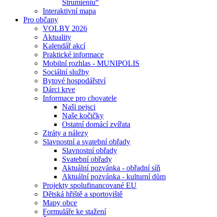
Strumieniu“
Interaktivní mapa
Pro občany
VOLBY 2026
Aktuality
Kalendář akcí
Praktické informace
Mobilní rozhlas - MUNIPOLIS
Sociální služby
Bytové hospodářství
Dárci krve
Informace pro chovatele
Naši pejsci
Naše kočičky
Ostatní domácí zvířata
Ztráty a nálezy
Slavnostní a svatební obřady
Slavnostní obřady
Svatební obřady
Aktuální pozvánka - obřadní síň
Aktuální pozvánka - kulturní dům
Projekty spolufinancované EU
Dětská hřiště a sportoviště
Mapy obce
Formuláře ke stažení