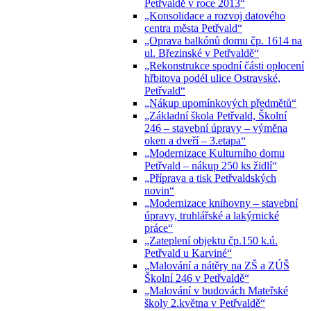
Petřvaldě v roce 2013“
„Konsolidace a rozvoj datového
centra města Petřvald“
„Oprava balkónů domu čp. 1614 na
ul. Březinské v Petřvaldě“
„Rekonstrukce spodní části oplocení
hřbitova podél ulice Ostravské,
Petřvald“
„Nákup upomínkových předmětů“
„Základní škola Petřvald, Školní
246 – stavební úpravy – výměna
oken a dveří – 3.etapa“
„Modernizace Kulturního domu
Petřvald – nákup 250 ks židlí“
„Příprava a tisk Petřvaldských
novin“
„Modernizace knihovny – stavební
úpravy, truhlářské a lakýrnické
práce“
„Zateplení objektu čp.150 k.ú.
Petřvald u Karviné“
„Malování a nátěry na ZŠ a ZÚŠ
Školní 246 v Petřvaldě“
„Malování v budovách Mateřské
školy 2.května v Petřvaldě“