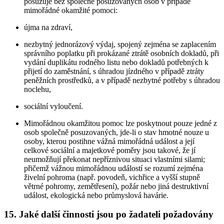
posuzuje bez společně posuzovaných osob v případě
mimořádné okamžité pomoci:
újma na zdraví,
nezbytný jednorázový výdaj, spojený zejména se zaplacením
správního poplatku při prokázané ztrátě osobních dokladů, při
vydání duplikátu rodného listu nebo dokladů potřebných k
přijetí do zaměstnání, s úhradou jízdného v případě ztráty
peněžních prostředků, a v případě nezbytné potřeby s úhradou
noclehu,
sociální vyloučení.
Mimořádnou okamžitou pomoc lze poskytnout pouze jedné z
osob společně posuzovaných, jde-li o stav hmotné nouze u
osoby, kterou postihne vážná mimořádná událost a její
celkové sociální a majetkové poměry jsou takové, že jí
neumožňují překonat nepříznivou situaci vlastními silami;
přičemž vážnou mimořádnou událostí se rozumí zejména
živelní pohroma (např. povodeň, vichřice a vyšší stupně
větrné pohromy, zemětřesení), požár nebo jiná destruktivní
událost, ekologická nebo průmyslová havárie.
15. Jaké další činnosti jsou po žadateli požadovány