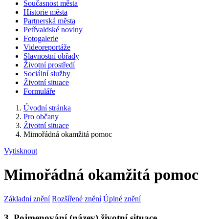
Současnost města
Historie města
Partnerská města
Petřvaldské noviny
Fotogalerie
Videoreportáže
Slavnostní obřady
Životní prostředí
Sociální služby
Životní situace
Formuláře
Úvodní stránka
Pro občany
Životní situace
Mimořádná okamžitá pomoc
Vytisknout
Mimořádná okamžitá pomoc
Základní znění
Rozšířené znění
Úplné znění
3. Pojmenování (název) životní situace