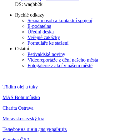
DS: waqbb2k
Rychlé odkazy
Seznam osob a kontaktní spojení
E-podatelna
Úřední deska
Veřejné zakázky
Formuláře ke stažení
Ostatní
Petřvaldské noviny
Videoreportáže z dění našeho města
Fotogalerie z akcí v našem městě
Třídím olej a tuky
MAS Bohumínsko
Charita Ostrava
Moravskoslezský kraj
Телефонна лінія для українців
Skupina ČEZ