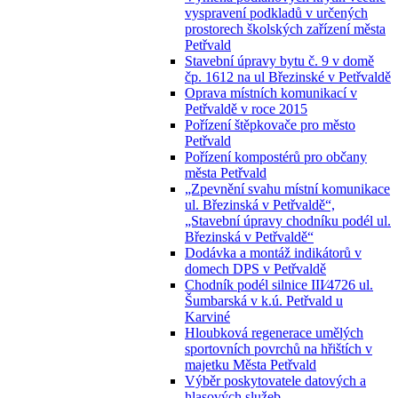
vyspravení podkladů v určených
prostorech školských zařízení města
Petřvald
Stavební úpravy bytu č. 9 v domě
čp. 1612 na ul Březinské v Petřvaldě
Oprava místních komunikací v
Petřvaldě v roce 2015
Pořízení štěpkovače pro město
Petřvald
Pořízení kompostérů pro občany
města Petřvald
„Zpevnění svahu místní komunikace
ul. Březinská v Petřvaldě“,
„Stavební úpravy chodníku podél ul.
Březinská v Petřvaldě“
Dodávka a montáž indikátorů v
domech DPS v Petřvaldě
Chodník podél silnice III⁄4726 ul.
Šumbarská v k.ú. Petřvald u
Karviné
Hloubková regenerace umělých
sportovních povrchů na hřištích v
majetku Města Petřvald
Výběr poskytovatele datových a
hlasových služeb