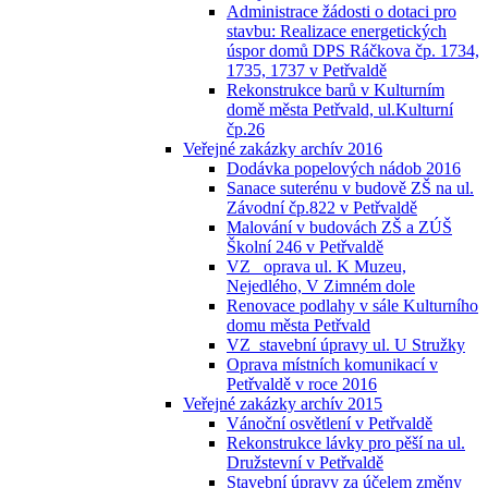
Administrace žádosti o dotaci pro
stavbu: Realizace energetických
úspor domů DPS Ráčkova čp. 1734,
1735, 1737 v Petřvaldě
Rekonstrukce barů v Kulturním
domě města Petřvald, ul.Kulturní
čp.26
Veřejné zakázky archív 2016
Dodávka popelových nádob 2016
Sanace suterénu v budově ZŠ na ul.
Závodní čp.822 v Petřvaldě
Malování v budovách ZŠ a ZÚŠ
Školní 246 v Petřvaldě
VZ_ oprava ul. K Muzeu,
Nejedlého, V Zimném dole
Renovace podlahy v sále Kulturního
domu města Petřvald
VZ_stavební úpravy ul. U Stružky
Oprava místních komunikací v
Petřvaldě v roce 2016
Veřejné zakázky archív 2015
Vánoční osvětlení v Petřvaldě
Rekonstrukce lávky pro pěší na ul.
Družstevní v Petřvaldě
Stavební úpravy za účelem změny