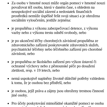
Za osobu v hmotné nouzi může orgán pomoci v hmotné nouzi
považovat též osobu, která v daném čase, s ohledem na
neuspokojivé sociální zázemí a nedostatek finančních
prostředků nemůže úspěšně řešit svoji situaci a je ohrožena
sociálním vyloučením, jestliže zejména:
je propuštěna z výkonu zabezpečovací detence, z výkonu
vazby nebo z výkonu trestu odnětí svobody, nebo
je po ukončení léčby chorobných závislostí propuštěna ze
zdravotnického zařízení poskytovatele zdravotních služeb,
psychiatrické léčebny nebo léčebného zařízení pro chorobné
závislosti, nebo
je propuštěna ze školského zařízení pro výkon ústavní či
ochranné výchovy nebo z pěstounské péče po dosažení
zletilosti, resp. v 19 letech, nebo
nemá uspokojivě naplněny životně důležité potřeby vzhledem
k tomu, že je osobou bez přístřeší, nebo
je osobou, jejíž práva a zájmy jsou ohroženy trestnou činností
jiné osoby.
Pro účely poskytování mimořádné okamžité pomoci se osoba