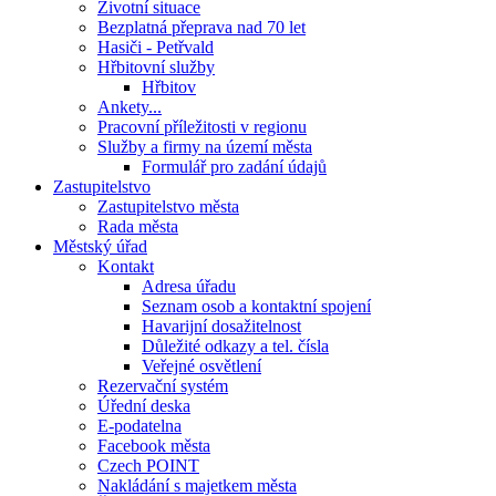
Životní situace
Bezplatná přeprava nad 70 let
Hasiči - Petřvald
Hřbitovní služby
Hřbitov
Ankety...
Pracovní příležitosti v regionu
Služby a firmy na území města
Formulář pro zadání údajů
Zastupitelstvo
Zastupitelstvo města
Rada města
Městský úřad
Kontakt
Adresa úřadu
Seznam osob a kontaktní spojení
Havarijní dosažitelnost
Důležité odkazy a tel. čísla
Veřejné osvětlení
Rezervační systém
Úřední deska
E-podatelna
Facebook města
Czech POINT
Nakládání s majetkem města