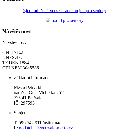
Zjednodušená verze stránek nejen pro seniory
Návštěvnost
Návštěvnost:
ONLINE:
2
DNES:
377
TÝDEN:
1884
CELKEM:
3045586
Základní informace
Město Petřvald
náměstí Gen. Vicherka 2511
735 41 Petřvald
IČ: 297593
Spojení
T: 596 542 911 /ústředna/
E:
podatelna@petrvald-mesto.cz