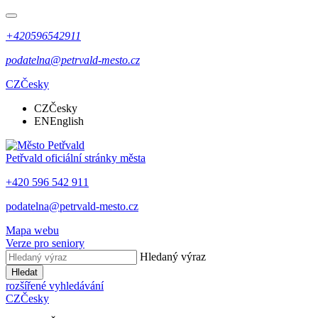
+420596542911
podatelna@petrvald-mesto.cz
CZ
Česky
CZ
Česky
EN
English
Petřvald
oficiální stránky města
+420 596 542 911
podatelna@petrvald-mesto.cz
Mapa webu
Verze pro seniory
Hledaný výraz
Hledat
rozšířené vyhledávání
CZ
Česky