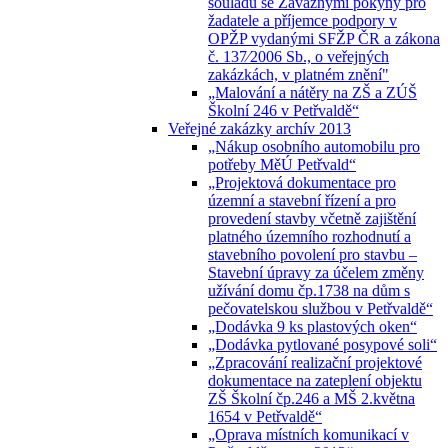
souladu se Závaznými pokyny pro
žadatele a příjemce podpory v
OPŽP vydanými SFŽP ČR a zákona
č. 137⁄2006 Sb., o veřejných
zakázkách, v platném znění"
„Malování a nátěry na ZŠ a ZÚŠ
Školní 246 v Petřvaldě“
Veřejné zakázky archív 2013
„Nákup osobního automobilu pro
potřeby MěÚ Petřvald“
„Projektová dokumentace pro
územní a stavební řízení a pro
provedení stavby včetně zajištění
platného územního rozhodnutí a
stavebního povolení pro stavbu –
Stavební úpravy za účelem změny
užívání domu čp.1738 na dům s
pečovatelskou službou v Petřvaldě“
„Dodávka 9 ks plastových oken“
„Dodávka pytlované posypové soli“
„Zpracování realizační projektové
dokumentace na zateplení objektu
ZŠ Školní čp.246 a MŠ 2.května
1654 v Petřvaldě“
„Oprava místních komunikací v