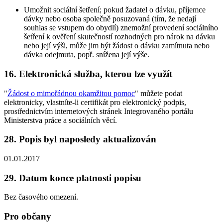
Umožnit sociální šetření; pokud žadatel o dávku, příjemce
dávky nebo osoba společně posuzovaná (tím, že nedají
souhlas se vstupem do obydlí) znemožní provedení sociálního
šetření k ověření skutečností rozhodných pro nárok na dávku
nebo její výši, může jim být žádost o dávku zamítnuta nebo
dávka odejmuta, popř. snížena její výše.
16. Elektronická služba, kterou lze využít
"
Žádost o mimořádnou okamžitou pomoc
" můžete podat
elektronicky, vlastníte-li certifikát pro elektronický podpis,
prostřednictvím internetových stránek Integrovaného portálu
Ministerstva práce a sociálních věcí.
28. Popis byl naposledy aktualizován
01.01.2017
29. Datum konce platnosti popisu
Bez časového omezení.
Pro občany