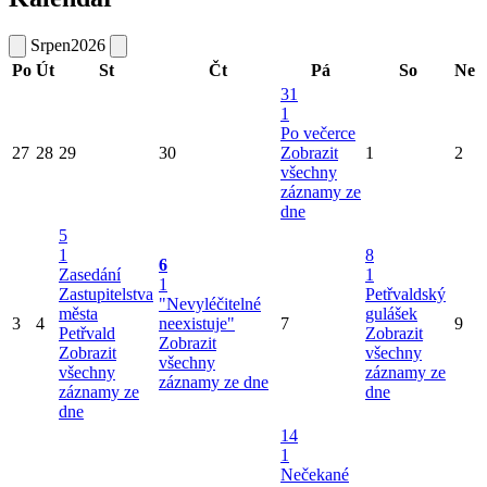
Srpen
2026
Po
Út
St
Čt
Pá
So
Ne
31
1
Po večerce
27
28
29
30
Zobrazit
1
2
všechny
záznamy ze
dne
5
1
8
6
Zasedání
1
1
Zastupitelstva
Petřvaldský
"Nevyléčitelné
města
gulášek
3
4
neexistuje"
7
9
Petřvald
Zobrazit
Zobrazit
Zobrazit
všechny
všechny
všechny
záznamy ze
záznamy ze dne
záznamy ze
dne
dne
14
1
Nečekané