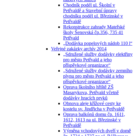
Chodník podél ul. Školní v
Petřvaldě a Stavební úpravy
chodníku podél ul. Březinské v
Petřvaldě
Rekonstrukce zahrady Mateřské
školy Šenovská čp.356, 735 41
Petřvald
„Dodávka popelových nádob 110 l“
Veřejné zakázky archív 2014
„Sdružené služby dodávky elektřiny
pro město Petřvald a jeho
příspěvkové organizace“
„Sdružené služby dodávky zemního
plynu pro město Petřvald a jeho
příspěvkové organizace“
Oprava školního hřiště ZŠ
Masarykova, Petřvald včetně
dodávky hracích prvků
Obnova aleje křížové cesty ke
kostelu sv. Jindřicha v Petřvaldě
Oprava balkónů domu čp. 1611,
1612, 1613 na ul. Březinské v
Petřvaldě
Výměna vchodových dveří v domě