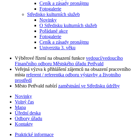
Ceník a zásady pronájmu
Fotogalerie
Středisko kulturních služeb
Novinky
O Středisku kulturních služeb
Pořádané akce
Fotogalerie
Ceník a zásady pronájmu
Univerzita 3. věku
Výběrové řízení na obsazení funkce
vedoucí/vedoucího
Finančního odboru Městského úřadu Petřvald
Veřejná výzva k přihlášení zájemců na obsazení pracovního
místa
referent / referentka odboru výstavby a životního
prostředí
Město Petřvald nabízí
zaměstnání ve Středisku údržby
Novinky
Volný čas
Mapa
Úřední deska
Odbory úřadu
Kontakty
Praktické informace