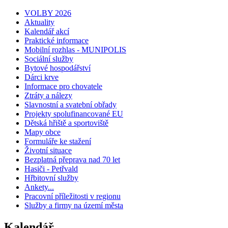
VOLBY 2026
Aktuality
Kalendář akcí
Praktické informace
Mobilní rozhlas - MUNIPOLIS
Sociální služby
Bytové hospodářství
Dárci krve
Informace pro chovatele
Ztráty a nálezy
Slavnostní a svatební obřady
Projekty spolufinancované EU
Dětská hřiště a sportoviště
Mapy obce
Formuláře ke stažení
Životní situace
Bezplatná přeprava nad 70 let
Hasiči - Petřvald
Hřbitovní služby
Ankety...
Pracovní příležitosti v regionu
Služby a firmy na území města
Kalendář