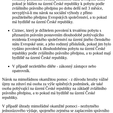
pokud je hlášen na území České republiky k pobytu podle
zvláštního právního předpisu po dobu delší než 3 měsíce,
nevyplývá-li mu nárok na sociální výhody z přímo
použitelného předpisu Evropských společenství, a to pokud
má bydliště na území České republiky.
Cizinec, který je držitelem povolení k trvalému pobytu s
přiznaným právním postavením dlouhodobě pobývajícího
rezidenta Evropského společenství na území jiného členského
státu Evropské unie, a jeho rodinný příslušník, pokud jim bylo
vydáno povolení k dlouhodobému pobytu na území České
republiky podle zvláštního právního předpisu, a to pokud mají
bydliště na území České republiky.
V případě nezletilého dítěte - zákonný zástupce nebo
opatrovník.
Nárok na mimořádnou okamžitou pomoc - z důvodu hrozby vážné
újmy na zdraví má osoba za výše splněných podmínek, ale také
osoba pobývající na území České republiky na základě zvláštního
právního předpisu, a to pokud má bydliště na území České
republiky.
V případě úhrady mimořádné okamžité pomoci - nezbytného
jednorázového výdaje, spojeného zejména se zaplacením správního