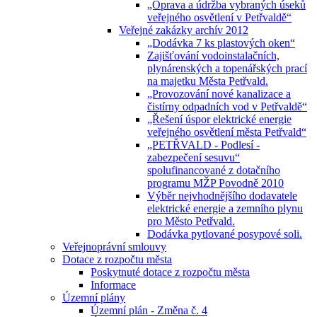
„Oprava a údržba vybraných úseků
veřejného osvětlení v Petřvaldě“
Veřejné zakázky archív 2012
„Dodávka 7 ks plastových oken“
Zajišťování vodoinstalačních,
plynárenských a topenářských prací
na majetku Města Petřvald.
„Provozování nové kanalizace a
čistírny odpadních vod v Petřvaldě“
„Řešení úspor elektrické energie
veřejného osvětlení města Petřvald“
„PETŘVALD - Podlesí -
zabezpečení sesuvu“
spolufinancované z dotačního
programu MŽP Povodně 2010
Výběr nejvhodnějšího dodavatele
elektrické energie a zemního plynu
pro Město Petřvald.
Dodávka pytlované posypové soli.
Veřejnoprávní smlouvy
Dotace z rozpočtu města
Poskytnuté dotace z rozpočtu města
Informace
Územní plány
Územní plán - Změna č. 4