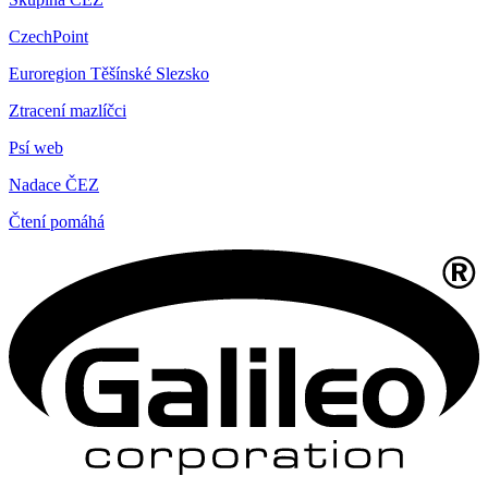
CzechPoint
Euroregion Těšínské Slezsko
Ztracení mazlíčci
Psí web
Nadace ČEZ
Čtení pomáhá