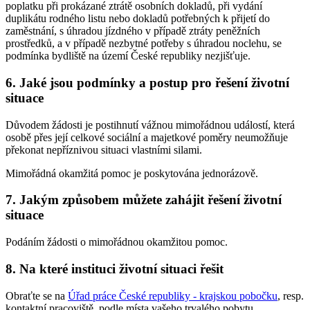
poplatku při prokázané ztrátě osobních dokladů, při vydání
duplikátu rodného listu nebo dokladů potřebných k přijetí do
zaměstnání, s úhradou jízdného v případě ztráty peněžních
prostředků, a v případě nezbytné potřeby s úhradou noclehu, se
podmínka bydliště na území České republiky nezjišťuje.
6. Jaké jsou podmínky a postup pro řešení životní
situace
Důvodem žádosti je postihnutí vážnou mimořádnou událostí, která
osobě přes její celkové sociální a majetkové poměry neumožňuje
překonat nepříznivou situaci vlastními silami.
Mimořádná okamžitá pomoc je poskytována jednorázově.
7. Jakým způsobem můžete zahájit řešení životní
situace
Podáním žádosti o mimořádnou okamžitou pomoc.
8. Na které instituci životní situaci řešit
Obraťte se na
Úřad práce České republiky - krajskou pobočku
, resp.
kontaktní pracoviště, podle místa vašeho trvalého pobytu.