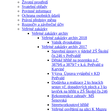
Životní prostředí
Svatební obřady
Povinné informace
Ochrana osobních údajů
Právní předpisy města
Rozpočty a závěrečné účty
Veřejné zakázky
Veřejné zakázky archiv
Veřejné zakázky archiv 2018
Valník dvoukabina
Veřejné zakázky archív 2017
Stavební úpravy v jídelně ZŠ Školní
čp.246 v Petřvaldě
Dětské hřiště na pozemku p.č.
3879⁄6 a 3879⁄7 v k.ú. Petřvald u
Karviné
Výzva_Úprava vytápění v KD
Petřvald
Dodávka a realizace 2 ks hracích
sestav vč. dopadových ploch a 3 ks
laviček na hřišti u ZŠ Školní čp.246
Rekonstrukce zahrady_MŠ
Šenovská
Streetworkoutové hřiště
Veřejné osvětlení na ulici K Muzeu