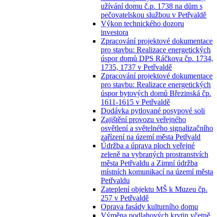
užívání domu č.p. 1738 na dům s
pečovatelskou službou v Petřvaldě
Výkon technického dozoru
investora
Zpracování projektové dokumentace
pro stavbu: Realizace energetických
úspor domů DPS Ráčkova čp. 1734,
1735, 1737 v Petřvaldě
Zpracování projektové dokumentace
pro stavbu: Realizace energetických
úspor bytových domů Březinská čp.
1611-1615 v Petřvaldě
Dodávka pytlované posypové soli
Zajištění provozu veřejného
osvětlení a světelného signalizačního
zařízení na území města Petřvald
Údržba a úprava ploch veřejné
zeleně na vybraných prostranstvích
města Petřvaldu a Zimní údržba
místních komunikací na území města
Petřvaldu
Zateplení objektu MŠ k Muzeu čp.
257 v Petřvaldě
Oprava fasády kulturního domu
Výměna podlahových krytin včetně