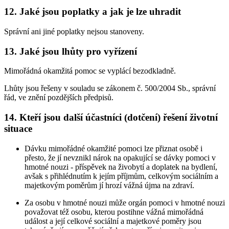
12. Jaké jsou poplatky a jak je lze uhradit
Správní ani jiné poplatky nejsou stanoveny.
13. Jaké jsou lhůty pro vyřízení
Mimořádná okamžitá pomoc se vyplácí bezodkladně.
Lhůty jsou řešeny v souladu se zákonem č. 500/2004 Sb., správní
řád, ve znění pozdějších předpisů.
14. Kteří jsou další účastníci (dotčení) řešení životní
situace
Dávku mimořádné okamžité pomoci lze přiznat osobě i
přesto, že jí nevznikl nárok na opakující se dávky pomoci v
hmotné nouzi - příspěvek na živobytí a doplatek na bydlení,
avšak s přihlédnutím k jejím příjmům, celkovým sociálním a
majetkovým poměrům jí hrozí vážná újma na zdraví.
Za osobu v hmotné nouzi může orgán pomoci v hmotné nouzi
považovat též osobu, kterou postihne vážná mimořádná
událost a její celkové sociální a majetkové poměry jsou