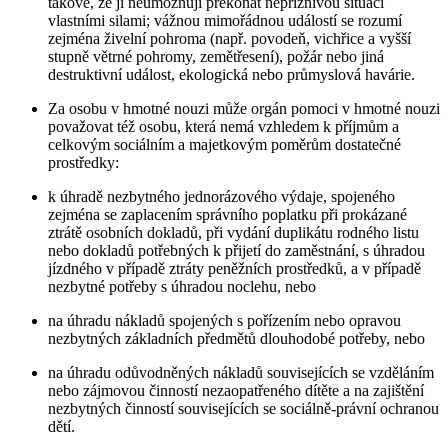
takové, že jí neumožňují překonat nepříznivou situaci
vlastními silami; vážnou mimořádnou událostí se rozumí
zejména živelní pohroma (např. povodeň, vichřice a vyšší
stupně větrné pohromy, zemětřesení), požár nebo jiná
destruktivní událost, ekologická nebo průmyslová havárie.
Za osobu v hmotné nouzi může orgán pomoci v hmotné nouzi
považovat též osobu, která nemá vzhledem k příjmům a
celkovým sociálním a majetkovým poměrům dostatečné
prostředky:
k úhradě nezbytného jednorázového výdaje, spojeného
zejména se zaplacením správního poplatku při prokázané
ztrátě osobních dokladů, při vydání duplikátu rodného listu
nebo dokladů potřebných k přijetí do zaměstnání, s úhradou
jízdného v případě ztráty peněžních prostředků, a v případě
nezbytné potřeby s úhradou noclehu, nebo
na úhradu nákladů spojených s pořízením nebo opravou
nezbytných základních předmětů dlouhodobé potřeby, nebo
na úhradu odůvodněných nákladů souvisejících se vzděláním
nebo zájmovou činností nezaopatřeného dítěte a na zajištění
nezbytných činností souvisejících se sociálně-právní ochranou
dětí.