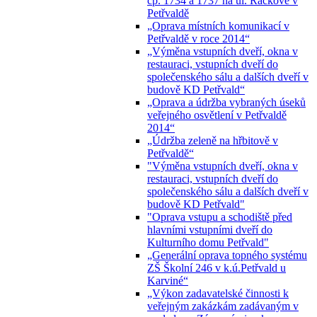
čp. 1734 a 1737 na ul. Ráčkove v
Petřvaldě
„Oprava místních komunikací v
Petřvaldě v roce 2014“
„Výměna vstupních dveří, okna v
restauraci, vstupních dveří do
společenského sálu a dalších dveří v
budově KD Petřvald“
„Oprava a údržba vybraných úseků
veřejného osvětlení v Petřvaldě
2014“
„Údržba zeleně na hřbitově v
Petřvaldě“
"Výměna vstupních dveří, okna v
restauraci, vstupních dveří do
společenského sálu a dalších dveří v
budově KD Petřvald"
"Oprava vstupu a schodiště před
hlavními vstupními dveří do
Kulturního domu Petřvald"
„Generální oprava topného systému
ZŠ Školní 246 v k.ú.Petřvald u
Karviné“
„Výkon zadavatelské činnosti k
veřejným zakázkám zadávaným v