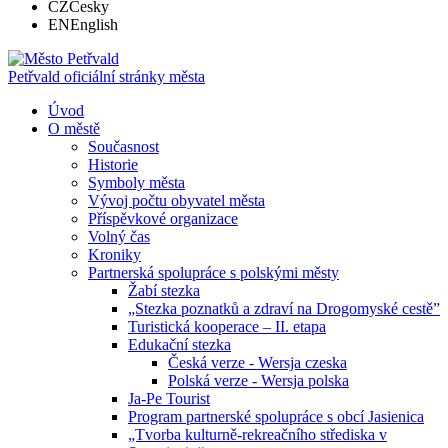
CZ
Česky
EN
English
Petřvald
oficiální stránky města
Úvod
O městě
Současnost
Historie
Symboly města
Vývoj počtu obyvatel města
Příspěvkové organizace
Volný čas
Kroniky
Partnerská spolupráce s polskými městy
Žabí stezka
„Stezka poznatků a zdraví na Drogomyské cestě”
Turistická kooperace – II. etapa
Edukační stezka
Česká verze - Wersja czeska
Polská verze - Wersja polska
Ja-Pe Tourist
Program partnerské spolupráce s obcí Jasienica
„Tvorba kulturně-rekreačního střediska v