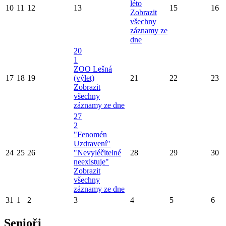
léto
10
11
12
13
15
16
Zobrazit
všechny
záznamy ze
dne
20
1
ZOO Lešná
17
18
19
(výlet)
21
22
23
Zobrazit
všechny
záznamy ze dne
27
2
"Fenomén
Uzdravení"
24
25
26
"Nevyléčitelné
28
29
30
neexistuje"
Zobrazit
všechny
záznamy ze dne
31
1
2
3
4
5
6
Senioři