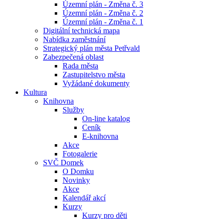
Územní plán - Změna č. 3
Územní plán - Změna č. 2
Územní plán - Změna č. 1
Digitální technická mapa
Nabídka zaměstnání
Strategický plán města Petřvald
Zabezpečená oblast
Rada města
Zastupitelstvo města
Vyžádané dokumenty
Kultura
Knihovna
Služby
On-line katalog
Ceník
E-knihovna
Akce
Fotogalerie
SVČ Domek
O Domku
Novinky
Akce
Kalendář akcí
Kurzy
Kurzy pro děti