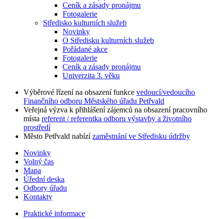
Ceník a zásady pronájmu
Fotogalerie
Středisko kulturních služeb
Novinky
O Středisku kulturních služeb
Pořádané akce
Fotogalerie
Ceník a zásady pronájmu
Univerzita 3. věku
Výběrové řízení na obsazení funkce
vedoucí/vedoucího
Finančního odboru Městského úřadu Petřvald
Veřejná výzva k přihlášení zájemců na obsazení pracovního
místa
referent / referentka odboru výstavby a životního
prostředí
Město Petřvald nabízí
zaměstnání ve Středisku údržby
Novinky
Volný čas
Mapa
Úřední deska
Odbory úřadu
Kontakty
Praktické informace