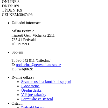
ONLINE:
3
DNES:
169
TÝDEN:
169
CELKEM:
3047496
Základní informace
Město Petřvald
náměstí Gen. Vicherka 2511
735 41 Petřvald
IČ: 297593
Spojení
T: 596 542 911 /ústředna/
E:
podatelna@petrvald-mesto.cz
DS: waqbb2k
Rychlé odkazy
Seznam osob a kontaktní spojení
E-podatelna
Úřední deska
Veřejné zakázky
Formuláře ke stažení
Ostatní
Petřvaldské noviny