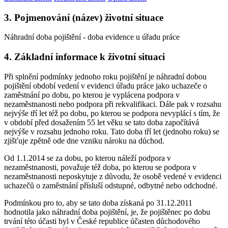
3. Pojmenování (název) životní situace
Náhradní doba pojištění - doba evidence u úřadu práce
4. Základní informace k životní situaci
Při splnění podmínky jednoho roku pojištění je náhradní dobou
pojištění období vedení v evidenci úřadu práce jako uchazeče o
zaměstnání po dobu, po kterou je vyplácena podpora v
nezaměstnanosti nebo podpora při rekvalifikaci. Dále pak v rozsahu
nejvýše tří let též po dobu, po kterou se podpora nevyplácí s tím, že
v období před dosažením 55 let věku se tato doba započítává
nejvýše v rozsahu jednoho roku. Tato doba tří let (jednoho roku) se
zjišťuje zpětně ode dne vzniku nároku na důchod.
Od 1.1.2014 se za dobu, po kterou náleží podpora v
nezaměstnanosti, považuje též doba, po kterou se podpora v
nezaměstnanosti neposkytuje z důvodu, že osobě vedené v evidenci
uchazečů o zaměstnání přísluší odstupné, odbytné nebo odchodné.
Podmínkou pro to, aby se tato doba získaná po 31.12.2011
hodnotila jako náhradní doba pojištění, je, že pojištěnec po dobu
trvání této účasti byl v České republice účasten důchodového