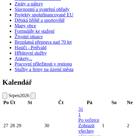
Ztráty a nálezy
Slavnostní a svatební obřady
Projekty spolufinancované EU
Dětská hřiště a sportoviště
Mapy obce
Formuláře ke stažení
Životní situace
Bezplatná přeprava nad 70 let
Hasiči - Petřvald
Hřbitovní služby
Ankety...
Pracovní příležitosti v regionu
Služby a firmy na území města
Kalendář
Srpen
2026
Po
Út
St
Čt
Pá
So
Ne
31
1
Po večerce
27
28
29
30
Zobrazit
1
2
všechny