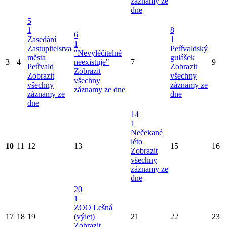
záznamy ze
dne
5
1
8
6
Zasedání
1
1
Zastupitelstva
Petřvaldský
"Nevyléčitelné
města
gulášek
3
4
neexistuje"
7
9
Petřvald
Zobrazit
Zobrazit
Zobrazit
všechny
všechny
všechny
záznamy ze
záznamy ze dne
záznamy ze
dne
dne
14
1
Nečekané
léto
10
11
12
13
15
16
Zobrazit
všechny
záznamy ze
dne
20
1
ZOO Lešná
17
18
19
(výlet)
21
22
23
Zobrazit