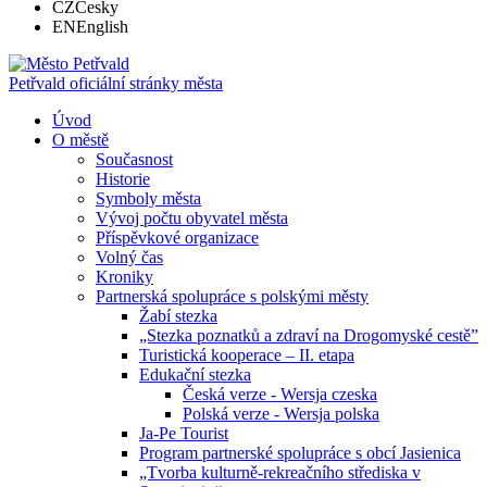
CZ
Česky
EN
English
Petřvald
oficiální stránky města
Úvod
O městě
Současnost
Historie
Symboly města
Vývoj počtu obyvatel města
Příspěvkové organizace
Volný čas
Kroniky
Partnerská spolupráce s polskými městy
Žabí stezka
„Stezka poznatků a zdraví na Drogomyské cestě”
Turistická kooperace – II. etapa
Edukační stezka
Česká verze - Wersja czeska
Polská verze - Wersja polska
Ja-Pe Tourist
Program partnerské spolupráce s obcí Jasienica
„Tvorba kulturně-rekreačního střediska v