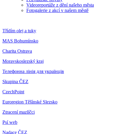
Videoreportáže z dění našeho města
Fotogalerie z akcí v našem městě
Třídím olej a tuky
MAS Bohumínsko
Charita Ostrava
Moravskoslezský kraj
Телефонна лінія для українців
Skupina ČEZ
CzechPoint
Euroregion Těšínské Slezsko
Ztracení mazlíčci
Psí web
Nadace ČEZ