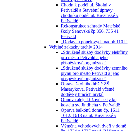
Chodník podél ul. Školní v
Petřvaldě a Stavební úpravy
chodníku podél ul. Březinské v
Petřvaldě
Rekonstrukce zahrady Mateřské
školy Šenovská čp.356, 735 41
Petřvald
„Dodávka popelových nádob 110 l“
Veřejné zakázky archív 2014
„Sdružené služby dodávky elektřiny
pro město Petřvald a jeho
příspěvkové organizace“
„Sdružené služby dodávky zemního
plynu pro město Petřvald a jeho
příspěvkové organizace“
Oprava školního hřiště ZŠ
Masarykova, Petřvald včetně
dodávky hracích prvků
Obnova aleje křížové cesty ke
kostelu sv. Jindřicha v Petřvaldě
Oprava balkónů domu čp. 1611,
1612, 1613 na ul. Březinské v
Petřvaldě
Výměna vchodových dveří v domě