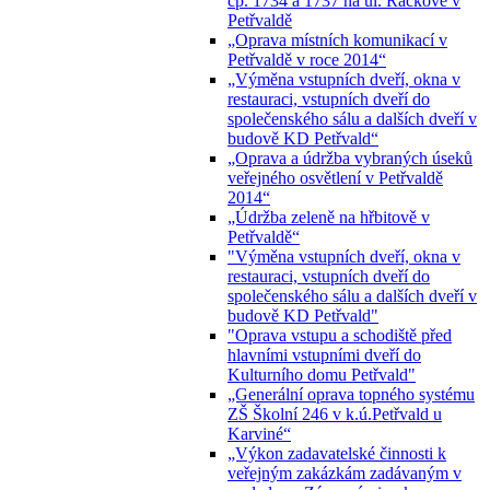
čp. 1734 a 1737 na ul. Ráčkove v
Petřvaldě
„Oprava místních komunikací v
Petřvaldě v roce 2014“
„Výměna vstupních dveří, okna v
restauraci, vstupních dveří do
společenského sálu a dalších dveří v
budově KD Petřvald“
„Oprava a údržba vybraných úseků
veřejného osvětlení v Petřvaldě
2014“
„Údržba zeleně na hřbitově v
Petřvaldě“
"Výměna vstupních dveří, okna v
restauraci, vstupních dveří do
společenského sálu a dalších dveří v
budově KD Petřvald"
"Oprava vstupu a schodiště před
hlavními vstupními dveří do
Kulturního domu Petřvald"
„Generální oprava topného systému
ZŠ Školní 246 v k.ú.Petřvald u
Karviné“
„Výkon zadavatelské činnosti k
veřejným zakázkám zadávaným v