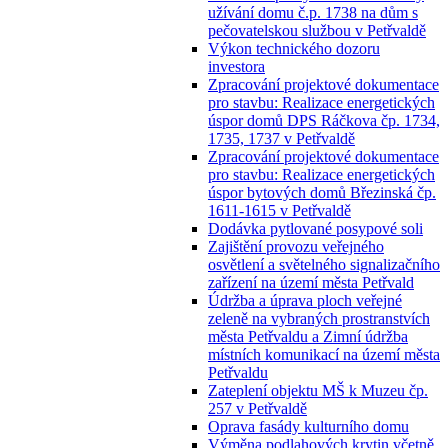
užívání domu č.p. 1738 na dům s
pečovatelskou službou v Petřvaldě
Výkon technického dozoru
investora
Zpracování projektové dokumentace
pro stavbu: Realizace energetických
úspor domů DPS Ráčkova čp. 1734,
1735, 1737 v Petřvaldě
Zpracování projektové dokumentace
pro stavbu: Realizace energetických
úspor bytových domů Březinská čp.
1611-1615 v Petřvaldě
Dodávka pytlované posypové soli
Zajištění provozu veřejného
osvětlení a světelného signalizačního
zařízení na území města Petřvald
Údržba a úprava ploch veřejné
zeleně na vybraných prostranstvích
města Petřvaldu a Zimní údržba
místních komunikací na území města
Petřvaldu
Zateplení objektu MŠ k Muzeu čp.
257 v Petřvaldě
Oprava fasády kulturního domu
Výměna podlahových krytin včetně