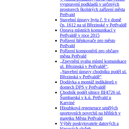
vyspravení podkladů v určených
prostorech školských zařízení města
Petřvald
Stavební úpravy bytu č. 9 v domě
čp. 1612 na ul Březinské v Petřvaldě
Oprava místních komunikací v
Petřvaldě v roce 2015
Pořízení štěpkovače pro město
Petřvald
Pořízení kompostérů pro občany
města Petřvald
„Zpevnění svahu místní komunikace
ul. Březinská v Petřvaldě“,
„Stavební úpravy chodníku podél ul.
Březinská v Petřvaldě“
Dodávka a montáž indikátorů v
domech DPS v Petřvaldě
Chodník podél silnice III⁄4726 ul.
Šumbarská v k.ú. Petřvald u
Karviné
Hloubková regenerace umělých
sportovních povrchů na hřištích v
majetku Města Petřvald
Výběr poskytovatele datových a
hlasových služeb