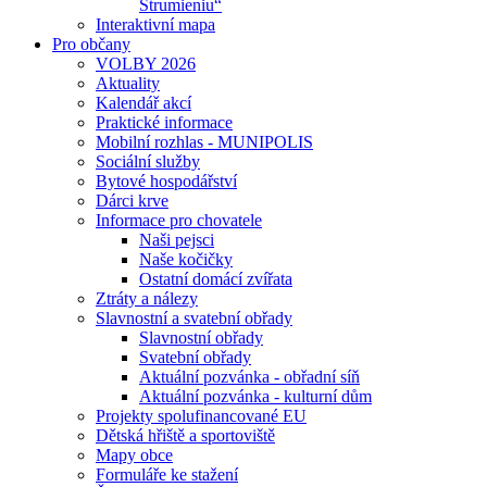
Strumieniu“
Interaktivní mapa
Pro občany
VOLBY 2026
Aktuality
Kalendář akcí
Praktické informace
Mobilní rozhlas - MUNIPOLIS
Sociální služby
Bytové hospodářství
Dárci krve
Informace pro chovatele
Naši pejsci
Naše kočičky
Ostatní domácí zvířata
Ztráty a nálezy
Slavnostní a svatební obřady
Slavnostní obřady
Svatební obřady
Aktuální pozvánka - obřadní síň
Aktuální pozvánka - kulturní dům
Projekty spolufinancované EU
Dětská hřiště a sportoviště
Mapy obce
Formuláře ke stažení