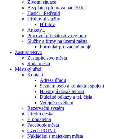
Životní situace
Bezplatná přeprava nad 70 let
Hasiči - Petřvald
Hřbitovní služby
Hřbitov
Ankety...
Pracovní příležitosti v regionu
Služby a firmy na území města
Formulář pro zadání údajů
Zastupitelstvo
Zastupitelstvo města
Rada města
Městský úřad
Kontakt
Adresa úřadu
Seznam osob a kontaktní spojení
Havarijní dosažitelnost
Důležité odkazy a tel. čísla
Veřejné osvětlení
Rezervační systém
Úřední deska
E-podatelna
Facebook města
Czech POINT
Nakládání s majetkem města