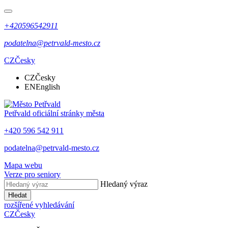
+420596542911
podatelna@petrvald-mesto.cz
CZ
Česky
CZ
Česky
EN
English
Petřvald
oficiální stránky města
+420 596 542 911
podatelna@petrvald-mesto.cz
Mapa webu
Verze pro seniory
Hledaný výraz
Hledat
rozšířené vyhledávání
CZ
Česky