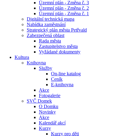
Územní plán - Změna č. 3
Územní plán - Změna č. 2
Územní plán - Změna č. 1
Digitální technická mapa
Nabídka zaměstnání
Strategický plán města Petřvald
Zabezpečená oblast
Rada města
Zastupitelstvo města
Vyžádané dokumenty
Kultura
Knihovna
Služby
On-line katalog
Ceník
E-knihovna
Akce
Fotogalerie
SVČ Domek
O Domku
Novinky
Akce
Kalendář akcí
Kurzy
Kurzy pro děti