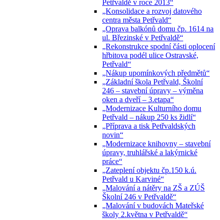
Petřvaldě v roce 2013“
„Konsolidace a rozvoj datového
centra města Petřvald“
„Oprava balkónů domu čp. 1614 na
ul. Březinské v Petřvaldě“
„Rekonstrukce spodní části oplocení
hřbitova podél ulice Ostravské,
Petřvald“
„Nákup upomínkových předmětů“
„Základní škola Petřvald, Školní
246 – stavební úpravy – výměna
oken a dveří – 3.etapa“
„Modernizace Kulturního domu
Petřvald – nákup 250 ks židlí“
„Příprava a tisk Petřvaldských
novin“
„Modernizace knihovny – stavební
úpravy, truhlářské a lakýrnické
práce“
„Zateplení objektu čp.150 k.ú.
Petřvald u Karviné“
„Malování a nátěry na ZŠ a ZÚŠ
Školní 246 v Petřvaldě“
„Malování v budovách Mateřské
školy 2.května v Petřvaldě“