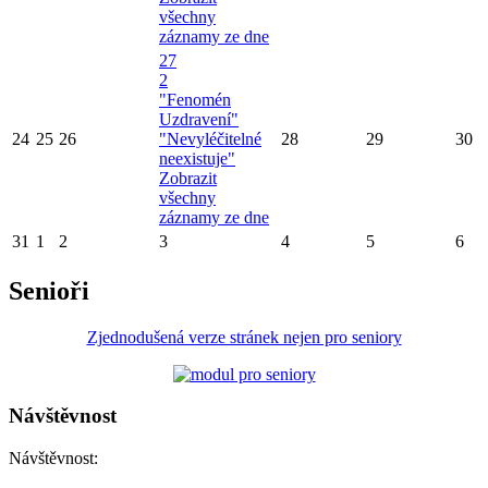
všechny
záznamy ze dne
27
2
"Fenomén
Uzdravení"
24
25
26
"Nevyléčitelné
28
29
30
neexistuje"
Zobrazit
všechny
záznamy ze dne
31
1
2
3
4
5
6
Senioři
Zjednodušená verze stránek nejen pro seniory
Návštěvnost
Návštěvnost: