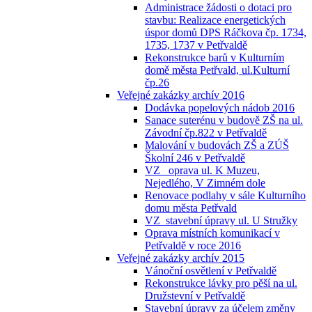
Administrace žádosti o dotaci pro
stavbu: Realizace energetických
úspor domů DPS Ráčkova čp. 1734,
1735, 1737 v Petřvaldě
Rekonstrukce barů v Kulturním
domě města Petřvald, ul.Kulturní
čp.26
Veřejné zakázky archív 2016
Dodávka popelových nádob 2016
Sanace suterénu v budově ZŠ na ul.
Závodní čp.822 v Petřvaldě
Malování v budovách ZŠ a ZÚŠ
Školní 246 v Petřvaldě
VZ_ oprava ul. K Muzeu,
Nejedlého, V Zimném dole
Renovace podlahy v sále Kulturního
domu města Petřvald
VZ_stavební úpravy ul. U Stružky
Oprava místních komunikací v
Petřvaldě v roce 2016
Veřejné zakázky archív 2015
Vánoční osvětlení v Petřvaldě
Rekonstrukce lávky pro pěší na ul.
Družstevní v Petřvaldě
Stavební úpravy za účelem změny