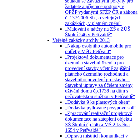
souladu se Závaznými pokyny pro
žadatele a příjemce podpory v
OPŽP vydanými SFŽP ČR a zákona
č. 137⁄2006 Sb., o veřejných
zakázkách, v platném znění"
„Malování a nátěry na ZŠ a ZÚŠ
Školní 246 v Petřvaldě“
Veřejné zakázky archív 2013
„Nákup osobního automobilu pro
potřeby MěÚ Petřvald“
„Projektová dokumentace pro
územní a stavební řízení a pro
provedení stavby včetně zajištění
platného územního rozhodnutí a
stavebního povolení pro stavbu –
Stavební úpravy za účelem změny
užívání domu čp.1738 na dům s
pečovatelskou službou v Petřvaldě“
„Dodávka 9 ks plastových oken“
„Dodávka pytlované posypové soli“
„Zpracování realizační projektové
dokumentace na zateplení objektu
ZŠ Školní čp.246 a MŠ 2.května
1654 v Petřvaldě“
„Oprava místních komunikací v