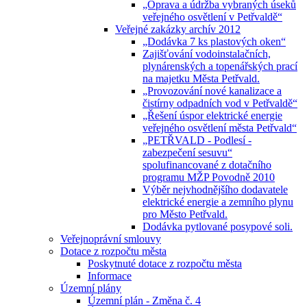
„Oprava a údržba vybraných úseků
veřejného osvětlení v Petřvaldě“
Veřejné zakázky archív 2012
„Dodávka 7 ks plastových oken“
Zajišťování vodoinstalačních,
plynárenských a topenářských prací
na majetku Města Petřvald.
„Provozování nové kanalizace a
čistírny odpadních vod v Petřvaldě“
„Řešení úspor elektrické energie
veřejného osvětlení města Petřvald“
„PETŘVALD - Podlesí -
zabezpečení sesuvu“
spolufinancované z dotačního
programu MŽP Povodně 2010
Výběr nejvhodnějšího dodavatele
elektrické energie a zemního plynu
pro Město Petřvald.
Dodávka pytlované posypové soli.
Veřejnoprávní smlouvy
Dotace z rozpočtu města
Poskytnuté dotace z rozpočtu města
Informace
Územní plány
Územní plán - Změna č. 4