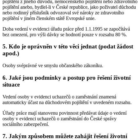
pojištění z jiného důvodu, nemocenského pojištění nebo zdravotního
pojištění anebo, bydlel-li v České republice, jako poživatel důchodu
nebo rodinný příslušník odvozoval své nároky ze zdravotního
pojištění v jiném členském státě Evropské unie.
Doba vedení v evidenci úřadu práce před 1.1.1995 se započítává
bez omezení, pro výši dávky se hodnotí pouze v rozsahu 80 %.
5. Kdo je oprávněn v této věci jednat (podat žádost
apod.)
Osoby svéprávné ve smyslu občanského zákoníku.
6. Jaké jsou podmínky a postup pro řešení životní
situace
Vedení osoby v evidenci uchazečů o zaměstnání znamená
automaticky účast na důchodovém pojištění v uvedeném rozsahu.
Úřady práce mají stanovenu povinnost předávat údaje o vedení
osoby v evidenci uchazečů o zaměstnání do České správy
sociálního zabezpečení.
7. Jakým způsobem můžete zahájit řešení životní