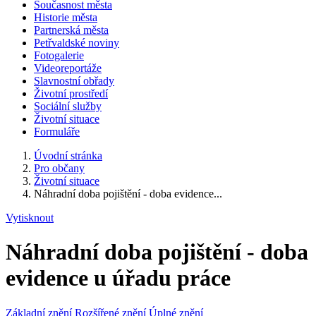
Současnost města
Historie města
Partnerská města
Petřvaldské noviny
Fotogalerie
Videoreportáže
Slavnostní obřady
Životní prostředí
Sociální služby
Životní situace
Formuláře
Úvodní stránka
Pro občany
Životní situace
Náhradní doba pojištění - doba evidence...
Vytisknout
Náhradní doba pojištění - doba
evidence u úřadu práce
Základní znění
Rozšířené znění
Úplné znění