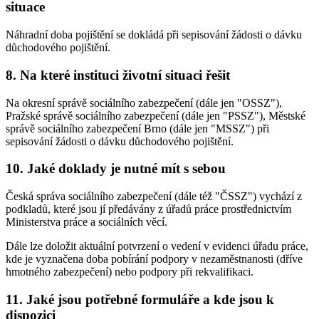
situace
Náhradní doba pojištění se dokládá při sepisování žádosti o dávku
důchodového pojištění.
8. Na které instituci životní situaci řešit
Na okresní správě sociálního zabezpečení (dále jen "OSSZ"),
Pražské správě sociálního zabezpečení (dále jen "PSSZ"), Městské
správě sociálního zabezpečení Brno (dále jen "MSSZ") při
sepisování žádosti o dávku důchodového pojištění.
10. Jaké doklady je nutné mít s sebou
Česká správa sociálního zabezpečení (dále též "ČSSZ") vychází z
podkladů, které jsou jí předávány z úřadů práce prostřednictvím
Ministerstva práce a sociálních věcí.
Dále lze doložit aktuální potvrzení o vedení v evidenci úřadu práce,
kde je vyznačena doba pobírání podpory v nezaměstnanosti (dříve
hmotného zabezpečení) nebo podpory při rekvalifikaci.
11. Jaké jsou potřebné formuláře a kde jsou k
dispozici