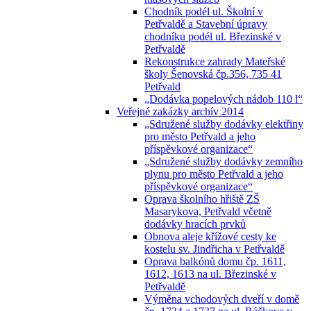
Chodník podél ul. Školní v
Petřvaldě a Stavební úpravy
chodníku podél ul. Březinské v
Petřvaldě
Rekonstrukce zahrady Mateřské
školy Šenovská čp.356, 735 41
Petřvald
„Dodávka popelových nádob 110 l“
Veřejné zakázky archív 2014
„Sdružené služby dodávky elektřiny
pro město Petřvald a jeho
příspěvkové organizace“
„Sdružené služby dodávky zemního
plynu pro město Petřvald a jeho
příspěvkové organizace“
Oprava školního hřiště ZŠ
Masarykova, Petřvald včetně
dodávky hracích prvků
Obnova aleje křížové cesty ke
kostelu sv. Jindřicha v Petřvaldě
Oprava balkónů domu čp. 1611,
1612, 1613 na ul. Březinské v
Petřvaldě
Výměna vchodových dveří v domě