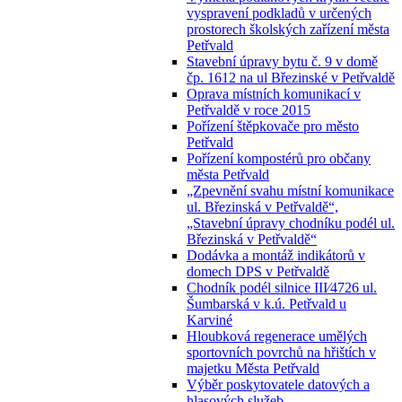
vyspravení podkladů v určených
prostorech školských zařízení města
Petřvald
Stavební úpravy bytu č. 9 v domě
čp. 1612 na ul Březinské v Petřvaldě
Oprava místních komunikací v
Petřvaldě v roce 2015
Pořízení štěpkovače pro město
Petřvald
Pořízení kompostérů pro občany
města Petřvald
„Zpevnění svahu místní komunikace
ul. Březinská v Petřvaldě“,
„Stavební úpravy chodníku podél ul.
Březinská v Petřvaldě“
Dodávka a montáž indikátorů v
domech DPS v Petřvaldě
Chodník podél silnice III⁄4726 ul.
Šumbarská v k.ú. Petřvald u
Karviné
Hloubková regenerace umělých
sportovních povrchů na hřištích v
majetku Města Petřvald
Výběr poskytovatele datových a
hlasových služeb