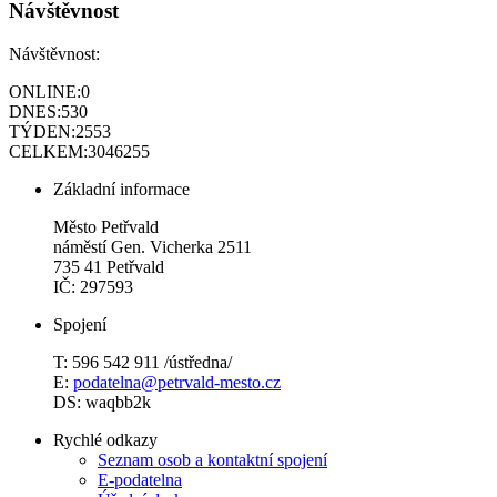
Návštěvnost
Návštěvnost:
ONLINE:
0
DNES:
530
TÝDEN:
2553
CELKEM:
3046255
Základní informace
Město Petřvald
náměstí Gen. Vicherka 2511
735 41 Petřvald
IČ: 297593
Spojení
T: 596 542 911 /ústředna/
E:
podatelna@petrvald-mesto.cz
DS: waqbb2k
Rychlé odkazy
Seznam osob a kontaktní spojení
E-podatelna