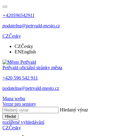
+420596542911
podatelna@petrvald-mesto.cz
CZ
Česky
CZ
Česky
EN
English
Petřvald
oficiální stránky města
+420 596 542 911
podatelna@petrvald-mesto.cz
Mapa webu
Verze pro seniory
Hledaný výraz
Hledat
rozšířené vyhledávání
CZ
Česky