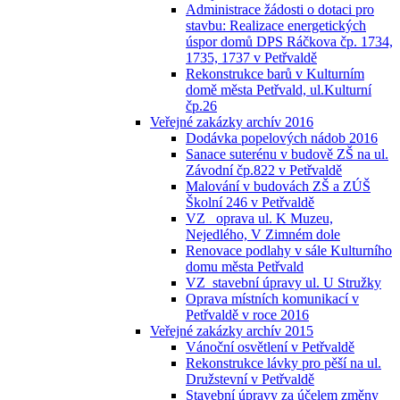
Administrace žádosti o dotaci pro
stavbu: Realizace energetických
úspor domů DPS Ráčkova čp. 1734,
1735, 1737 v Petřvaldě
Rekonstrukce barů v Kulturním
domě města Petřvald, ul.Kulturní
čp.26
Veřejné zakázky archív 2016
Dodávka popelových nádob 2016
Sanace suterénu v budově ZŠ na ul.
Závodní čp.822 v Petřvaldě
Malování v budovách ZŠ a ZÚŠ
Školní 246 v Petřvaldě
VZ_ oprava ul. K Muzeu,
Nejedlého, V Zimném dole
Renovace podlahy v sále Kulturního
domu města Petřvald
VZ_stavební úpravy ul. U Stružky
Oprava místních komunikací v
Petřvaldě v roce 2016
Veřejné zakázky archív 2015
Vánoční osvětlení v Petřvaldě
Rekonstrukce lávky pro pěší na ul.
Družstevní v Petřvaldě
Stavební úpravy za účelem změny