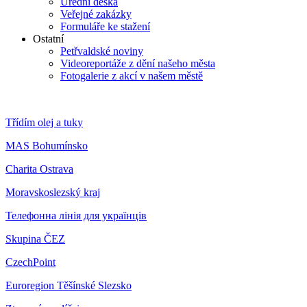
Úřední deska
Veřejné zakázky
Formuláře ke stažení
Ostatní
Petřvaldské noviny
Videoreportáže z dění našeho města
Fotogalerie z akcí v našem městě
Třídím olej a tuky
MAS Bohumínsko
Charita Ostrava
Moravskoslezský kraj
Телефонна лінія для українців
Skupina ČEZ
CzechPoint
Euroregion Těšínské Slezsko