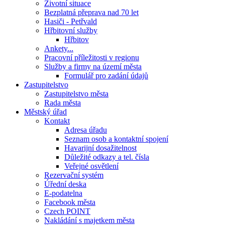
Životní situace
Bezplatná přeprava nad 70 let
Hasiči - Petřvald
Hřbitovní služby
Hřbitov
Ankety...
Pracovní příležitosti v regionu
Služby a firmy na území města
Formulář pro zadání údajů
Zastupitelstvo
Zastupitelstvo města
Rada města
Městský úřad
Kontakt
Adresa úřadu
Seznam osob a kontaktní spojení
Havarijní dosažitelnost
Důležité odkazy a tel. čísla
Veřejné osvětlení
Rezervační systém
Úřední deska
E-podatelna
Facebook města
Czech POINT
Nakládání s majetkem města