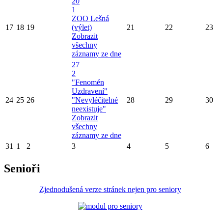
20
1
ZOO Lešná
17
18
19
(výlet)
21
22
23
Zobrazit
všechny
záznamy ze dne
27
2
"Fenomén
Uzdravení"
24
25
26
"Nevyléčitelné
28
29
30
neexistuje"
Zobrazit
všechny
záznamy ze dne
31
1
2
3
4
5
6
Senioři
Zjednodušená verze stránek nejen pro seniory