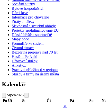
Sociální služby
Bytové hospodářství
Dárci krve
Informace pro chovatele
Ztráty a nálezy
Slavnostní a svatební obřady
Projekty spolufinancované EU
Dětská hřiště a sportoviště
Mapy obce
Formuláře ke stažení
Životní situace
Bezplatná přeprava nad 70 let
Hasiči - Petřvald
Hřbitovní služby
Ankety...
Pracovní příležitosti v regionu
Služby a firmy na území města
Kalendář
Srpen
2026
Po
Út
St
Čt
Pá
So
Ne
31