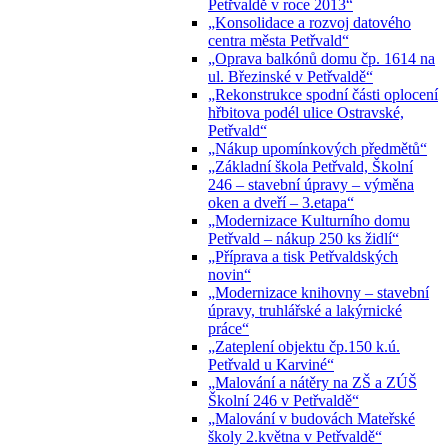
Petřvaldě v roce 2013“
„Konsolidace a rozvoj datového
centra města Petřvald“
„Oprava balkónů domu čp. 1614 na
ul. Březinské v Petřvaldě“
„Rekonstrukce spodní části oplocení
hřbitova podél ulice Ostravské,
Petřvald“
„Nákup upomínkových předmětů“
„Základní škola Petřvald, Školní
246 – stavební úpravy – výměna
oken a dveří – 3.etapa“
„Modernizace Kulturního domu
Petřvald – nákup 250 ks židlí“
„Příprava a tisk Petřvaldských
novin“
„Modernizace knihovny – stavební
úpravy, truhlářské a lakýrnické
práce“
„Zateplení objektu čp.150 k.ú.
Petřvald u Karviné“
„Malování a nátěry na ZŠ a ZÚŠ
Školní 246 v Petřvaldě“
„Malování v budovách Mateřské
školy 2.května v Petřvaldě“