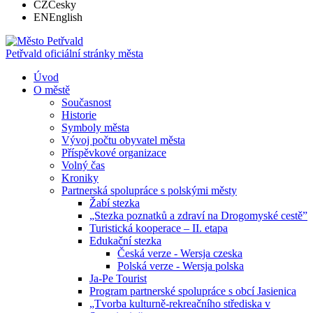
CZ
Česky
EN
English
Petřvald
oficiální stránky města
Úvod
O městě
Současnost
Historie
Symboly města
Vývoj počtu obyvatel města
Příspěvkové organizace
Volný čas
Kroniky
Partnerská spolupráce s polskými městy
Žabí stezka
„Stezka poznatků a zdraví na Drogomyské cestě”
Turistická kooperace – II. etapa
Edukační stezka
Česká verze - Wersja czeska
Polská verze - Wersja polska
Ja-Pe Tourist
Program partnerské spolupráce s obcí Jasienica
„Tvorba kulturně-rekreačního střediska v