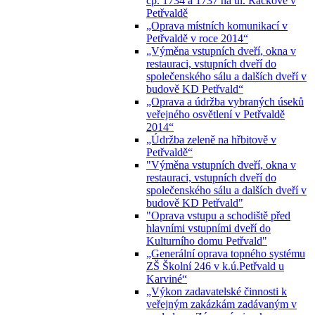
čp. 1734 a 1737 na ul. Ráčkove v
Petřvaldě
„Oprava místních komunikací v
Petřvaldě v roce 2014“
„Výměna vstupních dveří, okna v
restauraci, vstupních dveří do
společenského sálu a dalších dveří v
budově KD Petřvald“
„Oprava a údržba vybraných úseků
veřejného osvětlení v Petřvaldě
2014“
„Údržba zeleně na hřbitově v
Petřvaldě“
"Výměna vstupních dveří, okna v
restauraci, vstupních dveří do
společenského sálu a dalších dveří v
budově KD Petřvald"
"Oprava vstupu a schodiště před
hlavními vstupními dveří do
Kulturního domu Petřvald"
„Generální oprava topného systému
ZŠ Školní 246 v k.ú.Petřvald u
Karviné“
„Výkon zadavatelské činnosti k
veřejným zakázkám zadávaným v