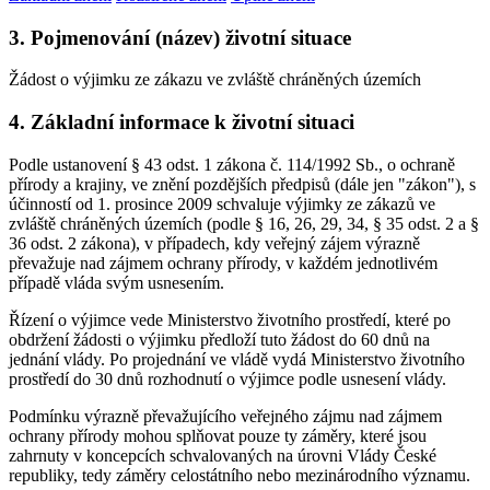
3. Pojmenování (název) životní situace
Žádost o výjimku ze zákazu ve zvláště chráněných územích
4. Základní informace k životní situaci
Podle ustanovení § 43 odst. 1 zákona č. 114/1992 Sb., o ochraně
přírody a krajiny, ve znění pozdějších předpisů (dále jen "zákon"), s
účinností od 1. prosince 2009 schvaluje výjimky ze zákazů ve
zvláště chráněných územích (podle § 16, 26, 29, 34, § 35 odst. 2 a §
36 odst. 2 zákona), v případech, kdy veřejný zájem výrazně
převažuje nad zájmem ochrany přírody, v každém jednotlivém
případě vláda svým usnesením.
Řízení o výjimce vede Ministerstvo životního prostředí, které po
obdržení žádosti o výjimku předloží tuto žádost do 60 dnů na
jednání vlády. Po projednání ve vládě vydá Ministerstvo životního
prostředí do 30 dnů rozhodnutí o výjimce podle usnesení vlády.
Podmínku výrazně převažujícího veřejného zájmu nad zájmem
ochrany přírody mohou splňovat pouze ty záměry, které jsou
zahrnuty v koncepcích schvalovaných na úrovni Vlády České
republiky, tedy záměry celostátního nebo mezinárodního významu.