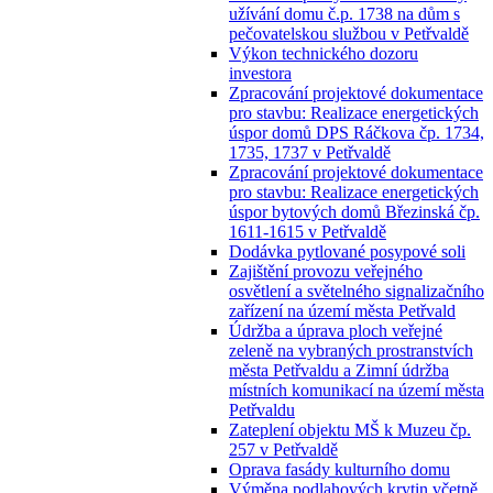
užívání domu č.p. 1738 na dům s
pečovatelskou službou v Petřvaldě
Výkon technického dozoru
investora
Zpracování projektové dokumentace
pro stavbu: Realizace energetických
úspor domů DPS Ráčkova čp. 1734,
1735, 1737 v Petřvaldě
Zpracování projektové dokumentace
pro stavbu: Realizace energetických
úspor bytových domů Březinská čp.
1611-1615 v Petřvaldě
Dodávka pytlované posypové soli
Zajištění provozu veřejného
osvětlení a světelného signalizačního
zařízení na území města Petřvald
Údržba a úprava ploch veřejné
zeleně na vybraných prostranstvích
města Petřvaldu a Zimní údržba
místních komunikací na území města
Petřvaldu
Zateplení objektu MŠ k Muzeu čp.
257 v Petřvaldě
Oprava fasády kulturního domu
Výměna podlahových krytin včetně