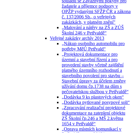
souladu se Závaznými pokyny pro
žadatele a příjemce podpory v
OPŽP vydanými SFŽP ČR a zákona
č. 137⁄2006 Sb., o veřejných
zakázkách, v platném znění"
„Malování a nátěry na ZŠ a ZÚŠ
Školní 246 v Petřvaldě“
Veřejné zakázky archív 2013
„Nákup osobního automobilu pro
potřeby MěÚ Petřvald“
„Projektová dokumentace pro
územní a stavební řízení a pro
provedení stavby včetně zajištění
platného územního rozhodnutí a
stavebního povolení pro stavbu –
Stavební úpravy za účelem změny
užívání domu čp.1738 na dům s
pečovatelskou službou v Petřvaldě“
„Dodávka 9 ks plastových oken“
„Dodávka pytlované posypové soli“
„Zpracování realizační projektové
dokumentace na zateplení objektu
ZŠ Školní čp.246 a MŠ 2.května
1654 v Petřvaldě“
„Oprava místních komunikací v