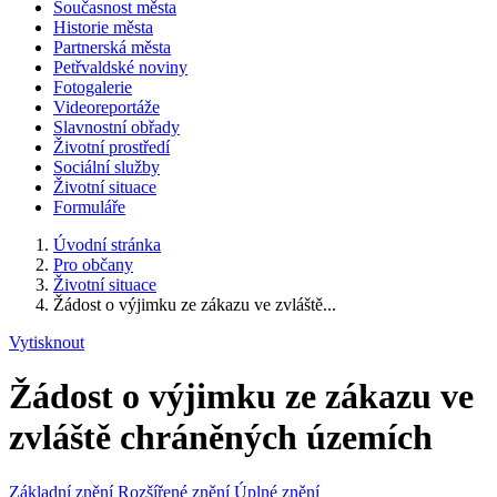
Současnost města
Historie města
Partnerská města
Petřvaldské noviny
Fotogalerie
Videoreportáže
Slavnostní obřady
Životní prostředí
Sociální služby
Životní situace
Formuláře
Úvodní stránka
Pro občany
Životní situace
Žádost o výjimku ze zákazu ve zvláště...
Vytisknout
Žádost o výjimku ze zákazu ve
zvláště chráněných územích
Základní znění
Rozšířené znění
Úplné znění