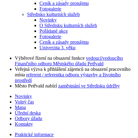
Ceník a zásady pronájmu
Fotogalerie
Středisko kulturních služeb
Novinky
O Středisku kulturních služeb
Pořádané akce
Fotogalerie
Ceník a zásady pronájmu
Univerzita 3. věku
Výběrové řízení na obsazení funkce
vedoucí/vedoucího
Finančního odboru Městského úřadu Petřvald
Veřejná výzva k přihlášení zájemců na obsazení pracovního
místa
referent / referentka odboru výstavby a životního
prostředí
Město Petřvald nabízí
zaměstnání ve Středisku údržby
Novinky
Volný čas
Mapa
Úřední deska
Odbory úřadu
Kontakty
Praktické informace