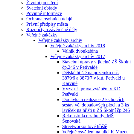
Životní prostředí
Svatební obřady
Povinné informace
Ochrana osobních údajů
Právní předpisy města
Rozpočty a závěrečné účty
Veřejné zakázky
Veřejné zakázky archiv
Veřejné zakázky archiv 2018
Valník dvoukabina
Veřejné zakázky archív 2017
Stavební úpravy v jídelně ZŠ Školní
čp.246 v Petřvaldě
Dětské hřiště na pozemku p.č.
3879⁄6 a 3879⁄7 v k.ú. Petřvald u
Karviné
Výzva_Úprava vytápění v KD
Petřvald
Dodávka a realizace 2 ks hracích
sestav vč. dopadových ploch a 3 ks
laviček na hřišti u ZŠ Školní čp.246
Rekonstrukce zahrady_MŠ
Šenovská
Streetworkoutové hřiště
Veřejné osvětlení na ulici K Muzeu