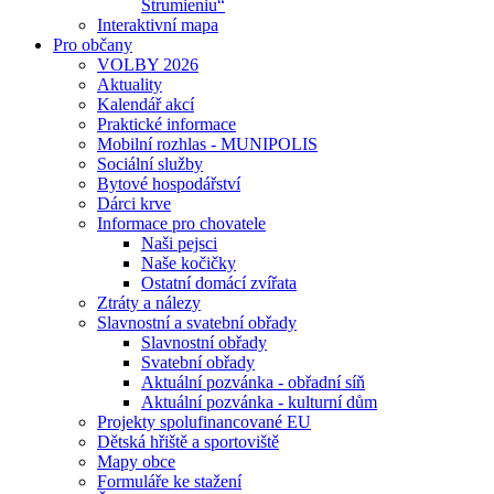
Strumieniu“
Interaktivní mapa
Pro občany
VOLBY 2026
Aktuality
Kalendář akcí
Praktické informace
Mobilní rozhlas - MUNIPOLIS
Sociální služby
Bytové hospodářství
Dárci krve
Informace pro chovatele
Naši pejsci
Naše kočičky
Ostatní domácí zvířata
Ztráty a nálezy
Slavnostní a svatební obřady
Slavnostní obřady
Svatební obřady
Aktuální pozvánka - obřadní síň
Aktuální pozvánka - kulturní dům
Projekty spolufinancované EU
Dětská hřiště a sportoviště
Mapy obce
Formuláře ke stažení