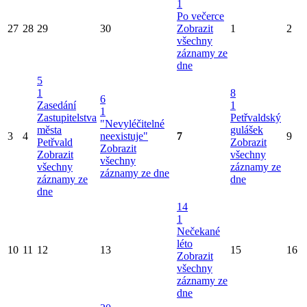
1
Po večerce
27
28
29
30
Zobrazit
1
2
všechny
záznamy ze
dne
5
1
8
6
Zasedání
1
1
Zastupitelstva
Petřvaldský
"Nevyléčitelné
města
gulášek
3
4
neexistuje"
7
9
Petřvald
Zobrazit
Zobrazit
Zobrazit
všechny
všechny
všechny
záznamy ze
záznamy ze dne
záznamy ze
dne
dne
14
1
Nečekané
léto
10
11
12
13
15
16
Zobrazit
všechny
záznamy ze
dne