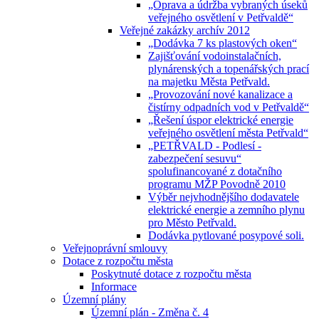
„Oprava a údržba vybraných úseků
veřejného osvětlení v Petřvaldě“
Veřejné zakázky archív 2012
„Dodávka 7 ks plastových oken“
Zajišťování vodoinstalačních,
plynárenských a topenářských prací
na majetku Města Petřvald.
„Provozování nové kanalizace a
čistírny odpadních vod v Petřvaldě“
„Řešení úspor elektrické energie
veřejného osvětlení města Petřvald“
„PETŘVALD - Podlesí -
zabezpečení sesuvu“
spolufinancované z dotačního
programu MŽP Povodně 2010
Výběr nejvhodnějšího dodavatele
elektrické energie a zemního plynu
pro Město Petřvald.
Dodávka pytlované posypové soli.
Veřejnoprávní smlouvy
Dotace z rozpočtu města
Poskytnuté dotace z rozpočtu města
Informace
Územní plány
Územní plán - Změna č. 4