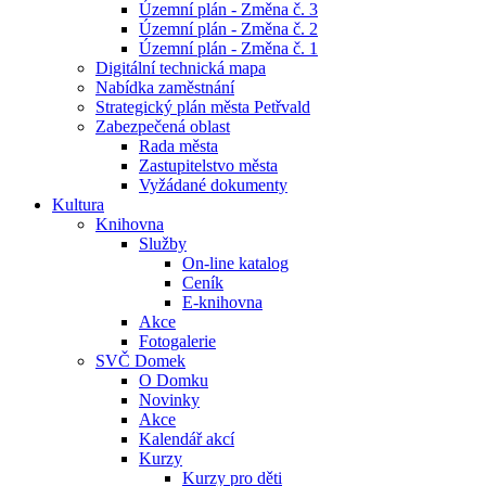
Územní plán - Změna č. 3
Územní plán - Změna č. 2
Územní plán - Změna č. 1
Digitální technická mapa
Nabídka zaměstnání
Strategický plán města Petřvald
Zabezpečená oblast
Rada města
Zastupitelstvo města
Vyžádané dokumenty
Kultura
Knihovna
Služby
On-line katalog
Ceník
E-knihovna
Akce
Fotogalerie
SVČ Domek
O Domku
Novinky
Akce
Kalendář akcí
Kurzy
Kurzy pro děti