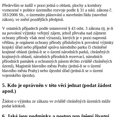
Především se tudíž v praxi jedná o oblasti, plochy a koridory
vymezené v politice územního rozvoje podle § 31 a násl. zákona č.
183/2006 Sb., o územním plánování a stavebním řádu (stavební
zákon), ve znění pozdějších předpisů.
V ostatních případech podle ustanovení § 43 odst. 3 zákona (tj. je-li
na povolení výjimky veřejný zájem, jehož převaha nad zájmem
ochrany přírody však není výrazná), kterých je v praxi naprostá
většina, je orgánem ochrany přírody příslušným k povolení výjimky
krajský úřad nebo případně správa národního parku či chráněné
krajinné oblasti (jedná-li se o území národních parků, chráněných
krajinných oblastí, národních přírodních rezervací, národních
přírodních památek a ochranných pásem těchto zvláště chráněných
území), Magistrát hlavního města Prahy (jedná-li se o území
hlavního města Prahy) nebo újezdní úřad (jedná-li se o území
vojenského újezdu).
5. Kdo je oprávněn v této věci jednat (podat žádost
apod.)
Žádost o výjimku ze zákazu ve zvláště chráněných územích může
podat kdokoli.
6. Jaké jsou podmínky a postup pro řešení životní