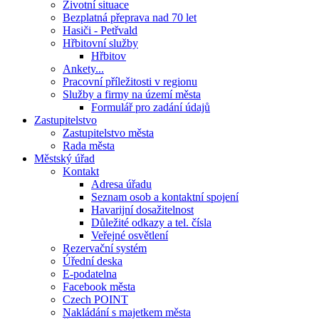
Životní situace
Bezplatná přeprava nad 70 let
Hasiči - Petřvald
Hřbitovní služby
Hřbitov
Ankety...
Pracovní příležitosti v regionu
Služby a firmy na území města
Formulář pro zadání údajů
Zastupitelstvo
Zastupitelstvo města
Rada města
Městský úřad
Kontakt
Adresa úřadu
Seznam osob a kontaktní spojení
Havarijní dosažitelnost
Důležité odkazy a tel. čísla
Veřejné osvětlení
Rezervační systém
Úřední deska
E-podatelna
Facebook města
Czech POINT
Nakládání s majetkem města