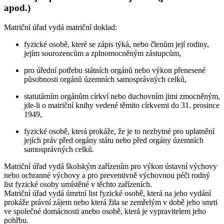
apod.)
Matriční úřad vydá matriční doklad:
fyzické osobě, které se zápis týká, nebo členům její rodiny,
jejím sourozencům a zplnomocněným zástupcům,
pro úřední potřebu státních orgánů nebo výkon přenesené
působnosti orgánů územních samosprávných celků,
statutárním orgánům církví nebo duchovním jimi zmocněným,
jde-li o matriční knihy vedené těmito církvemi do 31. prosince
1949,
fyzické osobě, která prokáže, že je to nezbytné pro uplatnění
jejích práv před orgány státu nebo před orgány územních
samosprávných celků.
Matriční úřad vydá školským zařízením pro výkon ústavní výchovy
nebo ochranné výchovy a pro preventivně výchovnou péči rodný
list fyzické osoby umístěné v těchto zařízeních.
Matriční úřad vydá úmrtní list fyzické osobě, která na jeho vydání
prokáže právní zájem nebo která žila se zemřelým v době jeho smrti
ve společné domácnosti anebo osobě, která je vypravitelem jeho
pohřbu.