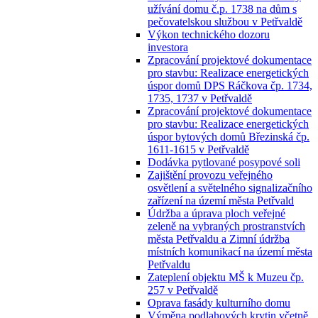
užívání domu č.p. 1738 na dům s
pečovatelskou službou v Petřvaldě
Výkon technického dozoru
investora
Zpracování projektové dokumentace
pro stavbu: Realizace energetických
úspor domů DPS Ráčkova čp. 1734,
1735, 1737 v Petřvaldě
Zpracování projektové dokumentace
pro stavbu: Realizace energetických
úspor bytových domů Březinská čp.
1611-1615 v Petřvaldě
Dodávka pytlované posypové soli
Zajištění provozu veřejného
osvětlení a světelného signalizačního
zařízení na území města Petřvald
Údržba a úprava ploch veřejné
zeleně na vybraných prostranstvích
města Petřvaldu a Zimní údržba
místních komunikací na území města
Petřvaldu
Zateplení objektu MŠ k Muzeu čp.
257 v Petřvaldě
Oprava fasády kulturního domu
Výměna podlahových krytin včetně