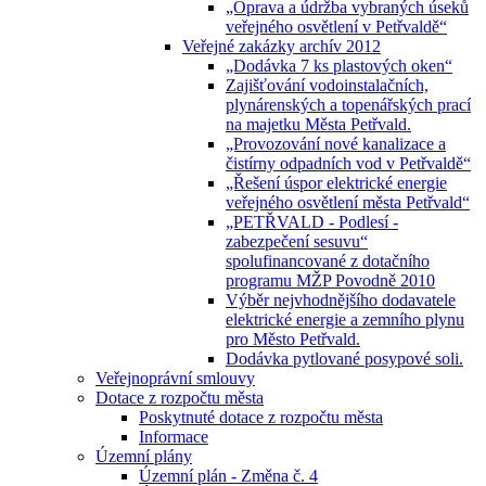
„Oprava a údržba vybraných úseků
veřejného osvětlení v Petřvaldě“
Veřejné zakázky archív 2012
„Dodávka 7 ks plastových oken“
Zajišťování vodoinstalačních,
plynárenských a topenářských prací
na majetku Města Petřvald.
„Provozování nové kanalizace a
čistírny odpadních vod v Petřvaldě“
„Řešení úspor elektrické energie
veřejného osvětlení města Petřvald“
„PETŘVALD - Podlesí -
zabezpečení sesuvu“
spolufinancované z dotačního
programu MŽP Povodně 2010
Výběr nejvhodnějšího dodavatele
elektrické energie a zemního plynu
pro Město Petřvald.
Dodávka pytlované posypové soli.
Veřejnoprávní smlouvy
Dotace z rozpočtu města
Poskytnuté dotace z rozpočtu města
Informace
Územní plány
Územní plán - Změna č. 4