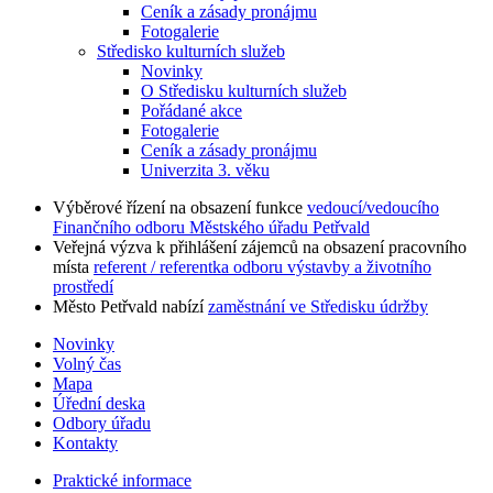
Ceník a zásady pronájmu
Fotogalerie
Středisko kulturních služeb
Novinky
O Středisku kulturních služeb
Pořádané akce
Fotogalerie
Ceník a zásady pronájmu
Univerzita 3. věku
Výběrové řízení na obsazení funkce
vedoucí/vedoucího
Finančního odboru Městského úřadu Petřvald
Veřejná výzva k přihlášení zájemců na obsazení pracovního
místa
referent / referentka odboru výstavby a životního
prostředí
Město Petřvald nabízí
zaměstnání ve Středisku údržby
Novinky
Volný čas
Mapa
Úřední deska
Odbory úřadu
Kontakty
Praktické informace