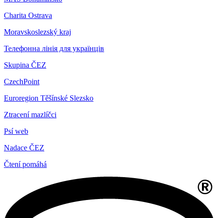
Charita Ostrava
Moravskoslezský kraj
Телефонна лінія для українців
Skupina ČEZ
CzechPoint
Euroregion Těšínské Slezsko
Ztracení mazlíčci
Psí web
Nadace ČEZ
Čtení pomáhá