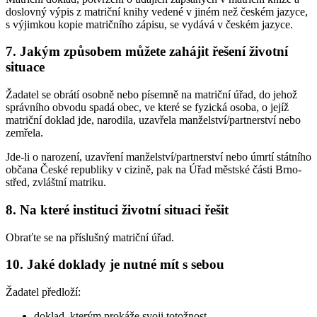
doslovný výpis z matriční knihy vedené v jiném než českém jazyce,
s výjimkou kopie matričního zápisu, se vydává v českém jazyce.
7. Jakým způsobem můžete zahájit řešení životní
situace
Žadatel se obrátí osobně nebo písemně na matriční úřad, do jehož
správního obvodu spadá obec, ve které se fyzická osoba, o jejíž
matriční doklad jde, narodila, uzavřela manželství/partnerství nebo
zemřela.
Jde-li o narození, uzavření manželství/partnerství nebo úmrtí státního
občana České republiky v cizině, pak na Úřad městské části Brno-
střed, zvláštní matriku.
8. Na které instituci životní situaci řešit
Obraťte se na příslušný matriční úřad.
10. Jaké doklady je nutné mít s sebou
Žadatel předloží:
doklad, kterým prokáže svoji totožnost,