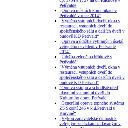
čp. 1734 a 1737 na ul. Ráčkove v
Petřvaldě
„Oprava místních komunikací v
Petřvaldě v roce 2014“
„Výměna vstupních dveří, okna v
restauraci, vstupních dveří do
společenského sálu a dalších dveří v
budově KD Petřvald“
„Oprava a údržba vybraných úseků
veřejného osvětlení v Petřvaldě
2014“
„Údržba zeleně na hřbitově v
Petřvaldě“
"Výměna vstupních dveří, okna v
restauraci, vstupních dveří do
společenského sálu a dalších dveří v
budově KD Petřvald"
"Oprava vstupu a schodiště před
hlavními vstupními dveří do
Kulturního domu Petřvald"
„Generální oprava topného systému
ZŠ Školní 246 v k.ú.Petřvald u
Karviné“
„Výkon zadavatelské činnosti k
veřejným zakázkám zadávaným v