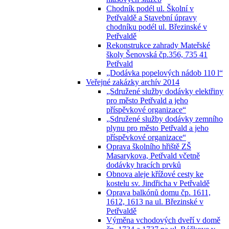
Chodník podél ul. Školní v
Petřvaldě a Stavební úpravy
chodníku podél ul. Březinské v
Petřvaldě
Rekonstrukce zahrady Mateřské
školy Šenovská čp.356, 735 41
Petřvald
„Dodávka popelových nádob 110 l“
Veřejné zakázky archív 2014
„Sdružené služby dodávky elektřiny
pro město Petřvald a jeho
příspěvkové organizace“
„Sdružené služby dodávky zemního
plynu pro město Petřvald a jeho
příspěvkové organizace“
Oprava školního hřiště ZŠ
Masarykova, Petřvald včetně
dodávky hracích prvků
Obnova aleje křížové cesty ke
kostelu sv. Jindřicha v Petřvaldě
Oprava balkónů domu čp. 1611,
1612, 1613 na ul. Březinské v
Petřvaldě
Výměna vchodových dveří v domě