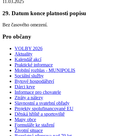
11.03.2025
29. Datum konce platnosti popisu
Bez časového omezení.
Pro občany
VOLBY 2026
Aktuality
Kalendář akcí
Praktické informace
Mobilní rozhlas - MUNIPOLIS
Sociální služby
Bytové hospodářství
Dárci krve
Informace pro chovatele
Ztráty a nálezy
Slavnostní a svatební obřady
Projekty spolufinancované EU
Dětská hřiště a sportoviště
Mapy obce
Formuláře ke stažení
Životní situace
Bezplatná přeprava nad 70 let