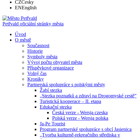
CZ
Česky
EN
English
Petřvald
oficiální stránky města
Úvod
O městě
Současnost
Historie
Symboly města
Vývoj počtu obyvatel města
Příspěvkové organizace
Volný čas
Kroniky
Partnerská spolupráce s polskými městy
Žabí stezka
„Stezka poznatků a zdraví na Drogomyské cestě”
Turistická kooperace – II. etapa
Edukační stezka
Česká verze - Wersja czeska
Polská verze - Wersja polska
Ja-Pe Tourist
Program partnerské spolupráce s obcí Jasienica
„Tvorba kulturně-rekreačního střediska v