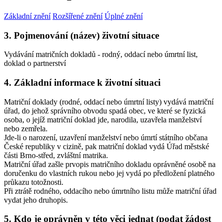
Základní znění
Rozšířené znění
Úplné znění
3. Pojmenování (název) životní situace
Vydávání matričních dokladů - rodný, oddací nebo úmrtní list,
doklad o partnerství
4. Základní informace k životní situaci
Matriční doklady (rodné, oddací nebo úmrtní listy) vydává matriční
úřad, do jehož správního obvodu spadá obec, ve které se fyzická
osoba, o jejíž matriční doklad jde, narodila, uzavřela manželství
nebo zemřela.
Jde-li o narození, uzavření manželství nebo úmrtí státního občana
České republiky v cizině, pak matriční doklad vydá Úřad městské
části Brno-střed, zvláštní matrika.
Matriční úřad zašle prvopis matričního dokladu oprávněné osobě na
doručenku do vlastních rukou nebo jej vydá po předložení platného
průkazu totožnosti.
Při ztrátě rodného, oddacího nebo úmrtního listu může matriční úřad
vydat jeho druhopis.
5. Kdo je oprávněn v této věci jednat (podat žádost