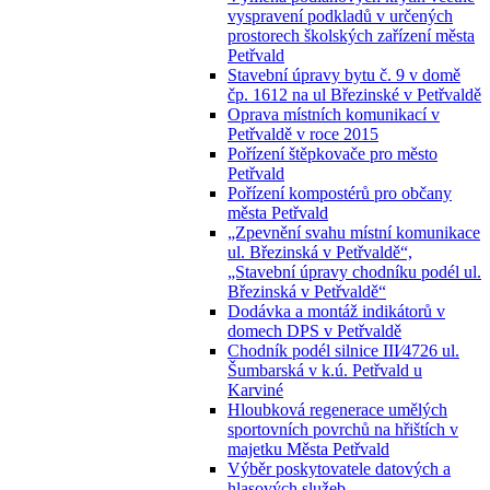
vyspravení podkladů v určených
prostorech školských zařízení města
Petřvald
Stavební úpravy bytu č. 9 v domě
čp. 1612 na ul Březinské v Petřvaldě
Oprava místních komunikací v
Petřvaldě v roce 2015
Pořízení štěpkovače pro město
Petřvald
Pořízení kompostérů pro občany
města Petřvald
„Zpevnění svahu místní komunikace
ul. Březinská v Petřvaldě“,
„Stavební úpravy chodníku podél ul.
Březinská v Petřvaldě“
Dodávka a montáž indikátorů v
domech DPS v Petřvaldě
Chodník podél silnice III⁄4726 ul.
Šumbarská v k.ú. Petřvald u
Karviné
Hloubková regenerace umělých
sportovních povrchů na hřištích v
majetku Města Petřvald
Výběr poskytovatele datových a
hlasových služeb