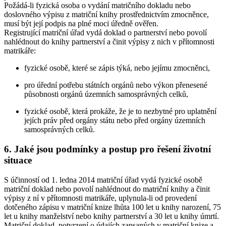
Požádá-li fyzická osoba o vydání matričního dokladu nebo
doslovného výpisu z matriční knihy prostřednictvím zmocněnce,
musí být její podpis na plné moci úředně ověřen.
Registrující matriční úřad vydá doklad o partnerství nebo povolí
nahlédnout do knihy partnerství a činit výpisy z nich v přítomnosti
matrikáře:
fyzické osobě, které se zápis týká, nebo jejímu zmocněnci,
pro úřední potřebu státních orgánů nebo výkon přenesené
působnosti orgánů územních samosprávných celků,
fyzické osobě, která prokáže, že je to nezbytné pro uplatnění
jejích práv před orgány státu nebo před orgány územních
samosprávných celků.
6. Jaké jsou podmínky a postup pro řešení životní
situace
S účinností od 1. ledna 2014 matriční úřad vydá fyzické osobě
matriční doklad nebo povolí nahlédnout do matriční knihy a činit
výpisy z ní v přítomnosti matrikáře, uplynula-li od provedení
dotčeného zápisu v matriční knize lhůta 100 let u knihy narození, 75
let u knihy manželství nebo knihy partnerství a 30 let u knihy úmrtí.
Matriční doklad, potvrzení o údajích zapsaných v matriční knize a