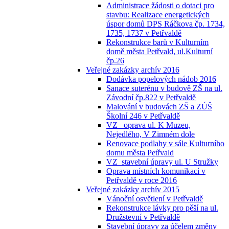
Administrace žádosti o dotaci pro
stavbu: Realizace energetických
úspor domů DPS Ráčkova čp. 1734,
1735, 1737 v Petřvaldě
Rekonstrukce barů v Kulturním
domě města Petřvald, ul.Kulturní
čp.26
Veřejné zakázky archív 2016
Dodávka popelových nádob 2016
Sanace suterénu v budově ZŠ na ul.
Závodní čp.822 v Petřvaldě
Malování v budovách ZŠ a ZÚŠ
Školní 246 v Petřvaldě
VZ_ oprava ul. K Muzeu,
Nejedlého, V Zimném dole
Renovace podlahy v sále Kulturního
domu města Petřvald
VZ_stavební úpravy ul. U Stružky
Oprava místních komunikací v
Petřvaldě v roce 2016
Veřejné zakázky archív 2015
Vánoční osvětlení v Petřvaldě
Rekonstrukce lávky pro pěší na ul.
Družstevní v Petřvaldě
Stavební úpravy za účelem změny