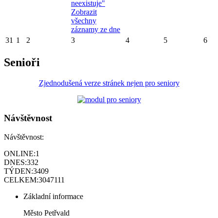
neexistuje"
Zobrazit
všechny
záznamy ze dne
31
1
2
3
4
5
6
Senioři
Zjednodušená verze stránek nejen pro seniory
Návštěvnost
Návštěvnost:
ONLINE:
1
DNES:
332
TÝDEN:
3409
CELKEM:
3047111
Základní informace
Město Petřvald