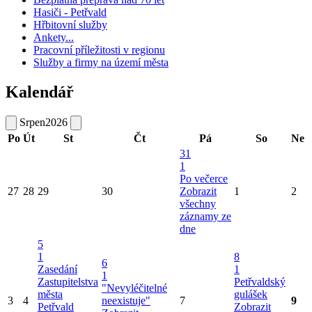
Hasiči - Petřvald
Hřbitovní služby
Ankety...
Pracovní příležitosti v regionu
Služby a firmy na území města
Kalendář
Srpen
2026
Po
Út
St
Čt
Pá
So
Ne
31
1
Po večerce
27
28
29
30
Zobrazit
1
2
všechny
záznamy ze
dne
5
1
8
6
Zasedání
1
1
Zastupitelstva
Petřvaldský
"Nevyléčitelné
města
gulášek
3
4
neexistuje"
7
9
Petřvald
Zobrazit