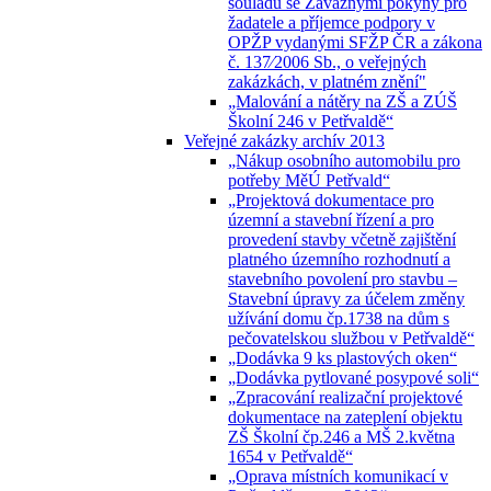
souladu se Závaznými pokyny pro
žadatele a příjemce podpory v
OPŽP vydanými SFŽP ČR a zákona
č. 137⁄2006 Sb., o veřejných
zakázkách, v platném znění"
„Malování a nátěry na ZŠ a ZÚŠ
Školní 246 v Petřvaldě“
Veřejné zakázky archív 2013
„Nákup osobního automobilu pro
potřeby MěÚ Petřvald“
„Projektová dokumentace pro
územní a stavební řízení a pro
provedení stavby včetně zajištění
platného územního rozhodnutí a
stavebního povolení pro stavbu –
Stavební úpravy za účelem změny
užívání domu čp.1738 na dům s
pečovatelskou službou v Petřvaldě“
„Dodávka 9 ks plastových oken“
„Dodávka pytlované posypové soli“
„Zpracování realizační projektové
dokumentace na zateplení objektu
ZŠ Školní čp.246 a MŠ 2.května
1654 v Petřvaldě“
„Oprava místních komunikací v