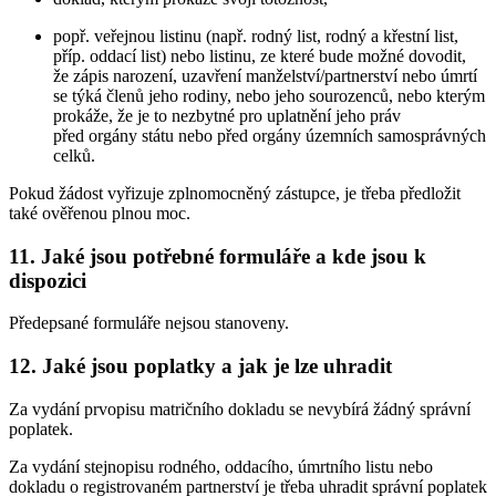
popř. veřejnou listinu (např. rodný list, rodný a křestní list,
příp. oddací list) nebo listinu, ze které bude možné dovodit,
že zápis narození, uzavření manželství/partnerství nebo úmrtí
se týká členů jeho rodiny, nebo jeho sourozenců, nebo kterým
prokáže, že je to nezbytné pro uplatnění jeho práv
před orgány státu nebo před orgány územních samosprávných
celků.
Pokud žádost vyřizuje zplnomocněný zástupce, je třeba předložit
také ověřenou plnou moc.
11. Jaké jsou potřebné formuláře a kde jsou k
dispozici
Předepsané formuláře nejsou stanoveny.
12. Jaké jsou poplatky a jak je lze uhradit
Za vydání prvopisu matričního dokladu se nevybírá žádný správní
poplatek.
Za vydání stejnopisu rodného, oddacího, úmrtního listu nebo
dokladu o registrovaném partnerství je třeba uhradit správní poplatek