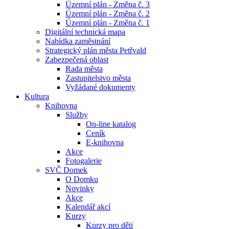
Územní plán - Změna č. 3
Územní plán - Změna č. 2
Územní plán - Změna č. 1
Digitální technická mapa
Nabídka zaměstnání
Strategický plán města Petřvald
Zabezpečená oblast
Rada města
Zastupitelstvo města
Vyžádané dokumenty
Kultura
Knihovna
Služby
On-line katalog
Ceník
E-knihovna
Akce
Fotogalerie
SVČ Domek
O Domku
Novinky
Akce
Kalendář akcí
Kurzy
Kurzy pro děti