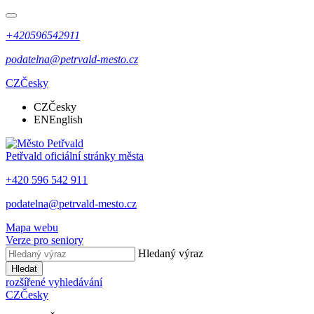
+420596542911
podatelna@petrvald-mesto.cz
CZ
Česky
CZ
Česky
EN
English
Petřvald
oficiální stránky města
+420 596 542 911
podatelna@petrvald-mesto.cz
Mapa webu
Verze pro seniory
Hledaný výraz
Hledat
rozšířené vyhledávání
CZ
Česky