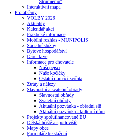
Strumieniu“
Interaktivní mapa
Pro občany
VOLBY 2026
Aktuality
Kalendář akcí
Praktické informace
Mobilní rozhlas - MUNIPOLIS
Sociální služby
Bytové hospodářství
Dárci krve
Informace pro chovatele
Naši pejsci
Naše kočičky
Ostatní domácí zvířata
Ztráty a nálezy
Slavnostní a svatební obřady
Slavnostní obřady
Svatební obřady
Aktuální pozvánka - obřadní síň
Aktuální pozvánka - kulturní dům
Projekty spolufinancované EU
Dětská hřiště a sportoviště
Mapy obce
Formuláře ke stažení