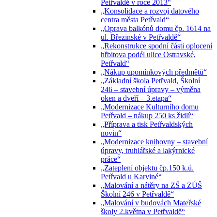
Petřvaldě v roce 2013“
„Konsolidace a rozvoj datového
centra města Petřvald“
„Oprava balkónů domu čp. 1614 na
ul. Březinské v Petřvaldě“
„Rekonstrukce spodní části oplocení
hřbitova podél ulice Ostravské,
Petřvald“
„Nákup upomínkových předmětů“
„Základní škola Petřvald, Školní
246 – stavební úpravy – výměna
oken a dveří – 3.etapa“
„Modernizace Kulturního domu
Petřvald – nákup 250 ks židlí“
„Příprava a tisk Petřvaldských
novin“
„Modernizace knihovny – stavební
úpravy, truhlářské a lakýrnické
práce“
„Zateplení objektu čp.150 k.ú.
Petřvald u Karviné“
„Malování a nátěry na ZŠ a ZÚŠ
Školní 246 v Petřvaldě“
„Malování v budovách Mateřské
školy 2.května v Petřvaldě“