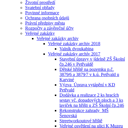
Životní prostředí
Svatební obřady
Povinné informace
Ochrana osobních údajů
Právní předpisy města
Rozpočty a závěrečné účty
Veřejné zakázky
Veřejné zakázky archiv
Veřejné zakázky archiv 2018
Valník dvoukabina
Veřejné zakázky archív 2017
Stavební úpravy v jídelně ZŠ Školní
čp.246 v Petřvaldě
Dětské hřiště na pozemku p.č.
3879⁄6 a 3879⁄7 v k.ú. Petřvald u
Karviné
Výzva_Úprava vytápění v KD
Petřvald
Dodávka a realizace 2 ks hracích
sestav vč. dopadových ploch a 3 ks
laviček na hřišti u ZŠ Školní čp.246
Rekonstrukce zahrady_MŠ
Šenovská
Streetworkoutové hřiště
Veřejné osvětlení na ulici K Muzeu