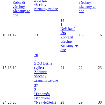
Zobrazit
Zobrazit
všechny
všechny
všechny
záznamy ze
záznamy ze dne
záznamy ze
dne
dne
14
1
Nečekané
léto
10
11
12
13
15
16
Zobrazit
všechny
záznamy ze
dne
20
1
ZOO Lešná
17
18
19
(výlet)
21
22
23
Zobrazit
všechny
záznamy ze dne
27
2
"Fenomén
Uzdravení"
24
25
26
"Nevyléčitelné
28
29
30