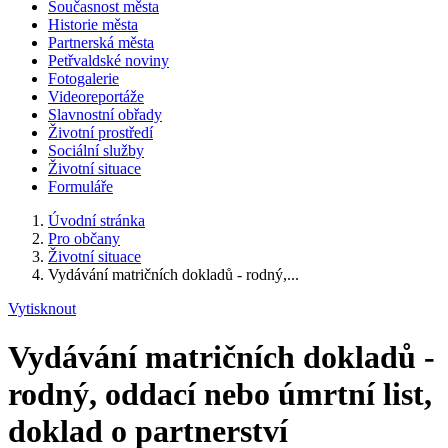
Současnost města
Historie města
Partnerská města
Petřvaldské noviny
Fotogalerie
Videoreportáže
Slavnostní obřady
Životní prostředí
Sociální služby
Životní situace
Formuláře
Úvodní stránka
Pro občany
Životní situace
Vydávání matričních dokladů - rodný,...
Vytisknout
Vydávání matričních dokladů -
rodný, oddací nebo úmrtní list,
doklad o partnerství