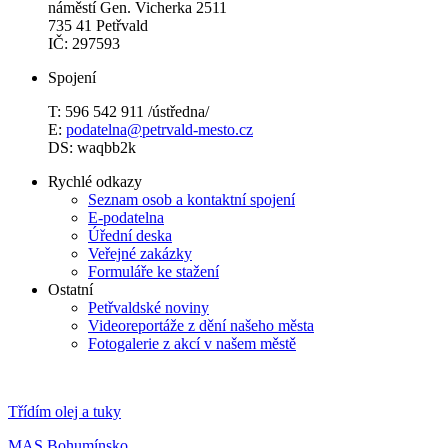
náměstí Gen. Vicherka 2511
735 41 Petřvald
IČ: 297593
Spojení
T: 596 542 911 /ústředna/
E:
podatelna@petrvald-mesto.cz
DS: waqbb2k
Rychlé odkazy
Seznam osob a kontaktní spojení
E-podatelna
Úřední deska
Veřejné zakázky
Formuláře ke stažení
Ostatní
Petřvaldské noviny
Videoreportáže z dění našeho města
Fotogalerie z akcí v našem městě
Třídím olej a tuky
MAS Bohumínsko