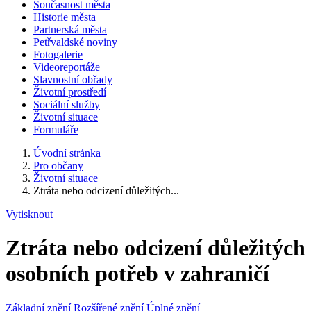
Současnost města
Historie města
Partnerská města
Petřvaldské noviny
Fotogalerie
Videoreportáže
Slavnostní obřady
Životní prostředí
Sociální služby
Životní situace
Formuláře
Úvodní stránka
Pro občany
Životní situace
Ztráta nebo odcizení důležitých...
Vytisknout
Ztráta nebo odcizení důležitých
osobních potřeb v zahraničí
Základní znění
Rozšířené znění
Úplné znění