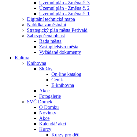
Územní plán - Změna č. 3
Územní plán - Změna č. 2
Územní plán - Změna č. 1
Digitální technická mapa
Nabídka zaměstnání
Strategický plán města Petřvald
Zabezpečená oblast
Rada města
Zastupitelstvo města
Vyžádané dokumenty
Kultura
Knihovna
Služby
On-line katalog
Ceník
E-knihovna
Akce
Fotogalerie
SVČ Domek
O Domku
Novinky
Akce
Kalendář akcí
Kurzy
Kurzy pro děti