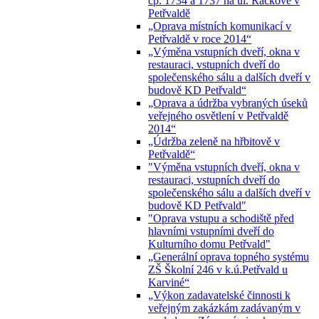
čp. 1734 a 1737 na ul. Ráčkove v
Petřvaldě
„Oprava místních komunikací v
Petřvaldě v roce 2014“
„Výměna vstupních dveří, okna v
restauraci, vstupních dveří do
společenského sálu a dalších dveří v
budově KD Petřvald“
„Oprava a údržba vybraných úseků
veřejného osvětlení v Petřvaldě
2014“
„Údržba zeleně na hřbitově v
Petřvaldě“
"Výměna vstupních dveří, okna v
restauraci, vstupních dveří do
společenského sálu a dalších dveří v
budově KD Petřvald"
"Oprava vstupu a schodiště před
hlavními vstupními dveří do
Kulturního domu Petřvald"
„Generální oprava topného systému
ZŠ Školní 246 v k.ú.Petřvald u
Karviné“
„Výkon zadavatelské činnosti k
veřejným zakázkám zadávaným v