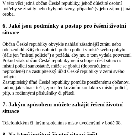
V této věci jedná občan České republiky, jehož důležité osobní
potřeby se ztratily nebo byly odcizeny, případně (v jeho zájmu) jiná
osoba.
6. Jaké jsou podmínky a postup pro řešení životní
situace
Občan České republiky obvykle nahlásí zásadnější ztrátu nebo
odcizení důležitých osobních potřeb policii v místě svého pobytu
(dále jen "místní policie") a požádá, aby mu o tom vydala potvrzení.
Pokud však občan České republiky není schopen řešit situaci s
místní policií samostatně, může se obrátit (doporučujeme
neprodleně) na zastupitelský úřad České republiky v zemi svého
pobytu.
Zastupitelský úřad České republiky pomůže postiženému občanovi
radou, jak situaci řešit, zprostředkováním kontaktu s místní policií,
příp. s rodinnými příslušníky či přáteli.
7. Jakým způsobem můžete zahájit řešení životní
situace
Telefonickým či jiným spojením s místy uvedenými v bodě 08.
8. Na které instituci životní situaci řešit