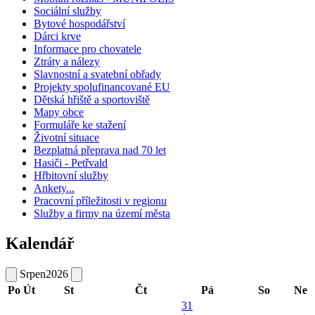
Sociální služby
Bytové hospodářství
Dárci krve
Informace pro chovatele
Ztráty a nálezy
Slavnostní a svatební obřady
Projekty spolufinancované EU
Dětská hřiště a sportoviště
Mapy obce
Formuláře ke stažení
Životní situace
Bezplatná přeprava nad 70 let
Hasiči - Petřvald
Hřbitovní služby
Ankety...
Pracovní příležitosti v regionu
Služby a firmy na území města
Kalendář
Srpen
2026
Po
Út
St
Čt
Pá
So
Ne
31