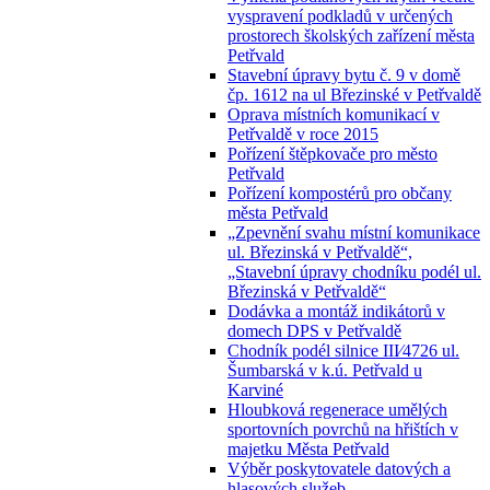
vyspravení podkladů v určených
prostorech školských zařízení města
Petřvald
Stavební úpravy bytu č. 9 v domě
čp. 1612 na ul Březinské v Petřvaldě
Oprava místních komunikací v
Petřvaldě v roce 2015
Pořízení štěpkovače pro město
Petřvald
Pořízení kompostérů pro občany
města Petřvald
„Zpevnění svahu místní komunikace
ul. Březinská v Petřvaldě“,
„Stavební úpravy chodníku podél ul.
Březinská v Petřvaldě“
Dodávka a montáž indikátorů v
domech DPS v Petřvaldě
Chodník podél silnice III⁄4726 ul.
Šumbarská v k.ú. Petřvald u
Karviné
Hloubková regenerace umělých
sportovních povrchů na hřištích v
majetku Města Petřvald
Výběr poskytovatele datových a
hlasových služeb