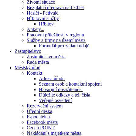
Životní situace
Bezplatná přeprava nad 70 let
Hasiči - Petřvald
Hřbitovní služby
Hřbitov
Ankety...
Pracovní příležitosti v regionu
Služby a firmy na území města
Formulář pro zadání údajů
Zastupitelstvo
Zastupitelstvo města
Rada města
Městský úřad
Kontakt
Adresa úřadu
Seznam osob a kontaktní spojení
Havarijní dosažitelnost
Důležité odkazy a tel. čísla
Veřejné osvětlení
Rezervační systém
Úřední deska
E-podatelna
Facebook města
Czech POINT
Nakládání s majetkem města