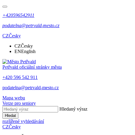
+420596542911
podatelna@petrvald-mesto.cz
CZ
Česky
CZ
Česky
EN
English
Petřvald
oficiální stránky města
+420 596 542 911
podatelna@petrvald-mesto.cz
Mapa webu
Verze pro seniory
Hledaný výraz
Hledat
rozšířené vyhledávání
CZ
Česky