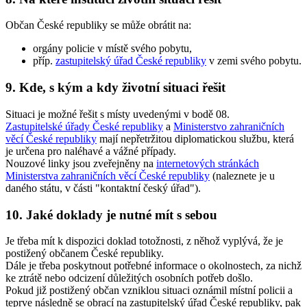
Občan České republiky se může obrátit na:
orgány policie v místě svého pobytu,
příp.
zastupitelský úřad České republiky
v zemi svého pobytu.
9. Kde, s kým a kdy životní situaci řešit
Situaci je možné řešit s místy uvedenými v bodě 08.
Zastupitelské úřady České republiky
a
Ministerstvo zahraničních
věcí České republiky
mají nepřetržitou diplomatickou službu, která
je určena pro naléhavé a vážné případy.
Nouzové linky jsou zveřejněny na
internetových stránkách
Ministerstva zahraničních věcí České republiky
(naleznete je u
daného státu, v části "kontaktní český úřad").
10. Jaké doklady je nutné mít s sebou
Je třeba mít k dispozici doklad totožnosti, z něhož vyplývá, že je
postižený občanem České republiky.
Dále je třeba poskytnout potřebné informace o okolnostech, za nichž
ke ztrátě nebo odcizení důležitých osobních potřeb došlo.
Pokud již postižený občan vzniklou situaci oznámil místní policii a
teprve následně se obrací na zastupitelský úřad České republiky, pak