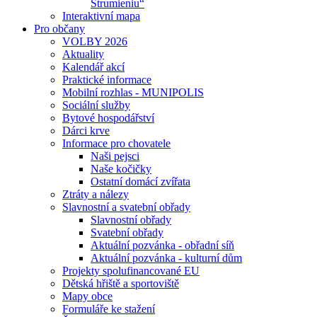
Strumieniu“
Interaktivní mapa
Pro občany
VOLBY 2026
Aktuality
Kalendář akcí
Praktické informace
Mobilní rozhlas - MUNIPOLIS
Sociální služby
Bytové hospodářství
Dárci krve
Informace pro chovatele
Naši pejsci
Naše kočičky
Ostatní domácí zvířata
Ztráty a nálezy
Slavnostní a svatební obřady
Slavnostní obřady
Svatební obřady
Aktuální pozvánka - obřadní síň
Aktuální pozvánka - kulturní dům
Projekty spolufinancované EU
Dětská hřiště a sportoviště
Mapy obce
Formuláře ke stažení