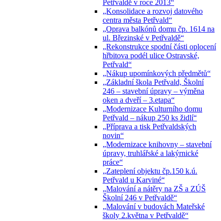
Petřvaldě v roce 2013“
„Konsolidace a rozvoj datového
centra města Petřvald“
„Oprava balkónů domu čp. 1614 na
ul. Březinské v Petřvaldě“
„Rekonstrukce spodní části oplocení
hřbitova podél ulice Ostravské,
Petřvald“
„Nákup upomínkových předmětů“
„Základní škola Petřvald, Školní
246 – stavební úpravy – výměna
oken a dveří – 3.etapa“
„Modernizace Kulturního domu
Petřvald – nákup 250 ks židlí“
„Příprava a tisk Petřvaldských
novin“
„Modernizace knihovny – stavební
úpravy, truhlářské a lakýrnické
práce“
„Zateplení objektu čp.150 k.ú.
Petřvald u Karviné“
„Malování a nátěry na ZŠ a ZÚŠ
Školní 246 v Petřvaldě“
„Malování v budovách Mateřské
školy 2.května v Petřvaldě“