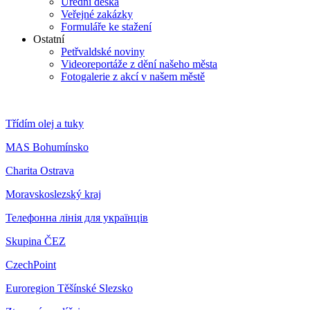
Úřední deska
Veřejné zakázky
Formuláře ke stažení
Ostatní
Petřvaldské noviny
Videoreportáže z dění našeho města
Fotogalerie z akcí v našem městě
Třídím olej a tuky
MAS Bohumínsko
Charita Ostrava
Moravskoslezský kraj
Телефонна лінія для українців
Skupina ČEZ
CzechPoint
Euroregion Těšínské Slezsko