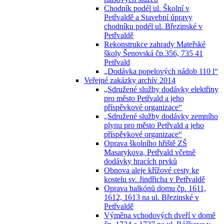
Chodník podél ul. Školní v
Petřvaldě a Stavební úpravy
chodníku podél ul. Březinské v
Petřvaldě
Rekonstrukce zahrady Mateřské
školy Šenovská čp.356, 735 41
Petřvald
„Dodávka popelových nádob 110 l“
Veřejné zakázky archív 2014
„Sdružené služby dodávky elektřiny
pro město Petřvald a jeho
příspěvkové organizace“
„Sdružené služby dodávky zemního
plynu pro město Petřvald a jeho
příspěvkové organizace“
Oprava školního hřiště ZŠ
Masarykova, Petřvald včetně
dodávky hracích prvků
Obnova aleje křížové cesty ke
kostelu sv. Jindřicha v Petřvaldě
Oprava balkónů domu čp. 1611,
1612, 1613 na ul. Březinské v
Petřvaldě
Výměna vchodových dveří v domě