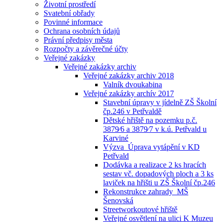
Životní prostředí
Svatební obřady
Povinné informace
Ochrana osobních údajů
Právní předpisy města
Rozpočty a závěrečné účty
Veřejné zakázky
Veřejné zakázky archiv
Veřejné zakázky archiv 2018
Valník dvoukabina
Veřejné zakázky archív 2017
Stavební úpravy v jídelně ZŠ Školní
čp.246 v Petřvaldě
Dětské hřiště na pozemku p.č.
3879⁄6 a 3879⁄7 v k.ú. Petřvald u
Karviné
Výzva_Úprava vytápění v KD
Petřvald
Dodávka a realizace 2 ks hracích
sestav vč. dopadových ploch a 3 ks
laviček na hřišti u ZŠ Školní čp.246
Rekonstrukce zahrady_MŠ
Šenovská
Streetworkoutové hřiště
Veřejné osvětlení na ulici K Muzeu