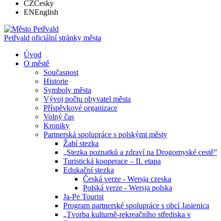
CZ
Česky
EN
English
Petřvald
oficiální stránky města
Úvod
O městě
Současnost
Historie
Symboly města
Vývoj počtu obyvatel města
Příspěvkové organizace
Volný čas
Kroniky
Partnerská spolupráce s polskými městy
Žabí stezka
„Stezka poznatků a zdraví na Drogomyské cestě”
Turistická kooperace – II. etapa
Edukační stezka
Česká verze - Wersja czeska
Polská verze - Wersja polska
Ja-Pe Tourist
Program partnerské spolupráce s obcí Jasienica
„Tvorba kulturně-rekreačního střediska v