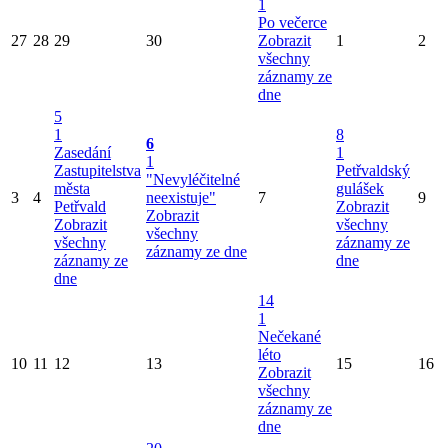
1
Po večerce
27
28
29
30
Zobrazit
1
2
všechny
záznamy ze
dne
5
1
8
6
Zasedání
1
1
Zastupitelstva
Petřvaldský
"Nevyléčitelné
města
gulášek
3
4
neexistuje"
7
9
Petřvald
Zobrazit
Zobrazit
Zobrazit
všechny
všechny
všechny
záznamy ze
záznamy ze dne
záznamy ze
dne
dne
14
1
Nečekané
léto
10
11
12
13
15
16
Zobrazit
všechny
záznamy ze
dne