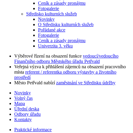
Ceník a zásady pronájmu
Fotogalerie
Středisko kulturních služeb
Novinky
O Středisku kulturních služeb
Pořádané akce
Fotogalerie
Ceník a zásady pronájmu
Univerzita 3. věku
Výběrové řízení na obsazení funkce
vedoucí/vedoucího
Finančního odboru Městského úřadu Petřvald
Veřejná výzva k přihlášení zájemců na obsazení pracovního
místa
referent / referentka odboru výstavby a životního
prostředí
Město Petřvald nabízí
zaměstnání ve Středisku údržby
Novinky
Volný čas
Mapa
Úřední deska
Odbory úřadu
Kontakty
Praktické informace