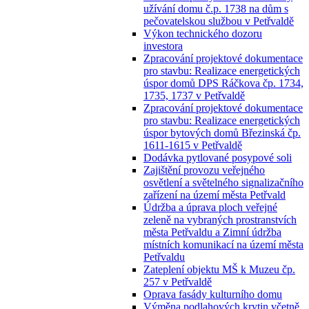
užívání domu č.p. 1738 na dům s
pečovatelskou službou v Petřvaldě
Výkon technického dozoru
investora
Zpracování projektové dokumentace
pro stavbu: Realizace energetických
úspor domů DPS Ráčkova čp. 1734,
1735, 1737 v Petřvaldě
Zpracování projektové dokumentace
pro stavbu: Realizace energetických
úspor bytových domů Březinská čp.
1611-1615 v Petřvaldě
Dodávka pytlované posypové soli
Zajištění provozu veřejného
osvětlení a světelného signalizačního
zařízení na území města Petřvald
Údržba a úprava ploch veřejné
zeleně na vybraných prostranstvích
města Petřvaldu a Zimní údržba
místních komunikací na území města
Petřvaldu
Zateplení objektu MŠ k Muzeu čp.
257 v Petřvaldě
Oprava fasády kulturního domu
Výměna podlahových krytin včetně