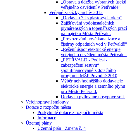
„Oprava a údržba vybraných úseků
veřejného osvětlení v Petřvaldě“
Veřejné zakázky archív 2012
„Dodávka 7 ks plastových oken“
Zajišťování vodoinstalačních,
plynárenských a topenářských prací
na majetku Města Petřvald.
„Provozování nové kanalizace a
čistírny odpadních vod v Petřvaldě“
„Řešení úspor elektrické energie
veřejného osvětlení města Petřvald“
„PETŘVALD - Podlesí -
zabezpečení sesuvu“
spolufinancované z dotačního
programu MŽP Povodně 2010
Výběr nejvhodnějšího dodavatele
elektrické energie a zemního plynu
pro Město Petřvald.
Dodávka pytlované posypové soli.
Veřejnoprávní smlouvy
Dotace z rozpočtu města
Poskytnuté dotace z rozpočtu města
Informace
Územní plány
Územní plán - Změna č. 4