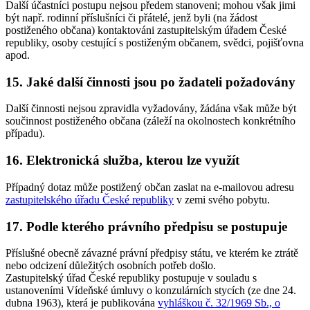
Další účastníci postupu nejsou předem stanoveni; mohou však jimi
být např. rodinní příslušníci či přátelé, jenž byli (na žádost
postiženého občana) kontaktováni zastupitelským úřadem České
republiky, osoby cestující s postiženým občanem, svědci, pojišťovna
apod.
15. Jaké další činnosti jsou po žadateli požadovány
Další činnosti nejsou zpravidla vyžadovány, žádána však může být
součinnost postiženého občana (záleží na okolnostech konkrétního
případu).
16. Elektronická služba, kterou lze využít
Případný dotaz může postižený občan zaslat na e-mailovou adresu
zastupitelského úřadu České republiky
v zemi svého pobytu.
17. Podle kterého právního předpisu se postupuje
Příslušné obecně závazné právní předpisy státu, ve kterém ke ztrátě
nebo odcizení důležitých osobních potřeb došlo.
Zastupitelský úřad České republiky postupuje v souladu s
ustanoveními Vídeňské úmluvy o konzulárních stycích (ze dne 24.
dubna 1963), která je publikována
vyhláškou č. 32/1969 Sb., o