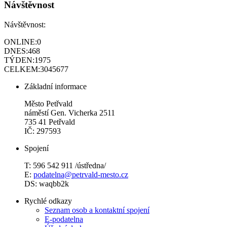
Návštěvnost
Návštěvnost:
ONLINE:
0
DNES:
468
TÝDEN:
1975
CELKEM:
3045677
Základní informace
Město Petřvald
náměstí Gen. Vicherka 2511
735 41 Petřvald
IČ: 297593
Spojení
T: 596 542 911 /ústředna/
E:
podatelna@petrvald-mesto.cz
DS: waqbb2k
Rychlé odkazy
Seznam osob a kontaktní spojení
E-podatelna