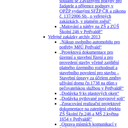
souladu se Závaznými pokyny pro
žadatele a příjemce podpory v
OPŽP vydanými SFŽP ČR a zákona
č. 137⁄2006 Sb., o veřejných
zakázkách, v platném znění"
„Malování a nátěry na ZŠ a ZÚŠ
Školní 246 v Petřvaldě“
Veřejné zakázky archív 2013
„Nákup osobního automobilu pro
potřeby MěÚ Petřvald“
„Projektová dokumentace pro
územní a stavební řízení a pro
provedení stavby včetně zajištění
platného územního rozhodnutí a
stavebního povolení pro stavbu –
Stavební úpravy za účelem změny
užívání domu čp.1738 na dům s
pečovatelskou službou v Petřvaldě“
„Dodávka 9 ks plastových oken“
„Dodávka pytlované posypové soli“
„Zpracování realizační projektové
dokumentace na zateplení objektu
ZŠ Školní čp.246 a MŠ 2.května
1654 v Petřvaldě“
„Oprava místních komunikací v