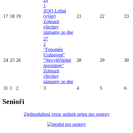
20
1
ZOO Lešná
17
18
19
(výlet)
21
22
23
Zobrazit
všechny
záznamy ze dne
27
2
"Fenomén
Uzdravení"
24
25
26
"Nevyléčitelné
28
29
30
neexistuje"
Zobrazit
všechny
záznamy ze dne
31
1
2
3
4
5
6
Senioři
Zjednodušená verze stránek nejen pro seniory