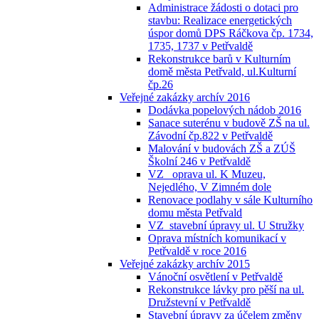
Administrace žádosti o dotaci pro
stavbu: Realizace energetických
úspor domů DPS Ráčkova čp. 1734,
1735, 1737 v Petřvaldě
Rekonstrukce barů v Kulturním
domě města Petřvald, ul.Kulturní
čp.26
Veřejné zakázky archív 2016
Dodávka popelových nádob 2016
Sanace suterénu v budově ZŠ na ul.
Závodní čp.822 v Petřvaldě
Malování v budovách ZŠ a ZÚŠ
Školní 246 v Petřvaldě
VZ_ oprava ul. K Muzeu,
Nejedlého, V Zimném dole
Renovace podlahy v sále Kulturního
domu města Petřvald
VZ_stavební úpravy ul. U Stružky
Oprava místních komunikací v
Petřvaldě v roce 2016
Veřejné zakázky archív 2015
Vánoční osvětlení v Petřvaldě
Rekonstrukce lávky pro pěší na ul.
Družstevní v Petřvaldě
Stavební úpravy za účelem změny