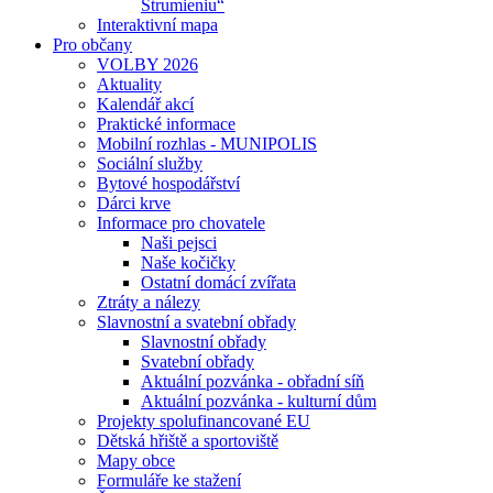
Strumieniu“
Interaktivní mapa
Pro občany
VOLBY 2026
Aktuality
Kalendář akcí
Praktické informace
Mobilní rozhlas - MUNIPOLIS
Sociální služby
Bytové hospodářství
Dárci krve
Informace pro chovatele
Naši pejsci
Naše kočičky
Ostatní domácí zvířata
Ztráty a nálezy
Slavnostní a svatební obřady
Slavnostní obřady
Svatební obřady
Aktuální pozvánka - obřadní síň
Aktuální pozvánka - kulturní dům
Projekty spolufinancované EU
Dětská hřiště a sportoviště
Mapy obce
Formuláře ke stažení