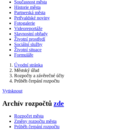
Současnost města
Historie města
Partnerská města
Petřvaldské noviny
Fotogalerie
Videoreportáže
Slavnostní obřady
Životní prostředí
Sociální služby
Životní situace
Formuláře
Úvodní stránka
Městský úřad
Rozpočty a závěrečné účty
Průběh čerpání rozpočtu
Vytisknout
Archív rozpočtů
zde
Rozpočet města
Změny rozpočtu města
Průběh čerpání rozpočtu