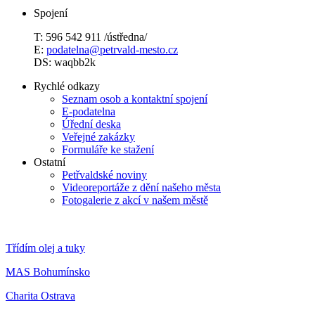
Spojení
T: 596 542 911 /ústředna/
E:
podatelna@petrvald-mesto.cz
DS: waqbb2k
Rychlé odkazy
Seznam osob a kontaktní spojení
E-podatelna
Úřední deska
Veřejné zakázky
Formuláře ke stažení
Ostatní
Petřvaldské noviny
Videoreportáže z dění našeho města
Fotogalerie z akcí v našem městě
Třídím olej a tuky
MAS Bohumínsko
Charita Ostrava