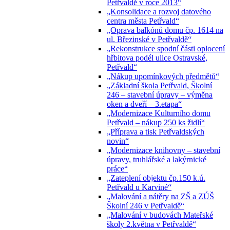
Petřvaldě v roce 2013“
„Konsolidace a rozvoj datového
centra města Petřvald“
„Oprava balkónů domu čp. 1614 na
ul. Březinské v Petřvaldě“
„Rekonstrukce spodní části oplocení
hřbitova podél ulice Ostravské,
Petřvald“
„Nákup upomínkových předmětů“
„Základní škola Petřvald, Školní
246 – stavební úpravy – výměna
oken a dveří – 3.etapa“
„Modernizace Kulturního domu
Petřvald – nákup 250 ks židlí“
„Příprava a tisk Petřvaldských
novin“
„Modernizace knihovny – stavební
úpravy, truhlářské a lakýrnické
práce“
„Zateplení objektu čp.150 k.ú.
Petřvald u Karviné“
„Malování a nátěry na ZŠ a ZÚŠ
Školní 246 v Petřvaldě“
„Malování v budovách Mateřské
školy 2.května v Petřvaldě“