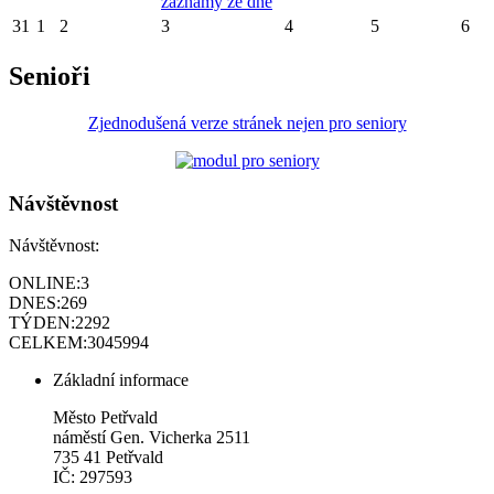
záznamy ze dne
31
1
2
3
4
5
6
Senioři
Zjednodušená verze stránek nejen pro seniory
Návštěvnost
Návštěvnost:
ONLINE:
3
DNES:
269
TÝDEN:
2292
CELKEM:
3045994
Základní informace
Město Petřvald
náměstí Gen. Vicherka 2511
735 41 Petřvald
IČ: 297593