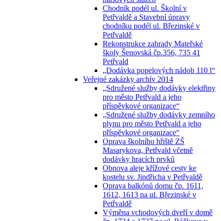
Chodník podél ul. Školní v
Petřvaldě a Stavební úpravy
chodníku podél ul. Březinské v
Petřvaldě
Rekonstrukce zahrady Mateřské
školy Šenovská čp.356, 735 41
Petřvald
„Dodávka popelových nádob 110 l“
Veřejné zakázky archív 2014
„Sdružené služby dodávky elektřiny
pro město Petřvald a jeho
příspěvkové organizace“
„Sdružené služby dodávky zemního
plynu pro město Petřvald a jeho
příspěvkové organizace“
Oprava školního hřiště ZŠ
Masarykova, Petřvald včetně
dodávky hracích prvků
Obnova aleje křížové cesty ke
kostelu sv. Jindřicha v Petřvaldě
Oprava balkónů domu čp. 1611,
1612, 1613 na ul. Březinské v
Petřvaldě
Výměna vchodových dveří v domě