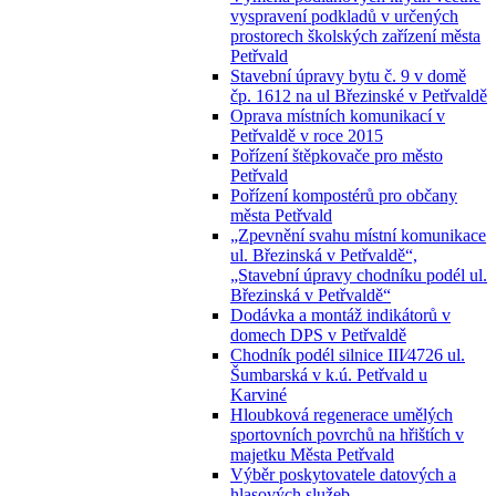
vyspravení podkladů v určených
prostorech školských zařízení města
Petřvald
Stavební úpravy bytu č. 9 v domě
čp. 1612 na ul Březinské v Petřvaldě
Oprava místních komunikací v
Petřvaldě v roce 2015
Pořízení štěpkovače pro město
Petřvald
Pořízení kompostérů pro občany
města Petřvald
„Zpevnění svahu místní komunikace
ul. Březinská v Petřvaldě“,
„Stavební úpravy chodníku podél ul.
Březinská v Petřvaldě“
Dodávka a montáž indikátorů v
domech DPS v Petřvaldě
Chodník podél silnice III⁄4726 ul.
Šumbarská v k.ú. Petřvald u
Karviné
Hloubková regenerace umělých
sportovních povrchů na hřištích v
majetku Města Petřvald
Výběr poskytovatele datových a
hlasových služeb