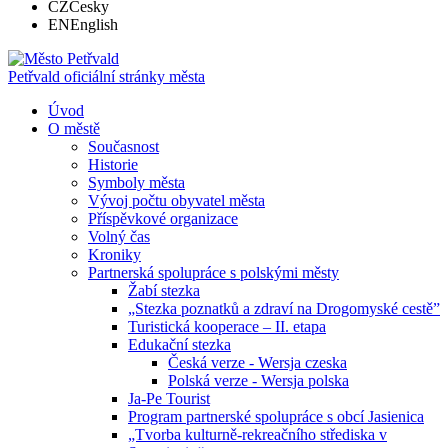
CZ
Česky
EN
English
Petřvald
oficiální stránky města
Úvod
O městě
Současnost
Historie
Symboly města
Vývoj počtu obyvatel města
Příspěvkové organizace
Volný čas
Kroniky
Partnerská spolupráce s polskými městy
Žabí stezka
„Stezka poznatků a zdraví na Drogomyské cestě”
Turistická kooperace – II. etapa
Edukační stezka
Česká verze - Wersja czeska
Polská verze - Wersja polska
Ja-Pe Tourist
Program partnerské spolupráce s obcí Jasienica
„Tvorba kulturně-rekreačního střediska v