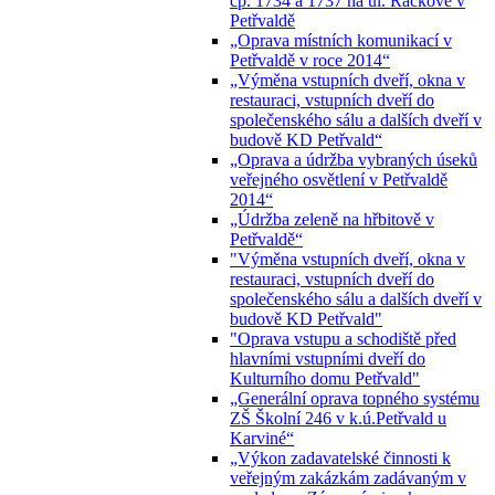
čp. 1734 a 1737 na ul. Ráčkove v
Petřvaldě
„Oprava místních komunikací v
Petřvaldě v roce 2014“
„Výměna vstupních dveří, okna v
restauraci, vstupních dveří do
společenského sálu a dalších dveří v
budově KD Petřvald“
„Oprava a údržba vybraných úseků
veřejného osvětlení v Petřvaldě
2014“
„Údržba zeleně na hřbitově v
Petřvaldě“
"Výměna vstupních dveří, okna v
restauraci, vstupních dveří do
společenského sálu a dalších dveří v
budově KD Petřvald"
"Oprava vstupu a schodiště před
hlavními vstupními dveří do
Kulturního domu Petřvald"
„Generální oprava topného systému
ZŠ Školní 246 v k.ú.Petřvald u
Karviné“
„Výkon zadavatelské činnosti k
veřejným zakázkám zadávaným v