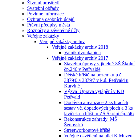
Životní prostředí
Svatební obřady
Povinné informace
Ochrana osobních údajů
Právní předpisy města
Rozpočty a závěrečné účty
Veřejné zakázky
Veřejné zakázky archiv
Veřejné zakázky archiv 2018
Valník dvoukabina
Veřejné zakázky archív 2017
Stavební úpravy v jídelně ZŠ Školní
čp.246 v Petřvaldě
Dětské hřiště na pozemku p.č.
3879⁄6 a 3879⁄7 v k.ú. Petřvald u
Karviné
Výzva_Úprava vytápění v KD
Petřvald
Dodávka a realizace 2 ks hracích
sestav vč. dopadových ploch a 3 ks
laviček na hřišti u ZŠ Školní čp.246
Rekonstrukce zahrady_MŠ
Šenovská
Streetworkoutové hřiště
Veřejné osvětlení na ulici K Muzeu