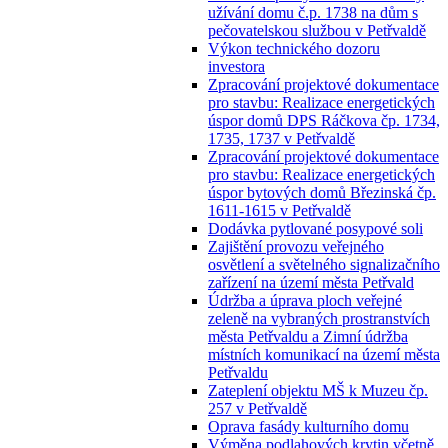
užívání domu č.p. 1738 na dům s
pečovatelskou službou v Petřvaldě
Výkon technického dozoru
investora
Zpracování projektové dokumentace
pro stavbu: Realizace energetických
úspor domů DPS Ráčkova čp. 1734,
1735, 1737 v Petřvaldě
Zpracování projektové dokumentace
pro stavbu: Realizace energetických
úspor bytových domů Březinská čp.
1611-1615 v Petřvaldě
Dodávka pytlované posypové soli
Zajištění provozu veřejného
osvětlení a světelného signalizačního
zařízení na území města Petřvald
Údržba a úprava ploch veřejné
zeleně na vybraných prostranstvích
města Petřvaldu a Zimní údržba
místních komunikací na území města
Petřvaldu
Zateplení objektu MŠ k Muzeu čp.
257 v Petřvaldě
Oprava fasády kulturního domu
Výměna podlahových krytin včetně