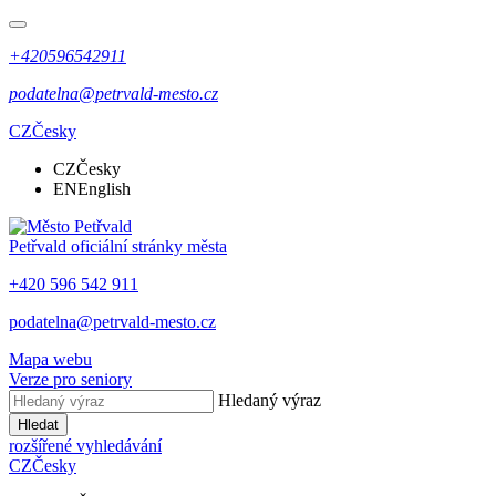
+420596542911
podatelna@petrvald-mesto.cz
CZ
Česky
CZ
Česky
EN
English
Petřvald
oficiální stránky města
+420 596 542 911
podatelna@petrvald-mesto.cz
Mapa webu
Verze pro seniory
Hledaný výraz
Hledat
rozšířené vyhledávání
CZ
Česky