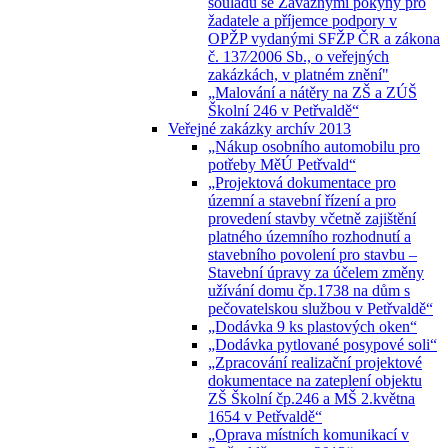
souladu se Závaznými pokyny pro
žadatele a příjemce podpory v
OPŽP vydanými SFŽP ČR a zákona
č. 137⁄2006 Sb., o veřejných
zakázkách, v platném znění"
„Malování a nátěry na ZŠ a ZÚŠ
Školní 246 v Petřvaldě“
Veřejné zakázky archív 2013
„Nákup osobního automobilu pro
potřeby MěÚ Petřvald“
„Projektová dokumentace pro
územní a stavební řízení a pro
provedení stavby včetně zajištění
platného územního rozhodnutí a
stavebního povolení pro stavbu –
Stavební úpravy za účelem změny
užívání domu čp.1738 na dům s
pečovatelskou službou v Petřvaldě“
„Dodávka 9 ks plastových oken“
„Dodávka pytlované posypové soli“
„Zpracování realizační projektové
dokumentace na zateplení objektu
ZŠ Školní čp.246 a MŠ 2.května
1654 v Petřvaldě“
„Oprava místních komunikací v