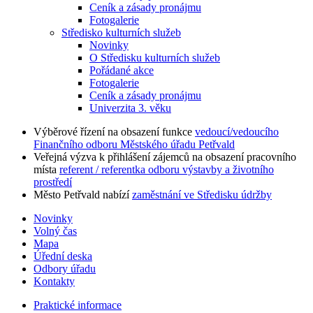
Ceník a zásady pronájmu
Fotogalerie
Středisko kulturních služeb
Novinky
O Středisku kulturních služeb
Pořádané akce
Fotogalerie
Ceník a zásady pronájmu
Univerzita 3. věku
Výběrové řízení na obsazení funkce
vedoucí/vedoucího
Finančního odboru Městského úřadu Petřvald
Veřejná výzva k přihlášení zájemců na obsazení pracovního
místa
referent / referentka odboru výstavby a životního
prostředí
Město Petřvald nabízí
zaměstnání ve Středisku údržby
Novinky
Volný čas
Mapa
Úřední deska
Odbory úřadu
Kontakty
Praktické informace