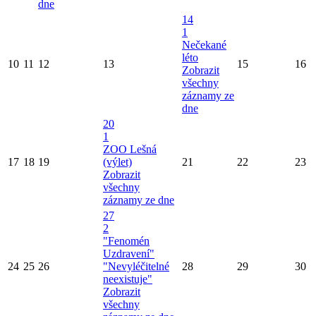
dne
14
1
Nečekané
léto
10
11
12
13
15
16
Zobrazit
všechny
záznamy ze
dne
20
1
ZOO Lešná
17
18
19
(výlet)
21
22
23
Zobrazit
všechny
záznamy ze dne
27
2
"Fenomén
Uzdravení"
24
25
26
"Nevyléčitelné
28
29
30
neexistuje"
Zobrazit
všechny