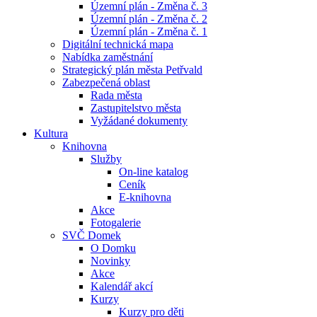
Územní plán - Změna č. 3
Územní plán - Změna č. 2
Územní plán - Změna č. 1
Digitální technická mapa
Nabídka zaměstnání
Strategický plán města Petřvald
Zabezpečená oblast
Rada města
Zastupitelstvo města
Vyžádané dokumenty
Kultura
Knihovna
Služby
On-line katalog
Ceník
E-knihovna
Akce
Fotogalerie
SVČ Domek
O Domku
Novinky
Akce
Kalendář akcí
Kurzy
Kurzy pro děti