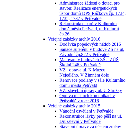
Administrace žádosti o dotaci pro
stavbu: Realizace energetických
úspor domů DPS Ráčkova čp. 1734,
1735, 1737 v Petřvaldě
Rekonstrukce barů v Kulturním
domě města Petřvald, ul.Kulturní
čp.26
Veřejné zakázky archív 2016
Dodávka popelových nádob 2016
Sanace suterénu v budově ZŠ na ul.
Závodní čp.822 v Petřvaldě
Malování v budovách ZŠ a ZÚŠ
Školní 246 v Petřvaldě
VZ_ oprava ul. K Muzeu,
Nejedlého, V Zimném dole
Renovace podlahy v sále Kulturního
domu města Petřvald
VZ_stavební úpravy ul. U Stružky
Oprava místních komunikací v
Petřvaldě v roce 2016
Veřejné zakázky archív 2015
Vánoční osvětlení v Petřvaldě
Rekonstrukce lávky pro pěší na ul.
Družstevní v Petřvaldě
Stavební úpravy za účelem změny