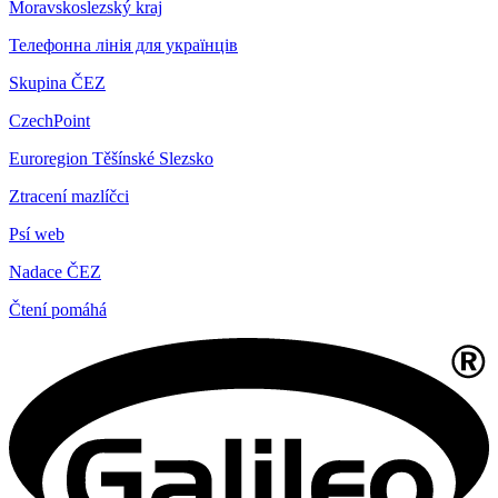
Moravskoslezský kraj
Телефонна лінія для українців
Skupina ČEZ
CzechPoint
Euroregion Těšínské Slezsko
Ztracení mazlíčci
Psí web
Nadace ČEZ
Čtení pomáhá