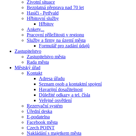
Životní situace
Bezplatná přeprava nad 70 let
Hasiči - Petřvald
Hřbitovní služby
Hřbitov
Ankety...
Pracovní příležitosti v regionu
Služby a firmy na území města
Formulář pro zadání údajů
Zastupitelstvo
Zastupitelstvo města
Rada města
Městský úřad
Kontakt
Adresa úřadu
Seznam osob a kontaktní spojení
Havarijní dosažitelnost
Důležité odkazy a tel. čísla
Veřejné osvětlení
Rezervační systém
Úřední deska
E-podatelna
Facebook města
Czech POINT
Nakládání s majetkem města