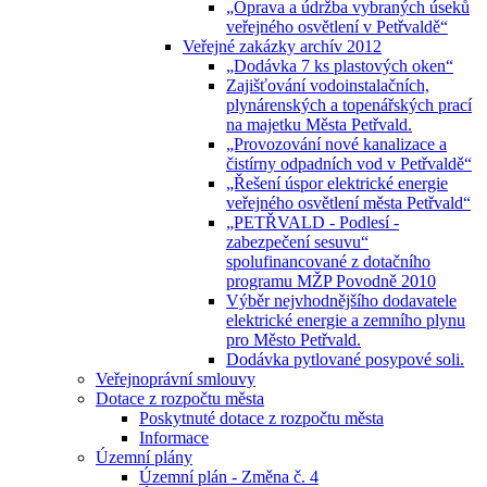
„Oprava a údržba vybraných úseků
veřejného osvětlení v Petřvaldě“
Veřejné zakázky archív 2012
„Dodávka 7 ks plastových oken“
Zajišťování vodoinstalačních,
plynárenských a topenářských prací
na majetku Města Petřvald.
„Provozování nové kanalizace a
čistírny odpadních vod v Petřvaldě“
„Řešení úspor elektrické energie
veřejného osvětlení města Petřvald“
„PETŘVALD - Podlesí -
zabezpečení sesuvu“
spolufinancované z dotačního
programu MŽP Povodně 2010
Výběr nejvhodnějšího dodavatele
elektrické energie a zemního plynu
pro Město Petřvald.
Dodávka pytlované posypové soli.
Veřejnoprávní smlouvy
Dotace z rozpočtu města
Poskytnuté dotace z rozpočtu města
Informace
Územní plány
Územní plán - Změna č. 4