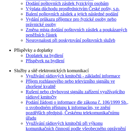
Dodání poštovních zásilek fyzickým osobám
Výplata důchodu prostřednictvím České pošty, s.p.
Balení poštovních zásilek a jejich následné podání
Vydání průkazu příjemce pro fyzické osoby nebo
právnické osoby
Změna místa dodání poštovních zásilek a poukázaných
peněžních částek
Nesrovnalosti při poskytování poštovních služeb
Příspěvky a doplatky
Doplatek na bydlení
Příspěvek na bydlení
Služby a sítě elektronických komunikací
Využívání rádiových kmitočtů - základní informace
Příjem rozhlasového nebo televizního signálu ve
zhoršené kvalitě
Rušení nebo chybovost signálu zařízení využívajícího
rádiové kmitočty
Podání žádosti o informace dle zákona č. 106/1999 Sb.,
o svobodném přístupu k informacím, ve znění
pozdějších předpisů, Českému telekomunikačnímu
úřadu
Využívání rádiových kmitočtů při výkonu
komunikačních činností podle všeobecného oprávnění