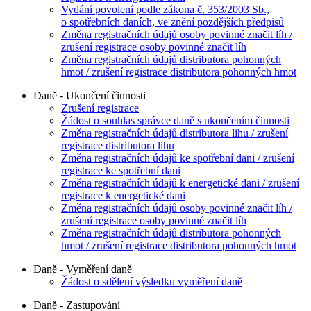
Vydání povolení podle zákona č. 353/2003 Sb.,
o spotřebních daních, ve znění pozdějších předpisů
Změna registračních údajů osoby povinné značit líh /
zrušení registrace osoby povinné značit líh
Změna registračních údajů distributora pohonných
hmot / zrušení registrace distributora pohonných hmot
Daně - Ukončení činnosti
Zrušení registrace
Žádost o souhlas správce daně s ukončením činnosti
Změna registračních údajů distributora lihu / zrušení
registrace distributora lihu
Změna registračních údajů ke spotřební dani / zrušení
registrace ke spotřební dani
Změna registračních údajů k energetické dani / zrušení
registrace k energetické dani
Změna registračních údajů osoby povinné značit líh /
zrušení registrace osoby povinné značit líh
Změna registračních údajů distributora pohonných
hmot / zrušení registrace distributora pohonných hmot
Daně - Vyměření daně
Žádost o sdělení výsledku vyměření daně
Daně - Zastupování