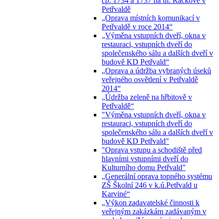
čp. 1734 a 1737 na ul. Ráčkove v
Petřvaldě
„Oprava místních komunikací v
Petřvaldě v roce 2014“
„Výměna vstupních dveří, okna v
restauraci, vstupních dveří do
společenského sálu a dalších dveří v
budově KD Petřvald“
„Oprava a údržba vybraných úseků
veřejného osvětlení v Petřvaldě
2014“
„Údržba zeleně na hřbitově v
Petřvaldě“
"Výměna vstupních dveří, okna v
restauraci, vstupních dveří do
společenského sálu a dalších dveří v
budově KD Petřvald"
"Oprava vstupu a schodiště před
hlavními vstupními dveří do
Kulturního domu Petřvald"
„Generální oprava topného systému
ZŠ Školní 246 v k.ú.Petřvald u
Karviné“
„Výkon zadavatelské činnosti k
veřejným zakázkám zadávaným v