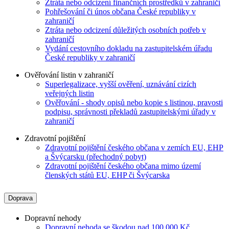
Ztráta nebo odcizení finančních prostředků v zahraničí
Pohřešování či únos občana České republiky v
zahraničí
Ztráta nebo odcizení důležitých osobních potřeb v
zahraničí
Vydání cestovního dokladu na zastupitelském úřadu
České republiky v zahraničí
Ověřování listin v zahraničí
Superlegalizace, vyšší ověření, uznávání cizích
veřejných listin
Ověřování - shody opisů nebo kopie s listinou, pravosti
podpisu, správnosti překladů zastupitelskými úřady v
zahraničí
Zdravotní pojištění
Zdravotní pojištění českého občana v zemích EU, EHP
a Švýcarsku (přechodný pobyt)
Zdravotní pojištění českého občana mimo území
členských států EU, EHP či Švýcarska
Doprava
Dopravní nehody
Dopravní nehoda se škodou nad 100 000 Kč