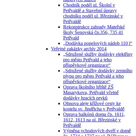
Chodník podél ul. Školní v
Petřvaldě a Stavební úpravy
chodníku podél ul. Březinské v
Petřvaldě
Rekonstrukce zahrady Mateřské
školy Šenovská čp.356, 735 41
Petřvald
„Dodávka popelových nádob 110 l“
Veřejné zakázky archív 2014
„Sdružené služby dodávky elektřiny
pro město Petřvald a jeho
příspěvkové organizace“
„Sdružené služby dodávky zemního
plynu pro město Petřvald a jeho
příspěvkové organizace“
Oprava školního hřiště ZŠ
Masarykova, Petřvald včetně
dodávky hracích prvků
Obnova aleje křížové cesty ke
kostelu sv. Jindřicha v Petřvaldě
Oprava balkónů domu čp. 1611,
1612, 1613 na ul. Březinské v
Petřvaldě
Výměna vchodových dveří v domě