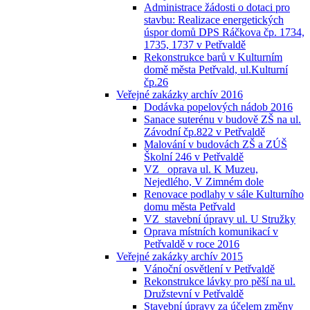
Administrace žádosti o dotaci pro
stavbu: Realizace energetických
úspor domů DPS Ráčkova čp. 1734,
1735, 1737 v Petřvaldě
Rekonstrukce barů v Kulturním
domě města Petřvald, ul.Kulturní
čp.26
Veřejné zakázky archív 2016
Dodávka popelových nádob 2016
Sanace suterénu v budově ZŠ na ul.
Závodní čp.822 v Petřvaldě
Malování v budovách ZŠ a ZÚŠ
Školní 246 v Petřvaldě
VZ_ oprava ul. K Muzeu,
Nejedlého, V Zimném dole
Renovace podlahy v sále Kulturního
domu města Petřvald
VZ_stavební úpravy ul. U Stružky
Oprava místních komunikací v
Petřvaldě v roce 2016
Veřejné zakázky archív 2015
Vánoční osvětlení v Petřvaldě
Rekonstrukce lávky pro pěší na ul.
Družstevní v Petřvaldě
Stavební úpravy za účelem změny