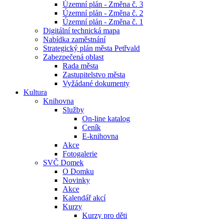
Územní plán - Změna č. 3
Územní plán - Změna č. 2
Územní plán - Změna č. 1
Digitální technická mapa
Nabídka zaměstnání
Strategický plán města Petřvald
Zabezpečená oblast
Rada města
Zastupitelstvo města
Vyžádané dokumenty
Kultura
Knihovna
Služby
On-line katalog
Ceník
E-knihovna
Akce
Fotogalerie
SVČ Domek
O Domku
Novinky
Akce
Kalendář akcí
Kurzy
Kurzy pro děti