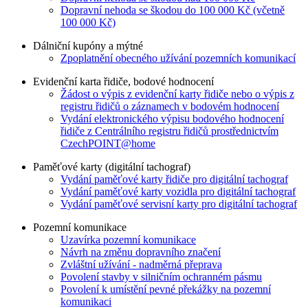
Dopravní nehoda se škodou do 100 000 Kč (včetně
100 000 Kč)
Dálniční kupóny a mýtné
Zpoplatnění obecného užívání pozemních komunikací
Evidenční karta řidiče, bodové hodnocení
Žádost o výpis z evidenční karty řidiče nebo o výpis z
registru řidičů o záznamech v bodovém hodnocení
Vydání elektronického výpisu bodového hodnocení
řidiče z Centrálního registru řidičů prostřednictvím
CzechPOINT@home
Paměťové karty (digitální tachograf)
Vydání paměťové karty řidiče pro digitální tachograf
Vydání paměťové karty vozidla pro digitální tachograf
Vydání paměťové servisní karty pro digitální tachograf
Pozemní komunikace
Uzavírka pozemní komunikace
Návrh na změnu dopravního značení
Zvláštní užívání - nadměrná přeprava
Povolení stavby v silničním ochranném pásmu
Povolení k umístění pevné překážky na pozemní
komunikaci