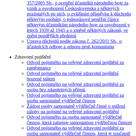
357/2005 Sb., o ocenění účastníků národního boje za
vznik a osvobození Československa a některých
pozůstalých po nich, o zvláštním příspěvku k důchodu
některým osobám, o jednorázové peněžní částce
některým účastníkům národního boje za osvobození v
letech 1939 až 1945 a o změně některých zákonů, ve
znění pozdějších předpisů
Úprava důchodů podle zákona č. 262/2011 Sb., o
účastnících odboje a odporu proti komunismu
Zdravotní pojištění
Odvod pojistného na veřejné zdravotní pojištění za
zaměstnance
Odvod pojistného na veřejné zdravotní pojištění
hrazené státem
Odvod pojistného na veřejné zdravotní pojištění za
osobu bez zdanitelných příjmů
Odvod pojistného na veřejné zdravotní pojištění za
osobu samostatně výdělečně činnou
Žádost osoby samostatně výdělečně činné o snížení
zálohy na pojistné na veřejné zdravotní pojištění
Odvod pojistného za osobu samostatně výdělečně
činnou, která zahajuje samostatnou výdělečnou činnost
Odvod pojistného na veřejné zdravotní pojištění za
osobu samostatně výdělečně činnou, která je současně