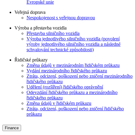
Evropské unie
Veřejná doprava
Nespokojenost s veřejnou dopravou
Výroba a přestavba vozidla
Přestavba silničního vozidla
Výroba jednotlivého silničního vozidla (povolení
výroby jednotlivého silničního vozidla a následné
schvalování technické způsobilosti)
Řidičské průkazy
Změna údajů v mezinárodním řidičském průkazu
Vydání mezinárodního řidičského průkazu
Ztráta, odcizení, poškození nebo zničení mezinárodního
řidičského průkazu
Udělení (rozšíření) řidičského oprávnění
Odevzdání řidičského průkazu a mezinárodního
řidičského průkazu
Změna údajů v řidičském průkazu
Ztráta, odcizení, poškození nebo zničení řidičského
průkazu
Finance