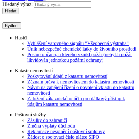
Hledaný výraz:
Hledat
Bydlení
Hasiči
Vyhlášení varovného signálu "Všeobecná výstraha"
Únik nebezpečné chemické látky do životního prostředí
Postup občana, u kterého vznikl požár (nebyl-li požár
likvidován jednotkou požární ochrany)
Katastr nemovitostí
Poskytování údajů z katastru nemovitostí
Záznam práva k nemovitostem do katastru nemovitostí
Návrh na zahájení řízení o povolení vkladu do katastru
nemovitostí
Založení zákaznického účtu pro dálkový přístup k
údajům katastru nemovitostí
Poštovní služby
Zásilky do zahraničí
Změna výplaty důchodu
Reklamace nesplnění poštovní smlouvy
Žádost o spojovací číslo plátce SIPO