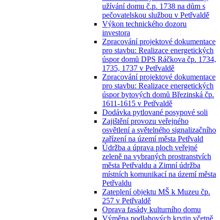
užívání domu č.p. 1738 na dům s
pečovatelskou službou v Petřvaldě
Výkon technického dozoru
investora
Zpracování projektové dokumentace
pro stavbu: Realizace energetických
úspor domů DPS Ráčkova čp. 1734,
1735, 1737 v Petřvaldě
Zpracování projektové dokumentace
pro stavbu: Realizace energetických
úspor bytových domů Březinská čp.
1611-1615 v Petřvaldě
Dodávka pytlované posypové soli
Zajištění provozu veřejného
osvětlení a světelného signalizačního
zařízení na území města Petřvald
Údržba a úprava ploch veřejné
zeleně na vybraných prostranstvích
města Petřvaldu a Zimní údržba
místních komunikací na území města
Petřvaldu
Zateplení objektu MŠ k Muzeu čp.
257 v Petřvaldě
Oprava fasády kulturního domu
Výměna podlahových krytin včetně