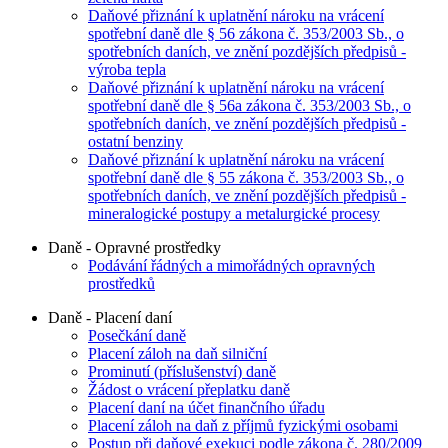
Daňové přiznání k uplatnění nároku na vrácení
spotřební daně dle § 56 zákona č. 353/2003 Sb., o
spotřebních daních, ve znění pozdějších předpisů -
výroba tepla
Daňové přiznání k uplatnění nároku na vrácení
spotřební daně dle § 56a zákona č. 353/2003 Sb., o
spotřebních daních, ve znění pozdějších předpisů -
ostatní benziny
Daňové přiznání k uplatnění nároku na vrácení
spotřební daně dle § 55 zákona č. 353/2003 Sb., o
spotřebních daních, ve znění pozdějších předpisů -
mineralogické postupy a metalurgické procesy
Daně - Opravné prostředky
Podávání řádných a mimořádných opravných
prostředků
Daně - Placení daní
Posečkání daně
Placení záloh na daň silniční
Prominutí (příslušenství) daně
Žádost o vrácení přeplatku daně
Placení daní na účet finančního úřadu
Placení záloh na daň z příjmů fyzickými osobami
Postup při daňové exekuci podle zákona č. 280/2009