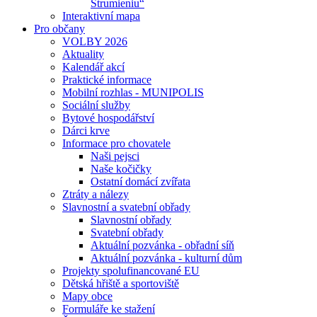
Strumieniu“
Interaktivní mapa
Pro občany
VOLBY 2026
Aktuality
Kalendář akcí
Praktické informace
Mobilní rozhlas - MUNIPOLIS
Sociální služby
Bytové hospodářství
Dárci krve
Informace pro chovatele
Naši pejsci
Naše kočičky
Ostatní domácí zvířata
Ztráty a nálezy
Slavnostní a svatební obřady
Slavnostní obřady
Svatební obřady
Aktuální pozvánka - obřadní síň
Aktuální pozvánka - kulturní dům
Projekty spolufinancované EU
Dětská hřiště a sportoviště
Mapy obce
Formuláře ke stažení