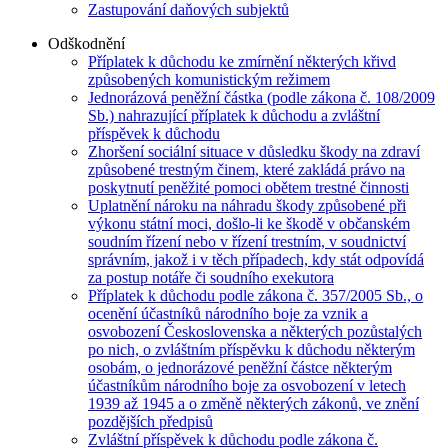
Zastupování daňových subjektů
Odškodnění
Příplatek k důchodu ke zmírnění některých křivd
způsobených komunistickým režimem
Jednorázová peněžní částka (podle zákona č. 108/2009
Sb.) nahrazující příplatek k důchodu a zvláštní
příspěvek k důchodu
Zhoršení sociální situace v důsledku škody na zdraví
způsobené trestným činem, které zakládá právo na
poskytnutí peněžité pomoci obětem trestné činnosti
Uplatnění nároku na náhradu škody způsobené při
výkonu státní moci, došlo-li ke škodě v občanském
soudním řízení nebo v řízení trestním, v soudnictví
správním, jakož i v těch případech, kdy stát odpovídá
za postup notáře či soudního exekutora
Příplatek k důchodu podle zákona č. 357/2005 Sb., o
ocenění účastníků národního boje za vznik a
osvobození Československa a některých pozůstalých
po nich, o zvláštním příspěvku k důchodu některým
osobám, o jednorázové peněžní částce některým
účastníkům národního boje za osvobození v letech
1939 až 1945 a o změně některých zákonů, ve znění
pozdějších předpisů
Zvláštní příspěvek k důchodu podle zákona č.