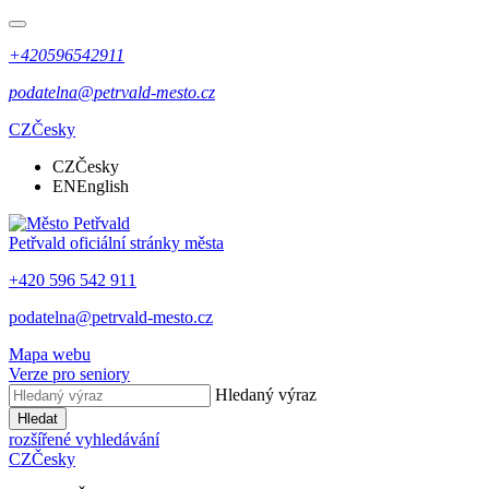
+420596542911
podatelna@petrvald-mesto.cz
CZ
Česky
CZ
Česky
EN
English
Petřvald
oficiální stránky města
+420 596 542 911
podatelna@petrvald-mesto.cz
Mapa webu
Verze pro seniory
Hledaný výraz
Hledat
rozšířené vyhledávání
CZ
Česky