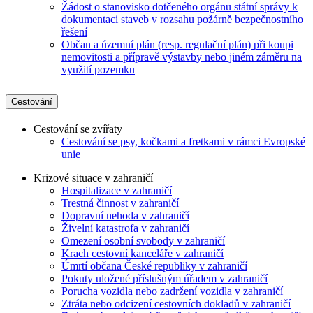
Žádost o stanovisko dotčeného orgánu státní správy k
dokumentaci staveb v rozsahu požárně bezpečnostního
řešení
Občan a územní plán (resp. regulační plán) při koupi
nemovitosti a přípravě výstavby nebo jiném záměru na
využití pozemku
Cestování
Cestování se zvířaty
Cestování se psy, kočkami a fretkami v rámci Evropské
unie
Krizové situace v zahraničí
Hospitalizace v zahraničí
Trestná činnost v zahraničí
Dopravní nehoda v zahraničí
Živelní katastrofa v zahraničí
Omezení osobní svobody v zahraničí
Krach cestovní kanceláře v zahraničí
Úmrtí občana České republiky v zahraničí
Pokuty uložené příslušným úřadem v zahraničí
Porucha vozidla nebo zadržení vozidla v zahraničí
Ztráta nebo odcizení cestovních dokladů v zahraničí