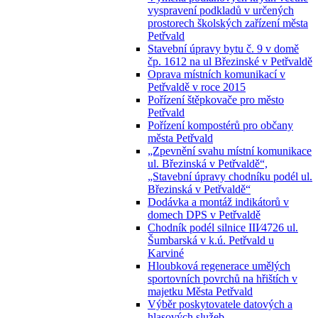
vyspravení podkladů v určených
prostorech školských zařízení města
Petřvald
Stavební úpravy bytu č. 9 v domě
čp. 1612 na ul Březinské v Petřvaldě
Oprava místních komunikací v
Petřvaldě v roce 2015
Pořízení štěpkovače pro město
Petřvald
Pořízení kompostérů pro občany
města Petřvald
„Zpevnění svahu místní komunikace
ul. Březinská v Petřvaldě“,
„Stavební úpravy chodníku podél ul.
Březinská v Petřvaldě“
Dodávka a montáž indikátorů v
domech DPS v Petřvaldě
Chodník podél silnice III⁄4726 ul.
Šumbarská v k.ú. Petřvald u
Karviné
Hloubková regenerace umělých
sportovních povrchů na hřištích v
majetku Města Petřvald
Výběr poskytovatele datových a
hlasových služeb