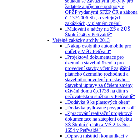
souladu se Závaznými pokyny pro
žadatele a příjemce podpory v
OPŽP vydanými SFŽP ČR a zákona
č. 137⁄2006 Sb., o veřejných
zakázkách, v platném znění"
„Malování a nátěry na ZŠ a ZÚŠ
Školní 246 v Petřvaldě“
Veřejné zakázky archív 2013
„Nákup osobního automobilu pro
potřeby MěÚ Petřvald“
„Projektová dokumentace pro
územní a stavební řízení a pro
provedení stavby včetně zajištění
platného územního rozhodnutí a
stavebního povolení pro stavbu –
Stavební úpravy za účelem změny
užívání domu čp.1738 na dům s
pečovatelskou službou v Petřvaldě“
„Dodávka 9 ks plastových oken“
„Dodávka pytlované posypové soli“
„Zpracování realizační projektové
dokumentace na zateplení objektu
ZŠ Školní čp.246 a MŠ 2.května
1654 v Petřvaldě“
„Oprava místních komunikací v