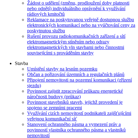
Žádost o udělení (změnu, prodloužení doby platnosti
nebo odnětí) individuálního oprávnění k využívání
rádiových kmitočtů
Reklamace na poskytovanou veřejně dostupnou službu
elektronických komunikací nebo na vyúčtování ceny za
poskytnutou službu
Rušení provozu radiokomunikačních zařízení a sítí
elektromagnetickým stíněním nebo odrazy
elektromagnetických vln stavbami nebo činnostmi
souvisejícími s prováděním stavby
Stavba
Umístění stavby na lesním pozemku
Občan a pořizování územních a regulačních plánů
Připojení nemovitosti na pozemní komunikaci (zřízení
sjezdu)
Povinnost zajistit zpracování průkazu energetické
náročnosti budovy (průkaz)
Povinnost stavebníků staveb, jejichž provedení je
spojeno se zemními pracemi
Využívání cizích nemovitostí podnikateli zajišťujícími
veřejnou komunikační síť
Stanovení ochranného pásma a vymezení práv a
povinností vlastníka ochranného pásma a vlastníků
nemovitostí