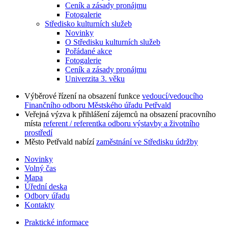
Ceník a zásady pronájmu
Fotogalerie
Středisko kulturních služeb
Novinky
O Středisku kulturních služeb
Pořádané akce
Fotogalerie
Ceník a zásady pronájmu
Univerzita 3. věku
Výběrové řízení na obsazení funkce
vedoucí/vedoucího
Finančního odboru Městského úřadu Petřvald
Veřejná výzva k přihlášení zájemců na obsazení pracovního
místa
referent / referentka odboru výstavby a životního
prostředí
Město Petřvald nabízí
zaměstnání ve Středisku údržby
Novinky
Volný čas
Mapa
Úřední deska
Odbory úřadu
Kontakty
Praktické informace