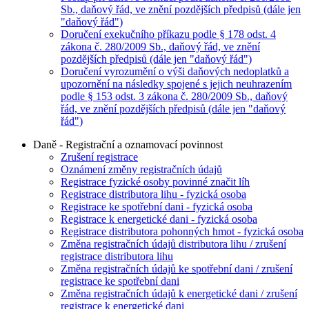
Sb., daňový řád, ve znění pozdějších předpisů (dále jen
"daňový řád")
Doručení exekučního příkazu podle § 178 odst. 4
zákona č. 280/2009 Sb., daňový řád, ve znění
pozdějších předpisů (dále jen "daňový řád")
Doručení vyrozumění o výši daňových nedoplatků a
upozornění na následky spojené s jejich neuhrazením
podle § 153 odst. 3 zákona č. 280/2009 Sb., daňový
řád, ve znění pozdějších předpisů (dále jen "daňový
řád")
Daně - Registrační a oznamovací povinnost
Zrušení registrace
Oznámení změny registračních údajů
Registrace fyzické osoby povinné značit líh
Registrace distributora lihu - fyzická osoba
Registrace ke spotřební dani - fyzická osoba
Registrace k energetické dani - fyzická osoba
Registrace distributora pohonných hmot - fyzická osoba
Změna registračních údajů distributora lihu / zrušení
registrace distributora lihu
Změna registračních údajů ke spotřební dani / zrušení
registrace ke spotřební dani
Změna registračních údajů k energetické dani / zrušení
registrace k energetické dani