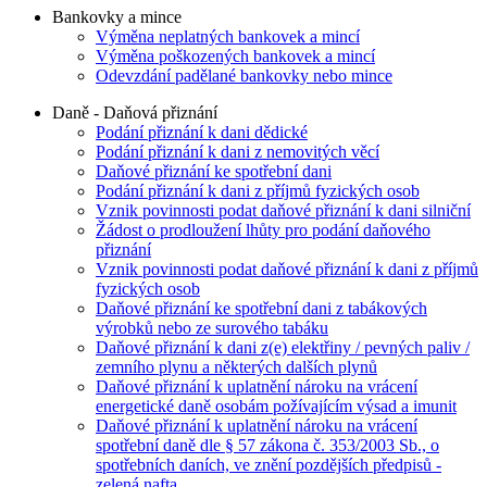
Bankovky a mince
Výměna neplatných bankovek a mincí
Výměna poškozených bankovek a mincí
Odevzdání padělané bankovky nebo mince
Daně - Daňová přiznání
Podání přiznání k dani dědické
Podání přiznání k dani z nemovitých věcí
Daňové přiznání ke spotřební dani
Podání přiznání k dani z příjmů fyzických osob
Vznik povinnosti podat daňové přiznání k dani silniční
Žádost o prodloužení lhůty pro podání daňového
přiznání
Vznik povinnosti podat daňové přiznání k dani z příjmů
fyzických osob
Daňové přiznání ke spotřební dani z tabákových
výrobků nebo ze surového tabáku
Daňové přiznání k dani z(e) elektřiny / pevných paliv /
zemního plynu a některých dalších plynů
Daňové přiznání k uplatnění nároku na vrácení
energetické daně osobám požívajícím výsad a imunit
Daňové přiznání k uplatnění nároku na vrácení
spotřební daně dle § 57 zákona č. 353/2003 Sb., o
spotřebních daních, ve znění pozdějších předpisů -
zelená nafta