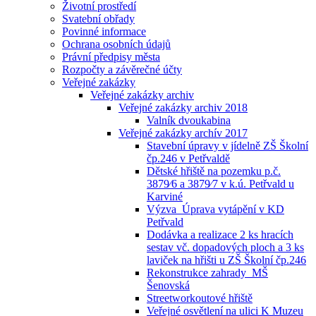
Životní prostředí
Svatební obřady
Povinné informace
Ochrana osobních údajů
Právní předpisy města
Rozpočty a závěrečné účty
Veřejné zakázky
Veřejné zakázky archiv
Veřejné zakázky archiv 2018
Valník dvoukabina
Veřejné zakázky archív 2017
Stavební úpravy v jídelně ZŠ Školní
čp.246 v Petřvaldě
Dětské hřiště na pozemku p.č.
3879⁄6 a 3879⁄7 v k.ú. Petřvald u
Karviné
Výzva_Úprava vytápění v KD
Petřvald
Dodávka a realizace 2 ks hracích
sestav vč. dopadových ploch a 3 ks
laviček na hřišti u ZŠ Školní čp.246
Rekonstrukce zahrady_MŠ
Šenovská
Streetworkoutové hřiště
Veřejné osvětlení na ulici K Muzeu