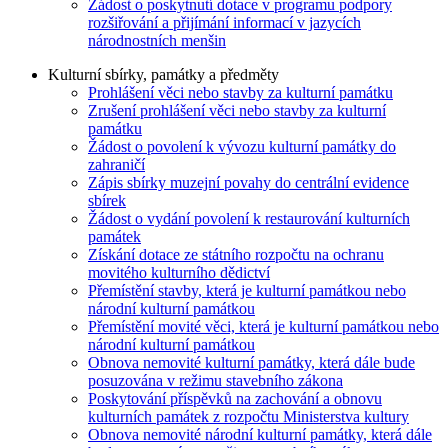
Žádost o poskytnutí dotace v programu podpory
rozšiřování a přijímání informací v jazycích
národnostních menšin
Kulturní sbírky, památky a předměty
Prohlášení věci nebo stavby za kulturní památku
Zrušení prohlášení věci nebo stavby za kulturní
památku
Žádost o povolení k vývozu kulturní památky do
zahraničí
Zápis sbírky muzejní povahy do centrální evidence
sbírek
Žádost o vydání povolení k restaurování kulturních
památek
Získání dotace ze státního rozpočtu na ochranu
movitého kulturního dědictví
Přemístění stavby, která je kulturní památkou nebo
národní kulturní památkou
Přemístění movité věci, která je kulturní památkou nebo
národní kulturní památkou
Obnova nemovité kulturní památky, která dále bude
posuzována v režimu stavebního zákona
Poskytování příspěvků na zachování a obnovu
kulturních památek z rozpočtu Ministerstva kultury
Obnova nemovité národní kulturní památky, která dále