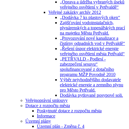
„Oprava a údržba vybraných úseků
veřejného osvětlení v Petřvaldě“
Veřejné zakázky archív 2012
„Dodávka 7 ks plastových oken“
Zajišťování vodoinstalačních,
plynárenských a topenářských prací
na majetku Města Petřvald.
„Provozování nové kanalizace a
čistírny odpadních vod v Petřvaldě“
„Řešení úspor elektrické energie
veřejného osvětlení města Petřvald“
„PETŘVALD - Podlesí -
zabezpečení sesuvu“
spolufinancované z dotačního
programu MŽP Povodně 2010
Výběr nejvhodnějšího dodavatele
elektrické energie a zemního plynu
pro Město Petřvald.
Dodávka pytlované posypové soli.
Veřejnoprávní smlouvy
Dotace z rozpočtu města
Poskytnuté dotace z rozpočtu města
Informace
Územní plány
Územní plán - Změna č. 4