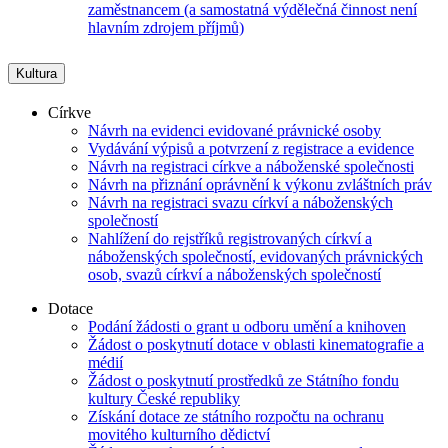
zaměstnancem (a samostatná výdělečná činnost není
hlavním zdrojem příjmů)
Kultura
Církve
Návrh na evidenci evidované právnické osoby
Vydávání výpisů a potvrzení z registrace a evidence
Návrh na registraci církve a náboženské společnosti
Návrh na přiznání oprávnění k výkonu zvláštních práv
Návrh na registraci svazu církví a náboženských
společností
Nahlížení do rejstříků registrovaných církví a
náboženských společností, evidovaných právnických
osob, svazů církví a náboženských společností
Dotace
Podání žádosti o grant u odboru umění a knihoven
Žádost o poskytnutí dotace v oblasti kinematografie a
médií
Žádost o poskytnutí prostředků ze Státního fondu
kultury České republiky
Získání dotace ze státního rozpočtu na ochranu
movitého kulturního dědictví