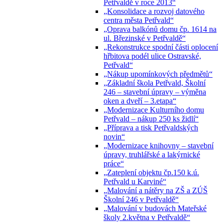
Petřvaldě v roce 2013“
„Konsolidace a rozvoj datového
centra města Petřvald“
„Oprava balkónů domu čp. 1614 na
ul. Březinské v Petřvaldě“
„Rekonstrukce spodní části oplocení
hřbitova podél ulice Ostravské,
Petřvald“
„Nákup upomínkových předmětů“
„Základní škola Petřvald, Školní
246 – stavební úpravy – výměna
oken a dveří – 3.etapa“
„Modernizace Kulturního domu
Petřvald – nákup 250 ks židlí“
„Příprava a tisk Petřvaldských
novin“
„Modernizace knihovny – stavební
úpravy, truhlářské a lakýrnické
práce“
„Zateplení objektu čp.150 k.ú.
Petřvald u Karviné“
„Malování a nátěry na ZŠ a ZÚŠ
Školní 246 v Petřvaldě“
„Malování v budovách Mateřské
školy 2.května v Petřvaldě“