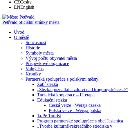
CZ
Česky
EN
English
Petřvald
oficiální stránky města
Úvod
O městě
Současnost
Historie
Symboly města
Vývoj počtu obyvatel města
Příspěvkové organizace
Volný čas
Kroniky
Partnerská spolupráce s polskými městy
Žabí stezka
„Stezka poznatků a zdraví na Drogomyské cestě”
Turistická kooperace – II. etapa
Edukační stezka
Česká verze - Wersja czeska
Polská verze - Wersja polska
Ja-Pe Tourist
Program partnerské spolupráce s obcí Jasienica
„Tvorba kulturně-rekreačního střediska v