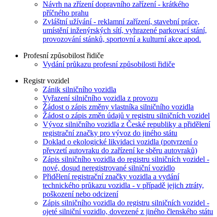
Návrh na zřízení dopravního zařízení - krátkého
příčného prahu
Zvláštní užívání - reklamní zařízení, stavební práce,
umístění inženýrských sítí, vyhrazené parkovací stání,
provozování stánků, sportovní a kulturní akce apod.
Profesní způsobilost řidiče
Vydání průkazu profesní způsobilosti řidiče
Registr vozidel
Zánik silničního vozidla
Vyřazení silničního vozidla z provozu
Žádost o zápis změny vlastníka silničního vozidla
Žádost o zápis změn údajů v registru silničních vozidel
Vývoz silničního vozidla z České republiky a přidělení
registrační značky pro vývoz do jiného státu
Doklad o ekologické likvidaci vozidla (potvrzení o
převzetí autovraku do zařízení ke sběru autovraků)
Zápis silničního vozidla do registru silničních vozidel -
nové, dosud neregistrované silniční vozidlo
Přidělení registrační značky vozidla a vydání
technického průkazu vozidla - v případě jejich ztráty,
poškození nebo odcizení
Zápis silničního vozidla do registru silničních vozidel -
ojeté silniční vozidlo, dovezené z jiného členského státu