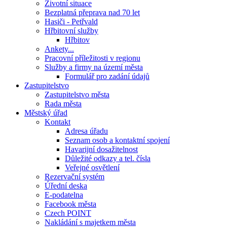
Životní situace
Bezplatná přeprava nad 70 let
Hasiči - Petřvald
Hřbitovní služby
Hřbitov
Ankety...
Pracovní příležitosti v regionu
Služby a firmy na území města
Formulář pro zadání údajů
Zastupitelstvo
Zastupitelstvo města
Rada města
Městský úřad
Kontakt
Adresa úřadu
Seznam osob a kontaktní spojení
Havarijní dosažitelnost
Důležité odkazy a tel. čísla
Veřejné osvětlení
Rezervační systém
Úřední deska
E-podatelna
Facebook města
Czech POINT
Nakládání s majetkem města